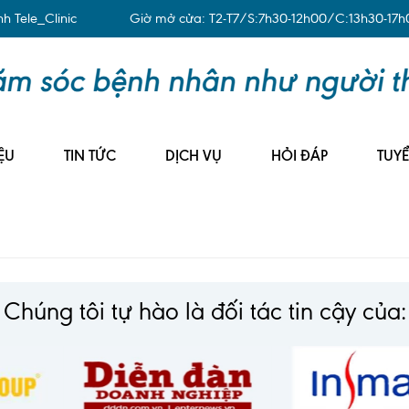
 Tele_Clinic
Giờ mở cửa: T2-T7/S:7h30-12h00/C:13h30-17h
ỆU
TIN TỨC
DỊCH VỤ
HỎI ĐÁP
TUY
Chúng tôi tự hào là đối tác tin cậy của: