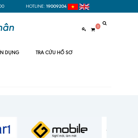
00
HOTLINE:
19009204
0
ỂN DỤNG
TRA CỨU HỒ SƠ