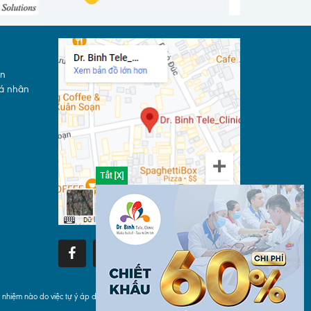
án
cá nhân
h nhiệm nào do việc tự ý áp dụng các thông tin trên Drbinh.com gây ra.