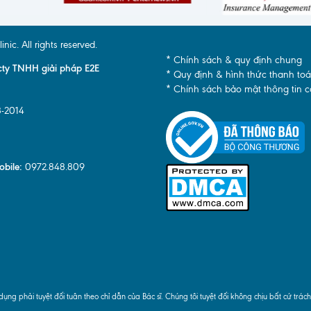
c. All rights reserved.
* Chính sách & quy định chung
y TNHH giải pháp E2E
* Quy định & hình thức thanh to
* Chính sách bảo mật thông tin 
8-2014
obile:
0972.848.809
dụng phải tuyệt đối tuân theo chỉ dẫn của Bác sĩ. Chúng tôi tuyệt đối không chịu bất cứ trác