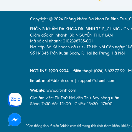
Copyright © 2024 Phòng khám Đa khoa Dr. Binh Tele_Clini
PHÒNG KHÁM ĐA KHOA DR. BINH TELE_CLINIC - CN ct
Giám đốc chi nhánh: Bà NGUYỄN THÚY LAN
Mã số chi nhánh: 0102398735-001
Nơi cấp: Sở Kế hoạch đầu tư - TP Hà Nội Cấp ngày: 11-
Số 11-13-15 Trần Xuân Soạn, P. Hai Bà Trưng, Hà Nội
HOTLINE: 1900 9204 | Điện thoại:
(024)-3.622.77.99 -
M
Email:
info@drbinh.com | support@drbinh.com
Website:
www.drbinh.com
Giờ làm việc: Từ Thứ Hai đến Thứ Bảy hàng tuần
Sáng: 7h30 đến 12h00 - Chiều: 13h30 - 17h00
*Các thông tin y tế trên Drbinh.com chỉ mang tính chất tham khảo, khi áp 