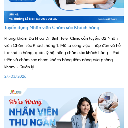
Nội soi tiêu hóa
Các gói khám sức khỏe
Tuyển dụng Nhân viên Chăm sóc Khách hàng
Gói khám sức khỏe cá nhân định kỳ
Phòng khám Đa khoa Dr. Binh Tele_Clinic cần tuyển: 02 Nhân
Gói khám tầm soát ung thư sớm
viên Chăm sóc Khách hàng 1. Mô tả công việc - Tiếp đón và hỗ
trợ khách hàng, quản lý hệ thống chăm sóc khách hàng. - Phát
Gói quản lý mạn tính
triển và chăm sóc nhóm khách hàng tiềm năng của phòng
Dịch vụ ưu đãi đặc biệt
khám. - Quản lý,...
27/03/2026
Bác sĩ online - Tư vấn từ xa
Bác sĩ gia đình chăm sóc y tế 24/7
Nhà thuốc GPP
Dịch vụ Y tế Cơ quan – MEDI-OFFICE
Dịch vụ Y tế gia đình – MEDI-HOME