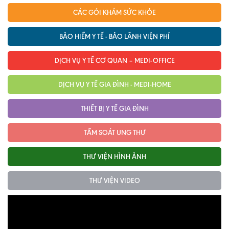
CÁC GÓI KHÁM SỨC KHỎE
BẢO HIỂM Y TẾ - BẢO LÃNH VIỆN PHÍ
DỊCH VỤ Y TẾ CƠ QUAN – MEDI-OFFICE
DỊCH VỤ Y TẾ GIA ĐÌNH - MEDI-HOME
THIẾT BỊ Y TẾ GIA ĐÌNH
TẦM SOÁT UNG THƯ
THƯ VIỆN HÌNH ẢNH
THƯ VIỆN VIDEO