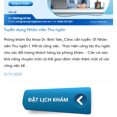
Lấy mẫu xét nghiệm tại nhà
Bảo hiểm Y tế
HỎI ĐÁP
Bảo lãnh viện phí
Tuyển dụng Nhân viên Thu ngân
TUYỂN DỤNG
TRA CỨU HỒ SƠ
Phòng khám Đa khoa Dr. Binh Tele_Clinic cần tuyển: 01 Nhân
viên Thu ngân 1. Mô tả công việc - Thực hiện công tác thu ngân
cho các đối tượng khách hàng tại phòng khám. - Căn cứ vào
khả năng chuyên môn có thể giao đảm nhận thêm một số các
công việc kế...
21/11/2025