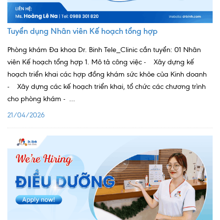
Quy trình khám BHYT
Tuyển dụng Nhân viên Kế hoạch tổng hợp
TRANG CHỦ
Hồ sơ năng lực phòng khám
Phòng khám Đa khoa Dr. Binh Tele_Clinic cần tuyển: 01 Nhân
TIN TỨC
viên Kế hoạch tổng hợp 1. Mô tả công việc - Xây dựng kế
hoạch triển khai các hợp đồng khám sức khỏe của Kinh doanh
Thông tin y tế
- Xây dựng các kế hoạch triển khai, tổ chức các chương trình
Tin Ưu đãi
cho phòng khám - ...
Tin sự kiện
21/04/2026
Báo chí nói về chúng tôi
Tin tức BHYT
DỊCH VỤ
Các chuyên khoa tại Phòng khám
Nội