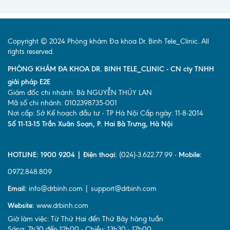
Copyright © 2024 Phòng khám Đa khoa Dr. Binh Tele_Clinic. All
rights reserved.
PHÒNG KHÁM ĐA KHOA DR. BINH TELE_CLINIC - CN cty TNHH
giải pháp E2E
Giám đốc chi nhánh: Bà NGUYỄN THÚY LAN
Mã số chi nhánh: 0102398735-001
Nơi cấp: Sở Kế hoạch đầu tư - TP Hà Nội Cấp ngày: 11-8-2014
Số 11-13-15 Trần Xuân Soạn, P. Hai Bà Trưng, Hà Nội
HOTLINE: 1900 9204 | Điện thoại:
(024)-3.622.77.99 -
Mobile:
0972.848.809
Email:
info@drbinh.com | support@drbinh.com
Website:
www.drbinh.com
Giờ làm việc: Từ Thứ Hai đến Thứ Bảy hàng tuần
Sáng: 7h30 đến 12h00 - Chiều: 13h30 - 17h00