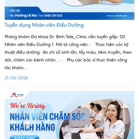
Ngoại
Sản - Phụ Khoa
Tuyển dụng Nhân viên Điều Dưỡng
Nhi
Phòng khám Đa khoa Dr. Binh Tele_Clinic cần tuyển gấp: 03
Nhân viên Điều Dưỡng 1. Mô tả công việc - Thực hiện các kỹ
Da Liễu
thuật điều dưỡng: đo chỉ số sinh tồn, lấy máu, tiêm truyền, theo
Mắt
dõi, chăm sóc bệnh nhân… - Phụ các bác sĩ thực thiện công
tác khám...
Răng Hàm Mặt
21/04/2026
Tai Mũi Họng
Vật lý trị liệu hồi phục chức năng
Xét nghiệm
Xét nghiệm sàng lọc NIPT
Chẩn đoán hình ảnh