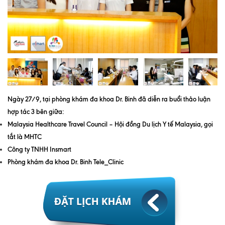
Quy trình khám BHYT
TRANG CHỦ
Hồ sơ năng lực phòng khám
TIN TỨC
Thông tin y tế
Tin Ưu đãi
Ngày 27/9, tại phòng khám đa khoa Dr. Binh đã diễn ra buổi thảo luận
hợp tác 3 bên giữa:
Tin sự kiện
Malaysia Healthcare Travel Council – Hội đồng Du lịch Y tế Malaysia, gọi
tắt là MHTC
Báo chí nói về chúng tôi
Công ty TNHH Insmart
Tin tức BHYT
Phòng khám đa khoa Dr. Binh Tele_Clinic
DỊCH VỤ
Các chuyên khoa tại Phòng khám
Nội