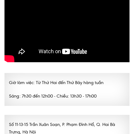
Nội soi tiêu hóa
Các gói khám sức khỏe
Gói khám sức khỏe cá nhân định kỳ
Gói khám tầm soát ung thư sớm
Gói quản lý mạn tính
Dịch vụ ưu đãi đặc biệt
Bác sĩ online - Tư vấn từ xa
Giờ làm việc: Từ Thứ Hai đến Thứ Bảy hàng tuần
Bác sĩ gia đình chăm sóc y tế 24/7
Sáng: 7h30 đến 12h00 - Chiều: 13h30 - 17h00
Nhà thuốc GPP
Dịch vụ Y tế Cơ quan – MEDI-OFFICE
Số 11-13-15 Trần Xuân Soạn, P. Phạm Đình Hổ, Q. Hai Bà
Dịch vụ Y tế gia đình – MEDI-HOME
Trưng, Hà Nội