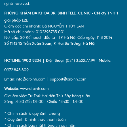
rights reserved.
PHÒNG KHÁM ĐA KHOA DR. BINH TELE_CLINIC - CN cty TNHH
giải pháp E2E
Giám đốc chi nhánh: Bà NGUYỄN THÚY LAN
Mã số chi nhánh: 0102398735-001
Nơi cấp: Sở Kế hoạch đầu tư - TP Hà Nội Cấp ngày: 11-8-2014
Số 11-13-15 Trần Xuân Soạn, P. Hai Bà Trưng, Hà Nội
HOTLINE: 1900 9204 | Điện thoại:
(024)-3.622.77.99 -
Mobile:
0972.848.809
Email:
info@drbinh.com | support@drbinh.com
Website:
www.drbinh.com
Giờ làm việc: Từ Thứ Hai đến Thứ Bảy hàng tuần
Sáng: 7h30 đến 12h00 - Chiều: 13h30 - 17h00
* Chính sách & quy định chung
* Quy định & hình thức thanh toán
* Chính sách bảo mật thông tin cá nhân