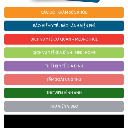
Ngoại
CÁC GÓI KHÁM SỨC KHỎE
Sản - Phụ Khoa
BẢO HIỂM Y TẾ - BẢO LÃNH VIỆN PHÍ
Nhi
DỊCH VỤ Y TẾ CƠ QUAN – MEDI-OFFICE
Da Liễu
DỊCH VỤ Y TẾ GIA ĐÌNH - MEDI-HOME
Mắt
Răng Hàm Mặt
THIẾT BỊ Y TẾ GIA ĐÌNH
Tai Mũi Họng
TẦM SOÁT UNG THƯ
Vật lý trị liệu hồi phục chức năng
THƯ VIỆN HÌNH ẢNH
Xét nghiệm
THƯ VIỆN VIDEO
Xét nghiệm sàng lọc NIPT
Chẩn đoán hình ảnh