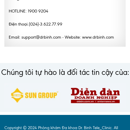
Lấy mẫu xét nghiệm tại nhà
HOTLINE: 1900 9204
Bảo hiểm Y tế
Điện thoại.(024)-3.622.77.99
HỎI ĐÁP
Bảo lãnh viện phí
Email: support@drbinh.com - Website: www.drbinh.com
TUYỂN DỤNG
TRA CỨU HỒ SƠ
Chúng tôi tự hào là đối tác tin cậy của:
Copyright © 2024 Phòng khám Đa khoa Dr. Binh Tele_Clinic. All