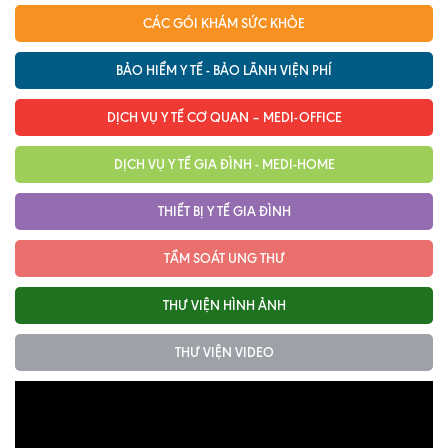
CÁC GÓI KHÁM SỨC KHỎE
BẢO HIỂM Y TẾ - BẢO LÃNH VIỆN PHÍ
DỊCH VỤ Y TẾ CƠ QUAN – MEDI-OFFICE
DỊCH VỤ Y TẾ GIA ĐÌNH - MEDI-HOME
THIẾT BỊ Y TẾ GIA ĐÌNH
TẦM SOÁT UNG THƯ
THƯ VIỆN HÌNH ẢNH
THƯ VIỆN VIDEO