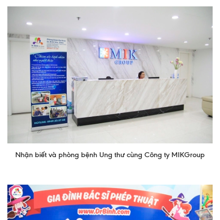
Lấy mẫu xét nghiệm tại nhà
Bảo hiểm Y tế
HỎI ĐÁP
Bảo lãnh viện phí
TUYỂN DỤNG
TRA CỨU HỒ SƠ
Nhận biết và phòng bệnh Ung thư cùng Công ty MIKGroup