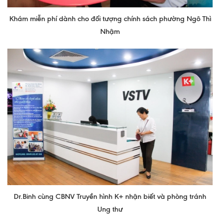
Nội soi tiêu hóa
Khám miễn phí dành cho đối tượng chính sách phường Ngô Thì
Nhậm
Các gói khám sức khỏe
Gói khám sức khỏe cá nhân định kỳ
Gói khám tầm soát ung thư sớm
Gói quản lý mạn tính
Dịch vụ ưu đãi đặc biệt
Bác sĩ online - Tư vấn từ xa
Bác sĩ gia đình chăm sóc y tế 24/7
Nhà thuốc GPP
Dịch vụ Y tế Cơ quan – MEDI-OFFICE
Dr.Binh cùng CBNV Truyền hình K+ nhận biết và phòng tránh
Ung thư
Dịch vụ Y tế gia đình – MEDI-HOME