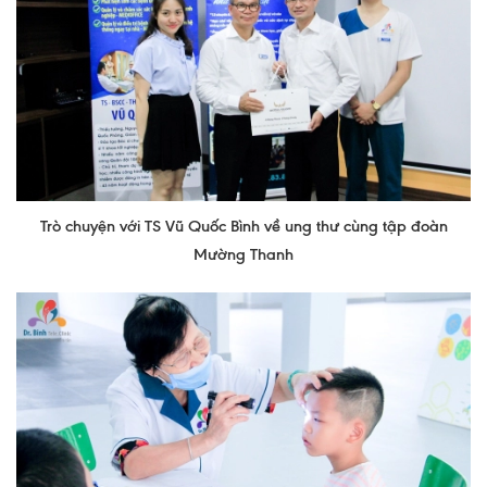
Quy trình khám BHYT
TRANG CHỦ
Hồ sơ năng lực phòng khám
TIN TỨC
Thông tin y tế
Tin Ưu đãi
Trò chuyện với TS Vũ Quốc Bình về ung thư cùng tập đoàn
Tin sự kiện
Mường Thanh
Báo chí nói về chúng tôi
Tin tức BHYT
DỊCH VỤ
Các chuyên khoa tại Phòng khám
Nội