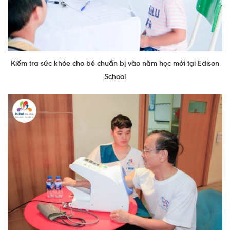
Ngoại
Sản - Phụ Khoa
Nhi
Kiểm tra sức khỏe cho bé chuẩn bị vào năm học mới tại Edison
Da Liễu
School
Mắt
Răng Hàm Mặt
Tai Mũi Họng
Vật lý trị liệu hồi phục chức năng
Xét nghiệm
Xét nghiệm sàng lọc NIPT
Chẩn đoán hình ảnh