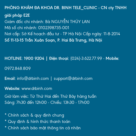
PHÒNG KHÁM ĐA KHOA DR. BINH TELE_CLINIC - CN cty TNHH
giải pháp E2E
Giám đốc chi nhánh: Bà NGUYỄN THÚY LAN
Mã số chi nhánh: 0102398735-001
Nơi cấp: Sở Kế hoạch đầu tư - TP Hà Nội Cấp ngày: 11-8-2014
Số 11-13-15 Trần Xuân Soạn, P. Hai Bà Trưng, Hà Nội
HOTLINE: 1900 9204 | Điện thoại:
(024)-3.622.77.99 -
Mobile:
0972.848.809
Email:
info@drbinh.com | support@drbinh.com
Website:
www.drbinh.com
Giờ làm việc: Từ Thứ Hai đến Thứ Bảy hàng tuần
Sáng: 7h30 đến 12h00 - Chiều: 13h30 - 17h00
* Chính sách & quy định chung
* Quy định & hình thức thanh toán
* Chính sách bảo mật thông tin cá nhân