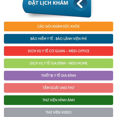
Lấy mẫu xét nghiệm tại nhà
Bảo hiểm Y tế
CÁC GÓI KHÁM SỨC KHỎE
HỎI ĐÁP
Bảo lãnh viện phí
TUYỂN DỤNG
BẢO HIỂM Y TẾ - BẢO LÃNH VIỆN PHÍ
TRA CỨU HỒ SƠ
DỊCH VỤ Y TẾ CƠ QUAN – MEDI-OFFICE
DỊCH VỤ Y TẾ GIA ĐÌNH - MEDI-HOME
THIẾT BỊ Y TẾ GIA ĐÌNH
TẦM SOÁT UNG THƯ
THƯ VIỆN HÌNH ẢNH
THƯ VIỆN VIDEO