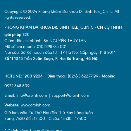
Copyright © 2024 Phòng khám Đa khoa Dr. Binh Tele_Clinic. All
rights reserved.
PHÒNG KHÁM ĐA KHOA DR. BINH TELE_CLINIC - CN cty TNHH
giải pháp E2E
Giám đốc chi nhánh: Bà NGUYỄN THÚY LAN
Mã số chi nhánh: 0102398735-001
Nơi cấp: Sở Kế hoạch đầu tư - TP Hà Nội Cấp ngày: 11-8-2014
Số 11-13-15 Trần Xuân Soạn, P. Hai Bà Trưng, Hà Nội
HOTLINE: 1900 9204 | Điện thoại:
(024)-3.622.77.99 -
Mobile:
0972.848.809
Email:
info@drbinh.com | support@drbinh.com
Website:
www.drbinh.com
Giờ làm việc: Từ Thứ Hai đến Thứ Bảy hàng tuần
Sáng: 7h30 đến 12h00 - Chiều: 13h30 - 17h00
* Chính sách & quy định chung