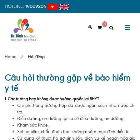
HOTLINE:
19009204
0
GIỚI THIỆU
Home
/
Hỏi/Đáp
Giới thiệu chung
Câu hỏi thường gặp về bảo hiểm
Tầm nhìn, sứ mệnh
y tế
Vì sao nên chọn Dr.Binh Tele_Clinic
1. Các trường hợp không được hưởng quyền lợi BHYT
Đội ngũ y bác sĩ
Chi phí trong trường hợp đã được ngân sách nhà nước chi
trả.
Cơ sở vật chất
Điều dưỡng, an dưỡng tại cơ sở điều dưỡng, an dưỡng.
Khám sức khỏe.
Hợp tác quốc tế
Xét nghiệm, chẩn đoán thai không nhằm mục đích điều trị.
Sử dụng kỹ thuật hỗ trợ sinh sản, dịch vụ kế hoạch hóa gia
Quy trình khám bệnh tại Dr. Binh