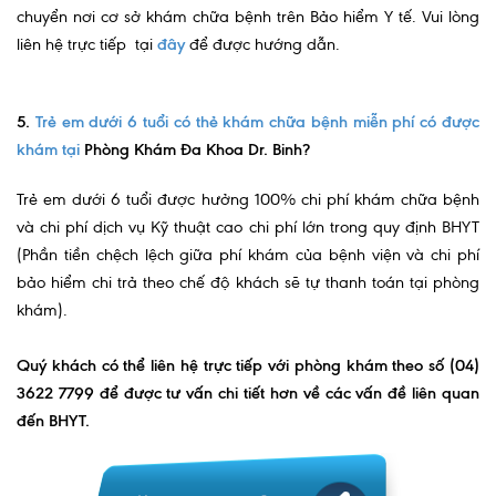
chuyển nơi cơ sở khám chữa bệnh trên Bảo hiểm Y tế. Vui lòng
Nội soi tiêu hóa
liên hệ trực tiếp tại
đây
để được hướng dẫn.
Các gói khám sức khỏe
Gói khám sức khỏe cá nhân định kỳ
5.
Trẻ em dưới 6 tuổi có thẻ khám chữa bệnh miễn phí có được
khám tại
Phòng Khám Đa Khoa Dr. Binh?
Gói khám tầm soát ung thư sớm
Trẻ em dưới 6 tuổi được hưởng 100% chi phí khám chữa bệnh
Gói quản lý mạn tính
và chi phí dịch vụ Kỹ thuật cao chi phí lớn trong quy định BHYT
Dịch vụ ưu đãi đặc biệt
(Phần tiền chệch lệch giữa phí khám của bệnh viện và chi phí
bảo hiểm chi trả theo chế độ khách sẽ tự thanh toán tại phòng
Bác sĩ online - Tư vấn từ xa
khám).
Bác sĩ gia đình chăm sóc y tế 24/7
Quý khách có thể liên hệ trực tiếp với phòng khám theo số (04)
Nhà thuốc GPP
3622 7799 để được tư vấn chi tiết hơn về các vấn đề liên quan
đến BHYT.
Dịch vụ Y tế Cơ quan – MEDI-OFFICE
Dịch vụ Y tế gia đình – MEDI-HOME