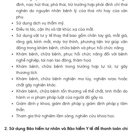
đình, nạo hút thai, phá thai, trừ trường hợp phải đình chỉ thai
nghén do nguyên nhân bệnh lý của thai nhi hay của sản
Quy trình khám BHYT
phụ.
TRANG CHỦ
Sử dụng dịch vụ thẩm mỹ.
Hồ sơ năng lực phòng khám
Điều trị lác, cận thị và tật khúc xạ của mắt.
TIN TỨC
Sử dụng vật tư y tế thay thế bao gồm chân tay giả, mắt giả,
răng giả, kính mắt, máy trợ thính, phương tiện trợ giúp vận
Thông tin y tế
động trong khám bệnh, chữa bệnh và phục hồi chức năng.
Khám bệnh, chữa bệnh, phục hồi chức năng đối với bệnh
Tin Ưu đãi
nghề nghiệp, tai nạn lao động, thảm họa.
Khám bệnh, chữa bệnh trong trường hợp tự tử, tự gây
Tin sự kiện
thương tích.
Khám bệnh, chữa bệnh nghiện ma túy, nghiện rượu hoặc
Báo chí nói về chúng tôi
chất gây nghiện khác.
Khám bệnh, chữa bệnh tổn thương về thể chất, tinh thần do
Tin tức BHYT
hành vi vi phạm pháp luật của người đó gây ra.
Giám định y khoa, giám định pháp y, giám định pháp y tâm
DỊCH VỤ
thần.
Các chuyên khoa tại Phòng khám
Tham gia thử nghiệm lâm sàng, nghiên cứu khoa học.
Nội
2. Sử dụng Bảo hiểm tư nhân và Bảo hiểm Y tế để thanh toán chi