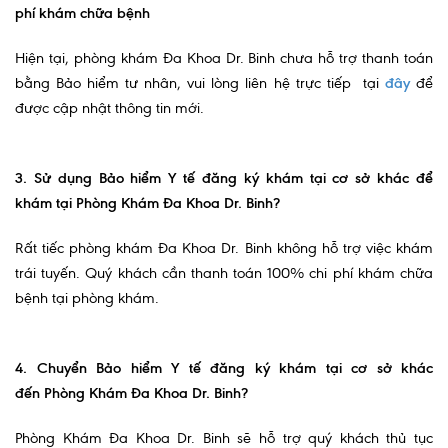
phí khám chữa bệnh
Ngoại
Hiện tại, phòng khám Đa Khoa Dr. Binh chưa hỗ trợ thanh toán
Sản - Phụ Khoa
bằng Bảo hiểm tư nhân, vui lòng liên hệ trực tiếp tại
đây
để
Nhi
được cập nhật thông tin mới.
Da Liễu
3. Sử dụng Bảo hiểm Y tế đăng ký khám tại cơ sở khác để
Mắt
khám tại Phòng Khám Đa Khoa Dr. Binh?
Răng Hàm Mặt
Rất tiếc phòng khám Đa Khoa Dr. Binh không hỗ trợ việc khám
Tai Mũi Họng
trái tuyến. Quý khách cần thanh toán 100% chi phí khám chữa
bệnh tại phòng khám.
Vật lý trị liệu hồi phục chức năng
Xét nghiệm
4. Chuyển Bảo hiểm Y tế đăng ký khám tại cơ sở khác
Xét nghiệm sàng lọc NIPT
đến Phòng Khám Đa Khoa Dr. Binh?
Chẩn đoán hình ảnh
Phòng Khám Đa Khoa Dr. Binh sẽ hỗ trợ quý khách thủ tục