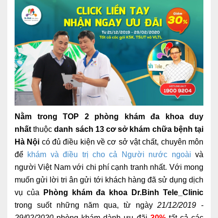
Nằm trong TOP 2 phòng khám đa khoa duy
nhất
thuộc
danh sách 13 cơ sở khám chữa bệnh tại
Hà Nội
có đủ điều kiện về cơ sở vật chất, chuyên môn
để
khám và điều trị cho cả Người nước ngoài
và
người Việt Nam với chi phí cạnh tranh nhất. Với mong
muốn gửi lời tri ân gửi tới khách hàng đã sử dụng dịch
vụ của
Phòng khám đa khoa Dr.Binh Tele_Clinic
trong suốt những năm qua, từ ngày
21/12/2019 -
29/02/2020
phòng khám dành ưu đãi
30%
tất cả các