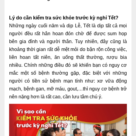
Ngoại
Lý do cần kiểm tra sức khỏe trước kỳ nghỉ Tết?
Sản - Phụ Khoa
Những ngày cuối năm và dịp Lễ, Tết là dịp tất cả mọi
Nhi
người đều rất hân hoan đón chờ để được sum họp
bên gia đình và người thân. Tuy nhiên, đây cũng là
Da Liễu
khoảng thời gian rất dễ mệt mỏi do bận rộn công việc,
Mắt
liên hoan tất niên, ăn uống thất thường, rượu bia
nhiều. Chính những điều đó sẽ khiến bạn có nguy cơ
Răng Hàm Mặt
mắc một số bệnh thường gặp, đặc biệt với những
người có tiền sử bệnh mạn tính như: xơ vữa động
Tai Mũi Họng
mạch, bệnh gan, mỡ máu, gout,…thì nguy cơ bệnh trở
Vật lý trị liệu hồi phục chức năng
nên nặng hơn là rất cao, cần lưu tâm chú ý.
Xét nghiệm
Xét nghiệm sàng lọc NIPT
Chẩn đoán hình ảnh