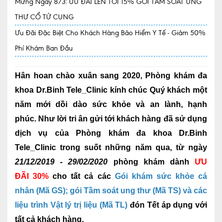
Mừng Ngày 8/3: ƯU ĐÃI LÊN TỚI 15% GÓI TẦM SOÁT UNG
THƯ CỔ TỬ CUNG
Quy trình khám BHYT
Ưu Đãi Đặc Biệt Cho Khách Hàng Bảo Hiểm Y Tế - Giảm 50%
TRANG CHỦ
Hồ sơ năng lực phòng khám
Phí Khám Ban Đầu
TIN TỨC
Thông tin y tế
Hân hoan chào xuân sang 2020,
Phòng khám đa
khoa Dr.Binh Tele_Clinic
kính chúc Quý khách một
Tin Ưu đãi
năm mới dồi dào sức khỏe và an lành, hạnh
Tin sự kiện
phúc. Như lời tri ân gửi tới khách hàng đã sử dụng
dịch vụ của
Phòng khám đa khoa Dr.Binh
Báo chí nói về chúng tôi
Tele_Clinic
trong suốt những năm qua, từ ngày
Tin tức BHYT
21/12/2019 - 29/02/2020
phòng khám dành
ƯU
ĐÃI 30%
cho tất cả các
DỊCH VỤ
Gói khám sức khỏe cá
nhân (Mã GS); gói Tầm soát ung thư (Mã TS) và các
Các chuyên khoa tại Phòng khám
liệu trình Vật lý trị liệu (Mã TL)
đón Tết áp dụng với
Nội
tất cả khách hàng.