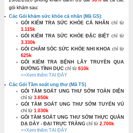
gói khám sau:
Các Gói khám sức khỏe cá nhân (Mã GS)
:
GÓI KIỂM TRA SỨC
KHỎE CÁ NHÂN
chỉ từ
1.115k
GÓI KIỂM TRA SỨC KHỎE ĐẶC BIỆT
chỉ từ
3.330k
GÓI CHĂM SÓC SỨC KHỎE NHI KHOA
chỉ từ
625k
GÓI KIỂM TRA BỆNH LÂY TRUYỀN QUA
ĐƯỜNG TÌNH DỤC
chỉ từ
610k
>>Xem thêm TẠI ĐÂY
Các Gói Tầm soát ung thư (Mã TS)
GÓI TẦM SOÁT UNG THƯ SỚM TOÀN DIỆN
chỉ từ
3.650k
GÓI TẦM SOÁT UNG THƯ SỚM TUYẾN VÚ
chỉ từ
1.030k
GÓI TẦM SOÁT UNG THƯ SỚM THỰC QUẢN
DẠ DÀY - ĐẠI TRỰC TRÀNG
chỉ từ
2.700k
>>Xem thêm TẠI ĐÂY