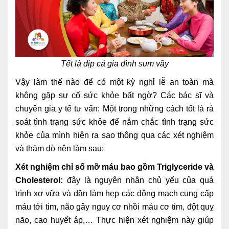
Nội soi tiêu hóa
Các gói khám sức khỏe
Gói khám sức khỏe cá nhân định kỳ
Tết là dịp cả gia đình sum vầy
Gói khám tầm soát ung thư sớm
Vậy làm thế nào để có một kỳ nghỉ lễ an toàn mà
không gặp sự cố sức khỏe bất ngờ? Các bác sĩ và
Gói quản lý mạn tính
chuyên gia y tế tư vấn: Một trong những cách tốt là rà
Dịch vụ ưu đãi đặc biệt
soát tình trạng sức khỏe để nắm chắc tình trạng sức
khỏe của mình hiện ra sao thông qua các xét nghiệm
Bác sĩ online - Tư vấn từ xa
và thăm dò nên làm sau:
Bác sĩ gia đình chăm sóc y tế 24/7
Xét nghiệm chỉ số mỡ máu bao gồm Triglyceride và
Nhà thuốc GPP
Cholesterol:
đây là nguyên nhân chủ yếu của quá
trình xơ vữa và dần làm hẹp các động mạch cung cấp
Dịch vụ Y tế Cơ quan – MEDI-OFFICE
máu tới tim, não gây nguy cơ nhồi máu cơ tim, đột quỵ
não, cao huyết áp,… Thực hiện xét nghiệm này giúp
Dịch vụ Y tế gia đình – MEDI-HOME