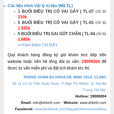
Các liệu trình Vật lý trị liệu (Mã TL)
1 BUỔI ĐIỀU TRỊ CỔ VAI GÁY | TL-07
chỉ từ
210k
5 BUỔI ĐIỀU TRỊ CỔ VAI GÁY | TL-01
chỉ từ
1.535k
5 BUỔI ĐIỀU TRỊ GAI GÓT CHÂN | TL-04
chỉ từ
1.665k
>>Xem thêm TẠI ĐÂY
Quý khách hàng đăng ký gói khám trực tiếp trên
website hoặc liên hệ tổng đài tư vấn:
19009204
để
được tư vấn miễn phí và đặt lịch khám tức thì.
PHÒNG KHÁM ĐA KHOA DR. BINH TELE_CLINIC
Số 11-13-15 Trần Xuân Soạn, P. Ngô Thì Nhậm, Q. Hai Bà
Trưng, Hà Nội
Hotline:
19009204
Email:
info@drbinh.com
-
Website:
www.drbinh.com
Facebook:
www.facebook.com/biquyetchamsocsuckhoe