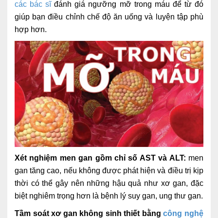
các bác sĩ
đánh giá ngưỡng mỡ trong máu để từ đó
Lấy mẫu xét nghiệm tại nhà
giúp bạn điều chỉnh chế độ ăn uống và luyện tập phù
hợp hơn.
Bảo hiểm Y tế
HỎI ĐÁP
Bảo lãnh viện phí
TUYỂN DỤNG
TRA CỨU HỒ SƠ
Xét nghiệm men gan gồm chỉ số AST và ALT:
men
gan tăng cao, nếu không được phát hiện và điều trị kịp
thời có thể gây nên những hậu quả như xơ gan, đặc
biệt nghiêm trọng hơn là bệnh lý suy gan, ung thư gan.
Tầm soát xơ gan không sinh thiết bằng
công nghệ