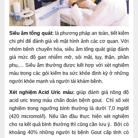
Siêu âm tổng quát:
là phương pháp an toàn, tiết kiệm
chi phí để đánh giá về mặt hình ảnh các cơ quan. Với
nhóm bệnh chuyển hóa, siêu âm tổng quát giúp đánh
giá mức độ gan nhiễm mỡ, sỏi mật, tụy, thận, phần
phụ,… Siêu âm thường được kết hợp với xét nghiệm
máu trong các gói kiểm tra sức khỏe định kỳ ở những
người khỏe mạnh và người tái khám bệnh.
Xét nghiệm Acid Uric máu:
giúp đánh giá nồng độ
acid uric trong máu chẩn đoán bệnh gout. Chỉ số xét
nghiệm trong ngưỡng bình thường là dưới 7,0 mg/dl
(420 micromol/l). Nếu lần đầu thực hiện xét nghiệm
cho ra kết quả bình thường thì cũng cần lưu ý. Bởi có
khoảng 40% những người bị bệnh Gout cấp tính có