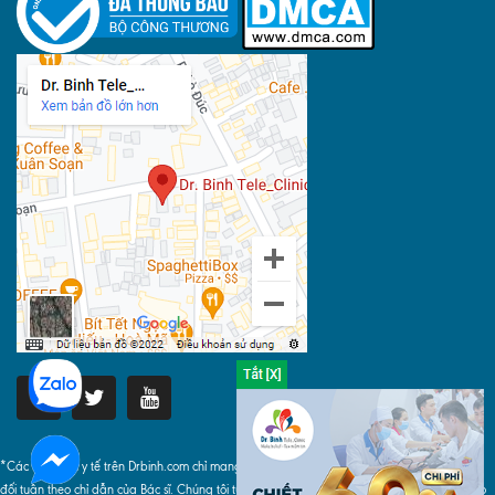
*Các thông tin y tế trên Drbinh.com chỉ mang tính chất tham khảo, khi áp dụng phải tuyệt
đối tuân theo chỉ dẫn của Bác sĩ. Chúng tôi tuyệt đối không chịu bất cứ trách nhiệm nào do