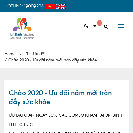
HOTLINE:
19009204
0
GIỚI THIỆU
Home
/
Tin Ưu đãi
Giới thiệu chung
/
Chào 2020 - Ưu đãi năm mới tràn đầy sức khỏe
Tầm nhìn, sứ mệnh
Vì sao nên chọn Dr.Binh Tele_Clinic
Chào 2020 - Ưu đãi năm mới tràn
Đội ngũ y bác sĩ
đầy sức khỏe
Cơ sở vật chất
ƯU ĐÃI GIẢM NGAY 50% CÁC COMBO KHÁM TẠI DR. BINH
Hợp tác quốc tế
TELE_CLINIC
Quy trình khám bệnh tại Dr. Binh