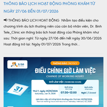
THÔNG BÁO LỊCH HOẠT ĐỘNG PHÒNG KHÁM TỪ
NGÀY 27/06 ĐẾN 01/07/2026
📢 THÔNG BÁO LỊCH HOẠT ĐỘNG Nhằm tạo điều kiện cho
chương trình du lịch thường niên của cán bộ nhân viên, Dr. Binh
Tele_Clinic xin thông báo lịch hoạt động của Phòng khám như
sau: Thời gian nghỉ: Từ ngày 27/06 đến hết ngày 30/06/2026
Hoạt động trở lại: Ngày 01/07/2026 Trong thời...