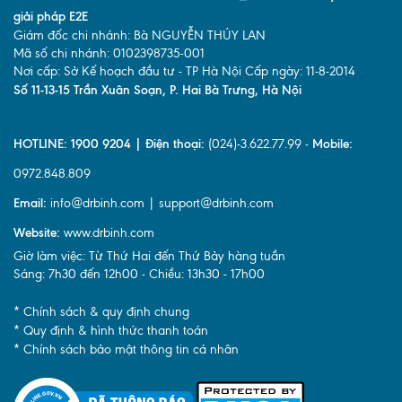
giải pháp E2E
Giám đốc chi nhánh: Bà NGUYỄN THÚY LAN
Mã số chi nhánh: 0102398735-001
Nơi cấp: Sở Kế hoạch đầu tư - TP Hà Nội Cấp ngày: 11-8-2014
Số 11-13-15 Trần Xuân Soạn, P. Hai Bà Trưng, Hà Nội
HOTLINE: 1900 9204 | Điện thoại:
(024)-3.622.77.99 -
Mobile:
0972.848.809
Email:
info@drbinh.com | support@drbinh.com
Website:
www.drbinh.com
Giờ làm việc: Từ Thứ Hai đến Thứ Bảy hàng tuần
Sáng: 7h30 đến 12h00 - Chiều: 13h30 - 17h00
* Chính sách & quy định chung
* Quy định & hình thức thanh toán
* Chính sách bảo mật thông tin cá nhân