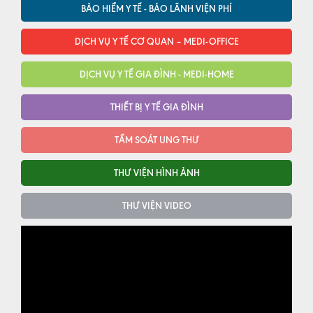
BẢO HIỂM Y TẾ - BẢO LÃNH VIỆN PHÍ
DỊCH VỤ Y TẾ CƠ QUAN – MEDI-OFFICE
DỊCH VỤ Y TẾ GIA ĐÌNH - MEDI-HOME
THIẾT BỊ Y TẾ GIA ĐÌNH
TẦM SOÁT UNG THƯ
THƯ VIỆN HÌNH ẢNH
THƯ VIỆN VIDEO