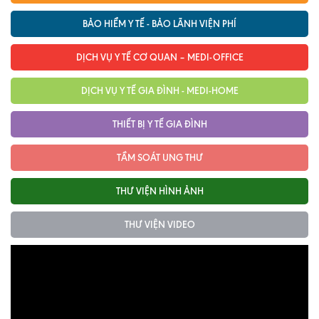
Ngoại
BẢO HIỂM Y TẾ - BẢO LÃNH VIỆN PHÍ
Sản - Phụ Khoa
DỊCH VỤ Y TẾ CƠ QUAN – MEDI-OFFICE
Nhi
DỊCH VỤ Y TẾ GIA ĐÌNH - MEDI-HOME
Da Liễu
THIẾT BỊ Y TẾ GIA ĐÌNH
Mắt
TẦM SOÁT UNG THƯ
Răng Hàm Mặt
Tai Mũi Họng
THƯ VIỆN HÌNH ẢNH
Vật lý trị liệu hồi phục chức năng
THƯ VIỆN VIDEO
Xét nghiệm
Xét nghiệm sàng lọc NIPT
Chẩn đoán hình ảnh