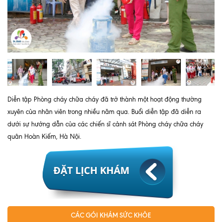
Quy trình khám BHYT
TRANG CHỦ
Hồ sơ năng lực phòng khám
TIN TỨC
Thông tin y tế
Tin Ưu đãi
Diễn tập Phòng cháy chữa cháy đã trở thành một hoạt động thường
xuyên của nhân viên trong nhiều năm qua. Buổi diễn tập đã diễn ra
Tin sự kiện
dưới sự hướng dẫn của các chiến sĩ cảnh sát Phòng cháy chữa cháy
Báo chí nói về chúng tôi
quân Hoàn Kiếm, Hà Nội.
Tin tức BHYT
DỊCH VỤ
Các chuyên khoa tại Phòng khám
Nội
CÁC GÓI KHÁM SỨC KHỎE