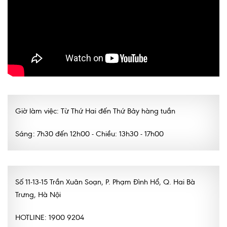
Nội soi tiêu hóa
Các gói khám sức khỏe
Gói khám sức khỏe cá nhân định kỳ
Gói khám tầm soát ung thư sớm
Gói quản lý mạn tính
Giờ làm việc: Từ Thứ Hai đến Thứ Bảy hàng tuần
Dịch vụ ưu đãi đặc biệt
Sáng: 7h30 đến 12h00 - Chiều: 13h30 - 17h00
Bác sĩ online - Tư vấn từ xa
Bác sĩ gia đình chăm sóc y tế 24/7
Nhà thuốc GPP
Số 11-13-15 Trần Xuân Soạn, P. Phạm Đình Hổ, Q. Hai Bà
Trưng, Hà Nội
Dịch vụ Y tế Cơ quan – MEDI-OFFICE
HOTLINE: 1900 9204
Dịch vụ Y tế gia đình – MEDI-HOME