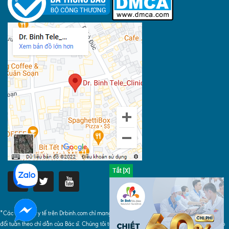
*Các thông tin y tế trên Drbinh.com chỉ mang tính chất tham khảo, khi áp dụng phải tuyệt
đối tuân theo chỉ dẫn của Bác sĩ. Chúng tôi tuyệt đối không chịu bất cứ trách nhiệm nào do