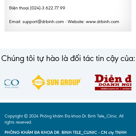
Điện thoại.(024)-3.622.77.99
Lấy mẫu xét nghiệm tại nhà
Bảo hiểm Y tế
Email: support@drbinh.com - Website: www.drbinh.com
HỎI ĐÁP
Bảo lãnh viện phí
TUYỂN DỤNG
TRA CỨU HỒ SƠ
Chúng tôi tự hào là đối tác tin cậy của:
Copyright © 2024 Phòng khám Đa khoa Dr. Binh Tele_Clinic. All
rights reserved.
PHÒNG KHÁM ĐA KHOA DR. BINH TELE_CLINIC - CN cty TNHH