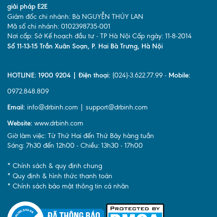
giải pháp E2E
Giám đốc chi nhánh: Bà NGUYỄN THÚY LAN
Mã số chi nhánh: 0102398735-001
Nơi cấp: Sở Kế hoạch đầu tư - TP Hà Nội Cấp ngày: 11-8-2014
Số 11-13-15 Trần Xuân Soạn, P. Hai Bà Trưng, Hà Nội
HOTLINE: 1900 9204 | Điện thoại:
(024)-3.622.77.99 -
Mobile:
0972.848.809
Email:
info@drbinh.com | support@drbinh.com
Website:
www.drbinh.com
Giờ làm việc: Từ Thứ Hai đến Thứ Bảy hàng tuần
Sáng: 7h30 đến 12h00 - Chiều: 13h30 - 17h00
* Chính sách & quy định chung
* Quy định & hình thức thanh toán
* Chính sách bảo mật thông tin cá nhân