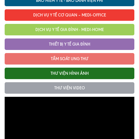
BẢO HIỂM Y TẾ - BẢO LÃNH VIỆN PHÍ
Lấy mẫu xét nghiệm tại nhà
DỊCH VỤ Y TẾ CƠ QUAN – MEDI-OFFICE
Bảo hiểm Y tế
DỊCH VỤ Y TẾ GIA ĐÌNH - MEDI-HOME
HỎI ĐÁP
Bảo lãnh viện phí
THIẾT BỊ Y TẾ GIA ĐÌNH
TUYỂN DỤNG
TRA CỨU HỒ SƠ
TẦM SOÁT UNG THƯ
THƯ VIỆN HÌNH ẢNH
THƯ VIỆN VIDEO