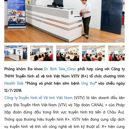
Quy trình khám BHYT
TRANG CHỦ
Hồ sơ năng lực phòng khám
TIN TỨC
Thông tin y tế
Tin Ưu đãi
Tin sự kiện
Phòng khám Đa khoa
Dr. Binh Tele_Clinic
phối hợp cùng với Công ty
TNHH Truyền hình số vệ tinh Việt Nam VSTV (K+) tổ chức chương trình
Báo chí nói về chúng tôi
Health Talk
"Phòng và phát hiện sớm bệnh
Ung thư
" vào chiều ngày
12/7/2018.
Tin tức BHYT
Công ty Truyền hình số Vệ tinh Việt Nam
(VSTV) là liên doanh đầu tiên
DỊCH VỤ
giữa Đài Truyền Hình Việt Nam (VTV) và Tập đoàn CANAL + của Pháp
Các chuyên khoa tại Phòng khám
(tập đoàn đứng đầu trong lĩnh vực truyền hình trả tiền ở Châu Âu).
Thông qua thương hiệu truyền hình K+, VSTV hiện đang cung cấp dịch
Nội
vụ truyền hình vệ tinh với công nghệ vệ tinh kỹ thuật số. K+ hiện cung