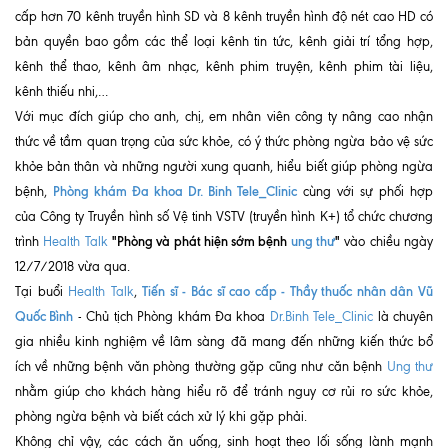
cấp hơn 70 kênh truyền hình SD và 8 kênh truyền hình độ nét cao HD có
Ngoại
bản quyền bao gồm các thể loại kênh tin tức, kênh giải trí tổng hợp,
Sản - Phụ Khoa
kênh thể thao, kênh âm nhạc, kênh phim truyện, kênh phim tài liệu,
kênh thiếu nhi,…
Nhi
Với mục đích giúp cho anh, chị, em nhân viên công ty nâng cao nhận
thức về tầm quan trọng của sức khỏe, có ý thức phòng ngừa bảo vệ sức
Da Liễu
khỏe bản thân và những người xung quanh, hiểu biết giúp phòng ngừa
Mắt
Phòng khám Đa khoa Dr. Binh Tele_Clinic
bệnh,
cùng với sự phối hợp
của Công ty Truyền hình số Vệ tinh VSTV (truyền hình K+) tổ chức chương
Răng Hàm Mặt
"Phòng và phát hiện sớm bệnh
ung thư
"
trình
Health Talk
vào chiều ngày
Tai Mũi Họng
12/7/2018 vừa qua.
Tiến sĩ - Bác sĩ cao cấp - Thầy thuốc nhân dân Vũ
Tại buổi
Health Talk
,
Vật lý trị liệu hồi phục chức năng
Quốc Bình
- Chủ tịch Phòng khám Đa khoa
Dr.Binh Tele_Clinic
là chuyên
gia nhiều kinh nghiệm về lâm sàng đã mang đến những kiến thức bổ
Xét nghiệm
ích về những bệnh văn phòng thường gặp cũng như căn bệnh
Ung thư
Xét nghiệm sàng lọc NIPT
nhằm giúp cho khách hàng hiểu rõ để tránh nguy cơ rủi ro sức khỏe,
phòng ngừa bệnh và biết cách xử lý khi gặp phải.
Chẩn đoán hình ảnh
Không chỉ vậy, các cách ăn uống, sinh hoạt theo lối sống lành mạnh