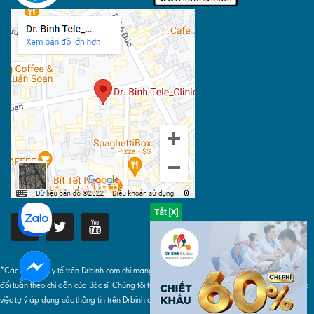
*Các thông tin y tế trên Drbinh.com chỉ mang tính chất tham khảo, khi áp dụng phải tuyệt
đối tuân theo chỉ dẫn của Bác sĩ. Chúng tôi tuyệt đối không chịu bất cứ trách nhiệm nào do
việc tự ý áp dụng các thông tin trên Drbinh.com gây ra.