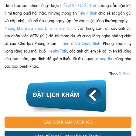
đảm bảo sức khỏe cũng được
Tiến sĩ Vũ Quốc Bình
hướng dẫn cặn kẽ,
Nội soi tiêu hóa
tỉ mỉ trong buổi hội thảo. Những thông tin
Tiến sĩ Bình
chia sẻ rất gần gũi
Các gói khám sức khỏe
và cập nhật, có thể áp dụng ngay lập tức vào cuộc sống thường ngày.
Phòng khám đa khoa Dr.Binh Tele_Clinic
trân trọng cảm ơn các anh chị
Gói khám sức khỏe cá nhân định kỳ
em nhân viên VSTV (K+) đã tới tham dự và cùng lắng nghe những chia
sẻ của Chủ tịch Phòng khám -
Tiến sĩ Vũ Quốc Bình
. Phòng khám hy
Gói khám tầm soát ung thư sớm
vọng rằng sau mỗi buổi
Health Talk
, các anh chị em sẽ cải thiện lối sống
Gói quản lý mạn tính
của bản thân, gia đình để giảm thiểu tối đa nguy cơ
ung thư
cũng như
các loại bệnh khác.
Dịch vụ ưu đãi đặc biệt
Theo
Dr.Binh
.
Bác sĩ online - Tư vấn từ xa
Bác sĩ gia đình chăm sóc y tế 24/7
Nhà thuốc GPP
Dịch vụ Y tế Cơ quan – MEDI-OFFICE
CÁC GÓI KHÁM SỨC KHỎE
Dịch vụ Y tế gia đình – MEDI-HOME