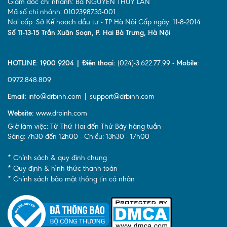
Giám đốc chi nhánh: Bà NGUYỄN THÚY LAN
Mã số chi nhánh: 0102398735-001
Nơi cấp: Sở Kế hoạch đầu tư - TP Hà Nội Cấp ngày: 11-8-2014
Số 11-13-15 Trần Xuân Soạn, P. Hai Bà Trưng, Hà Nội
HOTLINE: 1900 9204 | Điện thoại:
(024)-3.622.77.99 -
Mobile:
0972.848.809
Email:
info@drbinh.com | support@drbinh.com
Website:
www.drbinh.com
Giờ làm việc: Từ Thứ Hai đến Thứ Bảy hàng tuần
Sáng: 7h30 đến 12h00 - Chiều: 13h30 - 17h00
* Chính sách & quy định chung
* Quy định & hình thức thanh toán
* Chính sách bảo mật thông tin cá nhân