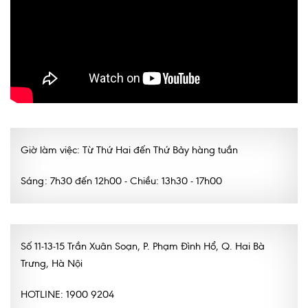
Lấy mẫu xét nghiệm tại nhà
Bảo hiểm Y tế
HỎI ĐÁP
Bảo lãnh viện phí
TUYỂN DỤNG
TRA CỨU HỒ SƠ
Giờ làm việc: Từ Thứ Hai đến Thứ Bảy hàng tuần
Sáng: 7h30 đến 12h00 - Chiều: 13h30 - 17h00
Số 11-13-15 Trần Xuân Soạn, P. Phạm Đình Hổ, Q. Hai Bà
Trưng, Hà Nội
HOTLINE: 1900 9204