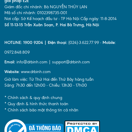
giải pháp E2E
Giám đốc chi nhánh: Bà NGUYỄN THÚY LAN
Mã số chi nhánh: 0102398735-001
Nơi cấp: Sở Kế hoạch đầu tư - TP Hà Nội Cấp ngày: 11-8-2014
Số 11-13-15 Trần Xuân Soạn, P. Hai Bà Trưng, Hà Nội
HOTLINE: 1900 9204 | Điện thoại:
(024)-3.622.77.99 -
Mobile:
0972.848.809
Email:
info@drbinh.com | support@drbinh.com
Website:
www.drbinh.com
Giờ làm việc: Từ Thứ Hai đến Thứ Bảy hàng tuần
Sáng: 7h30 đến 12h00 - Chiều: 13h30 - 17h00
* Chính sách & quy định chung
* Quy định & hình thức thanh toán
* Chính sách bảo mật thông tin cá nhân