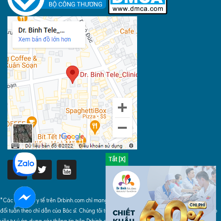
*Các thông tin y tế trên Drbinh.com chỉ mang tính chất tham khảo, khi áp dụng phải tuyệt
đối tuân theo chỉ dẫn của Bác sĩ. Chúng tôi tuyệt đối không chịu bất cứ trách nhiệm nào do