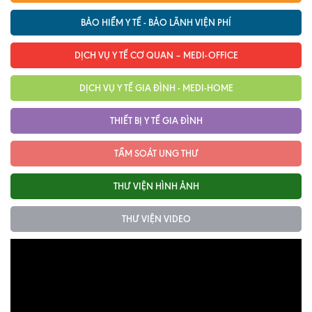
Nội soi tiêu hóa
BẢO HIỂM Y TẾ - BẢO LÃNH VIỆN PHÍ
Các gói khám sức khỏe
DỊCH VỤ Y TẾ CƠ QUAN – MEDI-OFFICE
Gói khám sức khỏe cá nhân định kỳ
DỊCH VỤ Y TẾ GIA ĐÌNH - MEDI-HOME
Gói khám tầm soát ung thư sớm
THIẾT BỊ Y TẾ GIA ĐÌNH
Gói quản lý mạn tính
TẦM SOÁT UNG THƯ
Dịch vụ ưu đãi đặc biệt
THƯ VIỆN HÌNH ẢNH
Bác sĩ online - Tư vấn từ xa
Bác sĩ gia đình chăm sóc y tế 24/7
THƯ VIỆN VIDEO
Nhà thuốc GPP
Dịch vụ Y tế Cơ quan – MEDI-OFFICE
Dịch vụ Y tế gia đình – MEDI-HOME