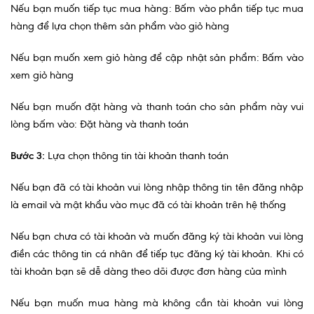
Nếu bạn muốn tiếp tục mua hàng: Bấm vào phần tiếp tục mua
hàng để lựa chọn thêm sản phẩm vào giỏ hàng
Quy trình khám BHYT
TRANG CHỦ
Hồ sơ năng lực phòng khám
Nếu bạn muốn xem giỏ hàng để cập nhật sản phẩm: Bấm vào
xem giỏ hàng
TIN TỨC
Nếu bạn muốn đặt hàng và thanh toán cho sản phẩm này vui
Thông tin y tế
lòng bấm vào: Đặt hàng và thanh toán
Tin Ưu đãi
Bước 3:
Lựa chọn thông tin tài khoản thanh toán
Tin sự kiện
Nếu bạn đã có tài khoản vui lòng nhập thông tin tên đăng nhập
Báo chí nói về chúng tôi
là email và mật khẩu vào mục đã có tài khoản trên hệ thống
Tin tức BHYT
Nếu bạn chưa có tài khoản và muốn đăng ký tài khoản vui lòng
DỊCH VỤ
điền các thông tin cá nhân để tiếp tục đăng ký tài khoản. Khi có
tài khoản bạn sẽ dễ dàng theo dõi được đơn hàng của mình
Các chuyên khoa tại Phòng khám
Nội
Nếu bạn muốn mua hàng mà không cần tài khoản vui lòng