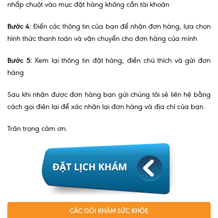
nhấp chuột vào mục đặt hàng không cần tài khoản
Ngoại
Bước 4:
Điền các thông tin của bạn để nhận đơn hàng, lựa chọn
Sản - Phụ Khoa
hình thức thanh toán và vận chuyển cho đơn hàng của mình
Nhi
Bước 5:
Xem lại thông tin đặt hàng, điền chú thích và gửi đơn
Da Liễu
hàng
Mắt
Sau khi nhận được đơn hàng bạn gửi chúng tôi sẽ liên hệ bằng
cách gọi điện lại để xác nhận lại đơn hàng và địa chỉ của bạn.
Răng Hàm Mặt
Trân trọng cảm ơn.
Tai Mũi Họng
Vật lý trị liệu hồi phục chức năng
Xét nghiệm
Xét nghiệm sàng lọc NIPT
Chẩn đoán hình ảnh
CÁC GÓI KHÁM SỨC KHỎE