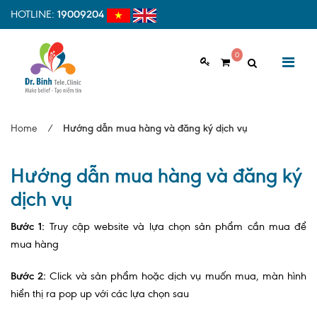
HOTLINE:
19009204
0
GIỚI THIỆU
Home
/
Hướng dẫn mua hàng và đăng ký dịch vụ
Giới thiệu chung
Hướng dẫn mua hàng và đăng ký
Tầm nhìn, sứ mệnh
dịch vụ
Vì sao nên chọn Dr.Binh Tele_Clinic
Bước 1:
Truy cập website và lựa chọn sản phẩm cần mua để
Đội ngũ y bác sĩ
mua hàng
Cơ sở vật chất
Bước 2:
Click và sản phẩm hoặc dịch vụ muốn mua, màn hình
Hợp tác quốc tế
hiển thị ra pop up với các lựa chọn sau
Quy trình khám bệnh tại Dr. Binh