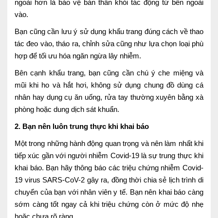
ngoài hơn là bảo vệ bản thân khỏi tác động từ bên ngoài
vào.
Bạn cũng cần lưu ý sử dụng khẩu trang đúng cách về thao
tác đeo vào, tháo ra, chỉnh sửa cũng như lựa chọn loại phù
hợp để tối ưu hóa ngăn ngừa lây nhiễm.
Bên cạnh khẩu trang, bạn cũng cần chú ý che miệng và
mũi khi ho và hắt hơi, không sử dụng chung đồ dùng cá
nhân hay dụng cụ ăn uống, rửa tay thường xuyên bằng xà
phòng hoặc dung dịch sát khuẩn.
2. Bạn nên luôn trung thực khi khai báo
Một trong những hành động quan trọng và nên làm nhất khi
tiếp xúc gần với người nhiễm Covid-19 là sự trung thực khi
khai báo. Bạn hãy thông báo các triệu chứng nhiễm Covid-
19 virus SARS-CoV-2 gây ra, đồng thời chia sẻ lịch trình di
chuyển của bạn với nhân viên y tế. Bạn nên khai báo càng
sớm càng tốt ngay cả khi triệu chứng còn ở mức độ nhẹ
hoặc chưa rõ ràng.