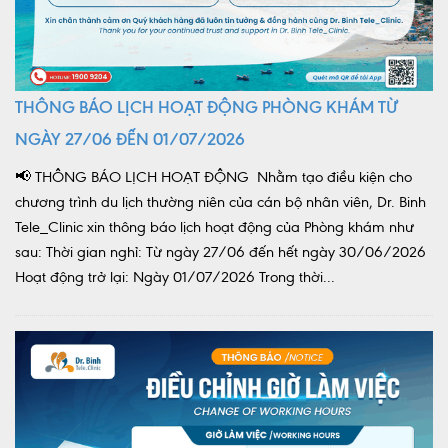
THÔNG BÁO LỊCH HOẠT ĐỘNG PHÒNG KHÁM TỪ
NGÀY 27/06 ĐẾN 01/07/2026
📢 THÔNG BÁO LỊCH HOẠT ĐỘNG Nhằm tạo điều kiện cho
chương trình du lịch thường niên của cán bộ nhân viên, Dr. Binh
Tele_Clinic xin thông báo lịch hoạt động của Phòng khám như
sau: Thời gian nghỉ: Từ ngày 27/06 đến hết ngày 30/06/2026
Hoạt động trở lại: Ngày 01/07/2026 Trong thời...