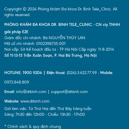
Copyright © 2024 Phòng khám Đa khoa Dr. Binh Tele_Clinic. All
rights reserved.
PHÒNG KHÁM ĐA KHOA DR. BINH TELE_CLINIC - CN cty TNHH
giải pháp E2E
Giám đốc chi nhánh: Bà NGUYỄN THÚY LAN
Mã số chi nhánh: 0102398735-001
Nơi cấp: Sở Kế hoạch đầu tư - TP Hà Nội Cấp ngày: 11-8-2014
Số 11-13-15 Trần Xuân Soạn, P. Hai Bà Trưng, Hà Nội
HOTLINE: 1900 9204 | Điện thoại:
(024)-3.622.77.99 -
Mobile:
0972.848.809
Email:
info@drbinh.com | support@drbinh.com
Website:
www.drbinh.com
Giờ làm việc: Từ Thứ Hai đến Thứ Bảy hàng tuần
Sáng: 7h30 đến 12h00 - Chiều: 13h30 - 17h00
* Chính sách & quy định chung