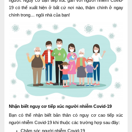
người. Nguy cơ bạn tiếp xúc gần với người nhiễm Covid-
Ngoại
19 có thể xuất hiện ở bất cứ nơi nào, thậm chính ở ngay
chính trong… ngôi nhà của bạn!
Sản - Phụ Khoa
Nhi
Da Liễu
Mắt
Răng Hàm Mặt
Tai Mũi Họng
Vật lý trị liệu hồi phục chức năng
Xét nghiệm
Nhận biết nguy cơ tiếp xúc người nhiễm Covid-19
Xét nghiệm sàng lọc NIPT
Bạn có thể nhận biết bản thân có nguy cơ cao tiếp xúc
người nhiễm Covid-19 khi thuộc các trường hợp sau đây:
Chẩn đoán hình ảnh
Chăm sóc người nhiễm Covid-19