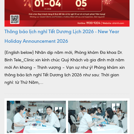
Thông báo lịch nghỉ Tết Dương Lịch 2026 - New Year
Holiday Announcement 2026
(English below) Nhân dịp năm mới, Phòng khám Đa khoa Dr.
Binh Tele_Clinic xin kính chúc Quý Khách và gia đình một năm
mới An khang – Thịnh vượng – Vạn sự như ý! Phòng khám xin
thông báo lịch nghỉ Tết Dương lịch 2026 như sau: Thời gian
nghỉ: từ Thứ Năm,...