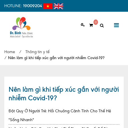
HOTLINE:
19009204
0
GIỚI THIỆU
Home
/
Thông tin y tế
Giới thiệu chung
/
Nên làm gì khi tiếp xúc gần với người nhiễm Covid-19?
Tầm nhìn, sứ mệnh
Vì sao nên chọn Dr.Binh Tele_Clinic
Nên làm gì khi tiếp xúc gần với người
Đội ngũ y bác sĩ
nhiễm Covid-19?
Cơ sở vật chất
Đột Quỵ Ở Người Trẻ: Hồi Chuông Cảnh Tỉnh Cho Thế Hệ
Hợp tác quốc tế
"Sống Nhanh"
Quy trình khám bệnh tại Dr. Binh