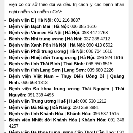
viện có cơ sở theo dõi và điều trị cách ly các bệnh nhân
nghi nhiễm và nhiễm nCoV:
Bệnh viện E | Hà Nội:
091 216 8887
Bệnh viện Bạch Mai | Hà Nội:
096 985 1616
Bệnh viện Vinmec Hà Nội | Hà Nội:
093 447 2768
Bệnh viện Nhi trung ương | Hà Nội:
037 288 4712
Bệnh viện Xanh Pôn Hà Nội | Hà Nội:
090 413 8502
Bệnh viện Phổi trung ương | Hà Nội:
096 794 1616
Bệnh viện Nhiệt đới Trung ương | Hà Nội:
096 924 1616
Bệnh viện tỉnh Thái Bình | Thái Bình:
098 950 6515
Bệnh viện tỉnh Lạng Sơn | Lạng Sơn:
039 680 2226
Bệnh viện Việt Nam – Thụy Điển Uông Bí | Quảng
Ninh:
096 668 1313
Bệnh viện Đa khoa trung ương Thái Nguyên | Thái
Nguyên:
091 339 4495
Bệnh viện Trung ương Huế | Huế:
096 530 1212
Bệnh viện Đà Nẵng | Đà Nẵng:
090 358 3881
Bệnh viện tỉnh Khánh Hòa | Khánh Hòa:
096 537 1515
Bệnh viện Nhiệt đới Khánh Hòa | Khánh Hòa:
091 346
4257
Bệnh viện Đa khoa trung ương Cần Thơ | Cần Thơ:
090