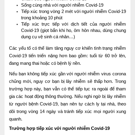
Sống cùng nhà với người nhiễm Covid-19
Nội soi tiêu hóa
Tiếp xúc trong vòng 2 mét với người nhiễm Covid-19
trong khoảng 10 phút
Các gói khám sức khỏe
Tiếp xúc trực tiếp với dịch tiết của người nhiễm
Covid-19 (giọt bắn khi ho, ôm hôn nhau, dùng chung
Gói khám sức khỏe cá nhân định kỳ
dụng cụ vệ sinh cá nhân…)
Gói khám tầm soát ung thư sớm
Các yếu tố có thể làm tăng nguy cơ khiến tình trạng nhiễm
Covid-19 tiến triển nặng hơn bao gồm: tuổi từ 60 trở lên,
Gói quản lý mạn tính
đang mang thai hoặc có bệnh lý nền.
Dịch vụ ưu đãi đặc biệt
Nếu bạn không tiếp xúc gần với người nhiễm virus corona
Bác sĩ online - Tư vấn từ xa
chủng mới, nguy cơ bạn bị lây nhiễm sẽ thấp hơn. Trong
trường hợp này, bạn vẫn có thể tiếp tục ra ngoài để tham
Bác sĩ gia đình chăm sóc y tế 24/7
gia các hoạt động thông thường. Nếu nghi ngờ bị lây nhiễm
từ người bệnh Covid-19, bạn nên tự cách ly tại nhà, theo
Nhà thuốc GPP
dõi trong vòng 14 ngày và tránh tiếp xúc mọi người xung
Dịch vụ Y tế Cơ quan – MEDI-OFFICE
quanh.
Trường hợp tiếp xúc với người nhiễm Covid-19
Dịch vụ Y tế gia đình – MEDI-HOME