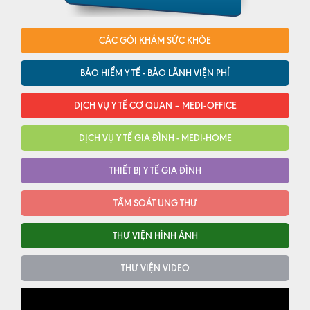
CÁC GÓI KHÁM SỨC KHỎE
BẢO HIỂM Y TẾ - BẢO LÃNH VIỆN PHÍ
DỊCH VỤ Y TẾ CƠ QUAN – MEDI-OFFICE
DỊCH VỤ Y TẾ GIA ĐÌNH - MEDI-HOME
THIẾT BỊ Y TẾ GIA ĐÌNH
TẦM SOÁT UNG THƯ
THƯ VIỆN HÌNH ẢNH
THƯ VIỆN VIDEO