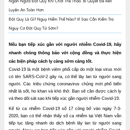
Ngăn Ngừa Đột Quỵ Khi Chơi Thể Thao. Bí Quyết Để Rèn
Luyện An Toàn Hơn
Quy trình khám BHYT
Đột Quỵ Là Gì? Nguy Hiểm Thế Nào? Vì Sao Cần Kiểm Tra
TRANG CHỦ
Hồ sơ năng lực phòng khám
Nguy Cơ Đột Quỵ Từ Sớm?
TIN TỨC
Thông tin y tế
Nếu bạn tiếp xúc gần với người nhiễm Covid-19, hãy
nhanh chóng thông báo với cộng đồng và thực hiện
Tin Ưu đãi
các biện pháp cách ly càng sớm càng tốt.
Tin sự kiện
Covid-19 là một bệnh viêm phổi cấp do một loại virus mới
có tên SARS-CoV-2 gây ra, có thể lây lan từ người sang
Báo chí nói về chúng tôi
người. Các triệu chứng coronavirus chủng mới phổ biến
nhất là sốt, ho khan và khó thở. Bạn sẽ cần được cách ly
Tin tức BHYT
và theo dõi sát sao khi tiếp xúc gần người nhiễm Covid-19.
DỊCH VỤ
Kể từ ca nhiễm Covid-19 số 17 công bố vào ngày 7-3-
Các chuyên khoa tại Phòng khám
2020, bạn có thể nhận thấy số ca nhiễm tại Việt Nam vẫn
tiếp tục tăng nhanh do dịch bệnh lây lan từ người sang
Nội