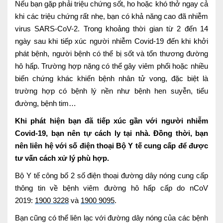
Nếu bạn gặp phải triệu chứng sốt, ho hoặc khó thở ngay cả
Lấy mẫu xét nghiệm tại nhà
khi các triệu chứng rất nhẹ, bạn có khả năng cao đã nhiễm
virus SARS-CoV-2. Trong khoảng thời gian từ 2 đến 14
Bảo hiểm Y tế
ngày sau khi tiếp xúc người nhiễm Covid-19 đến khi khởi
HỎI ĐÁP
Bảo lãnh viện phí
phát bệnh, người bệnh có thể bị sốt và tổn thương đường
hô hấp. Trường hợp nặng có thể gây viêm phổi hoặc nhiều
TUYỂN DỤNG
TRA CỨU HỒ SƠ
biến chứng khác khiến bệnh nhân tử vong, đặc biệt là
trường hợp có bệnh lý nền như bệnh hen suyễn, tiểu
đường, bệnh tim…
Khi phát hiện bạn đã tiếp xúc gần với người nhiễm
Covid-19, bạn nên tự cách ly tại nhà. Đồng thời, bạn
nên liên hệ với số điện thoại Bộ Y tế cung cấp để được
tư vấn cách xử lý phù hợp.
Bộ Y tế công bố 2 số điện thoại đường dây nóng cung cấp
thông tin về bệnh viêm đường hô hấp cấp do nCoV
2019:
1900 3228
và
1900 9095
.
Bạn cũng có thể liên lạc với đường dây nóng của các bệnh