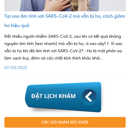
Ngoại
Tại sao âm tính với SARS-CoV-2 mà vẫn bị ho, cách giảm
Sản - Phụ Khoa
ho hiệu quả
Nhi
Rất nhiều người nhiễm SARS-CoV-2, sau khi có kết quả kháng
Da Liễu
nguyên âm tính (test nhanh) mà vẫn bị ho, vì sao vậy? 1. Vì sao
vẫn bị ho khi đã âm tính với SARS-CoV-2? - Ho là một phản xạ
Mắt
làm sạch bụi, đờm và các chất kích thích khác khỏi...
Răng Hàm Mặt
07/03/2022
Tai Mũi Họng
Vật lý trị liệu hồi phục chức năng
Xét nghiệm
Xét nghiệm sàng lọc NIPT
CÁC GÓI KHÁM SỨC KHỎE
Chẩn đoán hình ảnh