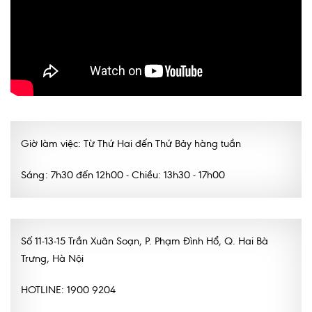
Lấy mẫu xét nghiệm tại nhà
Bảo hiểm Y tế
HỎI ĐÁP
Bảo lãnh viện phí
TUYỂN DỤNG
TRA CỨU HỒ SƠ
Giờ làm việc: Từ Thứ Hai đến Thứ Bảy hàng tuần
Sáng: 7h30 đến 12h00 - Chiều: 13h30 - 17h00
Số 11-13-15 Trần Xuân Soạn, P. Phạm Đình Hổ, Q. Hai Bà
Trưng, Hà Nội
HOTLINE: 1900 9204