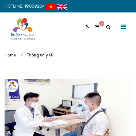
HOTLINE:
19009204
0
GIỚI THIỆU
Home
/
Thông tin y tế
Giới thiệu chung
Tầm nhìn, sứ mệnh
Vì sao nên chọn Dr.Binh Tele_Clinic
Đội ngũ y bác sĩ
Cơ sở vật chất
Hợp tác quốc tế
Quy trình khám bệnh tại Dr. Binh