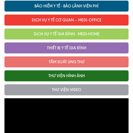
BẢO HIỂM Y TẾ - BẢO LÃNH VIỆN PHÍ
Nội soi tiêu hóa
Các gói khám sức khỏe
DỊCH VỤ Y TẾ CƠ QUAN – MEDI-OFFICE
Gói khám sức khỏe cá nhân định kỳ
DỊCH VỤ Y TẾ GIA ĐÌNH - MEDI-HOME
Gói khám tầm soát ung thư sớm
THIẾT BỊ Y TẾ GIA ĐÌNH
Gói quản lý mạn tính
TẦM SOÁT UNG THƯ
Dịch vụ ưu đãi đặc biệt
THƯ VIỆN HÌNH ẢNH
Bác sĩ online - Tư vấn từ xa
THƯ VIỆN VIDEO
Bác sĩ gia đình chăm sóc y tế 24/7
Nhà thuốc GPP
Dịch vụ Y tế Cơ quan – MEDI-OFFICE
Dịch vụ Y tế gia đình – MEDI-HOME