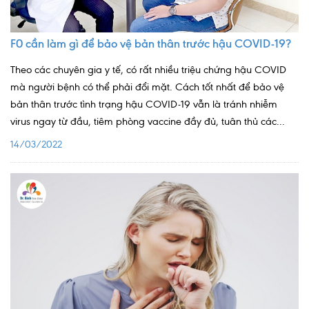
Quy trình khám BHYT
F0 cần làm gì để bảo vệ bản thân trước hậu COVID-19?
TRANG CHỦ
Hồ sơ năng lực phòng khám
Theo các chuyên gia y tế, có rất nhiều triệu chứng hậu COVID
TIN TỨC
mà người bệnh có thể phải đổi mặt. Cách tốt nhất để bảo vệ
bản thân trước tình trạng hậu COVID-19 vẫn là tránh nhiễm
Thông tin y tế
virus ngay từ đầu, tiêm phòng vaccine đầy đủ, tuân thủ các...
Tin Ưu đãi
14/03/2022
Tin sự kiện
Báo chí nói về chúng tôi
Tin tức BHYT
DỊCH VỤ
Các chuyên khoa tại Phòng khám
Nội