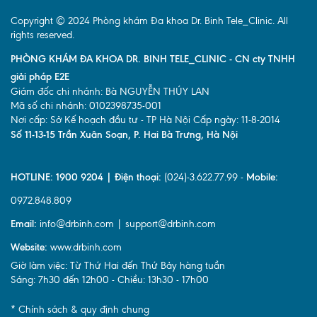
Copyright © 2024 Phòng khám Đa khoa Dr. Binh Tele_Clinic. All
rights reserved.
PHÒNG KHÁM ĐA KHOA DR. BINH TELE_CLINIC - CN cty TNHH
giải pháp E2E
Giám đốc chi nhánh: Bà NGUYỄN THÚY LAN
Mã số chi nhánh: 0102398735-001
Nơi cấp: Sở Kế hoạch đầu tư - TP Hà Nội Cấp ngày: 11-8-2014
Số 11-13-15 Trần Xuân Soạn, P. Hai Bà Trưng, Hà Nội
HOTLINE: 1900 9204 | Điện thoại:
(024)-3.622.77.99 -
Mobile:
0972.848.809
Email:
info@drbinh.com | support@drbinh.com
Website:
www.drbinh.com
Giờ làm việc: Từ Thứ Hai đến Thứ Bảy hàng tuần
Sáng: 7h30 đến 12h00 - Chiều: 13h30 - 17h00
* Chính sách & quy định chung