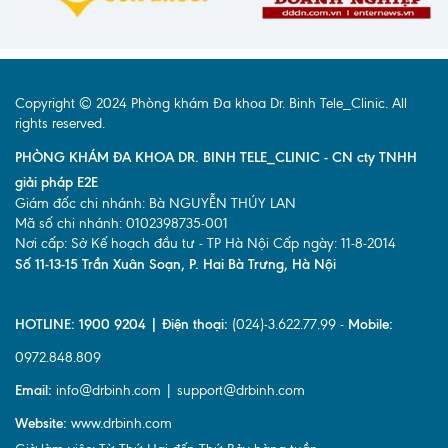
Lấy mẫu xét nghiệm tại nhà
Bảo hiểm Y tế
Copyright © 2024 Phòng khám Đa khoa Dr. Binh Tele_Clinic. All
HỎI ĐÁP
Bảo lãnh viện phí
rights reserved.
TUYỂN DỤNG
TRA CỨU HỒ SƠ
PHÒNG KHÁM ĐA KHOA DR. BINH TELE_CLINIC - CN cty TNHH
giải pháp E2E
Giám đốc chi nhánh: Bà NGUYỄN THÚY LAN
Mã số chi nhánh: 0102398735-001
Nơi cấp: Sở Kế hoạch đầu tư - TP Hà Nội Cấp ngày: 11-8-2014
Số 11-13-15 Trần Xuân Soạn, P. Hai Bà Trưng, Hà Nội
HOTLINE: 1900 9204 | Điện thoại:
(024)-3.622.77.99 -
Mobile:
0972.848.809
Email:
info@drbinh.com | support@drbinh.com
Website:
www.drbinh.com