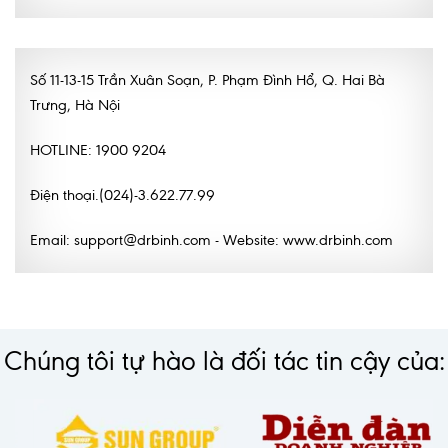
Nội soi tiêu hóa
Các gói khám sức khỏe
Số 11-13-15 Trần Xuân Soạn, P. Phạm Đình Hổ, Q. Hai Bà
Trưng, Hà Nội
Gói khám sức khỏe cá nhân định kỳ
Gói khám tầm soát ung thư sớm
HOTLINE: 1900 9204
Gói quản lý mạn tính
Điện thoại.(024)-3.622.77.99
Dịch vụ ưu đãi đặc biệt
Email: support@drbinh.com - Website: www.drbinh.com
Bác sĩ online - Tư vấn từ xa
Bác sĩ gia đình chăm sóc y tế 24/7
Nhà thuốc GPP
Chúng tôi tự hào là đối tác tin cậy của:
Dịch vụ Y tế Cơ quan – MEDI-OFFICE
Dịch vụ Y tế gia đình – MEDI-HOME