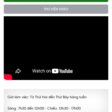
Ngoại
THƯ VIỆN VIDEO
Sản - Phụ Khoa
Nhi
Da Liễu
Mắt
Răng Hàm Mặt
Tai Mũi Họng
Vật lý trị liệu hồi phục chức năng
Xét nghiệm
Giờ làm việc: Từ Thứ Hai đến Thứ Bảy hàng tuần
Xét nghiệm sàng lọc NIPT
Chẩn đoán hình ảnh
Sáng: 7h30 đến 12h00 - Chiều: 13h30 - 17h00