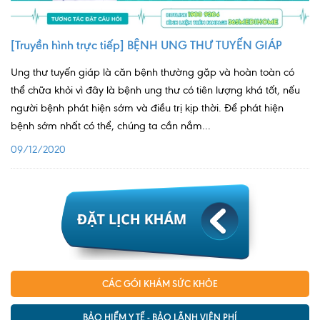
Quy trình khám BHYT
[Truyền hình trực tiếp] BỆNH UNG THƯ TUYẾN GIÁP
TRANG CHỦ
Hồ sơ năng lực phòng khám
Ung thư tuyến giáp là căn bệnh thường gặp và hoàn toàn có
TIN TỨC
thể chữa khỏi vì đây là bệnh ung thư có tiên lượng khá tốt, nếu
người bệnh phát hiện sớm và điều trị kịp thời. Để phát hiện
Thông tin y tế
bệnh sớm nhất có thể, chúng ta cần nắm...
Tin Ưu đãi
09/12/2020
Tin sự kiện
Báo chí nói về chúng tôi
Tin tức BHYT
DỊCH VỤ
Các chuyên khoa tại Phòng khám
CÁC GÓI KHÁM SỨC KHỎE
Nội
BẢO HIỂM Y TẾ - BẢO LÃNH VIỆN PHÍ