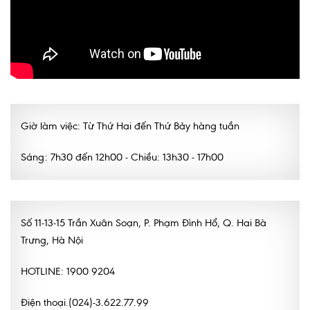
Nội soi tiêu hóa
Các gói khám sức khỏe
Gói khám sức khỏe cá nhân định kỳ
Gói khám tầm soát ung thư sớm
Giờ làm việc: Từ Thứ Hai đến Thứ Bảy hàng tuần
Gói quản lý mạn tính
Sáng: 7h30 đến 12h00 - Chiều: 13h30 - 17h00
Dịch vụ ưu đãi đặc biệt
Bác sĩ online - Tư vấn từ xa
Bác sĩ gia đình chăm sóc y tế 24/7
Số 11-13-15 Trần Xuân Soạn, P. Phạm Đình Hổ, Q. Hai Bà
Trưng, Hà Nội
Nhà thuốc GPP
HOTLINE: 1900 9204
Dịch vụ Y tế Cơ quan – MEDI-OFFICE
Dịch vụ Y tế gia đình – MEDI-HOME
Điện thoại.(024)-3.622.77.99