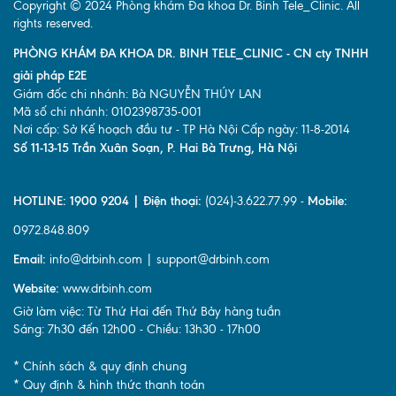
Copyright © 2024 Phòng khám Đa khoa Dr. Binh Tele_Clinic. All
rights reserved.
PHÒNG KHÁM ĐA KHOA DR. BINH TELE_CLINIC - CN cty TNHH
giải pháp E2E
Giám đốc chi nhánh: Bà NGUYỄN THÚY LAN
Mã số chi nhánh: 0102398735-001
Nơi cấp: Sở Kế hoạch đầu tư - TP Hà Nội Cấp ngày: 11-8-2014
Số 11-13-15 Trần Xuân Soạn, P. Hai Bà Trưng, Hà Nội
HOTLINE: 1900 9204 | Điện thoại:
(024)-3.622.77.99 -
Mobile:
0972.848.809
Email:
info@drbinh.com | support@drbinh.com
Website:
www.drbinh.com
Giờ làm việc: Từ Thứ Hai đến Thứ Bảy hàng tuần
Sáng: 7h30 đến 12h00 - Chiều: 13h30 - 17h00
* Chính sách & quy định chung
* Quy định & hình thức thanh toán