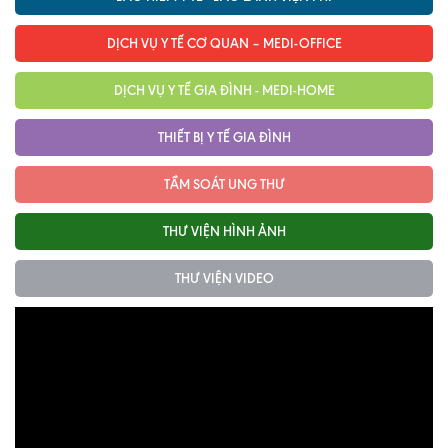
Ngoại
DỊCH VỤ Y TẾ CƠ QUAN – MEDI-OFFICE
Sản - Phụ Khoa
DỊCH VỤ Y TẾ GIA ĐÌNH - MEDI-HOME
Nhi
THIẾT BỊ Y TẾ GIA ĐÌNH
Da Liễu
TẦM SOÁT UNG THƯ
Mắt
Răng Hàm Mặt
THƯ VIỆN HÌNH ẢNH
Tai Mũi Họng
THƯ VIỆN VIDEO
Vật lý trị liệu hồi phục chức năng
Xét nghiệm
Xét nghiệm sàng lọc NIPT
Chẩn đoán hình ảnh