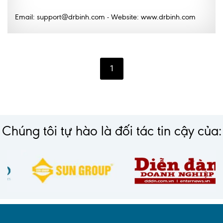
Lấy mẫu xét nghiệm tại nhà
Email: support@drbinh.com - Website: www.drbinh.com
Bảo hiểm Y tế
HỎI ĐÁP
Bảo lãnh viện phí
1
TUYỂN DỤNG
TRA CỨU HỒ SƠ
Chúng tôi tự hào là đối tác tin cậy của: