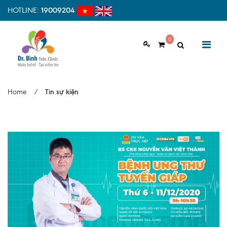
HOTLINE:
19009204
0
GIỚI THIỆU
Home
/
Tin sự kiện
Giới thiệu chung
Tầm nhìn, sứ mệnh
Vì sao nên chọn Dr.Binh Tele_Clinic
Đội ngũ y bác sĩ
Cơ sở vật chất
Hợp tác quốc tế
Quy trình khám bệnh tại Dr. Binh