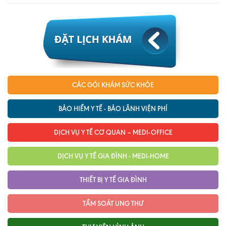
CÁC GÓI KHÁM SỨC KHỎE
BẢO HIỂM Y TẾ - BẢO LÃNH VIỆN PHÍ
DỊCH VỤ Y TẾ CƠ QUAN – MEDI-OFFICE
DỊCH VỤ Y TẾ GIA ĐÌNH - MEDI-HOME
THIẾT BỊ Y TẾ GIA ĐÌNH
TẦM SOÁT UNG THƯ