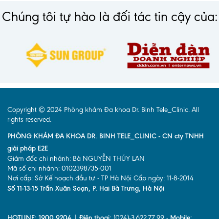
Chúng tôi tự hào là đối tác tin cậy của:
Copyright © 2024 Phòng khám Đa khoa Dr. Binh Tele_Clinic. All
rights reserved.
PHÒNG KHÁM ĐA KHOA DR. BINH TELE_CLINIC - CN cty TNHH
giải pháp E2E
Giám đốc chi nhánh: Bà NGUYỄN THÚY LAN
Mã số chi nhánh: 0102398735-001
Nơi cấp: Sở Kế hoạch đầu tư - TP Hà Nội Cấp ngày: 11-8-2014
Số 11-13-15 Trần Xuân Soạn, P. Hai Bà Trưng, Hà Nội
HOTLINE: 1900 9204 | Điện thoại:
(024)-3.622.77.99 -
Mobile: