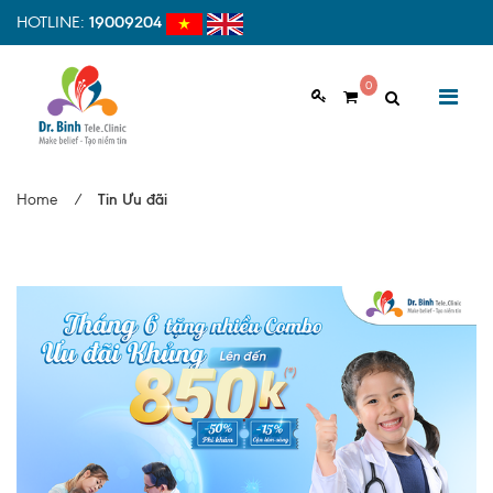
HOTLINE:
19009204
0
GIỚI THIỆU
Home
/
Tin Ưu đãi
Giới thiệu chung
Tầm nhìn, sứ mệnh
Vì sao nên chọn Dr.Binh Tele_Clinic
Đội ngũ y bác sĩ
Cơ sở vật chất
Hợp tác quốc tế
Quy trình khám bệnh tại Dr. Binh