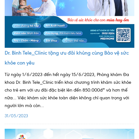
Quy trình khám BHYT
TRANG CHỦ
Hồ sơ năng lực phòng khám
TIN TỨC
Thông tin y tế
Dr. Binh Tele_Clinic tặng ưu đãi khủng cùng Bảo vệ sức
Tin Ưu đãi
khỏe con yêu
Tin sự kiện
Từ ngày 1/6/2023 đến hết ngày 15/6/2023, Phòng khám Đa
khoa Dr. Binh Tele_Clinic triển khai chương trình khám sức khỏe
Báo chí nói về chúng tôi
cho trẻ em với ưu đãi đặc biệt lên đến 850.000đ* và hơn thế
nữa… Việc khám sức khỏe toàn diện không chỉ quan trọng với
Tin tức BHYT
người lớn mà còn...
DỊCH VỤ
31/05/2023
Các chuyên khoa tại Phòng khám
Nội