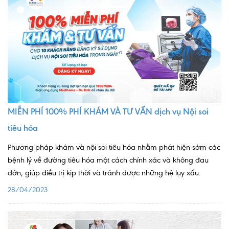
Ngoại
Sản - Phụ Khoa
Nhi
Da Liễu
Mắt
MIỄN PHÍ 100% PHÍ KHÁM VÀ TƯ VẤN dịch vụ Nội soi
Răng Hàm Mặt
tiêu hóa
Tai Mũi Họng
Phương pháp khám và nội soi tiêu hóa nhằm phát hiện sớm các
Vật lý trị liệu hồi phục chức năng
bệnh lý về đường tiêu hóa một cách chính xác và không đau
đớn, giúp điều trị kịp thời và tránh được những hệ lụy xấu.
Xét nghiệm
28/04/2023
Xét nghiệm sàng lọc NIPT
Chẩn đoán hình ảnh