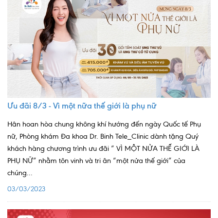
Nội soi tiêu hóa
Các gói khám sức khỏe
Gói khám sức khỏe cá nhân định kỳ
Gói khám tầm soát ung thư sớm
Gói quản lý mạn tính
Ưu đãi 8/3 - Vì một nữa thế giới là phụ nữ
Dịch vụ ưu đãi đặc biệt
Hân hoan hòa chung không khí hướng đến ngày Quốc tế Phụ
Bác sĩ online - Tư vấn từ xa
nữ, Phòng khám Đa khoa Dr. Binh Tele_Clinic dành tặng Quý
khách hàng chương trình ưu đãi “ VÌ MỘT NỬA THẾ GIỚI LÀ
Bác sĩ gia đình chăm sóc y tế 24/7
PHỤ NỮ” nhằm tôn vinh và tri ân “một nửa thế giới” của
Nhà thuốc GPP
chúng...
03/03/2023
Dịch vụ Y tế Cơ quan – MEDI-OFFICE
Dịch vụ Y tế gia đình – MEDI-HOME