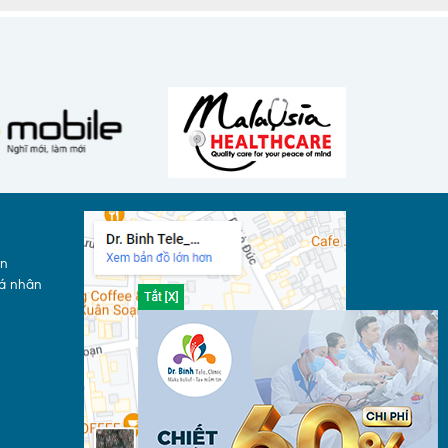
án
cá nhân