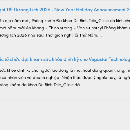
nghỉ Tết Dương Lịch 2026 - New Year Holiday Announcement 
ân dịp năm mới, Phòng khám Đa khoa Dr. Binh Tele_Clinic xin kính c
 một năm mới An khang – Thịnh vượng – Vạn sự như ý! Phòng khám x
ương lịch 2026 như sau: Thời gian nghỉ: từ Thứ Năm,...
inic tổ chức đợt khám sức khỏe định kỳ cho Vegastar Technolo
sức khỏe định kỳ cho người lao động là một hoạt động quan trọng, m
 cho cả nhân viên và doanh nghiệp. Nhận thức được ý nghĩa này, từ ng
ng khám đa khoa Dr. Binh Tele_Clinic đã...