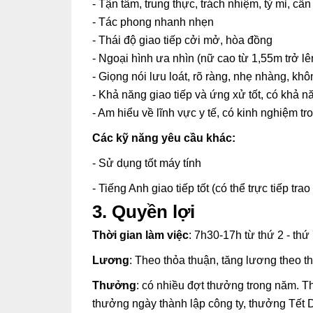
- Tận tâm, trung thực, trách nhiệm, tỷ mỉ, cẩn
- Tác phong nhanh nhẹn
- Thái độ giao tiếp cởi mở, hòa đồng
- Ngoại hình ưa nhìn (nữ cao từ 1,55m trở l
- Giọng nói lưu loát, rõ ràng, nhẹ nhàng, kh
- Khả năng giao tiếp và ứng xử tốt, có khả n
- Am hiểu về lĩnh vực y tế, có kinh nghiệm tro
Các kỹ năng yêu cầu khác:
- Sử dụng tốt máy tính
- Tiếng Anh giao tiếp tốt (có thể trực tiếp t
3. Quyền lợi
Thời gian làm việc
: 7h30-17h từ thứ 2 - thứ
Lương
: Theo thỏa thuận, tăng lương theo t
Thưởng
: có nhiều đợt thưởng trong năm. T
thưởng ngày thành lập công ty, thưởng Tết