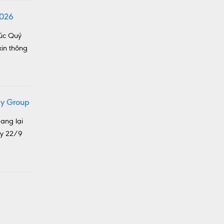
2026
húc Quý
in thông
gy Group
ang lại
ày 22/9