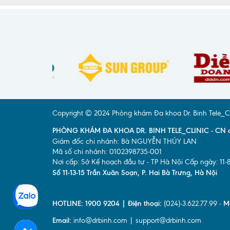
Copyright © 2024 Phòng khám Đa khoa Dr. Binh Tele_Clini
PHÒNG KHÁM ĐA KHOA DR. BINH TELE_CLINIC - CN ct
Giám đốc chi nhánh: Bà NGUYỄN THÚY LAN
Mã số chi nhánh: 0102398735-001
Nơi cấp: Sở Kế hoạch đầu tư - TP Hà Nội Cấp ngày: 11-
Số 11-13-15 Trần Xuân Soạn, P. Hai Bà Trưng, Hà Nội
HOTLINE: 1900 9204 | Điện thoại:
(024)-3.622.77.99 -
M
Email:
info@drbinh.com | support@drbinh.com