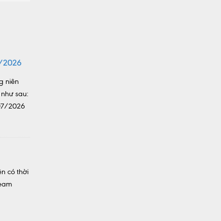
/2026
g niên
 như sau:
/07/2026
n có thời
team