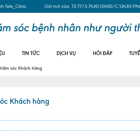
 Tele_Clinic
Giờ mở cửa: T2-T7/S:7h30-12h00/C:13h30-17h
ỆU
TIN TỨC
DỊCH VỤ
HỎI ĐÁP
TUY
Chăm sóc Khách hàng
sóc Khách hàng