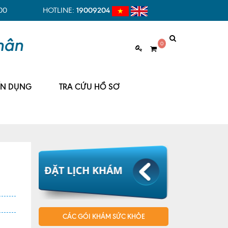
00
HOTLINE:
19009204
0
ỂN DỤNG
TRA CỨU HỒ SƠ
CÁC GÓI KHÁM SỨC KHỎE