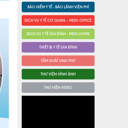
BẢO HIỂM Y TẾ - BẢO LÃNH VIỆN PHÍ
DỊCH VỤ Y TẾ CƠ QUAN – MEDI-OFFICE
DỊCH VỤ Y TẾ GIA ĐÌNH - MEDI-HOME
THIẾT BỊ Y TẾ GIA ĐÌNH
TẦM SOÁT UNG THƯ
THƯ VIỆN HÌNH ẢNH
THƯ VIỆN VIDEO