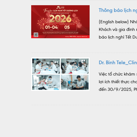
Thông báo lịch 
(English below) Nh
Khách và gia đình
báo lịch nghỉ Tết D
Dr. Binh Tele_Cl
Việc tổ chức khám 
lợi ích thiết thực
đến 30/9/2025, Phò