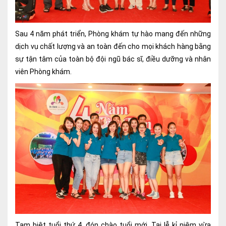
Nội soi tiêu hóa
Các gói khám sức khỏe
Sau 4 năm phát triển, Phòng khám tự hào mang đến những
dịch vụ chất lượng và an toàn đến cho mọi khách hàng bằng
Gói khám sức khỏe cá nhân định kỳ
sự tận tâm của toàn bộ đội ngũ bác sĩ, điều dưỡng và nhân
viên Phòng khám.
Gói khám tầm soát ung thư sớm
Gói quản lý mạn tính
Dịch vụ ưu đãi đặc biệt
Bác sĩ online - Tư vấn từ xa
Bác sĩ gia đình chăm sóc y tế 24/7
Nhà thuốc GPP
Dịch vụ Y tế Cơ quan – MEDI-OFFICE
Dịch vụ Y tế gia đình – MEDI-HOME
Tạm biệt tuổi thứ 4, đón chào tuổi mới. Tại lễ kỉ niệm vừa