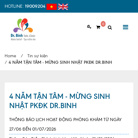
HOTLINE:
19009204
0
GIỚI THIỆU
Home
/
Tin sự kiện
Giới thiệu chung
/
4 NĂM TẬN TÂM - MỪNG SINH NHẬT PKĐK DR.BINH
Tầm nhìn, sứ mệnh
Vì sao nên chọn Dr.Binh Tele_Clinic
4 NĂM TẬN TÂM - MỪNG SINH
Đội ngũ y bác sĩ
NHẬT PKĐK DR.BINH
Cơ sở vật chất
THÔNG BÁO LỊCH HOẠT ĐỘNG PHÒNG KHÁM TỪ NGÀY
Hợp tác quốc tế
27/06 ĐẾN 01/07/2026
Quy trình khám bệnh tại Dr. Binh