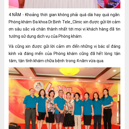
Ngoại
4 NĂM - Khoảng thời gian không phải quá dài hay quá ngắn.
Sản - Phụ Khoa
Phòng khám Đa khoa Dr.Binh Tele_Clinic xin được gửi lời cảm
ơn sâu sắc và chân thành nhất tới mọi vị khách hàng đã tin
Nhi
tưởng sử dụng dịch vụ của Phòng khám.
Da Liễu
Và cũng xin được gửi lời cảm ơn đến những vị bác sĩ đáng
Mắt
kính và đáng mến của Phòng khám cũng đã hết lòng tận
tâm, tận tình khám chữa bệnh trong 4 năm vừa qua.
Răng Hàm Mặt
Tai Mũi Họng
Vật lý trị liệu hồi phục chức năng
Xét nghiệm
Xét nghiệm sàng lọc NIPT
Chẩn đoán hình ảnh