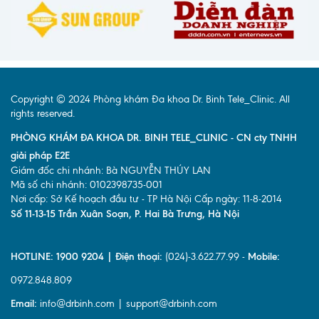
Copyright © 2024 Phòng khám Đa khoa Dr. Binh Tele_Clinic. All
rights reserved.
PHÒNG KHÁM ĐA KHOA DR. BINH TELE_CLINIC - CN cty TNHH
giải pháp E2E
Giám đốc chi nhánh: Bà NGUYỄN THÚY LAN
Mã số chi nhánh: 0102398735-001
Nơi cấp: Sở Kế hoạch đầu tư - TP Hà Nội Cấp ngày: 11-8-2014
Số 11-13-15 Trần Xuân Soạn, P. Hai Bà Trưng, Hà Nội
HOTLINE: 1900 9204 | Điện thoại:
(024)-3.622.77.99 -
Mobile:
0972.848.809
Email:
info@drbinh.com | support@drbinh.com