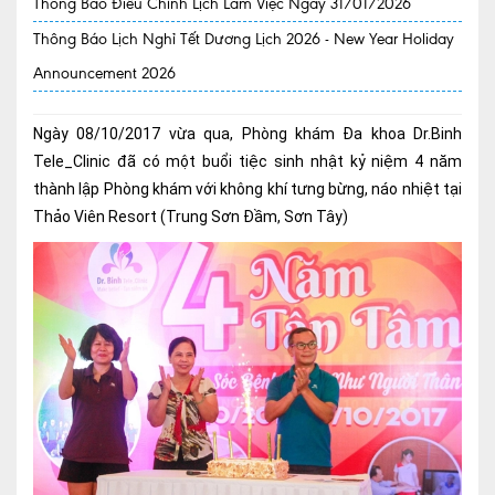
Thông Báo Điều Chỉnh Lịch Làm Việc Ngày 31/01/2026
Thông Báo Lịch Nghỉ Tết Dương Lịch 2026 - New Year Holiday
Quy trình khám BHYT
Announcement 2026
TRANG CHỦ
Hồ sơ năng lực phòng khám
TIN TỨC
Ngày 08/10/2017 vừa qua, Phòng khám Đa khoa Dr.Binh
Tele_Clinic đã có một buổi tiệc sinh nhật kỷ niệm 4 năm
Thông tin y tế
thành lập Phòng khám với không khí tưng bừng, náo nhiệt tại
Tin Ưu đãi
Thảo Viên Resort (Trung Sơn Đầm, Sơn Tây)
Tin sự kiện
Báo chí nói về chúng tôi
Tin tức BHYT
DỊCH VỤ
Các chuyên khoa tại Phòng khám
Nội