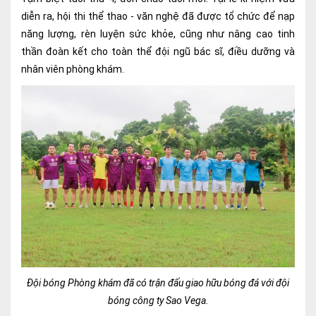
diễn ra, hội thi thể thao - văn nghệ đã được tổ chức để nạp
Lấy mẫu xét nghiệm tại nhà
năng lượng, rèn luyện sức khỏe, cũng như nâng cao tinh
Bảo hiểm Y tế
thần đoàn kết cho toàn thể đội ngũ bác sĩ, điều dưỡng và
nhân viên phòng khám.
HỎI ĐÁP
Bảo lãnh viện phí
TUYỂN DỤNG
TRA CỨU HỒ SƠ
Đội bóng Phòng khám đã có trận đấu giao hữu bóng đá với đội
bóng công ty Sao Vega.