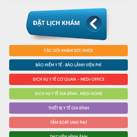
CÁC GÓI KHÁM SỨC KHỎE
BẢO HIỂM Y TẾ - BẢO LÃNH VIỆN PHÍ
DỊCH VỤ Y TẾ CƠ QUAN – MEDI-OFFICE
DỊCH VỤ Y TẾ GIA ĐÌNH - MEDI-HOME
THIẾT BỊ Y TẾ GIA ĐÌNH
TẦM SOÁT UNG THƯ
THƯ VIỆN HÌNH ẢNH