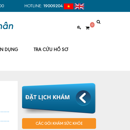
00
HOTLINE:
19009204
0
ỂN DỤNG
TRA CỨU HỒ SƠ
CÁC GÓI KHÁM SỨC KHỎE