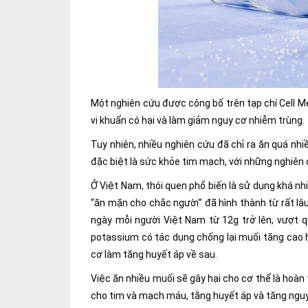
Một nghiên cứu được công bố trên tạp chí Cell 
vi khuẩn có hại và làm giảm nguy cơ nhiễm trùng.
Tuy nhiên, nhiều nghiên cứu đã chỉ ra ăn quá nh
đặc biệt là sức khỏe tim mạch, với những nghiên c
Ở Việt Nam, thói quen phổ biến là sử dụng khá n
“ăn mặn cho chắc người” đã hình thành từ rất l
ngày mỗi người Việt Nam từ 12g trở lên, vượt q
potassium có tác dụng chống lại muối tăng cao h
cơ làm tăng huyết áp về sau.
Việc ăn nhiều muối sẽ gây hại cho cơ thể là hoàn
cho tim và mạch máu, tăng huyết áp và tăng ngu