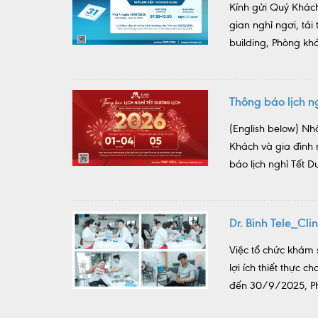
Kính gửi Quý Khách
gian nghỉ ngơi, tá
building, Phòng khá
Thông báo lịch 
(English below) Nh
Khách và gia đình
báo lịch nghỉ Tết D
Dr. Binh Tele_Cl
Việc tổ chức khám 
lợi ích thiết thực
đến 30/9/2025, Phò