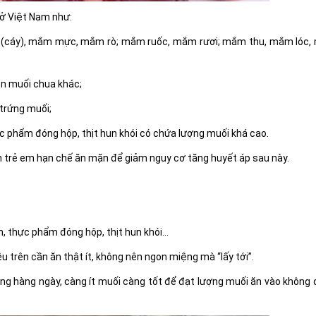
ở Việt Nam như:
(cáy), mắm mực, mắm rò; mắm ruốc, mắm rươi; mắm thu, mắm lóc
món muối chua khác;
 trứng muối;
ực phẩm đóng hộp, thịt hun khói có chứa lượng muối khá cao.
 trẻ em hạn chế ăn mặn để giảm nguy cơ tăng huyết áp sau này.
h, thực phẩm đóng hộp, thịt hun khói…
trên cần ăn thật ít, không nên ngon miệng mà “lấy tới”.
g hàng ngày, càng ít muối càng tốt để đạt lượng muối ăn vào không 