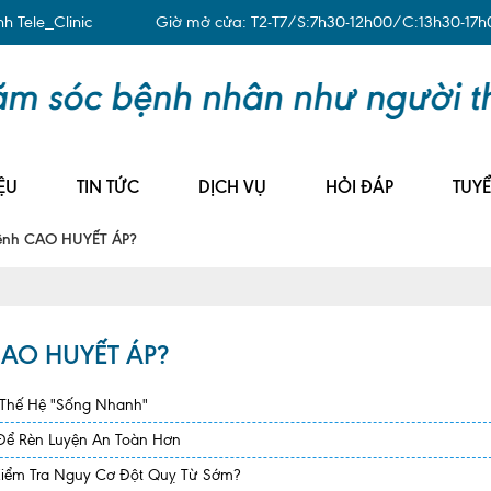
 Tele_Clinic
Giờ mở cửa: T2-T7/S:7h30-12h00/C:13h30-17h
ỆU
TIN TỨC
DỊCH VỤ
HỎI ĐÁP
TUY
ệnh CAO HUYẾT ÁP?
CAO HUYẾT ÁP?
 Thế Hệ "Sống Nhanh"
 Để Rèn Luyện An Toàn Hơn
Kiểm Tra Nguy Cơ Đột Quỵ Từ Sớm?