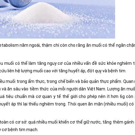
Metabolism năm ngoái, thậm chí còn cho rằng ăn muối có thể ngăn chặ
iều muối có thể làm tăng nguy cơ của nhiều vấn đề sức khỏe nghiêm t
ứu liên hệ lượng muối cao với tăng huyết áp, đột quỵ và bệnh tim.
hiều muối trong ẩm thực, trong chế biến và bảo quản thực phẩm. Quan
âu và ăn sâu vào tiềm thức của mỗi người dân Việt Nam. Lượng ăn muố
uá tiêu chuẩn mà cơ quan y tế thế giới cho phép nên ít hơn 6g còn
uyết áp thì lại thiếu nghiêm trọng. Thói quen ăn mặn (nhiều muối) có
 toàn có cơ sở: quá nhiều muối khiến cơ thể giữ nước, tăng thêm gánh
y cơ bệnh tim mạch.