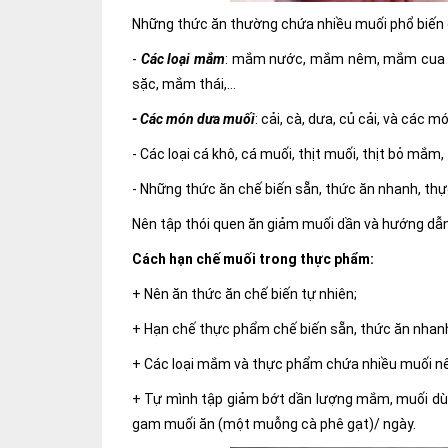
Những thức ăn thường chứa nhiều muối phổ biến 
-
Các loại mắm
: mắm nước, mắm nêm, mắm cua 
sặc, mắm thái,…
- Các món dưa muối
: cải, cà, dưa, củ cải, và các 
- Các loại cá khô, cá muối, thịt muối, thịt bỏ mắm,
- Những thức ăn chế biến sẵn, thức ăn nhanh, th
Nên tập thói quen ăn giảm muối dần và hướng dẫn
Cách hạn chế muối trong thực phẩm:
+ Nên ăn thức ăn chế biến tự nhiên;
+ Hạn chế thực phẩm chế biến sẵn, thức ăn nhan
+ Các loại mắm và thực phẩm chứa nhiều muối nêu 
+ Tự mình tập giảm bớt dần lượng mắm, muối dùn
gam muối ăn (một muỗng cà phê gạt)/ ngày.