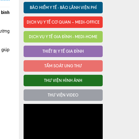
BẢO HIỂM Y TẾ - BẢO LÃNH VIỆN PHÍ
 bình
DỊCH VỤ Y TẾ CƠ QUAN – MEDI-OFFICE
hường
DỊCH VỤ Y TẾ GIA ĐÌNH - MEDI-HOME
 giúp
THIẾT BỊ Y TẾ GIA ĐÌNH
TẦM SOÁT UNG THƯ
THƯ VIỆN HÌNH ẢNH
THƯ VIỆN VIDEO