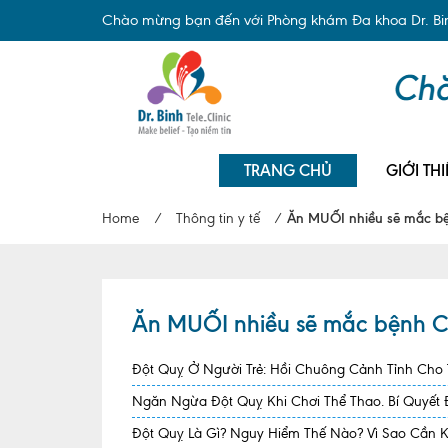
Chào mừng bạn đến với Phòng khám Đa khoa Dr. Binh
TRANG CHỦ
GIỚI THI
Home
/
Thông tin y tế
/
Ăn MUỐI nhiều sẽ mắc b
Ăn MUỐI nhiều sẽ mắc bệnh 
Đột Quỵ Ở Người Trẻ: Hồi Chuông Cảnh Tỉnh Cho
Ngăn Ngừa Đột Quỵ Khi Chơi Thể Thao. Bí Quyết
Đột Quỵ Là Gì? Nguy Hiểm Thế Nào? Vì Sao Cần 