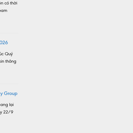
n có thời
team
2026
húc Quý
in thông
gy Group
ang lại
ày 22/9