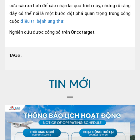
cứu sâu xa hơn để xác nhận lại quá trình này, nhưng rõ ràng
Lấy mẫu xét nghiệm tại nhà
đây có thể nói là một bước đột phá quan trọng trong công
Bảo hiểm Y tế
cuộc
điều trị bệnh ung thư
.
Nghiên cứu được công bố trên Oncotarget.
HỎI ĐÁP
Bảo lãnh viện phí
TUYỂN DỤNG
TRA CỨU HỒ SƠ
TAGS :
TIN MỚI