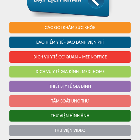
CÁC GÓI KHÁM SỨC KHỎE
BẢO HIỂM Y TẾ - BẢO LÃNH VIỆN PHÍ
DỊCH VỤ Y TẾ CƠ QUAN – MEDI-OFFICE
DỊCH VỤ Y TẾ GIA ĐÌNH - MEDI-HOME
THIẾT BỊ Y TẾ GIA ĐÌNH
TẦM SOÁT UNG THƯ
THƯ VIỆN HÌNH ẢNH
THƯ VIỆN VIDEO