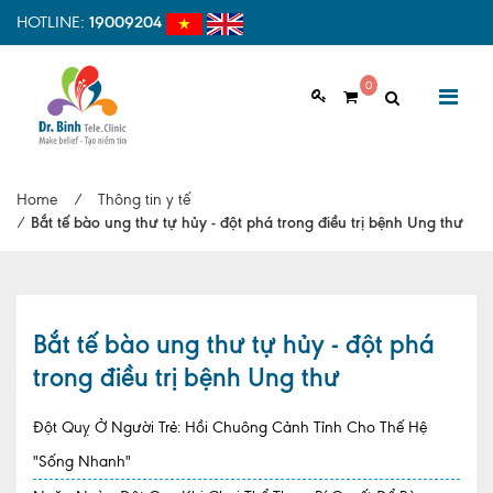
HOTLINE:
19009204
0
GIỚI THIỆU
Home
/
Thông tin y tế
Giới thiệu chung
/
Bắt tế bào ung thư tự hủy - đột phá trong điều trị bệnh Ung thư
Tầm nhìn, sứ mệnh
Vì sao nên chọn Dr.Binh Tele_Clinic
Bắt tế bào ung thư tự hủy - đột phá
Đội ngũ y bác sĩ
trong điều trị bệnh Ung thư
Cơ sở vật chất
Đột Quỵ Ở Người Trẻ: Hồi Chuông Cảnh Tỉnh Cho Thế Hệ
Hợp tác quốc tế
"Sống Nhanh"
Quy trình khám bệnh tại Dr. Binh