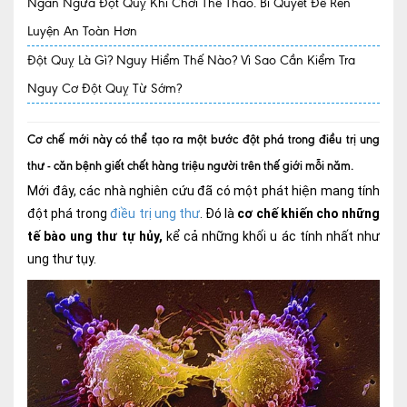
Ngăn Ngừa Đột Quỵ Khi Chơi Thể Thao. Bí Quyết Để Rèn
Luyện An Toàn Hơn
Quy trình khám BHYT
Đột Quỵ Là Gì? Nguy Hiểm Thế Nào? Vì Sao Cần Kiểm Tra
TRANG CHỦ
Hồ sơ năng lực phòng khám
Nguy Cơ Đột Quỵ Từ Sớm?
TIN TỨC
Thông tin y tế
Cơ chế mới này có thể tạo ra một bước đột phá trong điều trị ung
thư - căn bệnh giết chết hàng triệu người trên thế giới mỗi năm.
Tin Ưu đãi
Mới đây, các nhà nghiên cứu đã có một phát hiện mang tính
Tin sự kiện
đột phá trong
điều trị ung thư
. Đó là
cơ chế khiến cho những
tế bào ung thư tự hủy,
kể cả những khối u ác tính nhất như
Báo chí nói về chúng tôi
ung thư tụy.
Tin tức BHYT
DỊCH VỤ
Các chuyên khoa tại Phòng khám
Nội