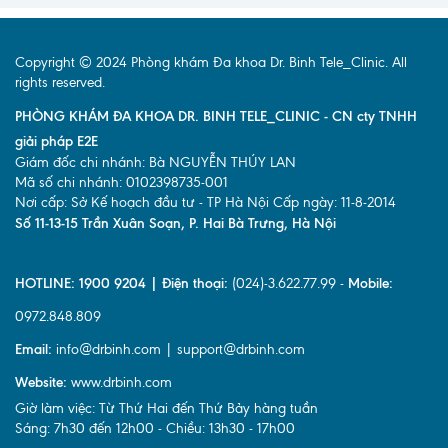
Copyright © 2024 Phòng khám Đa khoa Dr. Binh Tele_Clinic. All
rights reserved.
PHÒNG KHÁM ĐA KHOA DR. BINH TELE_CLINIC - CN cty TNHH
giải pháp E2E
Giám đốc chi nhánh: Bà NGUYỄN THÚY LAN
Mã số chi nhánh: 0102398735-001
Nơi cấp: Sở Kế hoạch đầu tư - TP Hà Nội Cấp ngày: 11-8-2014
Số 11-13-15 Trần Xuân Soạn, P. Hai Bà Trưng, Hà Nội
HOTLINE: 1900 9204 | Điện thoại:
(024)-3.622.77.99 -
Mobile:
0972.848.809
Email:
info@drbinh.com | support@drbinh.com
Website:
www.drbinh.com
Giờ làm việc: Từ Thứ Hai đến Thứ Bảy hàng tuần
Sáng: 7h30 đến 12h00 - Chiều: 13h30 - 17h00