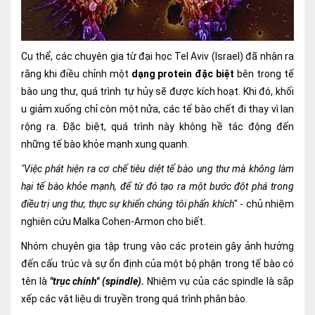
Ngoại
Sản - Phụ Khoa
Cụ thể, các chuyên gia từ đại học Tel Aviv (Israel) đã nhận ra
Nhi
rằng khi điều chỉnh một
dạng protein đặc biệt
bên trong tế
bào ung thư, quá trình tự hủy sẽ được kích hoạt. Khi đó, khối
Da Liễu
u giảm xuống chỉ còn một nửa, các tế bào chết đi thay vì lan
rộng ra. Đặc biệt, quá trình này không hề tác động đến
Mắt
những tế bào khỏe mạnh xung quanh.
Răng Hàm Mặt
"Việc phát hiện ra cơ chế tiêu diệt tế bào ung thư mà không làm
hại tế bào khỏe mạnh, để từ đó tạo ra một bước đột phá trong
Tai Mũi Họng
điều trị ung thư, thực sự khiến chúng tôi phấn khích
" - chủ nhiệm
Vật lý trị liệu hồi phục chức năng
nghiên cứu Malka Cohen-Armon cho biết.
Xét nghiệm
Nhóm chuyên gia tập trung vào các protein gây ảnh hưởng
đến cấu trúc và sự ổn định của một bộ phận trong tế bào có
Xét nghiệm sàng lọc NIPT
tên là
"trục chính" (spindle).
Nhiệm vụ của các spindle là sắp
xếp các vật liệu di truyền trong quá trình phân bào.
Chẩn đoán hình ảnh