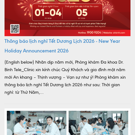
Thông báo lịch nghỉ Tết Dương Lịch 2026 - New Year
Holiday Announcement 2026
(English below) Nhân dịp năm mới, Phòng khám Đa khoa Dr.
Binh Tele_Clinic xin kính chúc Quý Khách và gia đình một năm
mới An khang – Thịnh vượng – Vạn sự như ý! Phòng khám xin
thông báo lịch nghỉ Tết Dương lịch 2026 như sau: Thời gian
nghỉ: từ Thứ Năm,...