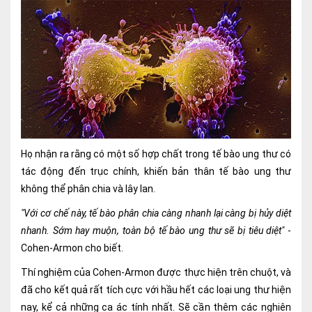
Nội soi tiêu hóa
Các gói khám sức khỏe
Gói khám sức khỏe cá nhân định kỳ
Gói khám tầm soát ung thư sớm
Gói quản lý mạn tính
Họ nhận ra rằng có một số hợp chất trong tế bào ung thư có
Dịch vụ ưu đãi đặc biệt
tác động đến trục chính, khiến bản thân tế bào ung thư
Bác sĩ online - Tư vấn từ xa
không thể phân chia và lây lan.
"Với cơ chế này, tế bào phân chia càng nhanh lại càng bị hủy diệt
Bác sĩ gia đình chăm sóc y tế 24/7
nhanh. Sớm hay muộn, toàn bộ tế bào ung thư sẽ bị tiêu diệt"
-
Nhà thuốc GPP
Cohen-Armon cho biết.
Thí nghiệm của Cohen-Armon được thực hiện trên chuột, và
Dịch vụ Y tế Cơ quan – MEDI-OFFICE
đã cho kết quả rất tích cực với hầu hết các loại ung thư hiện
Dịch vụ Y tế gia đình – MEDI-HOME
nay, kể cả những ca ác tính nhất. Sẽ cần thêm các nghiên