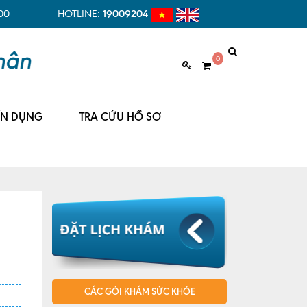
00
HOTLINE:
19009204
0
ỂN DỤNG
TRA CỨU HỒ SƠ
CÁC GÓI KHÁM SỨC KHỎE