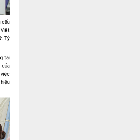
i cấu
 Việt
ữ. Tỷ
g tại
c của
 việc
 hiệu