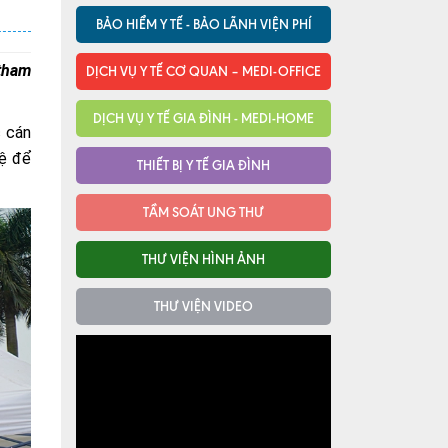
BẢO HIỂM Y TẾ - BẢO LÃNH VIỆN PHÍ
 tham
DỊCH VỤ Y TẾ CƠ QUAN – MEDI-OFFICE
DỊCH VỤ Y TẾ GIA ĐÌNH - MEDI-HOME
c cán
uệ để
THIẾT BỊ Y TẾ GIA ĐÌNH
TẦM SOÁT UNG THƯ
THƯ VIỆN HÌNH ẢNH
THƯ VIỆN VIDEO