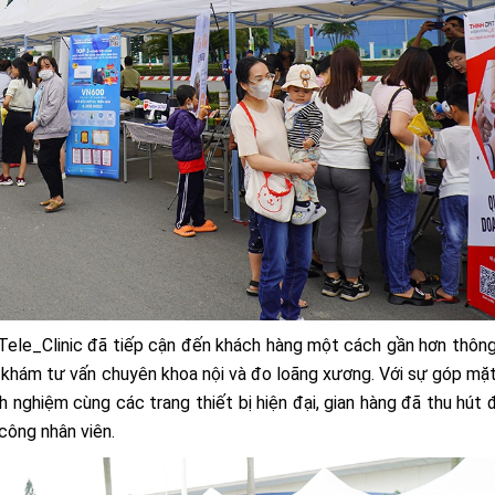
ele_Clinic đã tiếp cận đến khách hàng một cách gần hơn thôn
 khám tư vấn chuyên khoa nội và đo loãng xương. Với sự góp mặ
inh nghiệm cùng các trang thiết bị hiện đại, gian hàng đã thu hút
công nhân viên.