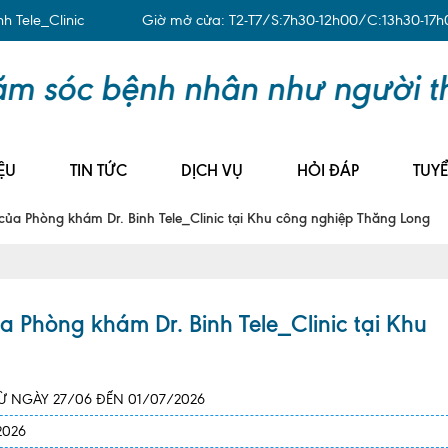
 Tele_Clinic
Giờ mở cửa: T2-T7/S:7h30-12h00/C:13h30-17h
ỆU
TIN TỨC
DỊCH VỤ
HỎI ĐÁP
TUY
của Phòng khám Dr. Binh Tele_Clinic tại Khu công nghiệp Thăng Long
a Phòng khám Dr. Binh Tele_Clinic tại Khu
 NGÀY 27/06 ĐẾN 01/07/2026
2026