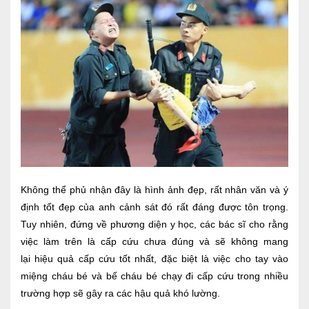
Ngoại
Sản - Phụ Khoa
Nhi
Da Liễu
Mắt
Răng Hàm Mặt
Tai Mũi Họng
Không thể phủ nhận đây là hình ảnh đẹp, rất nhân văn và ý
định tốt đẹp của anh cảnh sát đó rất đáng được tôn trọng.
Vật lý trị liệu hồi phục chức năng
Tuy nhiên, đứng về phương diện y học, các bác sĩ cho rằng
Xét nghiệm
việc làm trên là cấp cứu chưa đúng và sẽ không mang
lại hiệu quả cấp cứu tốt nhất, đặc biệt là việc cho tay vào
Xét nghiệm sàng lọc NIPT
miệng cháu bé và bế cháu bé chạy đi cấp cứu trong nhiều
trường hợp sẽ gây ra các hậu quả khó lường.
Chẩn đoán hình ảnh