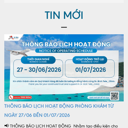
TIN MỚI
THÔNG BÁO LỊCH HOẠT ĐỘNG PHÒNG KHÁM TỪ
NGÀY 27/06 ĐẾN 01/07/2026
📢 THÔNG BÁO LỊCH HOẠT ĐỘNG Nhằm tạo điều kiện cho