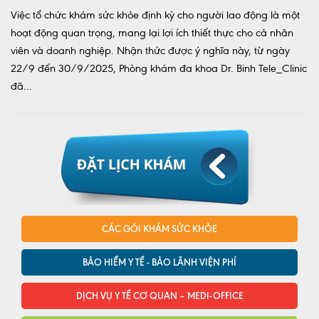
Việc tổ chức khám sức khỏe định kỳ cho người lao động là một
hoạt động quan trọng, mang lại lợi ích thiết thực cho cả nhân
viên và doanh nghiệp. Nhận thức được ý nghĩa này, từ ngày
22/9 đến 30/9/2025, Phòng khám đa khoa Dr. Binh Tele_Clinic
đã...
CÁC GÓI KHÁM SỨC KHỎE
BẢO HIỂM Y TẾ - BẢO LÃNH VIỆN PHÍ
DỊCH VỤ Y TẾ CƠ QUAN – MEDI-OFFICE