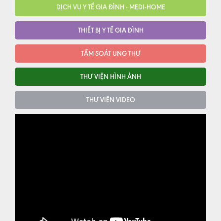
DỊCH VỤ Y TẾ GIA ĐÌNH - MEDI-HOME
THIẾT BỊ Y TẾ GIA ĐÌNH
TẦM SOÁT UNG THƯ
THƯ VIỆN HÌNH ẢNH
THƯ VIỆN VIDEO