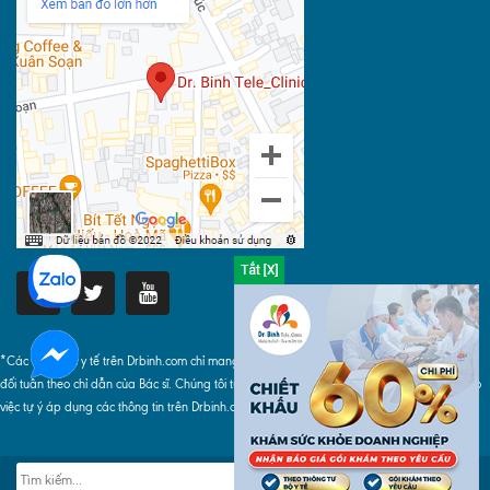
*Các thông tin y tế trên Drbinh.com chỉ mang tính chất tham khảo, khi áp dụng phải tuyệt
đối tuân theo chỉ dẫn của Bác sĩ. Chúng tôi tuyệt đối không chịu bất cứ trách nhiệm nào do
việc tự ý áp dụng các thông tin trên Drbinh.com gây ra.