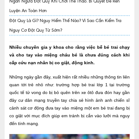
Ngăn Ngừa Đột Quỵ Khi Chơi Thể Thao. Bí Quyết Để Rèn
Luyện An Toàn Hơn
Quy trình khám BHYT
Đột Quỵ Là Gì? Nguy Hiểm Thế Nào? Vì Sao Cần Kiểm Tra
TRANG CHỦ
Hồ sơ năng lực phòng khám
Nguy Cơ Đột Quỵ Từ Sớm?
TIN TỨC
Thông tin y tế
Nhiều chuyên gia y khoa cho rằng việc bế bé trai chạy
và cho tay vào miệng cháu bé là chưa đúng cách khi
Tin Ưu đãi
cấp cứu nạn nhân bị co giật, động kinh.
Tin sự kiện
Những ngày gần đây, xuất hiện rất nhiều những thông tin liên
quan tới trẻ nhỏ như:
trường hợp bé trai lớp 1 tại trường
Báo chí nói về chúng tôi
quốc tế tử vong do bị bỏ quên trên xe ôtô đưa đón hay gần
Tin tức BHYT
đây
cư dân mạng truyền tay chia sẻ hình ảnh anh chiến sĩ
cảnh sát cơ động đưa tay vào miệng một em bé trai đang bị
DỊCH VỤ
co giật với mục đích giúp em tránh bị cắn vào lưỡi mà nguy
Các chuyên khoa tại Phòng khám
đến tính mạng.
Nội