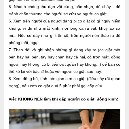
5. Nhanh chóng thu dọn vật cứng, sắc nhọn, dễ cháy... để
tránh chấn thương cho người sơ cứu và người co giật.
6. Xem trên người của người đang bị co giật có gì nguy hiểm
không, ví dụ như mắt kính, nới lỏng cà ra vát, khuy áo sơ
mi... Nếu có dây nhợ gì trên cổ, trên người nên tháo ra đề
phòng thắt, ngạt.
7. Theo dõi và ghi nhận những gì đang xảy ra (co giật một
bên hay hai bên, tay hay chân hay cả hai, có trợn mắt, gồng
người hay không, có bị tiểu ướt quần hay không...) để bạn có
thể kể lại với bác sĩ hoặc với người co giật sau này.
8. Xem đồng hồ, tính thời gian cơn co giật (điều này rất quan
trọng), nếu cơn co giật quá 5 phút phải gọi cấp cứu.
Việc KHÔNG NÊN làm khi gặp người co giật, động kinh: