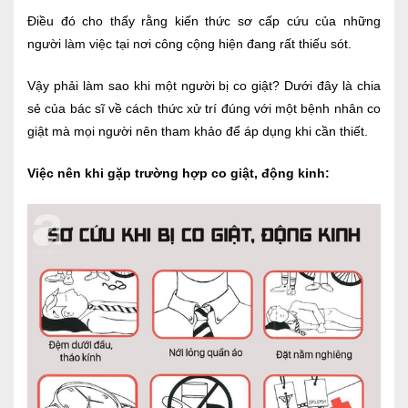
Điều đó cho thấy rằng kiến thức sơ cấp cứu của những
Nội soi tiêu hóa
người làm việc tại nơi công cộng hiện đang rất thiếu sót.
Các gói khám sức khỏe
Vậy phải làm sao khi một người bị co giật? Dưới đây là chia
Gói khám sức khỏe cá nhân định kỳ
sẻ của bác sĩ về cách thức xử trí đúng với một bệnh nhân co
giật mà mọi người nên tham khảo để áp dụng khi cần thiết.
Gói khám tầm soát ung thư sớm
Gói quản lý mạn tính
Việc nên khi gặp trường hợp co giật, động kinh:
Dịch vụ ưu đãi đặc biệt
Bác sĩ online - Tư vấn từ xa
Bác sĩ gia đình chăm sóc y tế 24/7
Nhà thuốc GPP
Dịch vụ Y tế Cơ quan – MEDI-OFFICE
Dịch vụ Y tế gia đình – MEDI-HOME