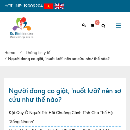
HOTLINE:
19009204
0
GIỚI THIỆU
Home
/
Thông tin y tế
Giới thiệu chung
/
Người đang co giật, 'nuốt lưỡi' nên sơ cứu như thế nào?
Tầm nhìn, sứ mệnh
Vì sao nên chọn Dr.Binh Tele_Clinic
Người đang co giật, 'nuốt lưỡi' nên sơ
Đội ngũ y bác sĩ
cứu như thế nào?
Cơ sở vật chất
Đột Quỵ Ở Người Trẻ: Hồi Chuông Cảnh Tỉnh Cho Thế Hệ
Hợp tác quốc tế
"Sống Nhanh"
Quy trình khám bệnh tại Dr. Binh