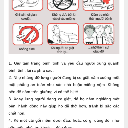
Lấy mẫu xét nghiệm tại nhà
Bảo hiểm Y tế
HỎI ĐÁP
Bảo lãnh viện phí
TUYỂN DỤNG
TRA CỨU HỒ SƠ
1. Giữ tâm trạng bình tĩnh và yêu cầu người xung quanh
bình tĩnh, lùi ra phía sau.
2. Nhẹ nhàng đỡ lưng người đang bị co giật nằm xuống một
mặt phẳng an toàn như sàn nhà hoặc miếng nệm. Không
nên để nằm trên giường vì có thể bị té.
3. Xoay lưng người đang co giật, để họ nằm nghiêng một
bên, hành động này giúp họ dễ thở hơn, tránh bị sặc các
chất nôn.
4. Kê một cái gối mềm dưới đầu, hoặc có gì dùng đó, như
gấp mền nhỏ, áo khoác... đều được.