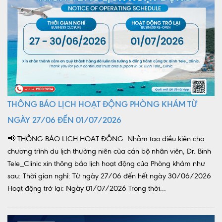
Lấy mẫu xét nghiệm tại nhà
Bảo hiểm Y tế
HỎI ĐÁP
Bảo lãnh viện phí
TUYỂN DỤNG
TRA CỨU HỒ SƠ
THÔNG BÁO LỊCH HOẠT ĐỘNG PHÒNG KHÁM TỪ
NGÀY 27/06 ĐẾN 01/07/2026
📢 THÔNG BÁO LỊCH HOẠT ĐỘNG Nhằm tạo điều kiện cho
chương trình du lịch thường niên của cán bộ nhân viên, Dr. Binh
Tele_Clinic xin thông báo lịch hoạt động của Phòng khám như
sau: Thời gian nghỉ: Từ ngày 27/06 đến hết ngày 30/06/2026
Hoạt động trở lại: Ngày 01/07/2026 Trong thời...