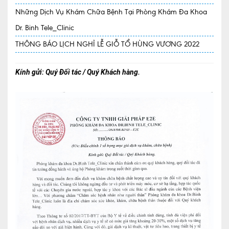
Những Dịch Vụ Khám Chữa Bệnh Tại Phòng Khám Đa Khoa
Quy trình khám BHYT
Dr. Binh Tele_Clinic
TRANG CHỦ
Hồ sơ năng lực phòng khám
THÔNG BÁO LỊCH NGHỈ LỄ GIỖ TỔ HÙNG VƯƠNG 2022
TIN TỨC
Kính gửi: Quý Đối tác / Quý Khách hàng.
Thông tin y tế
Tin Ưu đãi
Tin sự kiện
Báo chí nói về chúng tôi
Tin tức BHYT
DỊCH VỤ
Các chuyên khoa tại Phòng khám
Nội