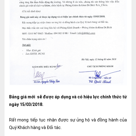
Ngoại
Sản - Phụ Khoa
Nhi
Da Liễu
Mắt
Răng Hàm Mặt
Tai Mũi Họng
Vật lý trị liệu hồi phục chức năng
Bảng giá mới sẽ được áp dụng và có hiệu lực chính thức từ
ngày 15/03/2018.
Xét nghiệm
Xét nghiệm sàng lọc NIPT
Rất mong tiếp tục nhận được sự ủng hộ và đồng hành của
Quý Khách hàng và Đối tác.
Chẩn đoán hình ảnh