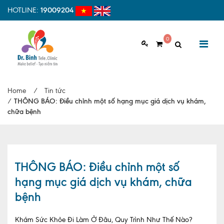
HOTLINE:
19009204
0
GIỚI THIỆU
Home
/
Tin tức
Giới thiệu chung
/
THÔNG BÁO: Điều chỉnh một số hạng mục giá dịch vụ khám,
chữa bệnh
Tầm nhìn, sứ mệnh
Vì sao nên chọn Dr.Binh Tele_Clinic
Đội ngũ y bác sĩ
THÔNG BÁO: Điều chỉnh một số
hạng mục giá dịch vụ khám, chữa
Cơ sở vật chất
bệnh
Hợp tác quốc tế
Khám Sức Khỏe Đi Làm Ở Đâu, Quy Trình Như Thế Nào?
Quy trình khám bệnh tại Dr. Binh