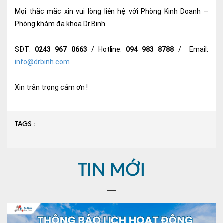
Mọi thắc mắc xin vui lòng liên hệ với Phòng Kinh Doanh –
Nội soi tiêu hóa
Phòng khám đa khoa Dr.Binh
Các gói khám sức khỏe
SĐT:
0243 967 0663
/ Hotline:
094 983 8788
/ Email:
Gói khám sức khỏe cá nhân định kỳ
info@drbinh.com
Gói khám tầm soát ung thư sớm
Xin trân trọng cám ơn !
Gói quản lý mạn tính
Dịch vụ ưu đãi đặc biệt
TAGS :
Bác sĩ online - Tư vấn từ xa
Bác sĩ gia đình chăm sóc y tế 24/7
TIN MỚI
Nhà thuốc GPP
Dịch vụ Y tế Cơ quan – MEDI-OFFICE
Dịch vụ Y tế gia đình – MEDI-HOME