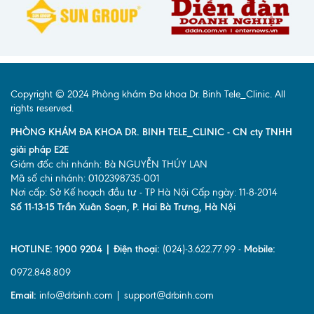
Copyright © 2024 Phòng khám Đa khoa Dr. Binh Tele_Clinic. All
rights reserved.
PHÒNG KHÁM ĐA KHOA DR. BINH TELE_CLINIC - CN cty TNHH
giải pháp E2E
Giám đốc chi nhánh: Bà NGUYỄN THÚY LAN
Mã số chi nhánh: 0102398735-001
Nơi cấp: Sở Kế hoạch đầu tư - TP Hà Nội Cấp ngày: 11-8-2014
Số 11-13-15 Trần Xuân Soạn, P. Hai Bà Trưng, Hà Nội
HOTLINE: 1900 9204 | Điện thoại:
(024)-3.622.77.99 -
Mobile:
0972.848.809
Email:
info@drbinh.com | support@drbinh.com