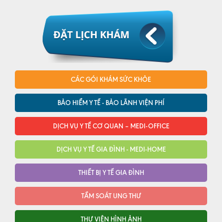
CÁC GÓI KHÁM SỨC KHỎE
BẢO HIỂM Y TẾ - BẢO LÃNH VIỆN PHÍ
DỊCH VỤ Y TẾ CƠ QUAN – MEDI-OFFICE
DỊCH VỤ Y TẾ GIA ĐÌNH - MEDI-HOME
THIẾT BỊ Y TẾ GIA ĐÌNH
TẦM SOÁT UNG THƯ
THƯ VIỆN HÌNH ẢNH