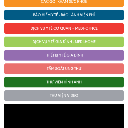
CÁC GÓI KHÁM SỨC KHỎE
Nội soi tiêu hóa
BẢO HIỂM Y TẾ - BẢO LÃNH VIỆN PHÍ
Các gói khám sức khỏe
DỊCH VỤ Y TẾ CƠ QUAN – MEDI-OFFICE
Gói khám sức khỏe cá nhân định kỳ
DỊCH VỤ Y TẾ GIA ĐÌNH - MEDI-HOME
Gói khám tầm soát ung thư sớm
Gói quản lý mạn tính
THIẾT BỊ Y TẾ GIA ĐÌNH
Dịch vụ ưu đãi đặc biệt
TẦM SOÁT UNG THƯ
Bác sĩ online - Tư vấn từ xa
THƯ VIỆN HÌNH ẢNH
Bác sĩ gia đình chăm sóc y tế 24/7
THƯ VIỆN VIDEO
Nhà thuốc GPP
Dịch vụ Y tế Cơ quan – MEDI-OFFICE
Dịch vụ Y tế gia đình – MEDI-HOME