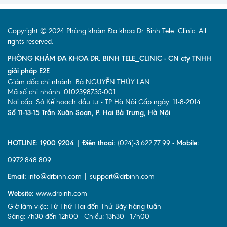
Copyright © 2024 Phòng khám Đa khoa Dr. Binh Tele_Clinic. All
rights reserved.
PHÒNG KHÁM ĐA KHOA DR. BINH TELE_CLINIC - CN cty TNHH
giải pháp E2E
Giám đốc chi nhánh: Bà NGUYỄN THÚY LAN
Mã số chi nhánh: 0102398735-001
Nơi cấp: Sở Kế hoạch đầu tư - TP Hà Nội Cấp ngày: 11-8-2014
Số 11-13-15 Trần Xuân Soạn, P. Hai Bà Trưng, Hà Nội
HOTLINE: 1900 9204 | Điện thoại:
(024)-3.622.77.99 -
Mobile:
0972.848.809
Email:
info@drbinh.com | support@drbinh.com
Website:
www.drbinh.com
Giờ làm việc: Từ Thứ Hai đến Thứ Bảy hàng tuần
Sáng: 7h30 đến 12h00 - Chiều: 13h30 - 17h00