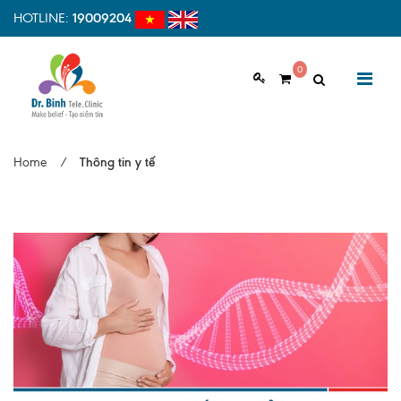
HOTLINE:
19009204
0
GIỚI THIỆU
Home
/
Thông tin y tế
Giới thiệu chung
Tầm nhìn, sứ mệnh
Vì sao nên chọn Dr.Binh Tele_Clinic
Đội ngũ y bác sĩ
Cơ sở vật chất
Hợp tác quốc tế
Quy trình khám bệnh tại Dr. Binh