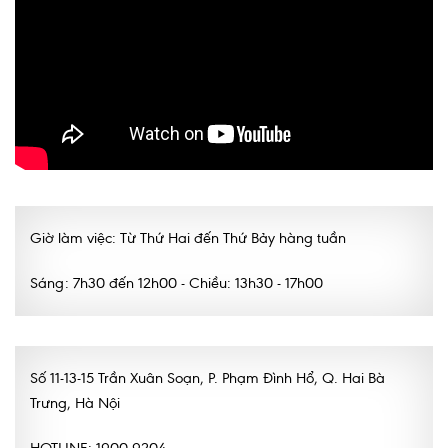
Lấy mẫu xét nghiệm tại nhà
Bảo hiểm Y tế
HỎI ĐÁP
Bảo lãnh viện phí
TUYỂN DỤNG
TRA CỨU HỒ SƠ
Giờ làm việc: Từ Thứ Hai đến Thứ Bảy hàng tuần
Sáng: 7h30 đến 12h00 - Chiều: 13h30 - 17h00
Số 11-13-15 Trần Xuân Soạn, P. Phạm Đình Hổ, Q. Hai Bà
Trưng, Hà Nội
HOTLINE: 1900 9204