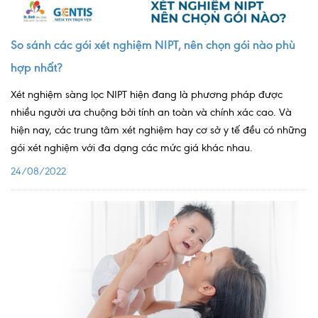
Quy trình khám BHYT
So sánh các gói xét nghiệm NIPT, nên chọn gói nào phù
TRANG CHỦ
Hồ sơ năng lực phòng khám
hợp nhất?
TIN TỨC
Xét nghiệm sàng lọc NIPT hiện đang là phương pháp được
Thông tin y tế
nhiều người ưa chuộng bởi tính an toàn và chính xác cao. Và
hiện nay, các trung tâm xét nghiệm hay cơ sở y tế đều có những
Tin Ưu đãi
gói xét nghiệm với đa dạng các mức giá khác nhau.
Tin sự kiện
24/08/2022
Báo chí nói về chúng tôi
Tin tức BHYT
DỊCH VỤ
Các chuyên khoa tại Phòng khám
Nội