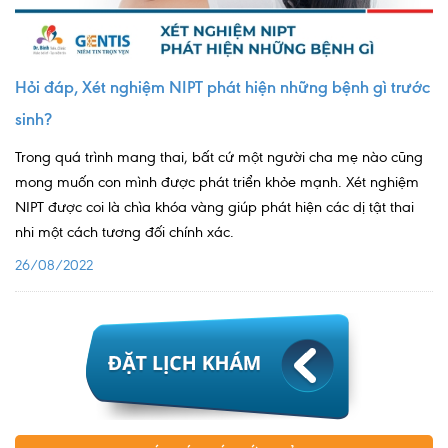
Ngoại
Sản - Phụ Khoa
Hỏi đáp, Xét nghiệm NIPT phát hiện những bệnh gì trước
Nhi
sinh?
Da Liễu
Trong quá trình mang thai, bất cứ một người cha mẹ nào cũng
mong muốn con mình được phát triển khỏe mạnh. Xét nghiệm
Mắt
NIPT được coi là chìa khóa vàng giúp phát hiện các dị tật thai
Răng Hàm Mặt
nhi một cách tương đối chính xác.
26/08/2022
Tai Mũi Họng
Vật lý trị liệu hồi phục chức năng
Xét nghiệm
Xét nghiệm sàng lọc NIPT
Chẩn đoán hình ảnh