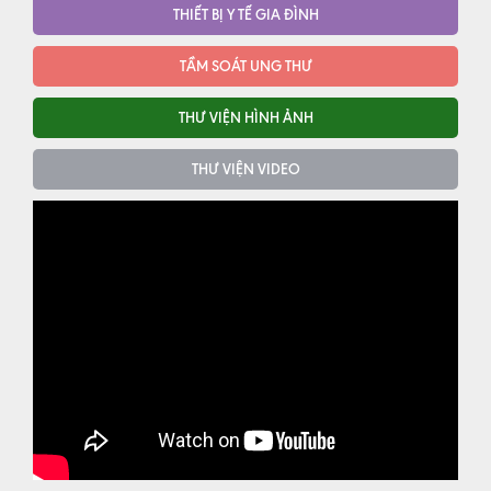
THIẾT BỊ Y TẾ GIA ĐÌNH
TẦM SOÁT UNG THƯ
THƯ VIỆN HÌNH ẢNH
THƯ VIỆN VIDEO