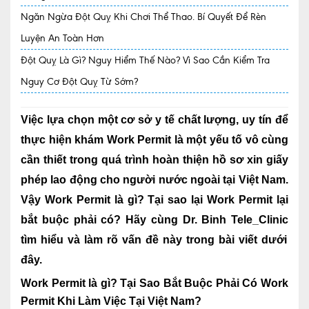
Ngăn Ngừa Đột Quỵ Khi Chơi Thể Thao. Bí Quyết Để Rèn
Quy trình khám BHYT
Luyện An Toàn Hơn
TRANG CHỦ
Hồ sơ năng lực phòng khám
Đột Quỵ Là Gì? Nguy Hiểm Thế Nào? Vì Sao Cần Kiểm Tra
Nguy Cơ Đột Quỵ Từ Sớm?
TIN TỨC
Thông tin y tế
Việc lựa chọn một cơ sở y tế chất lượng, uy tín để
Tin Ưu đãi
thực hiện khám Work Permit là một yếu tố vô cùng
cần thiết trong quá trình hoàn thiện hồ sơ xin giấy
Tin sự kiện
phép lao động cho người nước ngoài tại Việt Nam.
Báo chí nói về chúng tôi
Vậy Work Permit là gì? Tại sao lại Work Permit lại
Tin tức BHYT
bắt buộc phải có? Hãy cùng
Dr. Binh Tele_Clinic
tìm hiểu và làm rõ vấn đề này trong bài viết dưới
DỊCH VỤ
đây.
Các chuyên khoa tại Phòng khám
Work Permit là gì? Tại Sao Bắt Buộc Phải Có Work
Nội
Permit Khi Làm Việc Tại Việt Nam?