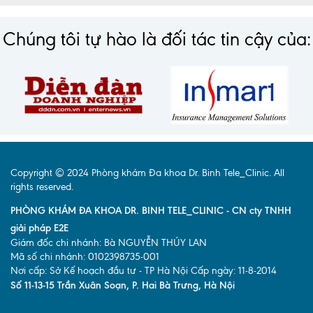
Chúng tôi tự hào là đối tác tin cậy của:
Copyright © 2024 Phòng khám Đa khoa Dr. Binh Tele_Clinic. All
rights reserved.
PHÒNG KHÁM ĐA KHOA DR. BINH TELE_CLINIC - CN cty TNHH
giải pháp E2E
Giám đốc chi nhánh: Bà NGUYỄN THÚY LAN
Mã số chi nhánh: 0102398735-001
Nơi cấp: Sở Kế hoạch đầu tư - TP Hà Nội Cấp ngày: 11-8-2014
Số 11-13-15 Trần Xuân Soạn, P. Hai Bà Trưng, Hà Nội