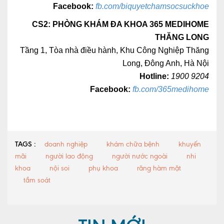
Facebook:
fb.com/biquyetchamsocsuckhoe
CS2: PHÒNG KHÁM ĐA KHOA 365 MEDIHOME
THĂNG LONG
Tầng 1, Tòa nhà điều hành, Khu Công Nghiệp Thăng
Long, Đông Anh, Hà Nội
Hotline:
1900 9204
Facebook:
fb.com/365medihome
TAGS :
doanh nghiệp
khám chữa bệnh
khuyến
mãi
người lao động
người nước ngoài
nhi
khoa
nội soi
phụ khoa
răng hàm mặt
tầm soát