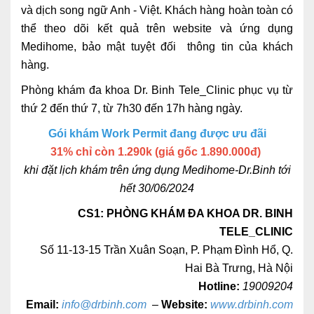
và dịch song ngữ Anh - Việt. Khách hàng hoàn toàn có
thể theo dõi kết quả trên website và ứng dụng
Medihome, bảo mật tuyệt đối thông tin của khách
hàng.
Phòng khám đa khoa Dr. Binh Tele_Clinic phục vụ từ
thứ 2 đến thứ 7, từ 7h30 đến 17h hàng ngày.
Gói khám Work Permit đang được ưu đãi
31% chỉ còn 1.290k (giá gốc 1.890.000đ)
khi đặt lịch khám trên ứng dụng Medihome-Dr.Binh tới
hết 30/06/2024
CS1: PHÒNG KHÁM ĐA KHOA DR. BINH
TELE_CLINIC
Số 11-13-15 Trần Xuân Soạn, P. Phạm Đình Hổ, Q.
Hai Bà Trưng, Hà Nội
Hotline:
19009204
Email:
info@drbinh.com
–
Website:
www.drbinh.com