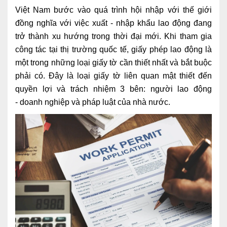
Việt Nam bước vào quá trình hội nhập với thế giới
Ngoại
đồng nghĩa với việc xuất - nhập khẩu lao động đang
Sản - Phụ Khoa
trở thành xu hướng trong thời đại mới. Khi tham gia
công tác tại thị trường quốc tế, giấy phép lao động là
Nhi
một trong những loại giấy tờ cần thiết nhất và bắt buộc
Da Liễu
phải có. Đây là loại giấy tờ liên quan mật thiết đến
quyền lợi và trách nhiệm 3 bên: người lao động
Mắt
- doanh nghiệp và pháp luật của nhà nước.
Răng Hàm Mặt
Tai Mũi Họng
Vật lý trị liệu hồi phục chức năng
Xét nghiệm
Xét nghiệm sàng lọc NIPT
Chẩn đoán hình ảnh