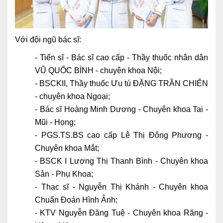
Với đội ngũ bác sĩ:
- Tiến sĩ - Bác sĩ cao cấp - Thầy thuốc nhân dân
VŨ QUỐC BÌNH - chuyên khoa Nội;
- BSCKII, Thầy thuốc Ưu tú ĐẶNG TRẦN CHIẾN
- chuyên khoa Ngoại;
- Bác sĩ Hoàng Minh Dương - Chuyên khoa Tai -
Mũi - Họng;
- PGS.TS.BS cao cấp Lê Thị Đông Phương -
Chuyên khoa Mắt;
- BSCK I Lương Thị Thanh Bình - Chuyên khoa
Sản - Phụ Khoa;
- Thạc sĩ - Nguyễn Thị Khánh - Chuyên khoa
Chuẩn Đoán Hình Ảnh;
- KTV Nguyễn Đăng Tuệ - Chuyên khoa Răng -