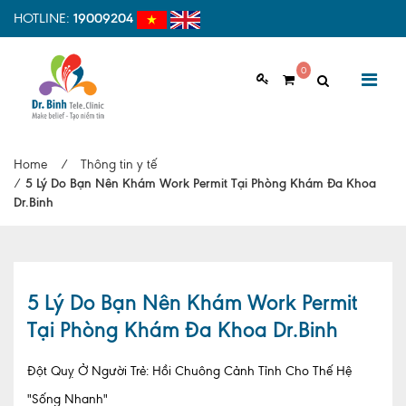
HOTLINE:
19009204
0
GIỚI THIỆU
Home
/
Thông tin y tế
Giới thiệu chung
/
5 Lý Do Bạn Nên Khám Work Permit Tại Phòng Khám Đa Khoa
Dr.Binh
Tầm nhìn, sứ mệnh
Vì sao nên chọn Dr.Binh Tele_Clinic
Đội ngũ y bác sĩ
5 Lý Do Bạn Nên Khám Work Permit
Tại Phòng Khám Đa Khoa Dr.Binh
Cơ sở vật chất
Hợp tác quốc tế
Đột Quỵ Ở Người Trẻ: Hồi Chuông Cảnh Tỉnh Cho Thế Hệ
"Sống Nhanh"
Quy trình khám bệnh tại Dr. Binh