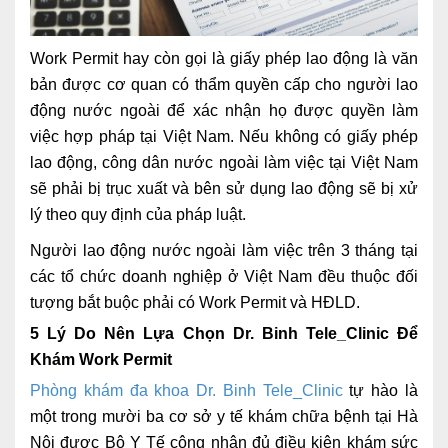
Nội soi tiêu hóa
Work Permit hay còn gọi là giấy phép lao động là văn
Các gói khám sức khỏe
bản được cơ quan có thẩm quyền cấp cho người lao
Gói khám sức khỏe cá nhân định kỳ
động nước ngoài để xác nhận họ được quyền làm
việc hợp pháp tại Việt Nam. Nếu không có giấy phép
Gói khám tầm soát ung thư sớm
lao động, công dân nước ngoài làm việc tại Việt Nam
Gói quản lý mạn tính
sẽ phải bị trục xuất và bên sử dụng lao động sẽ bị xử
lý theo quy định của pháp luật.
Dịch vụ ưu đãi đặc biệt
Người lao động nước ngoài làm việc trên 3 tháng tại
Bác sĩ online - Tư vấn từ xa
các tổ chức doanh nghiệp ở Việt Nam đều thuộc đối
tượng bắt buộc phải có Work Permit và HĐLD.
Bác sĩ gia đình chăm sóc y tế 24/7
5 Lý Do Nên Lựa Chọn Dr. Binh Tele_Clinic Để
Nhà thuốc GPP
Khám Work Permit
Phòng khám đa khoa Dr. Binh Tele_Clinic
tự hào là
Dịch vụ Y tế Cơ quan – MEDI-OFFICE
một trong mười ba cơ sở y tế khám chữa bệnh tại Hà
Dịch vụ Y tế gia đình – MEDI-HOME
Nội được Bộ Y Tế công nhận đủ điều kiện khám sức