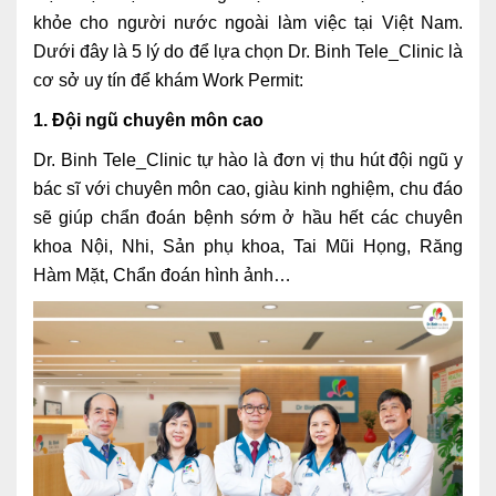
khỏe cho người nước ngoài làm việc tại Việt Nam.
Lấy mẫu xét nghiệm tại nhà
Dưới đây là 5 lý do để lựa chọn Dr. Binh Tele_Clinic là
Bảo hiểm Y tế
cơ sở uy tín để khám Work Permit:
HỎI ĐÁP
Bảo lãnh viện phí
1. Đội ngũ chuyên môn cao
Dr. Binh Tele_Clinic tự hào là đơn vị thu hút đội ngũ y
TUYỂN DỤNG
TRA CỨU HỒ SƠ
bác sĩ với chuyên môn cao, giàu kinh nghiệm, chu đáo
sẽ giúp chẩn đoán bệnh sớm ở hầu hết các chuyên
khoa Nội, Nhi, Sản phụ khoa, Tai Mũi Họng, Răng
Hàm Mặt, Chẩn đoán hình ảnh…