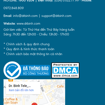
HOTLINE: 1900 9204 | Điện thoại:
(024)-3.622.77.99 -
Mobile:
0972.848.809
Email:
info@drbinh.com | support@drbinh.com
Website:
www.drbinh.com
Giờ làm việc: Từ Thứ Hai đến Thứ Bảy hàng tuần
Sáng: 7h30 đến 12h00 - Chiều: 13h30 - 17h00
* Chính sách & quy định chung
* Quy định & hình thức thanh toán
* Chính sách bảo mật thông tin cá nhân