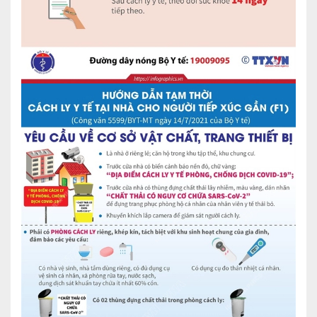
Nội soi tiêu hóa
Các gói khám sức khỏe
Gói khám sức khỏe cá nhân định kỳ
Gói khám tầm soát ung thư sớm
Gói quản lý mạn tính
Dịch vụ ưu đãi đặc biệt
Bác sĩ online - Tư vấn từ xa
Bác sĩ gia đình chăm sóc y tế 24/7
Nhà thuốc GPP
Dịch vụ Y tế Cơ quan – MEDI-OFFICE
Dịch vụ Y tế gia đình – MEDI-HOME