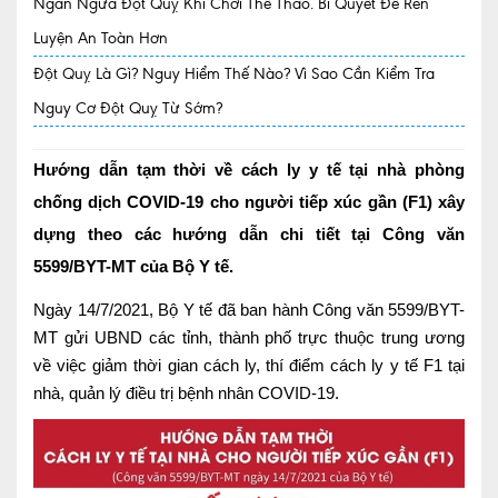
Ngăn Ngừa Đột Quỵ Khi Chơi Thể Thao. Bí Quyết Để Rèn
Luyện An Toàn Hơn
Quy trình khám BHYT
Đột Quỵ Là Gì? Nguy Hiểm Thế Nào? Vì Sao Cần Kiểm Tra
TRANG CHỦ
Hồ sơ năng lực phòng khám
Nguy Cơ Đột Quỵ Từ Sớm?
TIN TỨC
Thông tin y tế
Hướng dẫn tạm thời về cách ly y tế tại nhà phòng
chống dịch COVID-19 cho người tiếp xúc gần (F1) xây
Tin Ưu đãi
dựng theo các hướng dẫn chi tiết tại Công văn
Tin sự kiện
5599/BYT-MT của Bộ Y tế.
Báo chí nói về chúng tôi
Ngày 14/7/2021, Bộ Y tế đã ban hành Công văn 5599/BYT-
MT gửi UBND các tỉnh, thành phố trực thuộc trung ương
Tin tức BHYT
về việc giảm thời gian cách ly, thí điểm cách ly y tế F1 tại
nhà, quản lý điều trị bệnh nhân COVID-19.
DỊCH VỤ
Các chuyên khoa tại Phòng khám
Nội