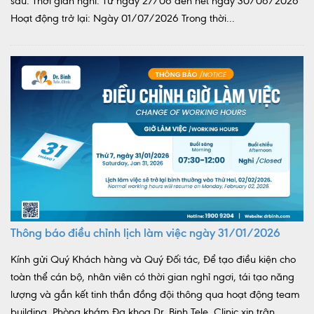
sau: Thời gian nghỉ: Từ ngày 27/06 đến hết ngày 30/06/2026
Hoạt động trở lại: Ngày 01/07/2026 Trong thời...
Thông báo điều chỉnh lịch làm việc ngày 31/01/2026
Kính gửi Quý Khách hàng và Quý Đối tác, Để tạo điều kiện cho
toàn thể cán bộ, nhân viên có thời gian nghỉ ngơi, tái tạo năng
lượng và gắn kết tinh thần đồng đội thông qua hoạt động team
building, Phòng khám Đa khoa Dr. Binh Tele_Clinic xin trân...