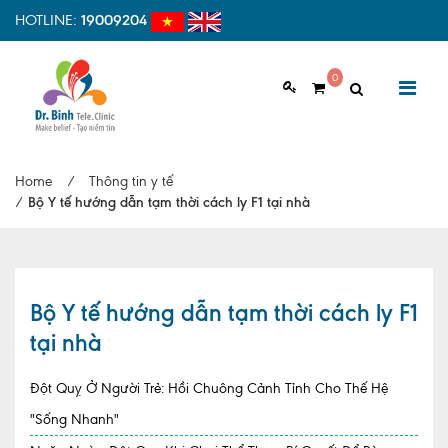
HOTLINE:
19009204
0
GIỚI THIỆU
Home
/
Thông tin y tế
Giới thiệu chung
/
Bộ Y tế hướng dẫn tạm thời cách ly F1 tại nhà
Tầm nhìn, sứ mệnh
Vì sao nên chọn Dr.Binh Tele_Clinic
Bộ Y tế hướng dẫn tạm thời cách ly F1
Đội ngũ y bác sĩ
tại nhà
Cơ sở vật chất
Đột Quỵ Ở Người Trẻ: Hồi Chuông Cảnh Tỉnh Cho Thế Hệ
Hợp tác quốc tế
"Sống Nhanh"
Quy trình khám bệnh tại Dr. Binh