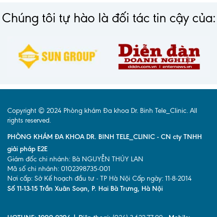
Chúng tôi tự hào là đối tác tin cậy của:
Copyright © 2024 Phòng khám Đa khoa Dr. Binh Tele_Clinic. All
rights reserved.
PHÒNG KHÁM ĐA KHOA DR. BINH TELE_CLINIC - CN cty TNHH
giải pháp E2E
Giám đốc chi nhánh: Bà NGUYỄN THÚY LAN
Mã số chi nhánh: 0102398735-001
Nơi cấp: Sở Kế hoạch đầu tư - TP Hà Nội Cấp ngày: 11-8-2014
Số 11-13-15 Trần Xuân Soạn, P. Hai Bà Trưng, Hà Nội