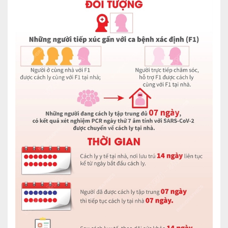
Ngoại
Sản - Phụ Khoa
Nhi
Da Liễu
Mắt
Răng Hàm Mặt
Tai Mũi Họng
Vật lý trị liệu hồi phục chức năng
Xét nghiệm
Xét nghiệm sàng lọc NIPT
Chẩn đoán hình ảnh