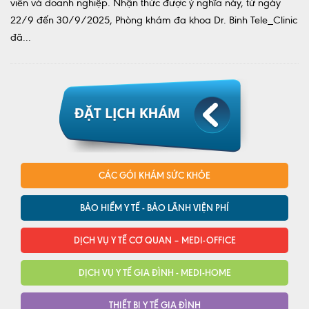
viên và doanh nghiệp. Nhận thức được ý nghĩa này, từ ngày
22/9 đến 30/9/2025, Phòng khám đa khoa Dr. Binh Tele_Clinic
đã...
CÁC GÓI KHÁM SỨC KHỎE
BẢO HIỂM Y TẾ - BẢO LÃNH VIỆN PHÍ
DỊCH VỤ Y TẾ CƠ QUAN – MEDI-OFFICE
DỊCH VỤ Y TẾ GIA ĐÌNH - MEDI-HOME
THIẾT BỊ Y TẾ GIA ĐÌNH