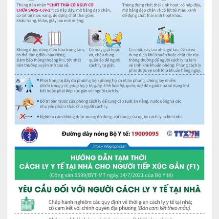
Lấy mẫu xét nghiệm tại nhà
Bảo hiểm Y tế
HỎI ĐÁP
Bảo lãnh viện phí
TUYỂN DỤNG
TRA CỨU HỒ SƠ