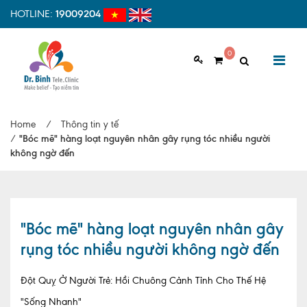
HOTLINE:
19009204
0
GIỚI THIỆU
Home
/
Thông tin y tế
Giới thiệu chung
/
"Bóc mẽ" hàng loạt nguyên nhân gây rụng tóc nhiều người
không ngờ đến
Tầm nhìn, sứ mệnh
Vì sao nên chọn Dr.Binh Tele_Clinic
Đội ngũ y bác sĩ
"Bóc mẽ" hàng loạt nguyên nhân gây
rụng tóc nhiều người không ngờ đến
Cơ sở vật chất
Hợp tác quốc tế
Đột Quỵ Ở Người Trẻ: Hồi Chuông Cảnh Tỉnh Cho Thế Hệ
"Sống Nhanh"
Quy trình khám bệnh tại Dr. Binh