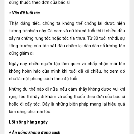
dùng thuốc theo đơn của bác sĩ.
Nội soi tiêu hóa
+ Vấn đề tuổi tác
Các gói khám sức khỏe
Thật đáng tiếc, chúng ta không thể chống lại được hiện
tượng tự nhiên này. Cả nam và nữ khi có tuổi thì ít nhiều đều
Gói khám sức khỏe cá nhân định kỳ
xảy ra chững rụng tóc hoặc tóc tỉa thưa. Từ 30 tuổi trở đi, sự
Gói khám tầm soát ung thư sớm
tăng trưởng của tóc bắt đầu chậm lại dần dần số lượng tóc
cũng giảm đi.
Gói quản lý mạn tính
Ngày nay, nhiều người tập làm quen và chấp nhận mái tóc
Dịch vụ ưu đãi đặc biệt
không hoàn hảo của mình khi tuổi đã xế chiều, họ xem đó
như là một phong cách theo độ tuổi.
Bác sĩ online - Tư vấn từ xa
Những dù thế nào đi nữa, nếu cảm thấy không được vui khi
Bác sĩ gia đình chăm sóc y tế 24/7
rụng tóc thì hãy đi khám và uống thuốc theo đơn của bác sĩ
hoặc đi cấy tóc. Đây là những biện pháp mang lại hiệu quả
Nhà thuốc GPP
lâm sàng cho mái tóc.
Dịch vụ Y tế Cơ quan – MEDI-OFFICE
Lối sống hàng ngày
Dịch vụ Y tế gia đình – MEDI-HOME
+ Ăn uống không đúng cách