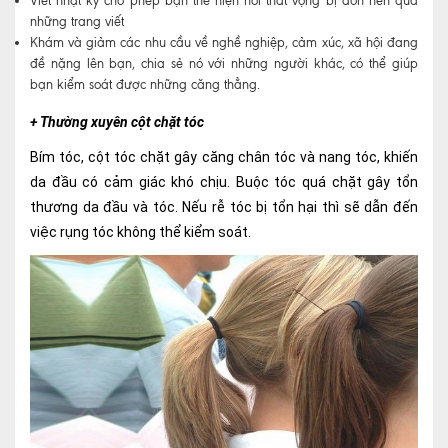
Viết nhật ký cho phép bạn thể hiện nỗi thất vọng bị dồn nén qua
những trang viết
Khám và giảm các nhu cầu về nghề nghiệp, cảm xúc, xã hội đang
đề nặng lên bạn, chia sẻ nó với những người khác, có thể giúp
bạn kiểm soát được những căng thẳng.
+ Thường xuyên cột chặt tóc
Bím tóc, cột tóc chặt gây căng chân tóc và nang tóc, khiến
da đầu có cảm giác khó chịu. Buộc tóc quá chặt gây tổn
thương da đầu và tóc. Nếu rễ tóc bị tổn hại thì sẽ dẫn đến
việc rụng tóc không thể kiểm soát.