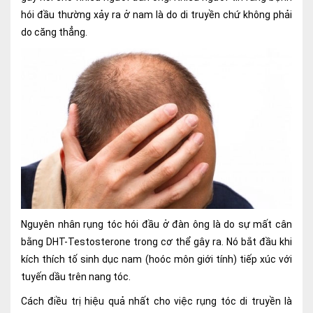
hói đầu thường xảy ra ở nam là do di truyền chứ không phải
Ngoại
do căng thẳng.
Sản - Phụ Khoa
Nhi
Da Liễu
Mắt
Răng Hàm Mặt
Tai Mũi Họng
Vật lý trị liệu hồi phục chức năng
Nguyên nhân rụng tóc hói đầu ở đàn ông là do sự mất cân
bằng DHT-Testosterone trong cơ thể gây ra. Nó bắt đầu khi
Xét nghiệm
kích thích tố sinh dục nam (hoóc môn giới tính) tiếp xúc với
Xét nghiệm sàng lọc NIPT
tuyến dầu trên nang tóc.
Chẩn đoán hình ảnh
Cách điều trị hiệu quả nhất cho việc rụng tóc di truyền là