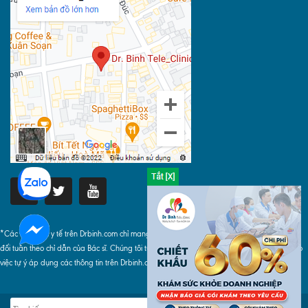
*Các thông tin y tế trên Drbinh.com chỉ mang tính chất tham khảo, khi áp dụng phải tuyệt
đối tuân theo chỉ dẫn của Bác sĩ. Chúng tôi tuyệt đối không chịu bất cứ trách nhiệm nào do
việc tự ý áp dụng các thông tin trên Drbinh.com gây ra.