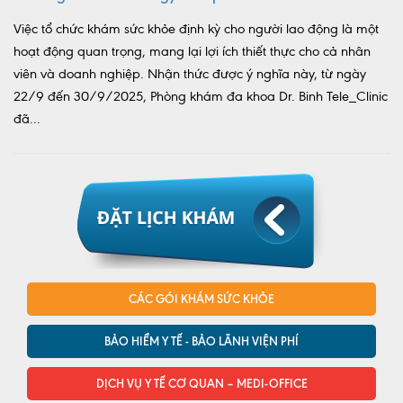
Việc tổ chức khám sức khỏe định kỳ cho người lao động là một
hoạt động quan trọng, mang lại lợi ích thiết thực cho cả nhân
viên và doanh nghiệp. Nhận thức được ý nghĩa này, từ ngày
22/9 đến 30/9/2025, Phòng khám đa khoa Dr. Binh Tele_Clinic
đã...
CÁC GÓI KHÁM SỨC KHỎE
BẢO HIỂM Y TẾ - BẢO LÃNH VIỆN PHÍ
DỊCH VỤ Y TẾ CƠ QUAN – MEDI-OFFICE