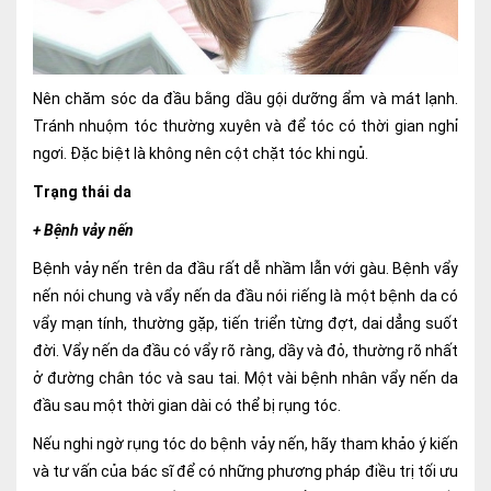
Nên chăm sóc da đầu bằng dầu gội dưỡng ẩm và mát lạnh.
Tránh nhuộm tóc thường xuyên và để tóc có thời gian nghỉ
ngơi. Đặc biệt là không nên cột chặt tóc khi ngủ.
Trạng thái da
+ Bệnh vảy nến
Bệnh vảy nến trên da đầu rất dễ nhầm lẫn với gàu. Bệnh vẩy
nến nói chung và vẩy nến da đầu nói riếng là một bệnh da có
vẩy mạn tính, thường gặp, tiến triển từng đợt, dai dẳng suốt
đời. Vẩy nến da đầu có vẩy rõ ràng, dầy và đỏ, thường rõ nhất
ở đường chân tóc và sau tai. Một vài bệnh nhân vẩy nến da
đầu sau một thời gian dài có thể bị rụng tóc.
Nếu nghi ngờ rụng tóc do bệnh vảy nến, hãy tham khảo ý kiến
và tư vấn của bác sĩ để có những phương pháp điều trị tối ưu