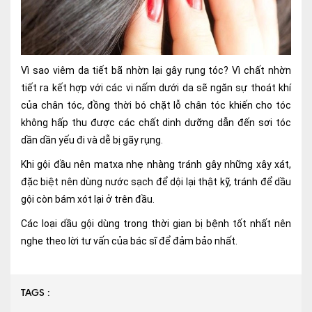
Vì sao viêm da tiết bã nhờn lại gây rụng tóc? Vì chất nhờn
tiết ra kết hợp với các vi nấm dưới da sẽ ngăn sự thoát khí
của chân tóc, đồng thời bó chặt lỗ chân tóc khiến cho tóc
không hấp thu được các chất dinh dưỡng dẫn đến sơi tóc
dần dần yếu đi và dễ bị gãy rụng.
Khi gội đầu nên matxa nhẹ nhàng tránh gây những xây xát,
đặc biệt nên dùng nước sạch để dội lại thật kỹ, tránh để dầu
gội còn bám xót lại ở trên đầu.
Các loại dầu gội dùng trong thời gian bị bệnh tốt nhất nên
nghe theo lời tư vấn của bác sĩ để đảm bảo nhất.
TAGS :