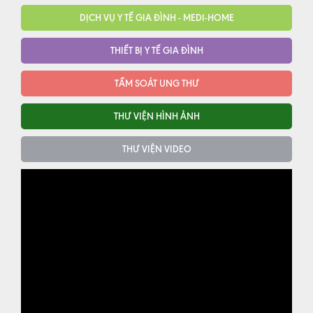
DỊCH VỤ Y TẾ GIA ĐÌNH - MEDI-HOME
THIẾT BỊ Y TẾ GIA ĐÌNH
TẦM SOÁT UNG THƯ
THƯ VIỆN HÌNH ẢNH
THƯ VIỆN VIDEO