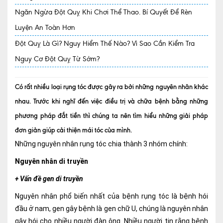
Ngăn Ngừa Đột Quỵ Khi Chơi Thể Thao. Bí Quyết Để Rèn
Quy trình khám BHYT
Luyện An Toàn Hơn
TRANG CHỦ
Hồ sơ năng lực phòng khám
Đột Quỵ Là Gì? Nguy Hiểm Thế Nào? Vì Sao Cần Kiểm Tra
Nguy Cơ Đột Quỵ Từ Sớm?
TIN TỨC
Thông tin y tế
Có rất nhiều loại rụng tóc được gây ra bởi những nguyên nhân khác
Tin Ưu đãi
nhau. Trước khi nghĩ đến việc điều trị và chữa bệnh bằng những
phương pháp đắt tiền thì chúng ta nên tìm hiểu những giải pháp
Tin sự kiện
đơn giản giúp cải thiện mái tóc của mình.
Báo chí nói về chúng tôi
Những nguyên nhân rụng tóc chia thành 3 nhóm chính:
Tin tức BHYT
Nguyên nhân di truyền
DỊCH VỤ
+ Vấn đề gen di truyền
Các chuyên khoa tại Phòng khám
Nguyên nhân phổ biến nhất của bệnh rụng tóc là bệnh hói
đầu ở nam, gen gây bệnh là gen chữ U, chúng là nguyên nhân
Nội
gây hói cho nhiều người đàn ông. Nhiều người tin rằng bệnh