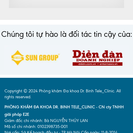
Chúng tôi tự hào là đối tác tin cậy của:
Copyright © 2024 Phòng khám Đa khoa Dr. Binh Tele_Clinic. All
rights reserved.
PHÒNG KHÁM ĐA KHOA DR. BINH TELE_CLINIC - CN cty TNHH
giải pháp E2E
Giám đốc chi nhánh: Bà NGUYỄN THÚY LAN
Mã số chi nhánh: 0102398735-001
Nơi cấp: Sở Kế hoạch đầu tư - TP Hà Nội Cấp ngày: 11-8-2014