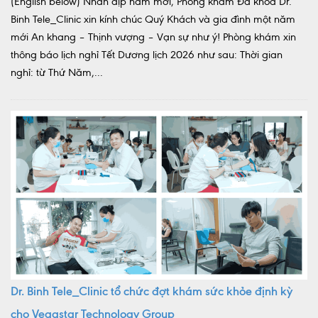
(English below) Nhân dịp năm mới, Phòng khám Đa khoa Dr.
Binh Tele_Clinic xin kính chúc Quý Khách và gia đình một năm
mới An khang – Thịnh vượng – Vạn sự như ý! Phòng khám xin
thông báo lịch nghỉ Tết Dương lịch 2026 như sau: Thời gian
nghỉ: từ Thứ Năm,...
Dr. Binh Tele_Clinic tổ chức đợt khám sức khỏe định kỳ
cho Vegastar Technology Group