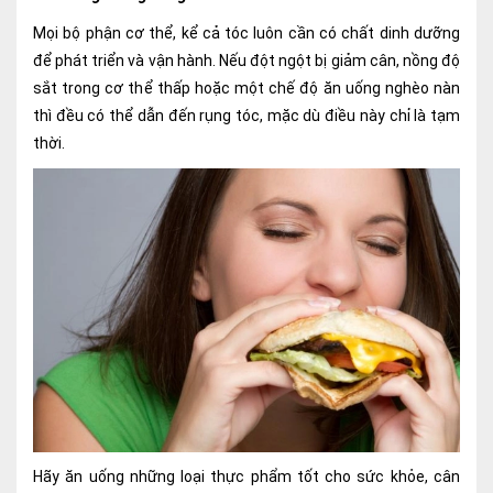
Lấy mẫu xét nghiệm tại nhà
Mọi bộ phận cơ thể, kể cả tóc luôn cần có chất dinh dưỡng
để phát triển và vận hành. Nếu đột ngột bị giảm cân, nồng độ
Bảo hiểm Y tế
sắt trong cơ thể thấp hoặc một chế độ ăn uống nghèo nàn
HỎI ĐÁP
thì đều có thể dẫn đến rụng tóc, mặc dù điều này chỉ là tạm
Bảo lãnh viện phí
thời.
TUYỂN DỤNG
TRA CỨU HỒ SƠ
Hãy ăn uống những loại thực phẩm tốt cho sức khỏe, cân