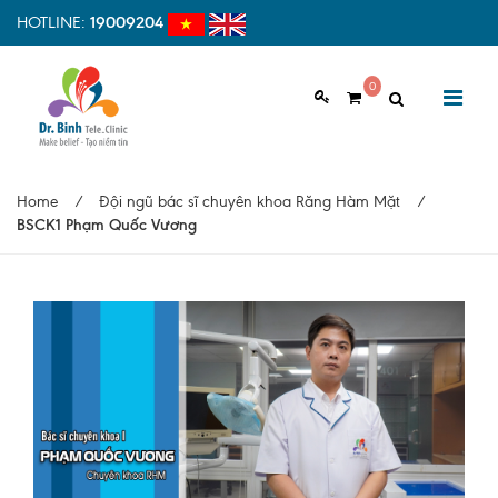
HOTLINE:
19009204
0
GIỚI THIỆU
Home
/
Đội ngũ bác sĩ chuyên khoa Răng Hàm Mặt
/
Giới thiệu chung
BSCK1 Phạm Quốc Vương
Tầm nhìn, sứ mệnh
Vì sao nên chọn Dr.Binh Tele_Clinic
Đội ngũ y bác sĩ
Cơ sở vật chất
Hợp tác quốc tế
Quy trình khám bệnh tại Dr. Binh