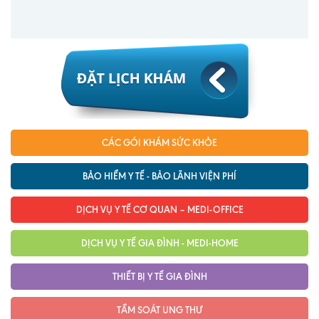
Nội soi tiêu hóa
Các gói khám sức khỏe
Gói khám sức khỏe cá nhân định kỳ
Gói khám tầm soát ung thư sớm
Gói quản lý mạn tính
CÁC GÓI KHÁM SỨC KHỎE
Dịch vụ ưu đãi đặc biệt
BẢO HIỂM Y TẾ - BẢO LÃNH VIỆN PHÍ
Bác sĩ online - Tư vấn từ xa
DỊCH VỤ Y TẾ CƠ QUAN – MEDI-OFFICE
Bác sĩ gia đình chăm sóc y tế 24/7
DỊCH VỤ Y TẾ GIA ĐÌNH - MEDI-HOME
Nhà thuốc GPP
THIẾT BỊ Y TẾ GIA ĐÌNH
Dịch vụ Y tế Cơ quan – MEDI-OFFICE
Dịch vụ Y tế gia đình – MEDI-HOME
TẦM SOÁT UNG THƯ