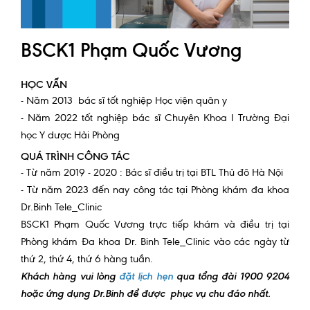
Quy trình khám BHYT
BSCK1 Phạm Quốc Vương
TRANG CHỦ
Hồ sơ năng lực phòng khám
TIN TỨC
HỌC VẤN
- Năm 2013 bác sĩ tốt nghiệp Học viện quân y
Thông tin y tế
- Năm 2022 tốt nghiệp bác sĩ Chuyên Khoa I Trường Đại
Tin Ưu đãi
học Y dược Hải Phòng
QUÁ TRÌNH CÔNG TÁC
Tin sự kiện
- Từ năm 2019 - 2020 : Bác sĩ điều trị tại BTL Thủ đô Hà Nội
- Từ năm 2023 đến nay công tác tại Phòng khám đa khoa
Báo chí nói về chúng tôi
Dr.Binh Tele_Clinic
Tin tức BHYT
BSCK1 Phạm Quốc Vương trực tiếp khám và điều trị tại
Phòng khám Đa khoa Dr. Binh Tele_Clinic vào các ngày từ
DỊCH VỤ
thứ 2, thứ 4, thứ 6 hàng tuần.
Các chuyên khoa tại Phòng khám
Khách hàng vui lòng
đặt lịch hẹn
qua tổng đài 1900 9204
hoặc ứng dụng Dr.Binh để được phục vụ chu đáo nhất.
Nội