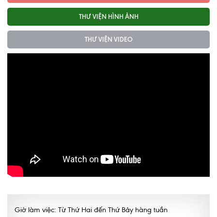
Lấy mẫu xét nghiệm tại nhà
THƯ VIỆN HÌNH ẢNH
Bảo hiểm Y tế
THƯ VIỆN VIDEO
HỎI ĐÁP
Bảo lãnh viện phí
TUYỂN DỤNG
TRA CỨU HỒ SƠ
Giờ làm việc: Từ Thứ Hai đến Thứ Bảy hàng tuần