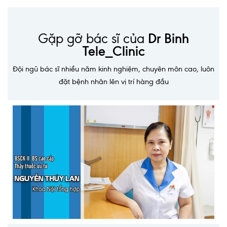
Ngoại
Sản - Phụ Khoa
Gặp gỡ bác sĩ của
Dr Binh
Tele_Clinic
Nhi
Đội ngũ bác sĩ nhiều năm kinh nghiệm, chuyên môn cao, luôn
Da Liễu
đặt bệnh nhân lên vị trí hàng đầu
Mắt
Răng Hàm Mặt
Tai Mũi Họng
Vật lý trị liệu hồi phục chức năng
Xét nghiệm
Xét nghiệm sàng lọc NIPT
Chẩn đoán hình ảnh