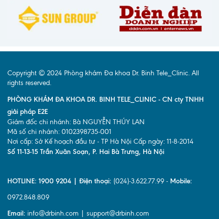
Copyright © 2024 Phòng khám Đa khoa Dr. Binh Tele_Clinic. All
rights reserved.
PHÒNG KHÁM ĐA KHOA DR. BINH TELE_CLINIC - CN cty TNHH
giải pháp E2E
Giám đốc chi nhánh: Bà NGUYỄN THÚY LAN
Mã số chi nhánh: 0102398735-001
Nơi cấp: Sở Kế hoạch đầu tư - TP Hà Nội Cấp ngày: 11-8-2014
Số 11-13-15 Trần Xuân Soạn, P. Hai Bà Trưng, Hà Nội
HOTLINE: 1900 9204 | Điện thoại:
(024)-3.622.77.99 -
Mobile:
0972.848.809
Email:
info@drbinh.com | support@drbinh.com