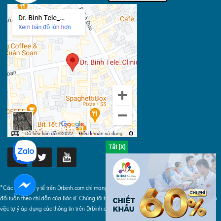
*Các thông tin y tế trên Drbinh.com chỉ mang tính chất tham khảo, khi áp dụng phải tuyệt
đối tuân theo chỉ dẫn của Bác sĩ. Chúng tôi tuyệt đối không chịu bất cứ trách nhiệm nào do
việc tự ý áp dụng các thông tin trên Drbinh.com gây ra.