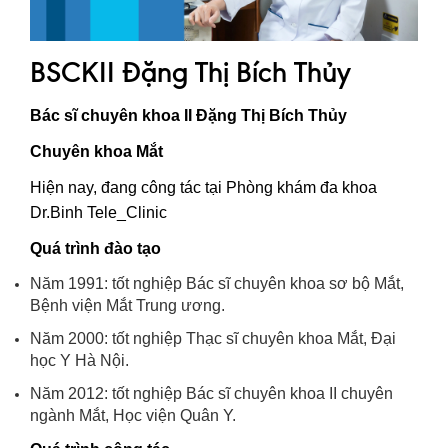
Quy trình khám BHYT
BSCKII Đặng Thị Bích Thủy
TRANG CHỦ
Hồ sơ năng lực phòng khám
Bác sĩ chuyên khoa II Đặng Thị Bích Thủy
TIN TỨC
Thông tin y tế
Chuyên khoa Mắt
Hiện nay, đang công tác tại Phòng khám đa khoa
Tin Ưu đãi
Dr.Binh Tele_Clinic
Tin sự kiện
Quá trình đào tạo
Báo chí nói về chúng tôi
Năm 1991: tốt nghiệp Bác sĩ chuyên khoa sơ bộ Mắt,
Bệnh viện Mắt Trung ương.
Tin tức BHYT
Năm 2000: tốt nghiệp Thạc sĩ chuyên khoa Mắt, Đại
DỊCH VỤ
học Y Hà Nội.
Các chuyên khoa tại Phòng khám
Năm 2012: tốt nghiệp Bác sĩ chuyên khoa II chuyên
ngành Mắt, Học viện Quân Y.
Nội