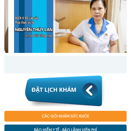
Lấy mẫu xét nghiệm tại nhà
Bảo hiểm Y tế
HỎI ĐÁP
Bảo lãnh viện phí
TUYỂN DỤNG
TRA CỨU HỒ SƠ
CÁC GÓI KHÁM SỨC KHỎE
BẢO HIỂM Y TẾ - BẢO LÃNH VIỆN PHÍ