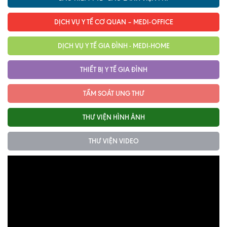
DỊCH VỤ Y TẾ CƠ QUAN – MEDI-OFFICE
DỊCH VỤ Y TẾ GIA ĐÌNH - MEDI-HOME
THIẾT BỊ Y TẾ GIA ĐÌNH
TẦM SOÁT UNG THƯ
THƯ VIỆN HÌNH ẢNH
THƯ VIỆN VIDEO