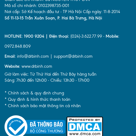
Mã số chi nhánh: 0102398735-001
Nơi cấp: Sở Kế hoạch đầu tư - TP Hà Nội Cấp ngày: 11-8-2014
Số 11-13-15 Trần Xuân Soạn, P. Hai Bà Trưng, Hà Nội
HOTLINE: 1900 9204 | Điện thoại:
(024)-3.622.77.99 -
Mobile:
0972.848.809
Email:
info@drbinh.com | support@drbinh.com
Website:
www.drbinh.com
Giờ làm việc: Từ Thứ Hai đến Thứ Bảy hàng tuần
Sáng: 7h30 đến 12h00 - Chiều: 13h30 - 17h00
* Chính sách & quy định chung
* Quy định & hình thức thanh toán
* Chính sách bảo mật thông tin cá nhân