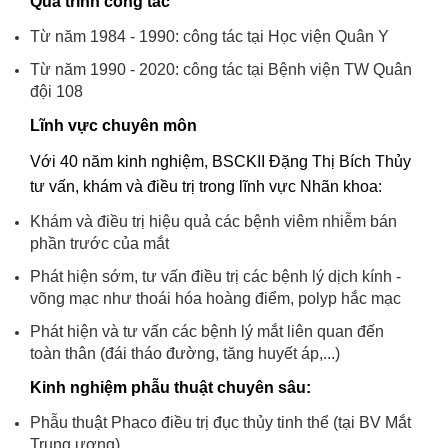
Quá trình công tác
Ngoại
Từ năm 1984 - 1990: công tác tại Học viện Quân Y
Sản - Phụ Khoa
Từ năm 1990 - 2020: công tác tại Bệnh viện TW Quân
đội 108
Nhi
Lĩnh vực chuyên môn
Da Liễu
Với 40 năm kinh nghiệm, BSCKII Đặng Thị Bích Thủy
Mắt
tư vấn, khám và điều trị trong lĩnh vực Nhãn khoa:
Khám và điều trị hiệu quả các bệnh viêm nhiễm bán
Răng Hàm Mặt
phần trước của mắt
Tai Mũi Họng
Phát hiện sớm, tư vấn điều trị các bệnh lý dịch kính -
võng mạc như thoái hóa hoàng điểm, polyp hắc mạc
Vật lý trị liệu hồi phục chức năng
Phát hiện và tư vấn các bệnh lý mắt liên quan đến
Xét nghiệm
toàn thân (đái tháo đường, tăng huyết áp,...)
Kinh nghiệm phẫu thuật chuyên sâu:
Xét nghiệm sàng lọc NIPT
Phẫu thuật Phaco điều trị đục thủy tinh thể (tại BV Mắt
Chẩn đoán hình ảnh
Trung ương)