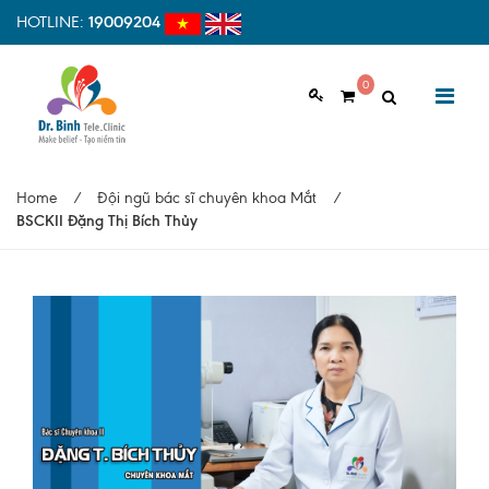
HOTLINE:
19009204
0
GIỚI THIỆU
Home
/
Đội ngũ bác sĩ chuyên khoa Mắt
/
Giới thiệu chung
BSCKII Đặng Thị Bích Thủy
Tầm nhìn, sứ mệnh
Vì sao nên chọn Dr.Binh Tele_Clinic
Đội ngũ y bác sĩ
Cơ sở vật chất
Hợp tác quốc tế
Quy trình khám bệnh tại Dr. Binh