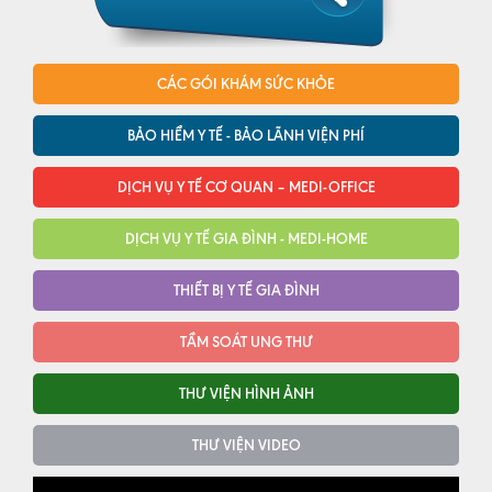
CÁC GÓI KHÁM SỨC KHỎE
BẢO HIỂM Y TẾ - BẢO LÃNH VIỆN PHÍ
DỊCH VỤ Y TẾ CƠ QUAN – MEDI-OFFICE
DỊCH VỤ Y TẾ GIA ĐÌNH - MEDI-HOME
THIẾT BỊ Y TẾ GIA ĐÌNH
TẦM SOÁT UNG THƯ
THƯ VIỆN HÌNH ẢNH
THƯ VIỆN VIDEO