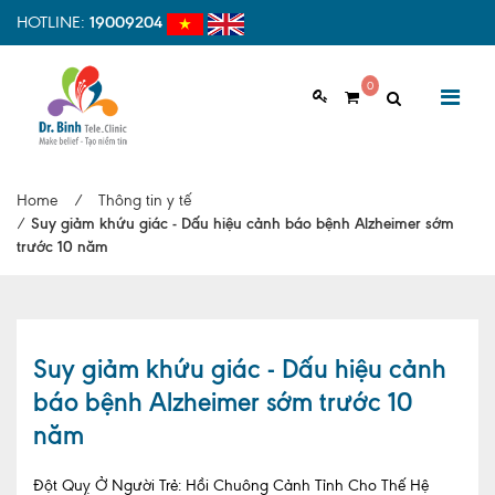
HOTLINE:
19009204
0
GIỚI THIỆU
Home
/
Thông tin y tế
Giới thiệu chung
/
Suy giảm khứu giác - Dấu hiệu cảnh báo bệnh Alzheimer sớm
trước 10 năm
Tầm nhìn, sứ mệnh
Vì sao nên chọn Dr.Binh Tele_Clinic
Đội ngũ y bác sĩ
Suy giảm khứu giác - Dấu hiệu cảnh
báo bệnh Alzheimer sớm trước 10
Cơ sở vật chất
năm
Hợp tác quốc tế
Đột Quỵ Ở Người Trẻ: Hồi Chuông Cảnh Tỉnh Cho Thế Hệ
Quy trình khám bệnh tại Dr. Binh