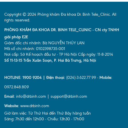
Copyright © 2024 Phòng khám Đa khoa Dr. Binh Tele_Clinic. All
rights reserved.
PHÒNG KHÁM ĐA KHOA DR. BINH TELE_CLINIC - CN cty TNHH
giải pháp E2E
Giám đốc chi nhánh: Bà NGUYỄN THÚY LAN
Mã số chi nhánh: 0102398735-001
Nơi cấp: Sở Kế hoạch đầu tư - TP Hà Nội Cấp ngày: 11-8-2014
Số 11-13-15 Trần Xuân Soạn, P. Hai Bà Trưng, Hà Nội
HOTLINE: 1900 9204 | Điện thoại:
(024)-3.622.77.99 -
Mobile:
0972.848.809
Email:
info@drbinh.com | support@drbinh.com
Website:
www.drbinh.com
Giờ làm việc: Từ Thứ Hai đến Thứ Bảy hàng tuần
Sáng: 7h30 đến 12h00 - Chiều: 13h30 - 17h00