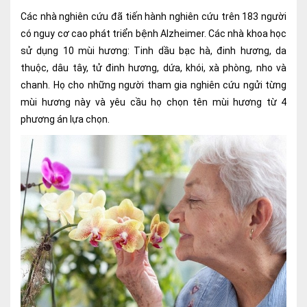
Nội soi tiêu hóa
Các nhà nghiên cứu đã tiến hành nghiên cứu trên 183 người
có nguy cơ cao phát triển bệnh Alzheimer. Các nhà khoa học
Các gói khám sức khỏe
sử dụng 10 mùi hương: Tinh dầu bạc hà, đinh hương, da
thuộc, dâu tây, tử đinh hương, dứa, khói, xà phòng, nho và
Gói khám sức khỏe cá nhân định kỳ
chanh. Họ cho những người tham gia nghiên cứu ngửi từng
Gói khám tầm soát ung thư sớm
mùi hương này và yêu cầu họ chọn tên mùi hương từ 4
phương án lựa chọn.
Gói quản lý mạn tính
Dịch vụ ưu đãi đặc biệt
Bác sĩ online - Tư vấn từ xa
Bác sĩ gia đình chăm sóc y tế 24/7
Nhà thuốc GPP
Dịch vụ Y tế Cơ quan – MEDI-OFFICE
Dịch vụ Y tế gia đình – MEDI-HOME