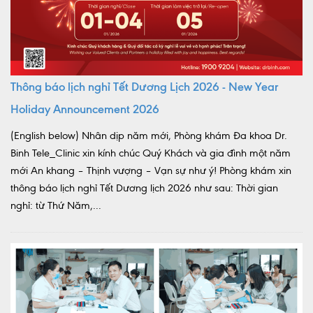
Thông báo lịch nghỉ Tết Dương Lịch 2026 - New Year
Holiday Announcement 2026
(English below) Nhân dịp năm mới, Phòng khám Đa khoa Dr.
Binh Tele_Clinic xin kính chúc Quý Khách và gia đình một năm
mới An khang – Thịnh vượng – Vạn sự như ý! Phòng khám xin
thông báo lịch nghỉ Tết Dương lịch 2026 như sau: Thời gian
nghỉ: từ Thứ Năm,...