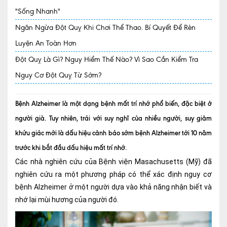
"Sống Nhanh"
Quy trình khám BHYT
Ngăn Ngừa Đột Quỵ Khi Chơi Thể Thao. Bí Quyết Để Rèn
TRANG CHỦ
Hồ sơ năng lực phòng khám
Luyện An Toàn Hơn
Đột Quỵ Là Gì? Nguy Hiểm Thế Nào? Vì Sao Cần Kiểm Tra
TIN TỨC
Nguy Cơ Đột Quỵ Từ Sớm?
Thông tin y tế
Tin Ưu đãi
Bệnh Alzheimer là một dạng bệnh mất trí nhớ phổ biến, đặc biệt ở
người già. Tuy nhiên, trái với suy nghĩ của nhiều người, suy giảm
Tin sự kiện
khứu giác mới là dấu hiệu cảnh báo sớm bệnh Alzheimer tới 10 năm
Báo chí nói về chúng tôi
trước khi bắt đầu dấu hiệu mất trí nhớ.
Tin tức BHYT
Các nhà nghiên cứu của Bệnh viện Masachusetts (Mỹ) đã
nghiên cứu ra một phương pháp có thể xác định nguy cơ
DỊCH VỤ
bệnh Alzheimer ở một người dựa vào khả năng nhận biết và
Các chuyên khoa tại Phòng khám
nhớ lại mùi hương của người đó.
Nội