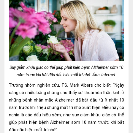
Ngoại
Sản - Phụ Khoa
Nhi
Da Liễu
Mắt
Răng Hàm Mặt
Suy giảm khứu giác có thể giúp phát hiện bệnh Alzheimer sớm 10
năm trước khi bắt đầu dấu hiệu mất trí nhớ. Ảnh: Internet.
Tai Mũi Họng
Trưởng nhóm nghiên cứu, TS. Mark Albers cho biết: “Ngày
Vật lý trị liệu hồi phục chức năng
càng có nhiều bằng chứng cho thấy sự thoái hóa thần kinh ở
những bệnh nhân mắc Alzheimer đã bắt đầu từ ít nhất 10
Xét nghiệm
năm trước khi triệu chứng mất trí nhớ xuất hiện. Điều này có
nghĩa là các dấu hiệu sớm, như suy giảm khứu giác có thể
Xét nghiệm sàng lọc NIPT
giúp phát hiện bệnh Alzheimer sớm 10 năm trước khi bắt
Chẩn đoán hình ảnh
đầu dấu hiệu mất trí nhớ”.