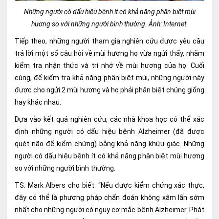
Những người có dấu hiệu bệnh ít có khả năng phân biệt mùi
Lấy mẫu xét nghiệm tại nhà
hương so với những người bình thường. Ảnh: Internet.
Bảo hiểm Y tế
Tiếp theo, những người tham gia nghiên cứu được yêu cầu
HỎI ĐÁP
Bảo lãnh viện phí
trả lời một số câu hỏi về mùi hương họ vừa ngửi thấy, nhằm
kiểm tra nhận thức và trí nhớ về mùi hương của họ. Cuối
TUYỂN DỤNG
TRA CỨU HỒ SƠ
cùng, để kiểm tra khả năng phân biệt mùi, những người này
được cho ngửi 2 mùi hương và họ phải phân biệt chúng giống
hay khác nhau.
Dựa vào kết quả nghiên cứu, các nhà khoa học có thể xác
định những người có dấu hiệu bệnh Alzheimer (đã được
quét não để kiểm chứng) bằng khả năng khứu giác. Những
người có dấu hiệu bệnh ít có khả năng phân biệt mùi hương
so với những người bình thường.
TS. Mark Albers cho biết: “Nếu được kiểm chứng xác thực,
đây có thể là phương pháp chẩn đoán không xâm lấn sớm
nhất cho những người có nguy cơ mắc bệnh Alzheimer. Phát