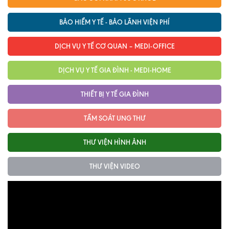
BẢO HIỂM Y TẾ - BẢO LÃNH VIỆN PHÍ
DỊCH VỤ Y TẾ CƠ QUAN – MEDI-OFFICE
DỊCH VỤ Y TẾ GIA ĐÌNH - MEDI-HOME
THIẾT BỊ Y TẾ GIA ĐÌNH
TẦM SOÁT UNG THƯ
THƯ VIỆN HÌNH ẢNH
THƯ VIỆN VIDEO