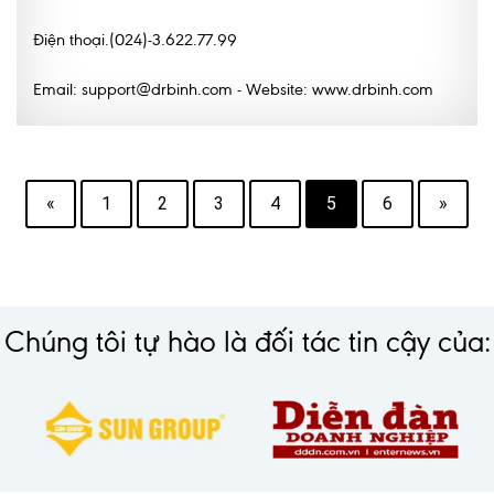
Điện thoại.(024)-3.622.77.99
Email: support@drbinh.com - Website: www.drbinh.com
«
1
2
3
4
5
6
»
Chúng tôi tự hào là đối tác tin cậy của: