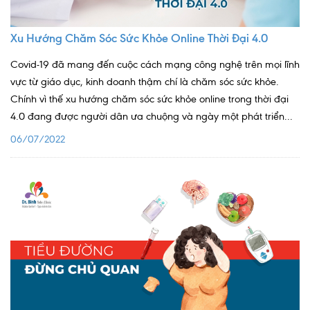
Ngoại
Xu Hướng Chăm Sóc Sức Khỏe Online Thời Đại 4.0
Sản - Phụ Khoa
Covid-19 đã mang đến cuộc cách mạng công nghệ trên mọi lĩnh
Nhi
vực từ giáo dục, kinh doanh thậm chí là chăm sóc sức khỏe.
Chính vì thế xu hướng chăm sóc sức khỏe online trong thời đại
Da Liễu
4.0 đang được người dân ưa chuộng và ngày một phát triển...
Mắt
06/07/2022
Răng Hàm Mặt
Tai Mũi Họng
Vật lý trị liệu hồi phục chức năng
Xét nghiệm
Xét nghiệm sàng lọc NIPT
Chẩn đoán hình ảnh