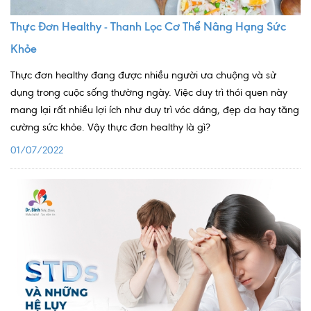
Lấy mẫu xét nghiệm tại nhà
Thực Đơn Healthy - Thanh Lọc Cơ Thể Nâng Hạng Sức
Bảo hiểm Y tế
Khỏe
HỎI ĐÁP
Thực đơn healthy đang được nhiều người ưa chuộng và sử
Bảo lãnh viện phí
dụng trong cuộc sống thường ngày. Việc duy trì thói quen này
TUYỂN DỤNG
TRA CỨU HỒ SƠ
mang lại rất nhiều lợi ích như duy trì vóc dáng, đẹp da hay tăng
cường sức khỏe. Vậy thực đơn healthy là gì?
01/07/2022