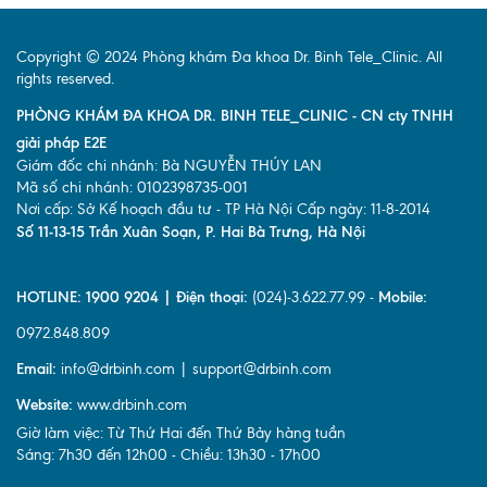
Copyright © 2024 Phòng khám Đa khoa Dr. Binh Tele_Clinic. All
rights reserved.
PHÒNG KHÁM ĐA KHOA DR. BINH TELE_CLINIC - CN cty TNHH
giải pháp E2E
Giám đốc chi nhánh: Bà NGUYỄN THÚY LAN
Mã số chi nhánh: 0102398735-001
Nơi cấp: Sở Kế hoạch đầu tư - TP Hà Nội Cấp ngày: 11-8-2014
Số 11-13-15 Trần Xuân Soạn, P. Hai Bà Trưng, Hà Nội
HOTLINE: 1900 9204 | Điện thoại:
(024)-3.622.77.99 -
Mobile:
0972.848.809
Email:
info@drbinh.com | support@drbinh.com
Website:
www.drbinh.com
Giờ làm việc: Từ Thứ Hai đến Thứ Bảy hàng tuần
Sáng: 7h30 đến 12h00 - Chiều: 13h30 - 17h00