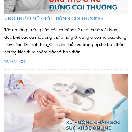
Quy trình khám BHYT
UNG THƯ Ở NỮ GIỚI - ĐỪNG COI THƯỜNG
TRANG CHỦ
Hồ sơ năng lực phòng khám
Tốc độ tăng trưởng của các ca bệnh về ung thư ở Việt Nam,
TIN TỨC
đặc biệt các ca mắc ung thư ở nữ giới đang ở con số báo động.
Hãy cùng Dr. Binh Tele_Clinic tìm hiểu và trang bị cho bản thân
Thông tin y tế
những kiến thức nhằm bảo vệ bản thân...
Tin Ưu đãi
12/07/2022
Tin sự kiện
Báo chí nói về chúng tôi
Tin tức BHYT
DỊCH VỤ
Các chuyên khoa tại Phòng khám
Nội