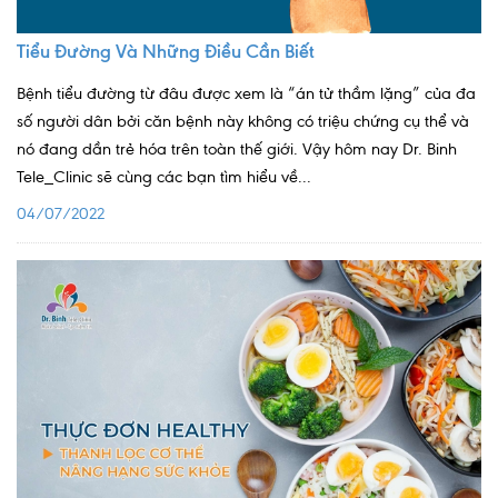
Nội soi tiêu hóa
Tiểu Đường Và Những Điều Cần Biết
Các gói khám sức khỏe
Bệnh tiểu đường từ đâu được xem là “án tử thầm lặng” của đa
Gói khám sức khỏe cá nhân định kỳ
số người dân bởi căn bệnh này không có triệu chứng cụ thể và
nó đang dần trẻ hóa trên toàn thế giới. Vậy hôm nay Dr. Binh
Gói khám tầm soát ung thư sớm
Tele_Clinic sẽ cùng các bạn tìm hiểu về...
Gói quản lý mạn tính
04/07/2022
Dịch vụ ưu đãi đặc biệt
Bác sĩ online - Tư vấn từ xa
Bác sĩ gia đình chăm sóc y tế 24/7
Nhà thuốc GPP
Dịch vụ Y tế Cơ quan – MEDI-OFFICE
Dịch vụ Y tế gia đình – MEDI-HOME