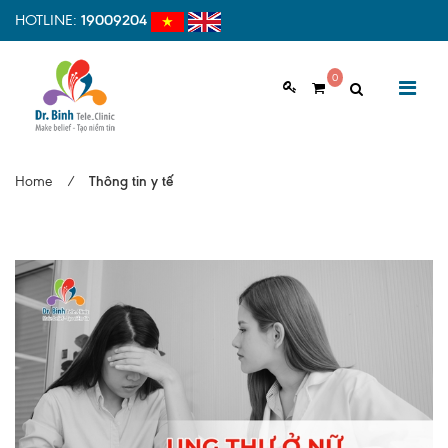
HOTLINE:
19009204
0
GIỚI THIỆU
Home
/
Thông tin y tế
Giới thiệu chung
Tầm nhìn, sứ mệnh
Vì sao nên chọn Dr.Binh Tele_Clinic
Đội ngũ y bác sĩ
Cơ sở vật chất
Hợp tác quốc tế
Quy trình khám bệnh tại Dr. Binh