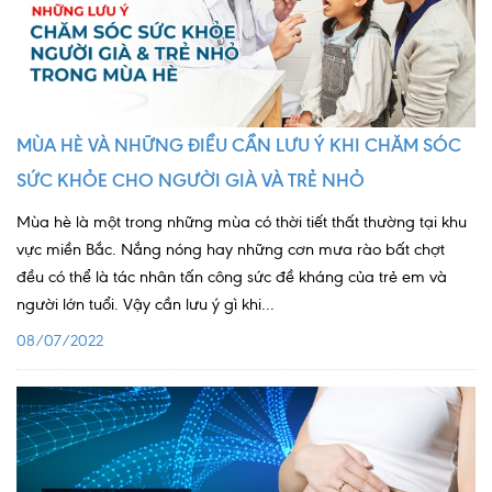
MÙA HÈ VÀ NHỮNG ĐIỀU CẦN LƯU Ý KHI CHĂM SÓC
SỨC KHỎE CHO NGƯỜI GIÀ VÀ TRẺ NHỎ
Mùa hè là một trong những mùa có thời tiết thất thường tại khu
vực miền Bắc. Nắng nóng hay những cơn mưa rào bất chợt
đều có thể là tác nhân tấn công sức đề kháng của trẻ em và
người lớn tuổi. Vậy cần lưu ý gì khi...
08/07/2022