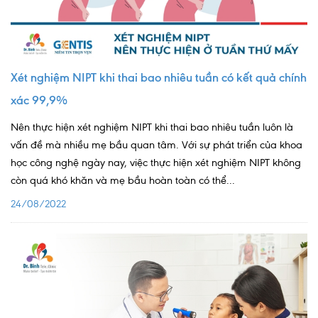
Lấy mẫu xét nghiệm tại nhà
Bảo hiểm Y tế
HỎI ĐÁP
Xét nghiệm NIPT khi thai bao nhiêu tuần có kết quả chính
Bảo lãnh viện phí
xác 99,9%
TUYỂN DỤNG
TRA CỨU HỒ SƠ
Nên thực hiện xét nghiệm NIPT khi thai bao nhiêu tuần luôn là
vấn đề mà nhiều mẹ bầu quan tâm. Với sự phát triển của khoa
học công nghệ ngày nay, việc thực hiện xét nghiệm NIPT không
còn quá khó khăn và mẹ bầu hoàn toàn có thể...
24/08/2022