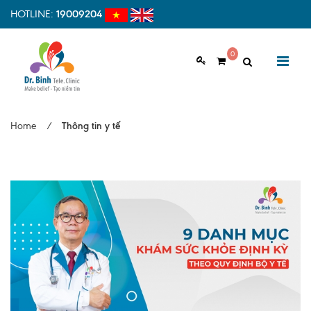
HOTLINE:
19009204
0
GIỚI THIỆU
Home
/
Thông tin y tế
Giới thiệu chung
Tầm nhìn, sứ mệnh
Vì sao nên chọn Dr.Binh Tele_Clinic
Đội ngũ y bác sĩ
Cơ sở vật chất
Hợp tác quốc tế
Quy trình khám bệnh tại Dr. Binh