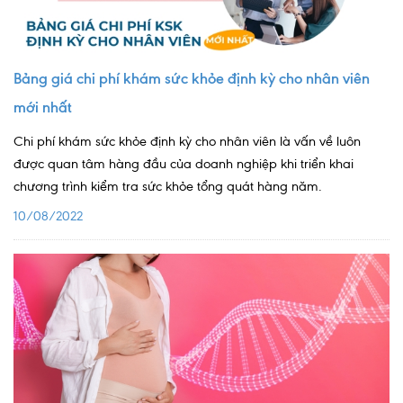
Ngoại
Sản - Phụ Khoa
Bảng giá chi phí khám sức khỏe định kỳ cho nhân viên
Nhi
mới nhất
Da Liễu
Chi phí khám sức khỏe định kỳ cho nhân viên là vấn về luôn
được quan tâm hàng đầu của doanh nghiệp khi triển khai
Mắt
chương trình kiểm tra sức khỏe tổng quát hàng năm.
Răng Hàm Mặt
10/08/2022
Tai Mũi Họng
Vật lý trị liệu hồi phục chức năng
Xét nghiệm
Xét nghiệm sàng lọc NIPT
Chẩn đoán hình ảnh