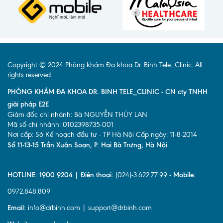
Copyright © 2024 Phòng khám Đa khoa Dr. Binh Tele_Clinic. All
rights reserved.
PHÒNG KHÁM ĐA KHOA DR. BINH TELE_CLINIC - CN cty TNHH
giải pháp E2E
Giám đốc chi nhánh: Bà NGUYỄN THÚY LAN
Mã số chi nhánh: 0102398735-001
Nơi cấp: Sở Kế hoạch đầu tư - TP Hà Nội Cấp ngày: 11-8-2014
Số 11-13-15 Trần Xuân Soạn, P. Hai Bà Trưng, Hà Nội
HOTLINE: 1900 9204 | Điện thoại:
(024)-3.622.77.99 -
Mobile:
0972.848.809
Email:
info@drbinh.com | support@drbinh.com