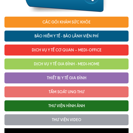
CÁC GÓI KHÁM SỨC KHỎE
BẢO HIỂM Y TẾ - BẢO LÃNH VIỆN PHÍ
DỊCH VỤ Y TẾ CƠ QUAN – MEDI-OFFICE
DỊCH VỤ Y TẾ GIA ĐÌNH - MEDI-HOME
THIẾT BỊ Y TẾ GIA ĐÌNH
TẦM SOÁT UNG THƯ
THƯ VIỆN HÌNH ẢNH
THƯ VIỆN VIDEO