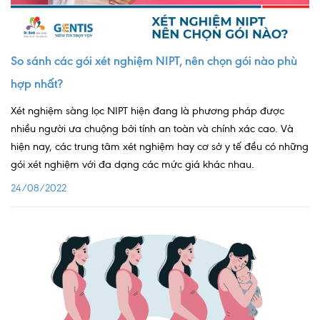
Nội soi tiêu hóa
Các gói khám sức khỏe
So sánh các gói xét nghiệm NIPT, nên chọn gói nào phù
Gói khám sức khỏe cá nhân định kỳ
hợp nhất?
Gói khám tầm soát ung thư sớm
Xét nghiệm sàng lọc NIPT hiện đang là phương pháp được
nhiều người ưa chuộng bởi tính an toàn và chính xác cao. Và
Gói quản lý mạn tính
hiện nay, các trung tâm xét nghiệm hay cơ sở y tế đều có những
Dịch vụ ưu đãi đặc biệt
gói xét nghiệm với đa dạng các mức giá khác nhau.
24/08/2022
Bác sĩ online - Tư vấn từ xa
Bác sĩ gia đình chăm sóc y tế 24/7
Nhà thuốc GPP
Dịch vụ Y tế Cơ quan – MEDI-OFFICE
Dịch vụ Y tế gia đình – MEDI-HOME