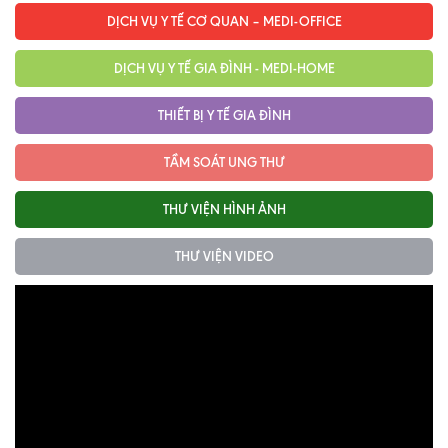
DỊCH VỤ Y TẾ CƠ QUAN – MEDI-OFFICE
DỊCH VỤ Y TẾ GIA ĐÌNH - MEDI-HOME
THIẾT BỊ Y TẾ GIA ĐÌNH
TẦM SOÁT UNG THƯ
THƯ VIỆN HÌNH ẢNH
THƯ VIỆN VIDEO