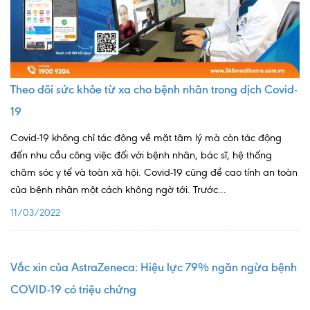
Nội soi tiêu hóa
Các gói khám sức khỏe
Gói khám sức khỏe cá nhân định kỳ
Theo dõi sức khỏe từ xa cho bệnh nhân trong dịch Covid-
Gói khám tầm soát ung thư sớm
19
Gói quản lý mạn tính
Covid-19 không chỉ tác động về mặt tâm lý mà còn tác động
đến nhu cầu công việc đối với bệnh nhân, bác sĩ, hệ thống
Dịch vụ ưu đãi đặc biệt
chăm sóc y tế và toàn xã hội. Covid-19 cũng đề cao tính an toàn
Bác sĩ online - Tư vấn từ xa
của bệnh nhân một cách không ngờ tới. Trước...
11/03/2022
Bác sĩ gia đình chăm sóc y tế 24/7
Nhà thuốc GPP
Vắc xin của AstraZeneca: Hiệu lực 79% ngăn ngừa bệnh
Dịch vụ Y tế Cơ quan – MEDI-OFFICE
COVID-19 có triệu chứng
Dịch vụ Y tế gia đình – MEDI-HOME