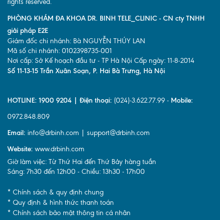
rights reserved.
PHÒNG KHÁM ĐA KHOA DR. BINH TELE_CLINIC - CN cty TNHH
giải pháp E2E
Giám đốc chi nhánh: Bà NGUYỄN THÚY LAN
Mã số chi nhánh: 0102398735-001
Nơi cấp: Sở Kế hoạch đầu tư - TP Hà Nội Cấp ngày: 11-8-2014
Số 11-13-15 Trần Xuân Soạn, P. Hai Bà Trưng, Hà Nội
HOTLINE: 1900 9204 | Điện thoại:
(024)-3.622.77.99 -
Mobile:
0972.848.809
Email:
info@drbinh.com | support@drbinh.com
Website:
www.drbinh.com
Giờ làm việc: Từ Thứ Hai đến Thứ Bảy hàng tuần
Sáng: 7h30 đến 12h00 - Chiều: 13h30 - 17h00
* Chính sách & quy định chung
* Quy định & hình thức thanh toán
* Chính sách bảo mật thông tin cá nhân