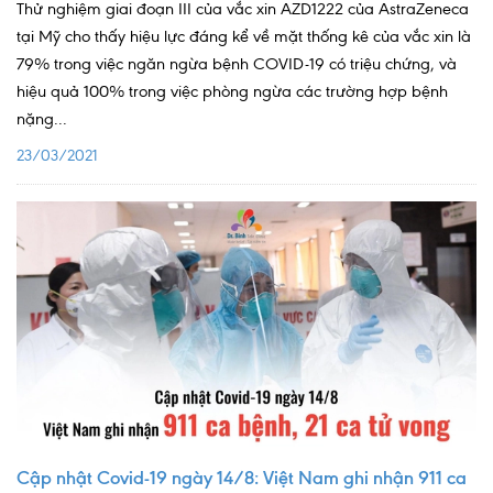
Thử nghiệm giai đoạn III của vắc xin AZD1222 của AstraZeneca
Lấy mẫu xét nghiệm tại nhà
tại Mỹ cho thấy hiệu lực đáng kể về mặt thống kê của vắc xin là
79% trong việc ngăn ngừa bệnh COVID-19 có triệu chứng, và
Bảo hiểm Y tế
hiệu quả 100% trong việc phòng ngừa các trường hợp bệnh
HỎI ĐÁP
nặng...
Bảo lãnh viện phí
23/03/2021
TUYỂN DỤNG
TRA CỨU HỒ SƠ
Cập nhật Covid-19 ngày 14/8: Việt Nam ghi nhận 911 ca