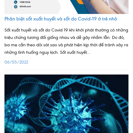
Quy trình khám BHYT
Phân biệt sốt xuất huyết và sốt do Covid-19 ở trẻ nhỏ
TRANG CHỦ
Hồ sơ năng lực phòng khám
Sốt xuất huyết và sốt do Covid 19 khi khởi phát thường có những
TIN TỨC
triệu chứng tương đối giống nhau và dễ gây nhầm lẫn. Do đó,
ba mẹ cần theo dõi sát sao và phát hiện kịp thời để tránh xảy ra
Thông tin y tế
những tình huống nguy kịch. Sốt xuất huyết...
Tin Ưu đãi
06/05/2022
Tin sự kiện
Báo chí nói về chúng tôi
Tin tức BHYT
DỊCH VỤ
Các chuyên khoa tại Phòng khám
Nội