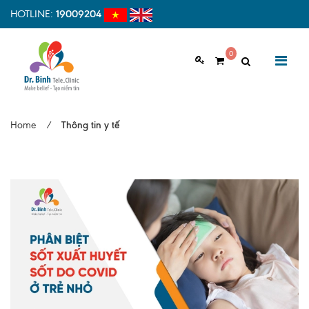
HOTLINE:
19009204
0
GIỚI THIỆU
Home
/
Thông tin y tế
Giới thiệu chung
Tầm nhìn, sứ mệnh
Vì sao nên chọn Dr.Binh Tele_Clinic
Đội ngũ y bác sĩ
Cơ sở vật chất
Hợp tác quốc tế
Quy trình khám bệnh tại Dr. Binh