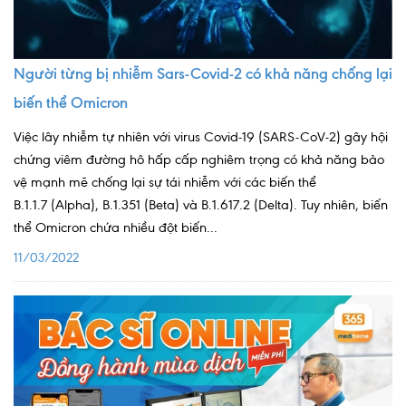
Ngoại
Sản - Phụ Khoa
Người từng bị nhiễm Sars-Covid-2 có khả năng chống lại
Nhi
biến thể Omicron
Da Liễu
Việc lây nhiễm tự nhiên với virus Covid-19 (SARS-CoV-2) gây hội
chứng viêm đường hô hấp cấp nghiêm trọng có khả năng bảo
Mắt
vệ mạnh mẽ chống lại sự tái nhiễm với các biến thể
B.1.1.7 (Alpha), B.1.351 (Beta) và B.1.617.2 (Delta). Tuy nhiên, biến
Răng Hàm Mặt
thể Omicron chứa nhiều đột biến...
Tai Mũi Họng
11/03/2022
Vật lý trị liệu hồi phục chức năng
Xét nghiệm
Xét nghiệm sàng lọc NIPT
Chẩn đoán hình ảnh