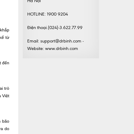
Hà Nội
HOTLINE: 1900 9204
Điện thoại.(024)-3.622.77.99
 khắp
kể từ
Email: support@drbinh.com -
Website: www.drbinh.com
t đến
i trò
 Việt
n bão
ửa do