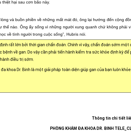
 thiệt hại sau cơn bão này.
u lòng và buồn phiền về những mất mát đó, ông lại hướng đến cộng đồ
 thế nào. Ông ấy sống vì những người xung quanh chứ không phải v
học về tình người trong cuộc sống”, Hubris nói.
 định rất lớn bởi thời gian chẩn đoán. Chính vì vậy, chẩn đoán sớm một
c bệnh về gan. Do vậy cần phải tiến hành kiểm tra sức khỏe định kỳ để
hành điều trị sớm.
 khoa Dr. Binh là một giải pháp toàn diện giúp gan của bạn luôn khỏe
Thông tin chi tiết li
PHÒNG KHÁM ĐA KHOA DR. BINH TELE_CL