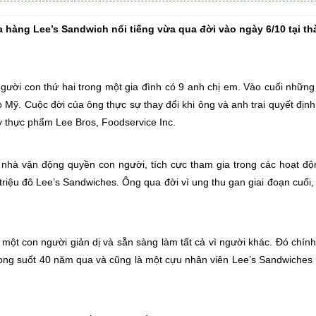
 hàng Lee’s Sandwich nổi tiếng vừa qua đời vào ngày 6/10 tại t
à người con thứ hai trong một gia đình có 9 anh chị em. Vào cuối nhữn
Mỹ. Cuộc đời của ông thực sự thay đổi khi ông và anh trai quyết địn
y thực phẩm Lee Bros, Foodservice Inc.
nhà vận động quyền con người, tích cực tham gia trong các hoạt độ
triệu đô Lee’s Sandwiches. Ông qua đời vì ung thu gan giai đoạn cuối, 
 một con người giản dị và sẵn sàng làm tất cả vì người khác. Đó chính 
rong suốt 40 năm qua và cũng là một cựu nhân viên Lee’s Sandwiches