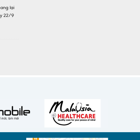
ang lại
ày 22/9