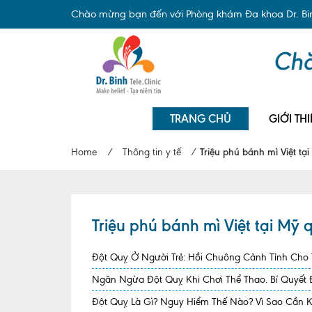
Chào mừng bạn đến với Phòng khám Đa khoa Dr. Binh
TRANG CHỦ
GIỚI THI
Home
/
Thông tin y tế
/
Triệu phú bánh mì Việt tạ
Triệu phú bánh mì Việt tại Mỹ 
Đột Quỵ Ở Người Trẻ: Hồi Chuông Cảnh Tỉnh Cho
Ngăn Ngừa Đột Quỵ Khi Chơi Thể Thao. Bí Quyết
Đột Quỵ Là Gì? Nguy Hiểm Thế Nào? Vì Sao Cần 