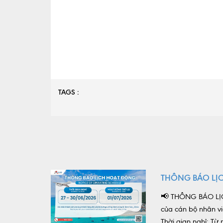
TAGS :
THÔNG BÁO LỊ
📢 THÔNG BÁO LỊC
của cán bộ nhân vi
Thời gian nghỉ: T