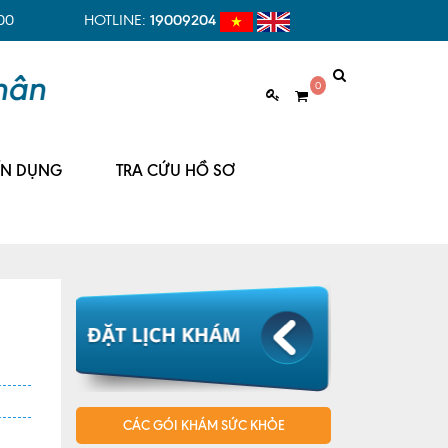
00
HOTLINE:
19009204
0
ỂN DỤNG
TRA CỨU HỒ SƠ
CÁC GÓI KHÁM SỨC KHỎE