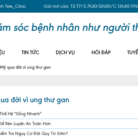
 Tele_Clinic
Giờ mở cửa: T2-T7/S:7h30-12h00/C:13h30-17h
ỆU
TIN TỨC
DỊCH VỤ
HỎI ĐÁP
TUY
i Mỹ qua đời vì ung thư gan
qua đời vì ung thư gan
 Thế Hệ "Sống Nhanh"
 Để Rèn Luyện An Toàn Hơn
Kiểm Tra Nguy Cơ Đột Quỵ Từ Sớm?