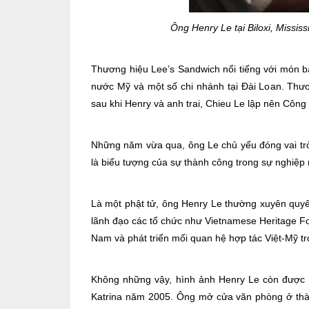
Ông Henry Le tại Biloxi, Missi
Thương hiệu Lee’s Sandwich nổi tiếng với món bá
nước Mỹ và một số chi nhánh tại Đài Loan. Thươ
sau khi Henry và anh trai, Chieu Le lập nên Công
Những năm vừa qua, ông Le chủ yếu đóng vai trò
là biểu tượng của sự thành công trong sự nghiệp
Là một phật tử, ông Henry Le thường xuyên quyê
lãnh đạo các tổ chức như Vietnamese Heritage F
Nam và phát triển mối quan hệ hợp tác Việt-Mỹ t
Không những vậy, hình ảnh Henry Le còn được 
Katrina năm 2005. Ông mở cửa văn phòng ở thàn