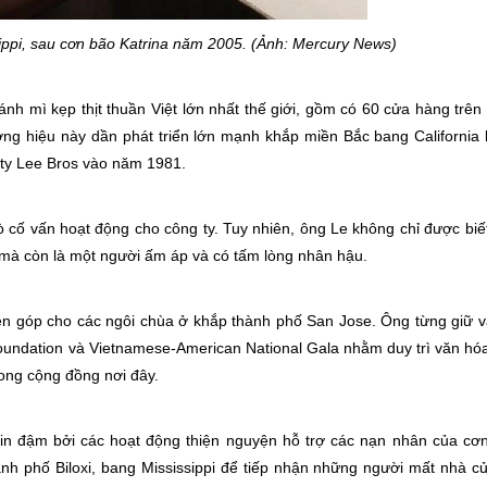
ssippi, sau cơn bão Katrina năm 2005. (Ảnh: Mercury News)
nh mì kẹp thịt thuần Việt lớn nhất thế giới, gồm có 60 cửa hàng trên
ng hiệu này dần phát triển lớn mạnh khắp miền Bắc bang California 
 ty Lee Bros vào năm 1981.
 cố vấn hoạt động cho công ty. Tuy nhiên, ông Le không chỉ được biế
 mà còn là một người ấm áp và có tấm lòng nhân hậu.
n góp cho các ngôi chùa ở khắp thành phố San Jose. Ông từng giữ va
oundation và Vietnamese-American National Gala nhằm duy trì văn hóa
rong cộng đồng nơi đây.
in đậm bởi các hoạt động thiện nguyện hỗ trợ các nạn nhân của cơ
h phố Biloxi, bang Mississippi để tiếp nhận những người mất nhà c