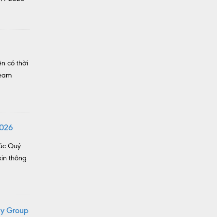
n có thời
team
2026
húc Quý
in thông
gy Group