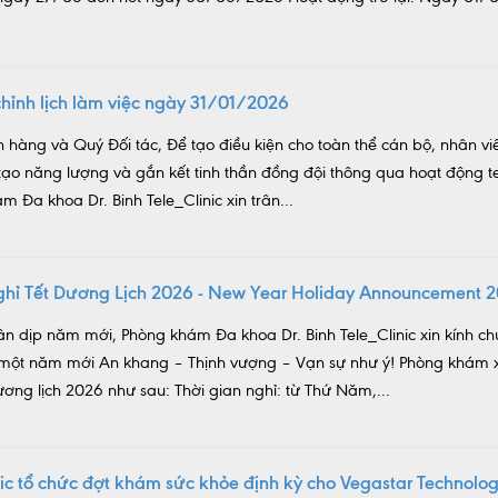
hỉnh lịch làm việc ngày 31/01/2026
 hàng và Quý Đối tác, Để tạo điều kiện cho toàn thể cán bộ, nhân viê
i tạo năng lượng và gắn kết tinh thần đồng đội thông qua hoạt động 
m Đa khoa Dr. Binh Tele_Clinic xin trân...
nghỉ Tết Dương Lịch 2026 - New Year Holiday Announcement 
ân dịp năm mới, Phòng khám Đa khoa Dr. Binh Tele_Clinic xin kính c
 một năm mới An khang – Thịnh vượng – Vạn sự như ý! Phòng khám x
ương lịch 2026 như sau: Thời gian nghỉ: từ Thứ Năm,...
inic tổ chức đợt khám sức khỏe định kỳ cho Vegastar Technolo