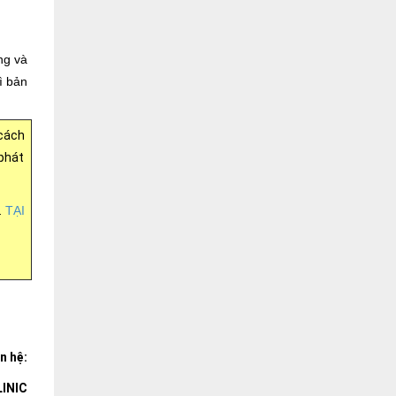
ng và
ì bản
 cách
 phát
.
T
ẠI
ên hệ:
INIC