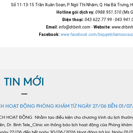
Số 11-13-15 Trần Xuân Soạn, P. Ngô Thì Nhậm, Q. Hai Bà Trưng, H
Hotline gói dịch vụ:
0988.951.510 (Ms G
Điện thoại:
043.622.77.99 - 043.941.
Email:
info@drbinh.com
-
Website:
www.drbin
Facebook:
www.facebook.com/biquyetchamsocsu
TIN MỚI
CH HOẠT ĐỘNG PHÒNG KHÁM TỪ NGÀY 27/06 ĐẾN 01/07
H HOẠT ĐỘNG Nhằm tạo điều kiện cho chương trình du lịch thườn
ên, Dr. Binh Tele_Clinic xin thông báo lịch hoạt động của Phòng khám
ừ ngày 27/06 đến hết ngày 30/06/2026 Hoạt động trở lại: Ngày 01