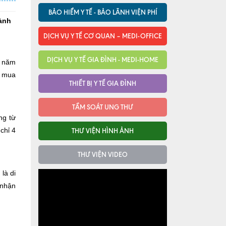
BẢO HIỂM Y TẾ - BẢO LÃNH VIỆN PHÍ
hành
DỊCH VỤ Y TẾ CƠ QUAN – MEDI-OFFICE
DỊCH VỤ Y TẾ GIA ĐÌNH - MEDI-HOME
g năm
h mua
THIẾT BỊ Y TẾ GIA ĐÌNH
TẦM SOÁT UNG THƯ
ng từ
chỉ 4
THƯ VIỆN HÌNH ẢNH
THƯ VIỆN VIDEO
là di
 nhận