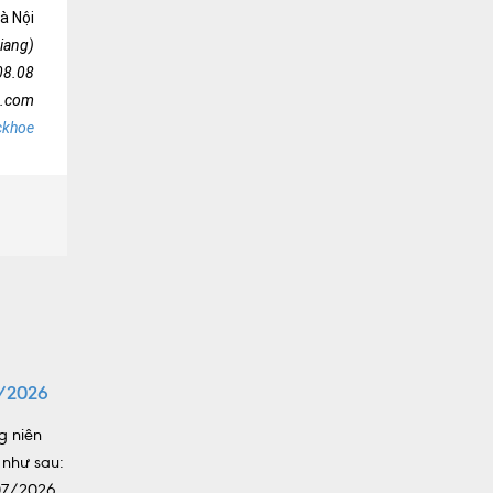
à Nội
iang)
08.08
h.com
ckhoe
/2026
g niên
 như sau:
/07/2026