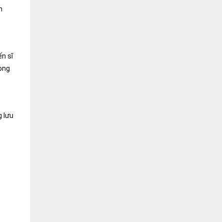
m
ến sĩ
rong
g lưu