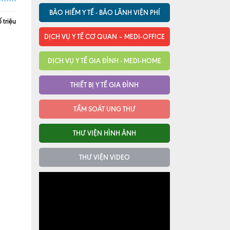
BẢO HIỂM Y TẾ - BẢO LÃNH VIỆN PHÍ
 triệu
DỊCH VỤ Y TẾ CƠ QUAN – MEDI-OFFICE
DỊCH VỤ Y TẾ GIA ĐÌNH - MEDI-HOME
THIẾT BỊ Y TẾ GIA ĐÌNH
TẦM SOÁT UNG THƯ
THƯ VIỆN HÌNH ẢNH
THƯ VIỆN VIDEO