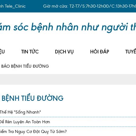
 Tele_Clinic
Giờ mở cửa: T2-T7/S:7h30-12h00/C:13h30-17h
ỆU
TIN TỨC
DỊCH VỤ
HỎI ĐÁP
TUY
 BÁO BỆNH TIỂU ĐƯỜNG
 BỆNH TIỂU ĐƯỜNG
 Thế Hệ "Sống Nhanh"
 Để Rèn Luyện An Toàn Hơn
Kiểm Tra Nguy Cơ Đột Quỵ Từ Sớm?