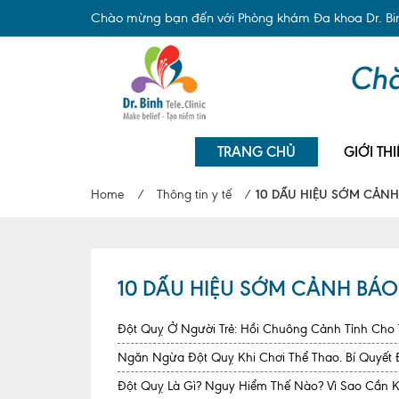
Chào mừng bạn đến với Phòng khám Đa khoa Dr. Binh
TRANG CHỦ
GIỚI THI
Home
/
Thông tin y tế
/
10 DẤU HIỆU SỚM CẢNH
10 DẤU HIỆU SỚM CẢNH BÁO
Đột Quỵ Ở Người Trẻ: Hồi Chuông Cảnh Tỉnh Cho
Ngăn Ngừa Đột Quỵ Khi Chơi Thể Thao. Bí Quyết
Đột Quỵ Là Gì? Nguy Hiểm Thế Nào? Vì Sao Cần 