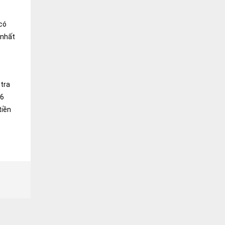
 có
 nhất
 tra
26
tiền