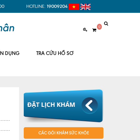
00
HOTLINE:
19009204
0
ỂN DỤNG
TRA CỨU HỒ SƠ
CÁC GÓI KHÁM SỨC KHỎE