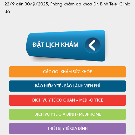
22/9 đến 30/9/2025, Phòng khám đa khoa Dr. Binh Tele_Clinic
đã...
CÁC GÓI KHÁM SỨC KHỎE
BẢO HIỂM Y TẾ - BẢO LÃNH VIỆN PHÍ
DỊCH VỤ Y TẾ CƠ QUAN – MEDI-OFFICE
DỊCH VỤ Y TẾ GIA ĐÌNH - MEDI-HOME
THIẾT BỊ Y TẾ GIA ĐÌNH