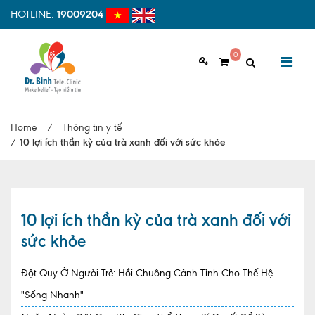
HOTLINE:
19009204
0
GIỚI THIỆU
Home
/
Thông tin y tế
Giới thiệu chung
/
10 lợi ích thần kỳ của trà xanh đối với sức khỏe
Tầm nhìn, sứ mệnh
Vì sao nên chọn Dr.Binh Tele_Clinic
10 lợi ích thần kỳ của trà xanh đối với
Đội ngũ y bác sĩ
sức khỏe
Cơ sở vật chất
Đột Quỵ Ở Người Trẻ: Hồi Chuông Cảnh Tỉnh Cho Thế Hệ
Hợp tác quốc tế
"Sống Nhanh"
Quy trình khám bệnh tại Dr. Binh