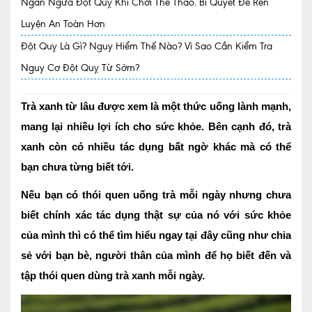
Ngăn Ngừa Đột Quỵ Khi Chơi Thể Thao. Bí Quyết Để Rèn
Luyện An Toàn Hơn
Quy trình khám BHYT
Đột Quỵ Là Gì? Nguy Hiểm Thế Nào? Vì Sao Cần Kiểm Tra
TRANG CHỦ
Hồ sơ năng lực phòng khám
Nguy Cơ Đột Quỵ Từ Sớm?
TIN TỨC
Thông tin y tế
Trà xanh từ lâu được xem là một thức uống lành mạnh,
mang lại nhiều lợi ích cho sức khỏe. Bên cạnh đó, trà
Tin Ưu đãi
xanh còn có nhiều tác dụng bất ngờ khác mà có thể
Tin sự kiện
bạn chưa từng biết tới.
Báo chí nói về chúng tôi
Nếu bạn có thói quen uống trà mỗi ngày nhưng chưa
biết chính xác tác dụng thật sự của nó với sức khỏe
Tin tức BHYT
của mình thì có thể tìm hiểu ngay tại đây cũng như chia
DỊCH VỤ
sẻ với bạn bè, người thân của mình để họ biết đến và
Các chuyên khoa tại Phòng khám
tập thói quen dùng trà xanh mỗi ngày.
Nội