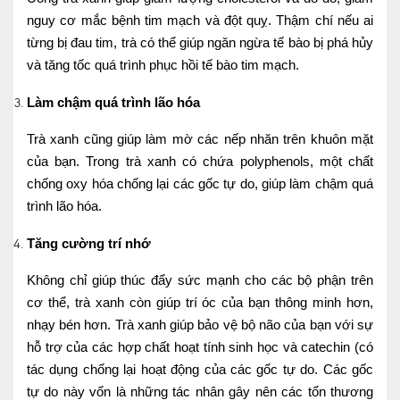
nguy cơ mắc bệnh tim mạch và đột quỵ. Thậm chí nếu ai
Nội soi tiêu hóa
từng bị đau tim, trà có thể giúp ngăn ngừa tế bào bị phá hủy
Các gói khám sức khỏe
và tăng tốc quá trình phục hồi tế bào tim mạch.
Gói khám sức khỏe cá nhân định kỳ
Làm chậm quá trình lão hóa
Gói khám tầm soát ung thư sớm
Trà xanh cũng giúp làm mờ các nếp nhăn trên khuôn mặt
của bạn. Trong trà xanh có chứa polyphenols, một chất
Gói quản lý mạn tính
chống oxy hóa chống lại các gốc tự do, giúp làm chậm quá
Dịch vụ ưu đãi đặc biệt
trình lão hóa.
Bác sĩ online - Tư vấn từ xa
Tăng cường trí nhớ
Bác sĩ gia đình chăm sóc y tế 24/7
Không chỉ giúp thúc đẩy sức mạnh cho các bộ phận trên
cơ thể, trà xanh còn giúp trí óc của bạn thông minh hơn,
Nhà thuốc GPP
nhạy bén hơn. Trà xanh giúp bảo vệ bộ não của bạn với sự
hỗ trợ của các hợp chất hoạt tính sinh học và catechin (có
Dịch vụ Y tế Cơ quan – MEDI-OFFICE
tác dụng chống lại hoạt động của các gốc tự do. Các gốc
Dịch vụ Y tế gia đình – MEDI-HOME
tự do này vốn là những tác nhân gây nên các tổn thương