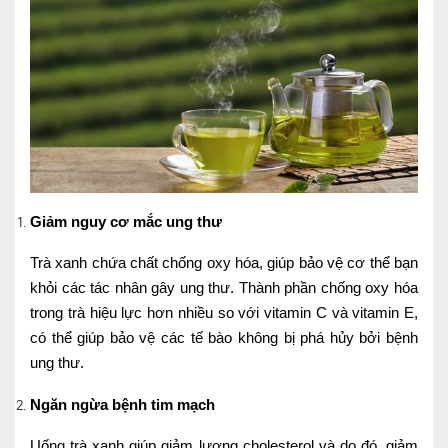
Ngoại
Sản - Phụ Khoa
Nhi
Da Liễu
Mắt
Giảm nguy cơ mắc ung thư
Răng Hàm Mặt
Trà xanh chứa chất chống oxy hóa, giúp bảo vệ cơ thể bạn
Tai Mũi Họng
khỏi các tác nhân gây ung thư. Thành phần chống oxy hóa
Vật lý trị liệu hồi phục chức năng
trong trà hiệu lực hơn nhiều so với vitamin C và vitamin E,
có thể giúp bảo vệ các tế bào không bị phá hủy bởi bệnh
Xét nghiệm
ung thư.
Xét nghiệm sàng lọc NIPT
Ngăn ngừa bệnh tim mạch
Chẩn đoán hình ảnh
Uống trà xanh giúp giảm lượng cholesterol và do đó, giảm