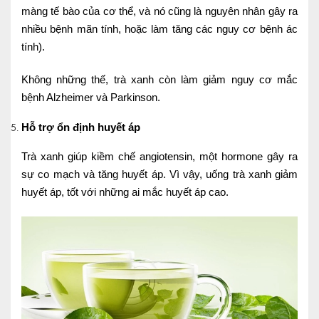
màng tế bào của cơ thể, và nó cũng là nguyên nhân gây ra
Lấy mẫu xét nghiệm tại nhà
nhiều bệnh mãn tính, hoặc làm tăng các nguy cơ bệnh ác
tính).
Bảo hiểm Y tế
HỎI ĐÁP
Bảo lãnh viện phí
Không những thế, trà xanh còn làm giảm nguy cơ mắc
bệnh Alzheimer và Parkinson.
TUYỂN DỤNG
TRA CỨU HỒ SƠ
Hỗ trợ ổn định huyết áp
Trà xanh giúp kiềm chế angiotensin, một hormone gây ra
sự co mạch và tăng huyết áp. Vì vậy, uống trà xanh giảm
huyết áp, tốt với những ai mắc huyết áp cao.