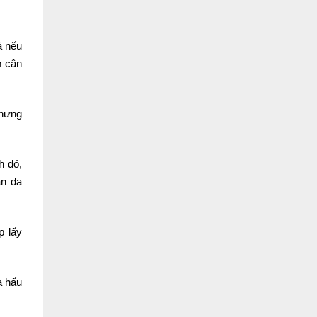
à nếu
m cân
nhưng
h đó,
àn da
p lấy
a hấu