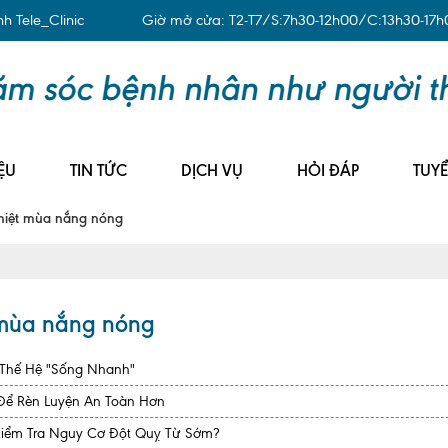
 Tele_Clinic
Giờ mở cửa: T2-T7/S:7h30-12h00/C:13h30-17h
ỆU
TIN TỨC
DỊCH VỤ
HỎI ĐÁP
TUY
 nhiệt mùa nắng nóng
ệt mùa nắng nóng
 Thế Hệ "Sống Nhanh"
 Để Rèn Luyện An Toàn Hơn
Kiểm Tra Nguy Cơ Đột Quỵ Từ Sớm?