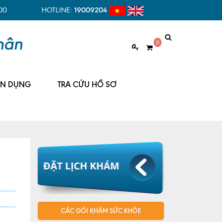
00
HOTLINE:
19009204
0
ỂN DỤNG
TRA CỨU HỒ SƠ
CÁC GÓI KHÁM SỨC KHỎE