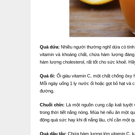
Quả dứa:
Nhiều người thường nghĩ dứa có tính 
vitamin và khoáng chất, chứa hàm lượng đáng kể
hàm lượng cholesterol, rất tốt cho sức khoẻ. Hã
Quả ổi:
Ổi giàu vitamin C, một chất chống ôxy 
Mỗi ngày uống 1 ly nước ổi hoặc gọt bỏ hạt và c
đường.
Chuối chín:
Là một nguồn cung cấp kali tuyệt v
trong thời tiết nắng nóng. Mùa hè nếu ăn một q
động quá sức hay khi đi nắng lâu, chỉ cần một 
Quả dâu tây:
Chứa hàm lượng lớn vitamin C, kal