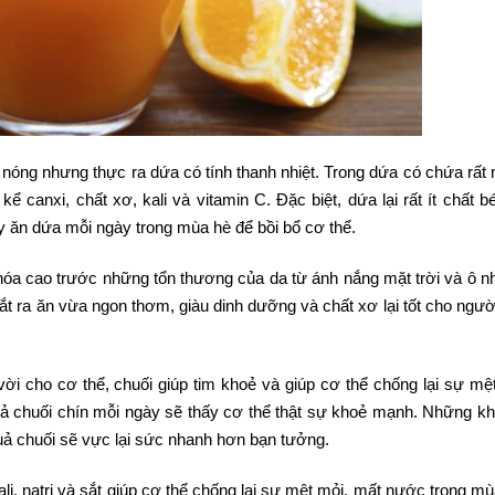
nóng nhưng thực ra dứa có tính thanh nhiệt. Trong dứa có chứa rất 
 canxi, chất xơ, kali và vitamin C. Đặc biệt, dứa lại rất ít chất b
y ăn dứa mỗi ngày trong mùa hè để bồi bổ cơ thể.
hóa cao trước những tổn thương của da từ ánh nắng mặt trời và ô n
ắt ra ăn vừa ngon thơm, giàu dinh dưỡng và chất xơ lại tốt cho người
ời cho cơ thể, chuối giúp tim khoẻ và giúp cơ thể chống lại sự mệ
uả chuối chín mỗi ngày sẽ thấy cơ thể thật sự khoẻ mạnh. Những kh
quả chuối sẽ vực lại sức nhanh hơn bạn tưởng.
i, natri và sắt giúp cơ thể chống lại sự mệt mỏi, mất nước trong mù