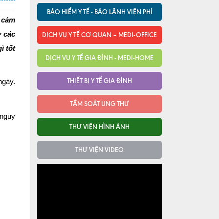
BẢO HIỂM Y TẾ - BẢO LÃNH VIỆN PHÍ
ị cảm
ừ các
DỊCH VỤ Y TẾ CƠ QUAN – MEDI-OFFICE
ì tốt
DỊCH VỤ Y TẾ GIA ĐÌNH - MEDI-HOME
THIẾT BỊ Y TẾ GIA ĐÌNH
ngày.
TẦM SOÁT UNG THƯ
 nguy
THƯ VIỆN HÌNH ẢNH
THƯ VIỆN VIDEO