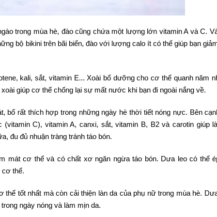
 ngào trong mùa hè, đào cũng chứa một lượng lớn vitamin A và C. V
ững bộ bikini trên bãi biển, đào với lượng calo ít có thể giúp bạn giả
tene, kali, sắt, vitamin E... Xoài bổ dưỡng cho cơ thể quanh năm 
ì xoài giúp cơ thể chống lại sự mất nước khi bạn đi ngoài nắng về.
át, bổ rất thích hợp trong những ngày hè thời tiết nóng nực. Bên cạn
(vitamin C), vitamin A, canxi, sắt, vitamin B, B2 và carotin giúp l
, đu đủ nhuận tràng tránh táo bón.
 mát cơ thể và có chất xơ ngăn ngừa táo bón. Dưa leo có thể é
 cơ thể.
cơ thể tốt nhất mà còn cải thiện làn da của phụ nữ trong mùa hè. Dư
 trong ngày nóng và làm mịn da.