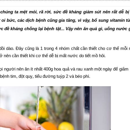
 chúng ta mệt mỏi, rã rời, sức đề kháng giảm sút nên rất dễ b
oi bức, các dịch bệnh cũng gia tăng, vì vậy, bổ sung vitamin t
ức đề kháng chống lại bệnh tật... Vậy nên ăn quả gì, uống nước g
dồi dào. Đây cũng là 1 trong 4 nhóm chất cần thiết cho cơ thể mỗi 
ở nên cần thiết khi cơ thể dễ bị mất nước do tiết mồ hôi.
i người nên ăn ít nhất 400g hoa quả và rau xanh một ngày để giảm
nh tim, đột quỵ, tiểu đường tuýp 2 và béo phì.