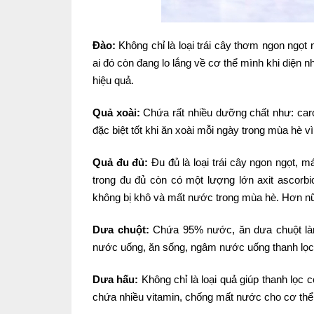
Đào:
Không chỉ là loại trái cây thơm ngon ngọt
ai đó còn đang lo lắng về cơ thể mình khi diện nh
hiệu quả.
Quả xoài:
Chứa rất nhiều dưỡng chất như: caro
đặc biệt tốt khi ăn xoài mỗi ngày trong mùa hè v
Quả đu đủ:
Đu đủ là loại trái cây ngon ngọt, m
trong đu đủ còn có một lượng lớn axit ascorbic 
không bị khô và mất nước trong mùa hè. Hơn nữa
Dưa chuột:
Chứa 95% nước, ăn dưa chuột làm
nước uống, ăn sống, ngâm nước uống thanh lọc
Dưa hấu:
Không chỉ là loại quả giúp thanh lọc 
chứa nhiều vitamin, chống mất nước cho cơ thể