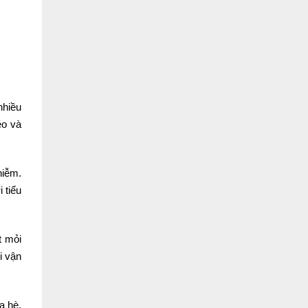
nhiều
éo và
hiễm.
 tiểu
t mỏi
i vận
a hè.