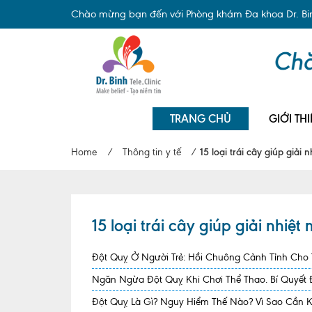
Chào mừng bạn đến với Phòng khám Đa khoa Dr. Binh
TRANG CHỦ
GIỚI THI
Home
/
Thông tin y tế
/
15 loại trái cây giúp giải
15 loại trái cây giúp giải nhi
Đột Quỵ Ở Người Trẻ: Hồi Chuông Cảnh Tỉnh Cho
Ngăn Ngừa Đột Quỵ Khi Chơi Thể Thao. Bí Quyết
Đột Quỵ Là Gì? Nguy Hiểm Thế Nào? Vì Sao Cần 