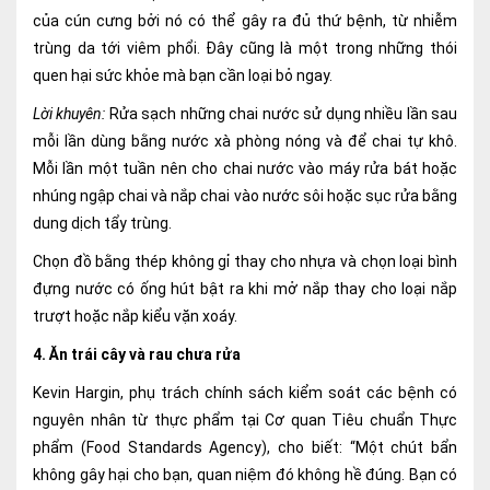
của cún cưng bởi nó có thể gây ra đủ thứ bệnh, từ nhiễm
trùng da tới viêm phổi. Đây cũng là một trong những thói
quen hại sức khỏe mà bạn cần loại bỏ ngay.
Lời khuyên:
Rửa sạch những chai nước sử dụng nhiều lần sau
mỗi lần dùng bằng nước xà phòng nóng và để chai tự khô.
Mỗi lần một tuần nên cho chai nước vào máy rửa bát hoặc
nhúng ngập chai và nắp chai vào nước sôi hoặc sục rửa bằng
dung dịch tẩy trùng.
Chọn đồ bằng thép không gỉ thay cho nhựa và chọn loại bình
đựng nước có ống hút bật ra khi mở nắp thay cho loại nắp
trượt hoặc nắp kiểu vặn xoáy.
4. Ăn trái cây và rau chưa rửa
Kevin Hargin, phụ trách chính sách kiểm soát các bệnh có
nguyên nhân từ thực phẩm tại Cơ quan Tiêu chuẩn Thực
phẩm (Food Standards Agency), cho biết: “Một chút bẩn
không gây hại cho bạn, quan niệm đó không hề đúng. Bạn có