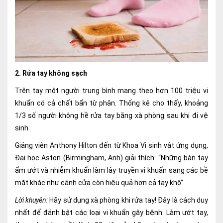
Nội soi tiêu hóa
Các gói khám sức khỏe
Gói khám sức khỏe cá nhân định kỳ
Gói khám tầm soát ung thư sớm
2. Rửa tay không sạch
Trên tay một người trung bình mang theo hơn 100 triệu vi
Gói quản lý mạn tính
khuẩn có cả chất bẩn từ phân. Thống kê cho thấy, khoảng
Dịch vụ ưu đãi đặc biệt
1/3 số người không hề rửa tay bằng xà phòng sau khi đi vệ
sinh.
Bác sĩ online - Tư vấn từ xa
Giảng viên Anthony Hilton đến từ Khoa Vi sinh vật ứng dụng,
Bác sĩ gia đình chăm sóc y tế 24/7
Đại học Aston (Birmingham, Anh) giải thích: “Những bàn tay
ẩm ướt và nhiễm khuẩn làm lây truyền vi khuẩn sang các bề
Nhà thuốc GPP
mặt khác như cánh cửa còn hiệu quả hơn cả tay khô”.
Dịch vụ Y tế Cơ quan – MEDI-OFFICE
Lời khuyên:
Hãy sử dụng xà phòng khi rửa tay! Đây là cách duy
nhất để đánh bật các loại vi khuẩn gây bệnh. Làm ướt tay,
Dịch vụ Y tế gia đình – MEDI-HOME