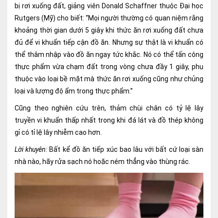
bị rơi xuống đất, giảng viên Donald Schaffner thuộc Đại học
Ngoại
Rutgers (Mỹ) cho biết: “Mọi người thường có quan niệm rằng
khoảng thời gian dưới 5 giây khi thức ăn rơi xuống đất chưa
Sản - Phụ Khoa
đủ để vi khuẩn tiếp cận đồ ăn. Nhưng sự thật là vi khuẩn có
Nhi
thể thâm nhập vào đồ ăn ngay tức khắc. Nó có thể tấn công
thực phẩm vừa chạm đất trong vòng chưa đầy 1 giây, phụ
Da Liễu
thuộc vào loại bề mặt mà thức ăn rơi xuống cũng như chủng
Mắt
loại và lượng độ ẩm trong thực phẩm.”
Cũng theo nghiên cứu trên, thảm chùi chân có tỷ lệ lây
Răng Hàm Mặt
truyền vi khuẩn thấp nhất trong khi đá lát và đồ thép không
Tai Mũi Họng
gỉ có tỉ lệ lây nhiễm cao hơn.
Lời khuyên:
Bất kể đồ ăn tiếp xúc bao lâu với bất cứ loại sàn
Vật lý trị liệu hồi phục chức năng
nhà nào, hãy rửa sạch nó hoặc ném thẳng vào thùng rác.
Xét nghiệm
Xét nghiệm sàng lọc NIPT
Chẩn đoán hình ảnh