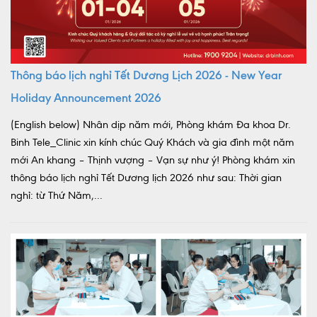
Thông báo lịch nghỉ Tết Dương Lịch 2026 - New Year
Holiday Announcement 2026
(English below) Nhân dịp năm mới, Phòng khám Đa khoa Dr.
Binh Tele_Clinic xin kính chúc Quý Khách và gia đình một năm
mới An khang – Thịnh vượng – Vạn sự như ý! Phòng khám xin
thông báo lịch nghỉ Tết Dương lịch 2026 như sau: Thời gian
nghỉ: từ Thứ Năm,...