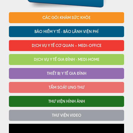
CÁC GÓI KHÁM SỨC KHỎE
BẢO HIỂM Y TẾ - BẢO LÃNH VIỆN PHÍ
DỊCH VỤ Y TẾ CƠ QUAN – MEDI-OFFICE
DỊCH VỤ Y TẾ GIA ĐÌNH - MEDI-HOME
THIẾT BỊ Y TẾ GIA ĐÌNH
TẦM SOÁT UNG THƯ
THƯ VIỆN HÌNH ẢNH
THƯ VIỆN VIDEO