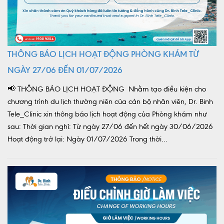
THÔNG BÁO LỊCH HOẠT ĐỘNG PHÒNG KHÁM TỪ
NGÀY 27/06 ĐẾN 01/07/2026
📢 THÔNG BÁO LỊCH HOẠT ĐỘNG Nhằm tạo điều kiện cho
chương trình du lịch thường niên của cán bộ nhân viên, Dr. Binh
Tele_Clinic xin thông báo lịch hoạt động của Phòng khám như
sau: Thời gian nghỉ: Từ ngày 27/06 đến hết ngày 30/06/2026
Hoạt động trở lại: Ngày 01/07/2026 Trong thời...