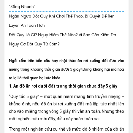
"Sống Nhanh"
Quy trình khám BHYT
Ngăn Ngừa Đột Quỵ Khi Chơi Thể Thao. Bí Quyết Để Rèn
TRANG CHỦ
Hồ sơ năng lực phòng khám
Luyện An Toàn Hơn
Đột Quỵ Là Gì? Nguy Hiểm Thế Nào? Vì Sao Cần Kiểm Tra
TIN TỨC
Nguy Cơ Đột Quỵ Từ Sớm?
Thông tin y tế
Tin Ưu đãi
Ngồi xổm trên bồn cầu hay nhặt thức ăn rơi xuống đất đưa vào
miệng trong khoảng thời gian dưới 5 giây tưởng không hại mà hóa
Tin sự kiện
ra lại là thói quen hại sức khỏe.
Báo chí nói về chúng tôi
1. Ăn đồ ăn rơi dưới đất trong thời gian chưa đầy 5 giây
Tin tức BHYT
“Quy tắc 5 giây” – một quan niệm mang tính truyền miệng –
khẳng định, nếu đồ ăn bị rơi xuống đất mà lập tức nhặt lên
DỊCH VỤ
cho vào miệng trong vòng 5 giây thì vẫn an toàn. Nhưng theo
Các chuyên khoa tại Phòng khám
một nghiên cứu mới đây, điều này hoàn toàn sai.
Nội
Trong một nghiên cứu cụ thể về mức độ ô nhiễm của đồ ăn