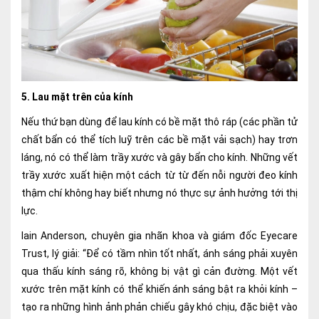
5. Lau mặt trên của kính
Nếu thứ bạn dùng để lau kính có bề mặt thô ráp (các phần tử
chất bẩn có thể tích luỹ trên các bề mặt vải sạch) hay trơn
láng, nó có thể làm trầy xước và gây bẩn cho kính. Những vết
trầy xước xuất hiện một cách từ từ đến nỗi người đeo kính
thậm chí không hay biết nhưng nó thực sự ảnh hưởng tới thị
lực.
Iain Anderson, chuyên gia nhãn khoa và giám đốc Eyecare
Trust, lý giải: “Để có tầm nhìn tốt nhất, ánh sáng phải xuyên
qua thấu kính sáng rõ, không bị vật gì cản đường. Một vết
xước trên mặt kính có thể khiến ánh sáng bật ra khỏi kính –
tạo ra những hình ảnh phản chiếu gây khó chịu, đặc biệt vào