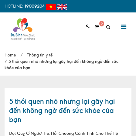
HOTLINE:
19009204
0
GIỚI THIỆU
Home
/
Thông tin y tế
Giới thiệu chung
/
5 thói quen nhỏ nhưng lại gây hại đến không ngờ đến sức
khỏe của bạn
Tầm nhìn, sứ mệnh
Vì sao nên chọn Dr.Binh Tele_Clinic
Đội ngũ y bác sĩ
5 thói quen nhỏ nhưng lại gây hại
đến không ngờ đến sức khỏe của
Cơ sở vật chất
bạn
Hợp tác quốc tế
Đột Quỵ Ở Người Trẻ: Hồi Chuông Cảnh Tỉnh Cho Thế Hệ
Quy trình khám bệnh tại Dr. Binh