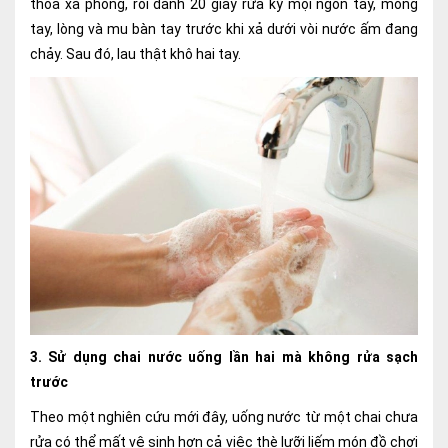
thoa xà phòng, rồi dành 20 giây rửa kỹ mọi ngón tay, móng
Lấy mẫu xét nghiệm tại nhà
tay, lòng và mu bàn tay trước khi xả dưới vòi nước ấm đang
chảy. Sau đó, lau thật khô hai tay.
Bảo hiểm Y tế
HỎI ĐÁP
Bảo lãnh viện phí
TUYỂN DỤNG
TRA CỨU HỒ SƠ
3. Sử dụng chai nước uống lần hai mà không rửa sạch
trước
Theo một nghiên cứu mới đây, uống nước từ một chai chưa
rửa có thể mất vệ sinh hơn cả việc thè lưỡi liếm món đồ chơi