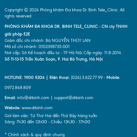
Copyright © 2024 Phòng khám Đa khoa Dr. Binh Tele_Clinic. All
rights reserved.
PHÒNG KHÁM ĐA KHOA DR. BINH TELE_CLINIC - CN cty TNHH
giải pháp E2E
Giám đốc chi nhánh: Bà NGUYỄN THÚY LAN
Mã số chi nhánh: 0102398735-001
Nơi cấp: Sở Kế hoạch đầu tư - TP Hà Nội Cấp ngày: 11-8-2014
Số 11-13-15 Trần Xuân Soạn, P. Hai Bà Trưng, Hà Nội
HOTLINE: 1900 9204 | Điện thoại:
(024)-3.622.77.99 -
Mobile:
0972.848.809
Email:
info@drbinh.com | support@drbinh.com
Website:
www.drbinh.com
Giờ làm việc: Từ Thứ Hai đến Thứ Bảy hàng tuần
Sáng: 7h30 đến 12h00 - Chiều: 13h30 - 17h00
* Chính sách & quy định chung