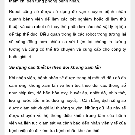
thậm chí đến từng phòng bệnh nhân.
Robot cũng sẽ được sử dụng để vận chuyển bệnh nhân
quanh bệnh viện để làm các xét nghiệm hoặc đi làm thủ
thuật và các robot sẽ thay thế phần lớn các nhà vật lý trị liệu
để tập thể dục. Điều quan trọng là các robot trong tương lai
sẽ sống động hơn nhiều so với hiện tại chúng ta tưởng
tượng và cũng có thể trò chuyện và cung cấp cho công ty
hoặc giải trí.
Sử dụng các thiết bị theo dõi không xâm lấn
Khi nhập viện, bệnh nhân sẽ được trang bị một số đầu dò đa
cảm ứng không xâm lấn và liên tục theo dõi các thông số
như nhịp tim, độ bão hòa oxy, huyết áp, nhiệt độ, nhịp thở,
lượng nước tiểu, mức đường huyết,... Cân bằng dịch cũng sẽ
được giám sát và ghi lại thường xuyên. Những dữ liệu này sẽ
được chuyển về hệ thống điều khiển trung tâm của bệnh
viện và liên tục giám sát và cảnh báo đến nhân viên y tế của
bệnh viện để đi kiểm tra bệnh nhân khi cần thiết.