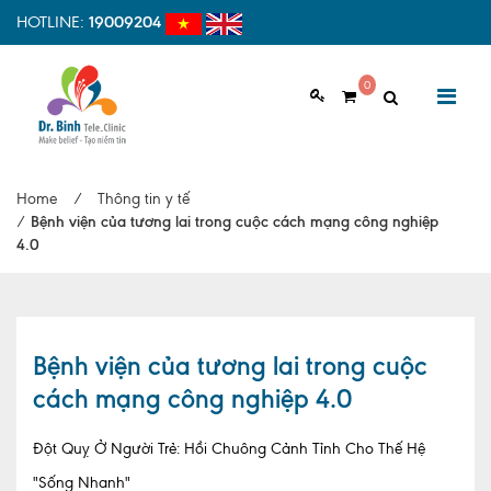
HOTLINE:
19009204
0
GIỚI THIỆU
Home
/
Thông tin y tế
Giới thiệu chung
/
Bệnh viện của tương lai trong cuộc cách mạng công nghiệp
4.0
Tầm nhìn, sứ mệnh
Vì sao nên chọn Dr.Binh Tele_Clinic
Đội ngũ y bác sĩ
Bệnh viện của tương lai trong cuộc
cách mạng công nghiệp 4.0
Cơ sở vật chất
Hợp tác quốc tế
Đột Quỵ Ở Người Trẻ: Hồi Chuông Cảnh Tỉnh Cho Thế Hệ
"Sống Nhanh"
Quy trình khám bệnh tại Dr. Binh