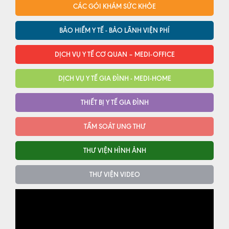
CÁC GÓI KHÁM SỨC KHỎE
BẢO HIỂM Y TẾ - BẢO LÃNH VIỆN PHÍ
DỊCH VỤ Y TẾ CƠ QUAN – MEDI-OFFICE
DỊCH VỤ Y TẾ GIA ĐÌNH - MEDI-HOME
THIẾT BỊ Y TẾ GIA ĐÌNH
TẦM SOÁT UNG THƯ
THƯ VIỆN HÌNH ẢNH
THƯ VIỆN VIDEO