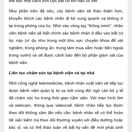
thể dục một cách tích cực bất cứ khi nào có thể.
Như phần trên đã nêu, các bệnh viện sẽ thân thiện hơn,
khuyến khích các bệnh nhân đi bộ xung quanh và không ở
lại trong phòng của họ. Nhờ vào vòng tay "thông minh", nhân
viên bệnh viện sẽ biết chính xác bệnh nhân ở đâu vào bất cứ
lúc nào (ví dụ như trong một khu vực chuyên khoa để xét
nghiệm, trong phòng ăn, trung tâm mua sắm hoặc bên ngoài
trong vườn) và sẽ được cảnh báo đến bộ phận giám sát của
bệnh viện.
Liên tục chăm sóc tại bệnh viện và tại nhà
Nhờ công nghệ telemedicine, bệnh nhân xuất viện sẽ tiếp tục
được bệnh viện quản lý từ xa bởi cùng đội ngũ cán bộ y tế
đã chăm sóc họ trong thời gian nằm viện. Với màn hình lớn
và webcam, thông qua videocall, bệnh nhân tiếp tục được
theo dõi không xâm lấn nếu cần, bệnh nhân sẽ có thể hoàn
tất việc kiểm tra theo dõi thường xuyên với điều dưỡng hoặc
bác sĩ, và có thể thảo luận về bất kỳ vấn đề mới phát sinh