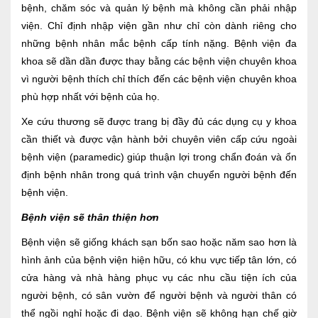
bệnh, chăm sóc và quản lý bệnh mà không cần phải nhập
Nội soi tiêu hóa
viện. Chỉ định nhập viện gần như chỉ còn dành riêng cho
những bệnh nhân mắc bệnh cấp tính nặng. Bệnh viện đa
Các gói khám sức khỏe
khoa sẽ dần dần được thay bằng các bệnh viện chuyên khoa
Gói khám sức khỏe cá nhân định kỳ
vì người bệnh thích chỉ thích đến các bệnh viện chuyên khoa
phù hợp nhất với bệnh của họ.
Gói khám tầm soát ung thư sớm
Xe cứu thương sẽ được trang bị đầy đủ các dụng cụ y khoa
Gói quản lý mạn tính
cần thiết và được vận hành bởi chuyên viên cấp cứu ngoài
bệnh viện (paramedic) giúp thuận lợi trong chẩn đoán và ổn
Dịch vụ ưu đãi đặc biệt
định bệnh nhân trong quá trình vận chuyển người bệnh đến
Bác sĩ online - Tư vấn từ xa
bệnh viện.
Bệnh viện sẽ thân thiện hơn
Bác sĩ gia đình chăm sóc y tế 24/7
Bệnh viện sẽ giống khách sạn bốn sao hoặc năm sao hơn là
Nhà thuốc GPP
hình ảnh của bệnh viện hiện hữu, có khu vực tiếp tân lớn, có
cửa hàng và nhà hàng phục vụ các nhu cầu tiện ích của
Dịch vụ Y tế Cơ quan – MEDI-OFFICE
người bệnh, có sân vườn để người bệnh và người thân có
Dịch vụ Y tế gia đình – MEDI-HOME
thể ngồi nghỉ hoặc đi dạo. Bệnh viện sẽ không hạn chế giờ