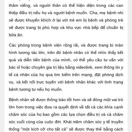
thăm viếng, và người thân có thể hiện diện trong các can
Lấy mẫu xét nghiệm tại nhà
thiệp điều trị nếu họ và người bệnh muốn. Cha, mẹ bệnh nhi
Bảo hiểm Y tế
sẽ được khuyến khích ở lại với trẻ em bị bệnh và phòng trẻ
sẽ được trang bị phù hợp và khu vực nhà bếp để chuẩn bị
HỎI ĐÁP
Bảo lãnh viện phí
bữa ăn.
TUYỂN DỤNG
TRA CỨU HỒ SƠ
Các phòng trong bệnh viện rộng rãi, và được trang bị màn
hình tương tác lớn, trên đó bệnh nhân có thể nhìn thấy kết
quả và diễn tiến bệnh của mình, có thể yêu cầu tư vấn với
bác sĩ hoặc chuyên gia trị liệu bằng videolink, xem thông tin y
tế cá nhân của họ qua tìm kiếm trên mạng, đặt phòng dịch
vụ, và kết nối trực tuyến với bệnh nhân khác với tình trạng
bệnh tương tư nếu họ muốn.
Bệnh nhân sẽ được thông báo tốt hơn và sẽ đóng một vai trò
lớn hơn trong việc đưa ra quyết định về tất cả các khía cạnh
chăm sóc của họ bao gồm các lựa chọn điều trị và cả chăm
sóc cuối cùng của cuộc đời. Khái niệm chăm sóc y tế truyền
thống "một kích cỡ cho tất cả" sẽ được thay thế bằng cách