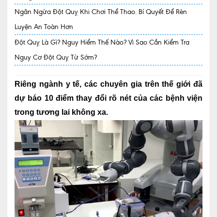
Ngăn Ngừa Đột Quỵ Khi Chơi Thể Thao. Bí Quyết Để Rèn
Quy trình khám BHYT
Luyện An Toàn Hơn
TRANG CHỦ
Hồ sơ năng lực phòng khám
Đột Quỵ Là Gì? Nguy Hiểm Thế Nào? Vì Sao Cần Kiểm Tra
Nguy Cơ Đột Quỵ Từ Sớm?
TIN TỨC
Thông tin y tế
Riêng ngành y tế, các chuyên gia trên thế giới đã
Tin Ưu đãi
dự báo 10 điểm thay đổi rõ nét của các bệnh viện
trong tương lai không xa.
Tin sự kiện
Báo chí nói về chúng tôi
Tin tức BHYT
DỊCH VỤ
Các chuyên khoa tại Phòng khám
Nội