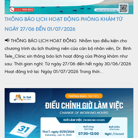
THÔNG BÁO LỊCH HOẠT ĐỘNG PHÒNG KHÁM TỪ
NGÀY 27/06 ĐẾN 01/07/2026
📢 THÔNG BÁO LỊCH HOẠT ĐỘNG Nhằm tạo điều kiện cho
chương trình du lịch thường niên của cán bộ nhân viên, Dr. Binh
Tele_Clinic xin thông báo lịch hoạt động của Phòng khám như
sau: Thời gian nghỉ: Từ ngày 27/06 đến hết ngày 30/06/2026
Hoạt động trở lại: Ngày 01/07/2026 Trong thời...