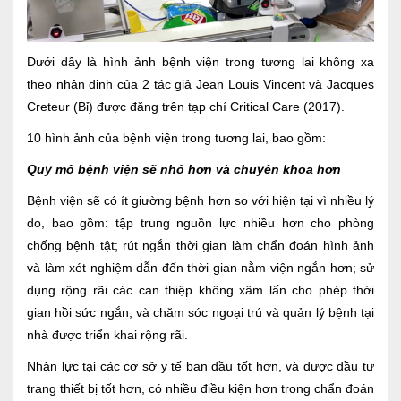
Ngoại
Sản - Phụ Khoa
Dưới dây là
hình ảnh bệnh viện trong tương lai
không xa
theo nhận định của 2 tác giả Jean Louis Vincent và Jacques
Nhi
Creteur (Bỉ) được đăng trên tạp chí Critical Care (2017).
Da Liễu
10 hình ảnh của bệnh viện trong tương lai, bao gồm:
Mắt
Quy mô bệnh viện sẽ nhỏ hơn và chuyên khoa hơn
Bệnh viện sẽ có ít giường bệnh hơn so với hiện tại vì nhiều lý
Răng Hàm Mặt
do, bao gồm: tập trung nguồn lực nhiều hơn cho phòng
Tai Mũi Họng
chống bệnh tật; rút ngắn thời gian làm chẩn đoán hình ảnh
và làm xét nghiệm dẫn đến thời gian nằm viện ngắn hơn; sử
Vật lý trị liệu hồi phục chức năng
dụng rộng rãi các can thiệp không xâm lấn cho phép thời
Xét nghiệm
gian hồi sức ngắn; và chăm sóc ngoại trú và quản lý bệnh tại
nhà được triển khai rộng rãi.
Xét nghiệm sàng lọc NIPT
Nhân lực tại các cơ sở y tế ban đầu tốt hơn, và được đầu tư
Chẩn đoán hình ảnh
trang thiết bị tốt hơn, có nhiều điều kiện hơn trong chẩn đoán