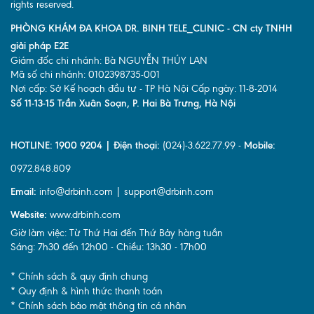
rights reserved.
PHÒNG KHÁM ĐA KHOA DR. BINH TELE_CLINIC - CN cty TNHH
giải pháp E2E
Giám đốc chi nhánh: Bà NGUYỄN THÚY LAN
Mã số chi nhánh: 0102398735-001
Nơi cấp: Sở Kế hoạch đầu tư - TP Hà Nội Cấp ngày: 11-8-2014
Số 11-13-15 Trần Xuân Soạn, P. Hai Bà Trưng, Hà Nội
HOTLINE: 1900 9204 | Điện thoại:
(024)-3.622.77.99 -
Mobile:
0972.848.809
Email:
info@drbinh.com | support@drbinh.com
Website:
www.drbinh.com
Giờ làm việc: Từ Thứ Hai đến Thứ Bảy hàng tuần
Sáng: 7h30 đến 12h00 - Chiều: 13h30 - 17h00
* Chính sách & quy định chung
* Quy định & hình thức thanh toán
* Chính sách bảo mật thông tin cá nhân