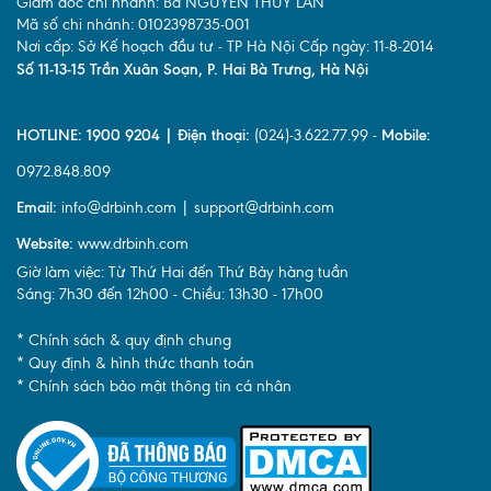
Giám đốc chi nhánh: Bà NGUYỄN THÚY LAN
Mã số chi nhánh: 0102398735-001
Nơi cấp: Sở Kế hoạch đầu tư - TP Hà Nội Cấp ngày: 11-8-2014
Số 11-13-15 Trần Xuân Soạn, P. Hai Bà Trưng, Hà Nội
HOTLINE: 1900 9204 | Điện thoại:
(024)-3.622.77.99 -
Mobile:
0972.848.809
Email:
info@drbinh.com | support@drbinh.com
Website:
www.drbinh.com
Giờ làm việc: Từ Thứ Hai đến Thứ Bảy hàng tuần
Sáng: 7h30 đến 12h00 - Chiều: 13h30 - 17h00
* Chính sách & quy định chung
* Quy định & hình thức thanh toán
* Chính sách bảo mật thông tin cá nhân