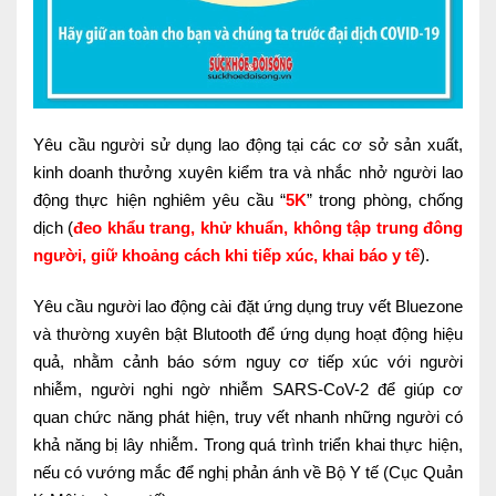
Lấy mẫu xét nghiệm tại nhà
Bảo hiểm Y tế
HỎI ĐÁP
Bảo lãnh viện phí
Yêu cầu người sử dụng lao động tại các cơ sở sản xuất,
TUYỂN DỤNG
TRA CỨU HỒ SƠ
kinh doanh thưởng xuyên kiểm tra và nhắc nhở người lao
động thực hiện nghiêm yêu cầu “
5K
” trong phòng, chống
dịch (
đeo khẩu trang, khử khuẩn, không tập trung đông
người, giữ khoảng cách khi tiếp xúc, khai báo y tế
).
Yêu cầu người lao động cài đặt ứng dụng truy vết Bluezone
và thường xuyên bật Blutooth để ứng dụng hoạt động hiệu
quả, nhằm cảnh báo sớm nguy cơ tiếp xúc với người
nhiễm, người nghi ngờ nhiễm SARS-CoV-2 để giúp cơ
quan chức năng phát hiện, truy vết nhanh những người có
khả năng bị lây nhiễm. Trong quá trình triển khai thực hiện,
nếu có vướng mắc để nghị phản ánh về Bộ Y tế (Cục Quản