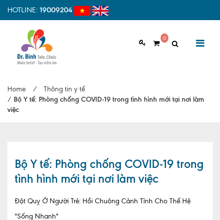
HOTLINE:
19009204
0
GIỚI THIỆU
Home
/
Thông tin y tế
Giới thiệu chung
/
Bộ Y tế: Phòng chống COVID-19 trong tình hình mới tại nơi làm
việc
Tầm nhìn, sứ mệnh
Vì sao nên chọn Dr.Binh Tele_Clinic
Đội ngũ y bác sĩ
Bộ Y tế: Phòng chống COVID-19 trong
tình hình mới tại nơi làm việc
Cơ sở vật chất
Hợp tác quốc tế
Đột Quỵ Ở Người Trẻ: Hồi Chuông Cảnh Tỉnh Cho Thế Hệ
"Sống Nhanh"
Quy trình khám bệnh tại Dr. Binh