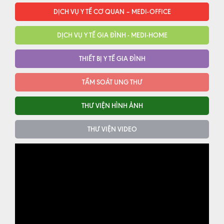
DỊCH VỤ Y TẾ CƠ QUAN – MEDI-OFFICE
DỊCH VỤ Y TẾ GIA ĐÌNH - MEDI-HOME
THIẾT BỊ Y TẾ GIA ĐÌNH
TẦM SOÁT UNG THƯ
THƯ VIỆN HÌNH ẢNH
THƯ VIỆN VIDEO