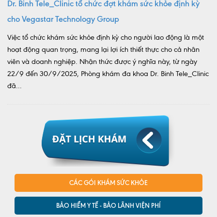
Dr. Binh Tele_Clinic tổ chức đợt khám sức khỏe định kỳ
cho Vegastar Technology Group
Việc tổ chức khám sức khỏe định kỳ cho người lao động là một
hoạt động quan trọng, mang lại lợi ích thiết thực cho cả nhân
viên và doanh nghiệp. Nhận thức được ý nghĩa này, từ ngày
22/9 đến 30/9/2025, Phòng khám đa khoa Dr. Binh Tele_Clinic
đã...
CÁC GÓI KHÁM SỨC KHỎE
BẢO HIỂM Y TẾ - BẢO LÃNH VIỆN PHÍ