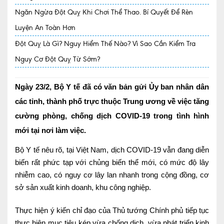
Ngăn Ngừa Đột Quỵ Khi Chơi Thể Thao. Bí Quyết Để Rèn
Quy trình khám BHYT
Luyện An Toàn Hơn
TRANG CHỦ
Hồ sơ năng lực phòng khám
Đột Quỵ Là Gì? Nguy Hiểm Thế Nào? Vì Sao Cần Kiểm Tra
Nguy Cơ Đột Quỵ Từ Sớm?
TIN TỨC
Thông tin y tế
Ngày 23/2, Bộ Y tế đã có văn bản gửi Ủy ban nhân dân
Tin Ưu đãi
các tỉnh, thành phố trực thuộc Trung ương về việc tăng
cường phòng, chống dịch COVID-19 trong tình hình
Tin sự kiện
mới tại nơi làm việc.
Báo chí nói về chúng tôi
Bộ Y tế nêu rõ, tại Việt Nam, dịch COVID-19 vẫn đang diễn
Tin tức BHYT
biến rất phức tạp với chủng biến thể mới, có mức độ lây
nhiễm cao, có nguy cơ lây lan nhanh trong cộng đồng, cơ
DỊCH VỤ
sở sản xuất kinh doanh, khu công nghiệp.
Các chuyên khoa tại Phòng khám
Thực hiện ý kiến chỉ đạo của Thủ tướng Chính phủ tiếp tục
Nội
thực hiện mục tiêu kép vừa chống dịch, vừa phát triển kinh