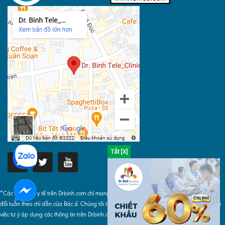
*Các thông tin y tế trên Drbinh.com chỉ mang tính chất tham khảo, khi áp dụng phải tuyệt
đối tuân theo chỉ dẫn của Bác sĩ. Chúng tôi tuyệt đối không chịu bất cứ trách nhiệm nào do
việc tự ý áp dụng các thông tin trên Drbinh.com gây ra.