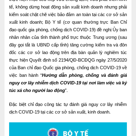
Ngoại
tế, không dừng hoạt động sản xuất kinh doanh nhưng phải
kiểm soát chặt chẽ việc bảo đảm an toàn tại các cơ sở sản
Sản - Phụ Khoa
xuất kinh doanh; Bộ Y tế (cơ quan thường trực Ban Chỉ
đạo quốc gia phòng, chống dịch COVID-19) đề nghị Ủy ban
Nhi
nhân nhân của tỉnh thành phố trực thuộc Trung ương (sau
Da Liễu
đây gọi tắt là UBND cấp tỉnh) tăng cường kiểm tra và đôn
đốc các cơ sở lao động trên địa bàn quản lý nghiêm túc
Mắt
thực hiện Quyết định số 2194/QĐ-BCĐQG ngày 27/5/2020
của Ban chỉ đạo Quốc gia phòng, chống dịch COVID-19 về
Răng Hàm Mặt
việc ban hành “
Hướng dẫn phòng, chống và đánh giá
Tai Mũi Họng
nguy cơ lây nhiễm dịch COVID-19 tại nơi làm việc và ký
túc xá cho người lao động
”.
Vật lý trị liệu hồi phục chức năng
Đặc biệt chỉ đạo công tác tự đánh giá nguy cơ lây nhiễm
Xét nghiệm
dịch COVID-19 tại các cơ sở sản xuất, kinh doanh.
Xét nghiệm sàng lọc NIPT
Chẩn đoán hình ảnh