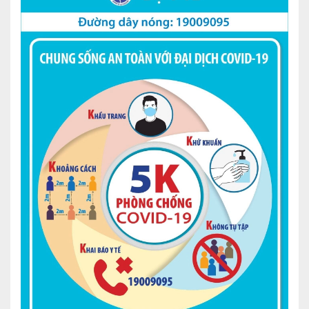
Nội soi tiêu hóa
Các gói khám sức khỏe
Gói khám sức khỏe cá nhân định kỳ
Gói khám tầm soát ung thư sớm
Gói quản lý mạn tính
Dịch vụ ưu đãi đặc biệt
Bác sĩ online - Tư vấn từ xa
Bác sĩ gia đình chăm sóc y tế 24/7
Nhà thuốc GPP
Dịch vụ Y tế Cơ quan – MEDI-OFFICE
Dịch vụ Y tế gia đình – MEDI-HOME