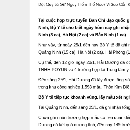
Đột Quỵ Là Gì? Nguy Hiểm Thế Nào? Vì Sao Cần 
Tại cuộc họp trực tuyến Ban Chỉ đạo quốc 
Ninh, Bộ Y tế cho biết ngày hôm nay ghi nh
Ninh (3 ca), Hà Nội (2 ca) và Bắc Ninh (1 ca).
Như vậy, từ ngày 25/1 đến nay Bộ Y tế đã ghi 
Quảng Ninh (15 ca), Hà Nội (2 ca), Hải Phòng (1
Cụ thể, đến 12 giờ ngày 29/1, Hải Dương đã c
TNHH POYUN và 4 trường hợp tại Trung tâm y t
Đến sáng 29/1, Hải Dương đã lấy được tổng số
trong khu công nghiệp 1.598 mẫu, Thôn Kim Điề
Bộ Y tế tiếp tục khoanh vùng, lấy mẫu xét ng
Tại Quảng Ninh, đến sáng 29/1, đã ghi nhận tổn
Chưa ghi nhận trường hợp mắc có liên quan đến 
Dương có kết quả dương tính, đến nay 149 trườn