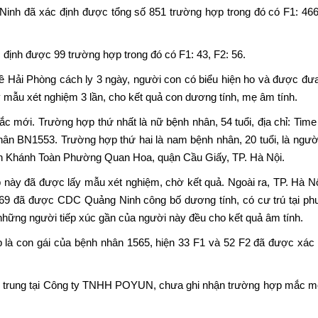
Ninh đã xác định được tổng số 851 trường hợp trong đó có F1: 466
 định được 99 trường hợp trong đó có F1: 43, F2: 56.
 Hải Phòng cách ly 3 ngày, người con có biểu hiện ho và được đư
ấy mẫu xét nghiệm 3 lần, cho kết quả con dương tính, mẹ âm tính.
 mới. Trường hợp thứ nhất là nữ bệnh nhân, 54 tuổi, địa chỉ: Time 
hân BN1553. Trường hợp thứ hai là nam bệnh nhân, 20 tuổi, là ngườ
uyễn Khánh Toàn Phường Quan Hoa, quận Cầu Giấy, TP. Hà Nội.
 này đã được lấy mẫu xét nghiệm, chờ kết quả. Ngoài ra, TP. Hà Nộ
69 đã được CDC Quảng Ninh công bố dương tính, có cư trú tại p
những người tiếp xúc gần của người này đều cho kết quả âm tính.
 là con gái của bệnh nhân 1565, hiện 33 F1 và 52 F2 đã được xác 
 trung tại Công ty TNHH POYUN, chưa ghi nhận trường hợp mắc mớ