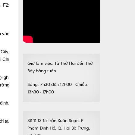
, F2:
a vào
City,
i Chí
Giờ làm việc: Từ Thứ Hai đến Thứ
Bảy hàng tuần
i ghi
Sáng: 7h30 đến 12h00 - Chiều:
hường
13h30 - 17h00
định,
Số 11-13-15 Trần Xuân Soạn, P.
i tại
Phạm Đình Hổ, Q. Hai Bà Trưng,