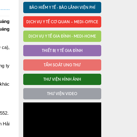
BẢO HIỂM Y TẾ - BẢO LÃNH VIỆN PHÍ
Quảng
DỊCH VỤ Y TẾ CƠ QUAN – MEDI-OFFICE
Quảng
DỊCH VỤ Y TẾ GIA ĐÌNH - MEDI-HOME
 ca),
THIẾT BỊ Y TẾ GIA ĐÌNH
TẦM SOÁT UNG THƯ
ng ty
THƯ VIỆN HÌNH ẢNH
 khác
THƯ VIỆN VIDEO
1552.
h Hải