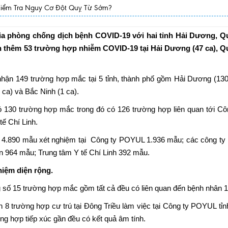
Kiểm Tra Nguy Cơ Đột Quỵ Từ Sớm?
gia phòng chống dịch bệnh COVID-19 với hai tỉnh Hải Dương, 
ận thêm 53 trường hợp nhiễm COVID-19 tại Hải Dương (47 ca), 
nhận 149 trường hợp mắc tại 5 tỉnh, thành phố gồm Hải Dương (130
 ca) và Bắc Ninh (1 ca).
ó 130 trường hợp mắc trong đó có 126 trường hợp liên quan tới Cô
ế Chí Linh.
 4.890 mẫu xét nghiệm tại Công ty POYUL 1.936 mẫu; các công ty
n 964 mẫu; Trung tâm Y tế Chí Linh 392 mẫu.
hiệm diện rộng.
g số 15 trường hợp mắc gồm tất cả đều có liên quan đến bệnh nhân 
8 trường hợp cư trú tại Đông Triều làm việc tại Công ty POYUL tỉn
g hợp tiếp xúc gần đều có kết quả âm tính.