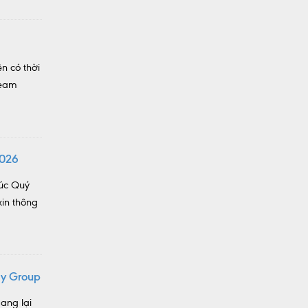
n có thời
team
2026
húc Quý
in thông
gy Group
ang lại