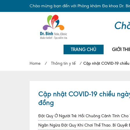
Chào mừng bạn đến với Phòng khám Đa khoa Dr. Binh
TRANG CHỦ
GIỚI THI
Home
/
Thông tin y tế
/
Cập nhật COVID-19 chiều
Cập nhật COVID-19 chiều ngày
đồng
Đột Quỵ Ở Người Trẻ: Hồi Chuông Cảnh Tỉnh Cho
Ngăn Ngừa Đột Quỵ Khi Chơi Thể Thao. Bí Quyết