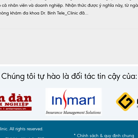
 cho cả nhân viên và doanh nghiệp. Nhận thức được ý nghĩa này, từ ng
ng khám đa khoa Dr. Binh Tele_Clinic đã...
Chúng tôi tự hào là đối tác tin cậy của:
c. All rights reserved.
* Chính sách & quy định chung