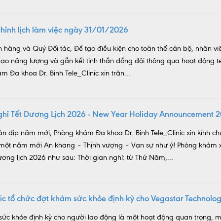
hỉnh lịch làm việc ngày 31/01/2026
 hàng và Quý Đối tác, Để tạo điều kiện cho toàn thể cán bộ, nhân viê
i tạo năng lượng và gắn kết tinh thần đồng đội thông qua hoạt động 
m Đa khoa Dr. Binh Tele_Clinic xin trân...
nghỉ Tết Dương Lịch 2026 - New Year Holiday Announcement 
ân dịp năm mới, Phòng khám Đa khoa Dr. Binh Tele_Clinic xin kính c
 một năm mới An khang – Thịnh vượng – Vạn sự như ý! Phòng khám x
ương lịch 2026 như sau: Thời gian nghỉ: từ Thứ Năm,...
inic tổ chức đợt khám sức khỏe định kỳ cho Vegastar Technolo
sức khỏe định kỳ cho người lao động là một hoạt động quan trọng, m