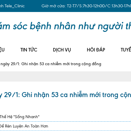
 Tele_Clinic
Giờ mở cửa: T2-T7/S:7h30-12h00/C:13h30-17h
ỆU
TIN TỨC
DỊCH VỤ
HỎI ĐÁP
TUY
 ngày 29/1: Ghi nhận 53 ca nhiễm mới trong cộng đồng
 29/1: Ghi nhận 53 ca nhiễm mới trong cộ
 Thế Hệ "Sống Nhanh"
 Để Rèn Luyện An Toàn Hơn