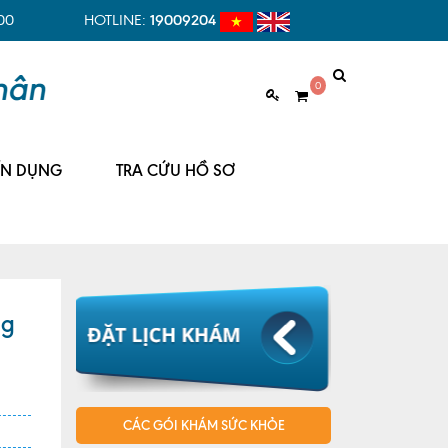
00
HOTLINE:
19009204
0
ỂN DỤNG
TRA CỨU HỒ SƠ
ng
CÁC GÓI KHÁM SỨC KHỎE