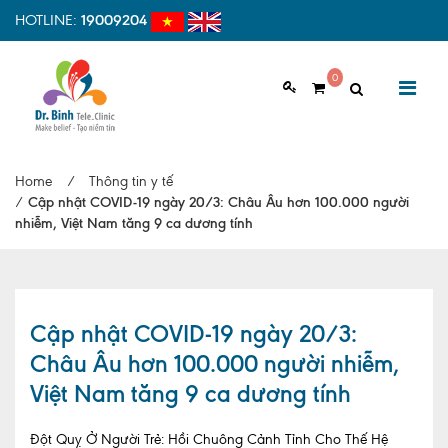
HOTLINE:
19009204
0
GIỚI THIỆU
Home
/
Thông tin y tế
Giới thiệu chung
/
Cập nhật COVID-19 ngày 20/3: Châu Âu hơn 100.000 người
nhiễm, Việt Nam tăng 9 ca dương tính
Tầm nhìn, sứ mệnh
Vì sao nên chọn Dr.Binh Tele_Clinic
Đội ngũ y bác sĩ
Cập nhật COVID-19 ngày 20/3:
Châu Âu hơn 100.000 người nhiễm,
Cơ sở vật chất
Việt Nam tăng 9 ca dương tính
Hợp tác quốc tế
Đột Quỵ Ở Người Trẻ: Hồi Chuông Cảnh Tỉnh Cho Thế Hệ
Quy trình khám bệnh tại Dr. Binh