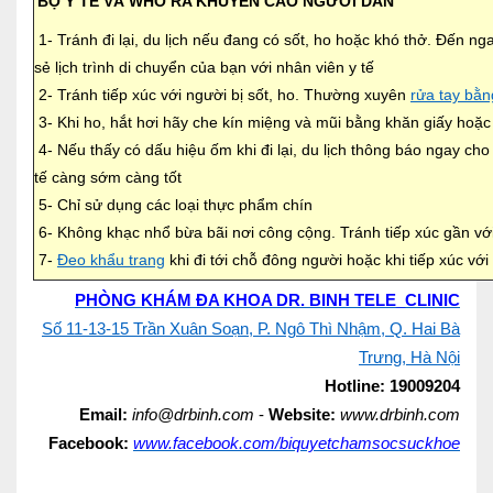
BỘ Y TẾ VÀ WHO RA KHUYẾN CÁO NGƯỜI DÂN
1- Tránh đi lại, du lịch nếu đang có sốt, ho hoặc khó thở. Đến n
sẻ lịch trình di chuyển của bạn với nhân viên y tế
2- Tránh tiếp xúc với người bị sốt, ho. Thường xuyên
rửa tay bằ
3- Khi ho, hắt hơi hãy che kín miệng và mũi bằng khăn giấy hoặc 
4- Nếu thấy có dấu hiệu ốm khi đi lại, du lịch thông báo ngay ch
tế càng sớm càng tốt
5- Chỉ sử dụng các loại thực phẩm chín
6- Không khạc nhổ bừa bãi nơi công cộng. Tránh tiếp xúc gần với
7-
Đeo khẩu trang
khi đi tới chỗ đông người hoặc khi tiếp xúc vớ
PHÒNG KHÁM ĐA KHOA DR. BINH TELE_CLINIC
Số 11-13-15 Trần Xuân Soạn, P. Ngô Thì Nhậm, Q. Hai Bà
Trưng, Hà Nội
Hotline:
19009204
Email:
info@drbinh.com
-
Website:
www.drbinh.com
Facebook:
www.facebook.com/biquyetchamsocsuckhoe