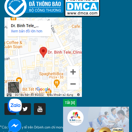
*Các thông tin y tế trên Drbinh.com chỉ mang tính chất tham khảo, khi áp dụng phải tuyệt