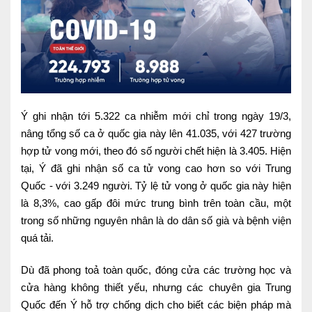
Ngoại
Sản - Phụ Khoa
Nhi
Da Liễu
Ý ghi nhận tới 5.322 ca nhiễm mới chỉ trong ngày 19/3,
Mắt
nâng tổng số ca ở quốc gia này lên 41.035, với 427 trường
hợp tử vong mới, theo đó số người chết hiện là 3.405. Hiện
Răng Hàm Mặt
tại, Ý đã ghi nhận số ca tử vong cao hơn so với Trung
Tai Mũi Họng
Quốc - với 3.249 người. Tỷ lệ tử vong ở quốc gia này hiện
là 8,3%, cao gấp đôi mức trung bình trên toàn cầu, một
Vật lý trị liệu hồi phục chức năng
trong số những nguyên nhân là do dân số già và bệnh viện
quá tải.
Xét nghiệm
Dù đã phong toả toàn quốc, đóng cửa các trường học và
Xét nghiệm sàng lọc NIPT
cửa hàng không thiết yếu, nhưng các chuyên gia Trung
Chẩn đoán hình ảnh
Quốc đến Ý hỗ trợ chống dịch cho biết các biện pháp mà