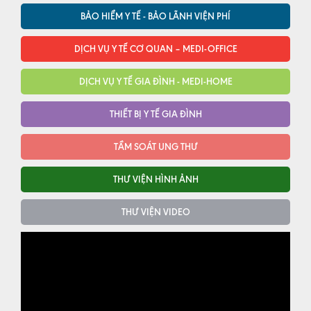
BẢO HIỂM Y TẾ - BẢO LÃNH VIỆN PHÍ
DỊCH VỤ Y TẾ CƠ QUAN – MEDI-OFFICE
DỊCH VỤ Y TẾ GIA ĐÌNH - MEDI-HOME
THIẾT BỊ Y TẾ GIA ĐÌNH
TẦM SOÁT UNG THƯ
THƯ VIỆN HÌNH ẢNH
THƯ VIỆN VIDEO