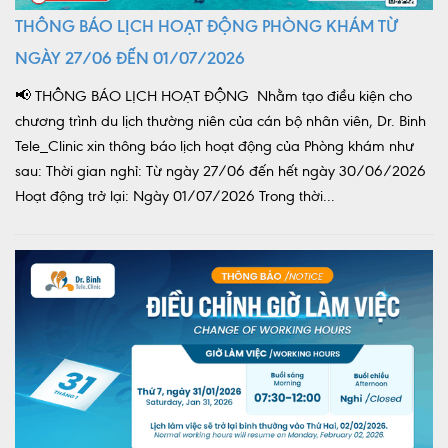
THÔNG BÁO LỊCH HOẠT ĐỘNG PHÒNG KHÁM TỪ
NGÀY 27/06 ĐẾN 01/07/2026
📢 THÔNG BÁO LỊCH HOẠT ĐỘNG Nhằm tạo điều kiện cho
chương trình du lịch thường niên của cán bộ nhân viên, Dr. Binh
Tele_Clinic xin thông báo lịch hoạt động của Phòng khám như
sau: Thời gian nghỉ: Từ ngày 27/06 đến hết ngày 30/06/2026
Hoạt động trở lại: Ngày 01/07/2026 Trong thời...