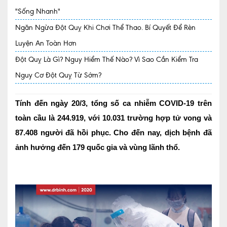
"Sống Nhanh"
Quy trình khám BHYT
Ngăn Ngừa Đột Quỵ Khi Chơi Thể Thao. Bí Quyết Để Rèn
TRANG CHỦ
Hồ sơ năng lực phòng khám
Luyện An Toàn Hơn
Đột Quỵ Là Gì? Nguy Hiểm Thế Nào? Vì Sao Cần Kiểm Tra
TIN TỨC
Nguy Cơ Đột Quỵ Từ Sớm?
Thông tin y tế
Tin Ưu đãi
Tính đến ngày 20/3, tổng số ca nhiễm COVID-19 trên
toàn cầu là 244.919, với 10.031 trường hợp tử vong và
Tin sự kiện
87.408 người đã hồi phục. Cho đến nay, dịch bệnh đã
Báo chí nói về chúng tôi
ảnh hưởng đến 179 quốc gia và vùng lãnh thổ.
Tin tức BHYT
DỊCH VỤ
Các chuyên khoa tại Phòng khám
Nội