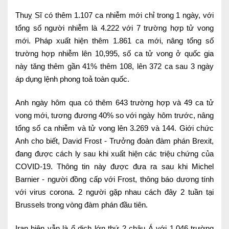
Lấy mẫu xét nghiệm tại nhà
Thuỵ Sĩ có thêm 1.107 ca nhiễm mới chỉ trong 1 ngày, với
tổng số người nhiễm là 4.222 với 7 trường hợp tử vong
Bảo hiểm Y tế
mới. Pháp xuất hiện thêm 1.861 ca mới, nâng tổng số
HỎI ĐÁP
trường hợp nhiễm lên 10,995, số ca tử vong ở quốc gia
Bảo lãnh viện phí
này tăng thêm gần 41% thêm 108, lên 372 ca sau 3 ngày
TUYỂN DỤNG
TRA CỨU HỒ SƠ
áp dụng lệnh phong toả toàn quốc.
Anh ngày hôm qua có thêm 643 trường hợp và 49 ca tử
vong mới, tương đương 40% so với ngày hôm trước, nâng
tổng số ca nhiễm và tử vong lên 3.269 và 144. Giới chức
Anh cho biết, David Frost - Trưởng đoàn đàm phán Brexit,
đang được cách ly sau khi xuất hiện các triệu chứng của
COVID-19. Thông tin này được đưa ra sau khi Michel
Barnier - người đồng cấp với Frost, thông báo dương tính
với virus corona. 2 người gặp nhau cách đây 2 tuần tại
Brussels trong vòng đàm phán đầu tiên.
Iran hiện vẫn là ổ dịch lớn thứ 2 châu Á với 1.046 trường