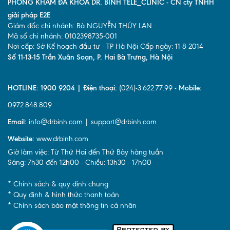
PHÒNG KHÁM ĐA KHOA DR. BINH TELE_CLINIC - CN cty TNHH
giải pháp E2E
Giám đốc chi nhánh: Bà NGUYỄN THÚY LAN
Mã số chi nhánh: 0102398735-001
Nơi cấp: Sở Kế hoạch đầu tư - TP Hà Nội Cấp ngày: 11-8-2014
Số 11-13-15 Trần Xuân Soạn, P. Hai Bà Trưng, Hà Nội
HOTLINE: 1900 9204 | Điện thoại:
(024)-3.622.77.99 -
Mobile:
0972.848.809
Email:
info@drbinh.com | support@drbinh.com
Website:
www.drbinh.com
Giờ làm việc: Từ Thứ Hai đến Thứ Bảy hàng tuần
Sáng: 7h30 đến 12h00 - Chiều: 13h30 - 17h00
* Chính sách & quy định chung
* Quy định & hình thức thanh toán
* Chính sách bảo mật thông tin cá nhân