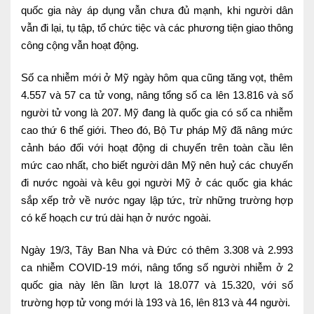
quốc gia này áp dụng vẫn chưa đủ mạnh, khi người dân
Nội soi tiêu hóa
vẫn đi lại, tụ tập, tổ chức tiệc và các phương tiện giao thông
Các gói khám sức khỏe
công cộng vẫn hoạt động.
Gói khám sức khỏe cá nhân định kỳ
Số ca nhiễm mới ở Mỹ ngày hôm qua cũng tăng vọt, thêm
4.557 và 57 ca tử vong, nâng tổng số ca lên 13.816 và số
Gói khám tầm soát ung thư sớm
người tử vong là 207. Mỹ đang là quốc gia có số ca nhiễm
cao thứ 6 thế giới. Theo đó, Bộ Tư pháp Mỹ đã nâng mức
Gói quản lý mạn tính
cảnh báo đối với hoạt động di chuyển trên toàn cầu lên
Dịch vụ ưu đãi đặc biệt
mức cao nhất, cho biết người dân Mỹ nên huỷ các chuyến
đi nước ngoài và kêu gọi người Mỹ ở các quốc gia khác
Bác sĩ online - Tư vấn từ xa
sắp xếp trở về nước ngay lập tức, trừ những trường hợp
Bác sĩ gia đình chăm sóc y tế 24/7
có kế hoạch cư trú dài hạn ở nước ngoài.
Nhà thuốc GPP
Ngày 19/3, Tây Ban Nha và Đức có thêm 3.308 và 2.993
ca nhiễm COVID-19 mới, nâng tổng số người nhiễm ở 2
Dịch vụ Y tế Cơ quan – MEDI-OFFICE
quốc gia này lên lần lượt là 18.077 và 15.320, với số
trường hợp tử vong mới là 193 và 16, lên 813 và 44 người.
Dịch vụ Y tế gia đình – MEDI-HOME