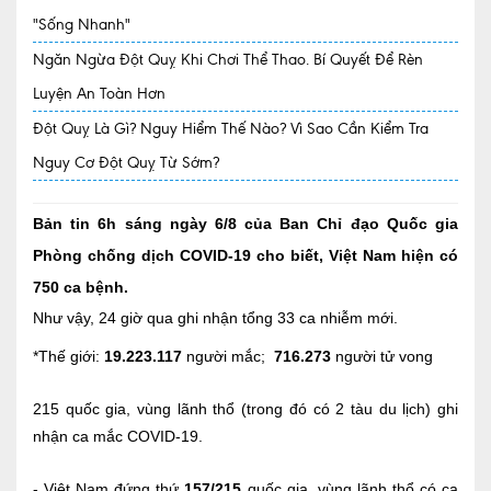
"Sống Nhanh"
Quy trình khám BHYT
Ngăn Ngừa Đột Quỵ Khi Chơi Thể Thao. Bí Quyết Để Rèn
TRANG CHỦ
Hồ sơ năng lực phòng khám
Luyện An Toàn Hơn
Đột Quỵ Là Gì? Nguy Hiểm Thế Nào? Vì Sao Cần Kiểm Tra
TIN TỨC
Nguy Cơ Đột Quỵ Từ Sớm?
Thông tin y tế
Tin Ưu đãi
Bản tin 6h sáng ngày 6/8 của Ban Chỉ đạo Quốc gia
Phòng chống dịch COVID-19 cho biết, Việt Nam hiện có
Tin sự kiện
750 ca bệnh.
Báo chí nói về chúng tôi
Như vậy, 24 giờ qua ghi nhận tổng 33 ca nhiễm mới.
Tin tức BHYT
*Thế giới:
19.223.117
người mắc;
716.273
người tử vong
DỊCH VỤ
215 quốc gia, vùng lãnh thổ (trong đó có 2 tàu du lịch) ghi
Các chuyên khoa tại Phòng khám
nhận ca mắc COVID-19.
Nội
- Việt Nam đứng thứ
157/215
quốc gia, vùng lãnh thổ có ca