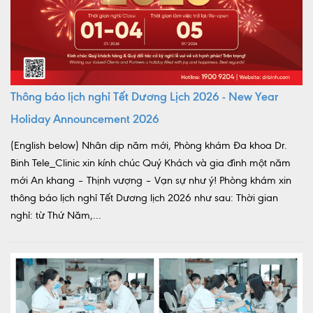
Thông báo lịch nghỉ Tết Dương Lịch 2026 - New Year
Holiday Announcement 2026
(English below) Nhân dịp năm mới, Phòng khám Đa khoa Dr.
Binh Tele_Clinic xin kính chúc Quý Khách và gia đình một năm
mới An khang – Thịnh vượng – Vạn sự như ý! Phòng khám xin
thông báo lịch nghỉ Tết Dương lịch 2026 như sau: Thời gian
nghỉ: từ Thứ Năm,...