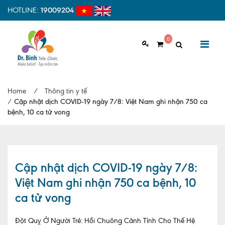
HOTLINE:
19009204
0
GIỚI THIỆU
Home
/
Thông tin y tế
Giới thiệu chung
/
Cập nhật dịch COVID-19 ngày 7/8: Việt Nam ghi nhận 750 ca
bệnh, 10 ca tử vong
Tầm nhìn, sứ mệnh
Vì sao nên chọn Dr.Binh Tele_Clinic
Đội ngũ y bác sĩ
Cập nhật dịch COVID-19 ngày 7/8:
Việt Nam ghi nhận 750 ca bệnh, 10
Cơ sở vật chất
ca tử vong
Hợp tác quốc tế
Đột Quỵ Ở Người Trẻ: Hồi Chuông Cảnh Tỉnh Cho Thế Hệ
Quy trình khám bệnh tại Dr. Binh