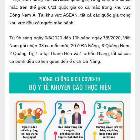
Ngoại
mắc trên thế giới; 6/11 quốc gia có ca mắc trong khu vực
Đông Nam Á. Tại khu vực ASEAN, tất cả các quốc gia trong
Sản - Phụ Khoa
khu vực đều có người mắc bệnh.
Nhi
Từ 9h sáng ngày 6/8/2020 đến 10h sáng ngày 7/8/2020, Việt
Da Liễu
Nam ghi nhận 33 ca mắc mới, 20 ở Đà Nẵng, 6 Quảng Nam,
2 Quảng Trị, 1 ở tại Thanh Hóa và 1 ở Bắc Giang, tất cả các
Mắt
ca bệnh đều có liên quan đến ổ dịch Đà Nẵng.
Răng Hàm Mặt
Tai Mũi Họng
Vật lý trị liệu hồi phục chức năng
Xét nghiệm
Xét nghiệm sàng lọc NIPT
Chẩn đoán hình ảnh