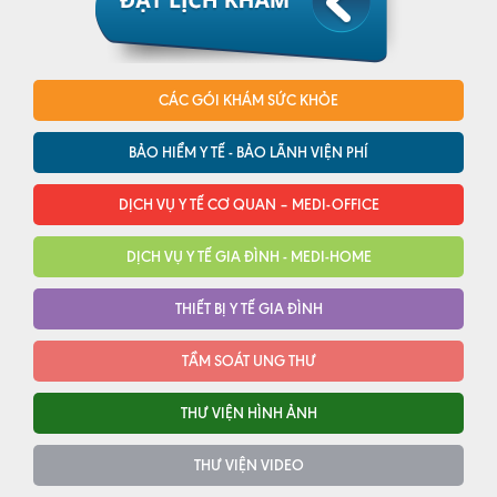
CÁC GÓI KHÁM SỨC KHỎE
BẢO HIỂM Y TẾ - BẢO LÃNH VIỆN PHÍ
DỊCH VỤ Y TẾ CƠ QUAN – MEDI-OFFICE
DỊCH VỤ Y TẾ GIA ĐÌNH - MEDI-HOME
THIẾT BỊ Y TẾ GIA ĐÌNH
TẦM SOÁT UNG THƯ
THƯ VIỆN HÌNH ẢNH
THƯ VIỆN VIDEO