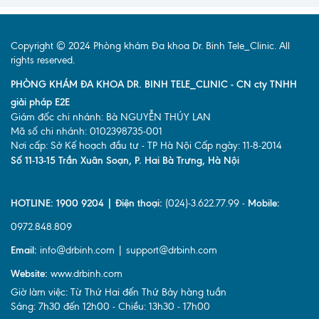
Copyright © 2024 Phòng khám Đa khoa Dr. Binh Tele_Clinic. All
rights reserved.
PHÒNG KHÁM ĐA KHOA DR. BINH TELE_CLINIC - CN cty TNHH
giải pháp E2E
Giám đốc chi nhánh: Bà NGUYỄN THÚY LAN
Mã số chi nhánh: 0102398735-001
Nơi cấp: Sở Kế hoạch đầu tư - TP Hà Nội Cấp ngày: 11-8-2014
Số 11-13-15 Trần Xuân Soạn, P. Hai Bà Trưng, Hà Nội
HOTLINE: 1900 9204 | Điện thoại:
(024)-3.622.77.99 -
Mobile:
0972.848.809
Email:
info@drbinh.com | support@drbinh.com
Website:
www.drbinh.com
Giờ làm việc: Từ Thứ Hai đến Thứ Bảy hàng tuần
Sáng: 7h30 đến 12h00 - Chiều: 13h30 - 17h00