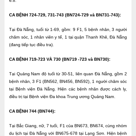
6.8.
Lấy mẫu xét nghiệm tại nhà
CA BỆNH 724-729, 731-743 (BN724-729 và BN731-743):
Bảo hiểm Y tế
Tại Đà Nẵng, tuổi từ 1-69, gồm: 9 F1, 5 bệnh nhân, 3 người
HỎI ĐÁP
Bảo lãnh viện phí
chăm sóc, 1 nhân viên y tế, 1 tại quận Thanh Khê, Đà Nẵng
(đang tiếp tục điều tra).
TUYỂN DỤNG
TRA CỨU HỒ SƠ
CA BỆNH 719-723 VÀ 730 (BN719 -723 và BN730):
Tại Quảng Nam độ tuổi từ 30-51, liên quan Đà Nẵng, gồm 2
bệnh nhân, 3 F1 (BN562, BN456, BN592), 1 người chăm sóc
tại Bệnh viện Đà Nẵng. Hiện các bệnh nhân được cách ly,
điều trị tại Bệnh viện Đa khoa Trung ương Quảng Nam.
CA BỆNH 744 (BN744):
Tại Bắc Giang, nữ, 7 tuổi, F1 của BN673, BN674, cùng nhóm
du lịch tại Đà Nẵng với BN675-678 tại Lạng Sơn. Hiện bệnh