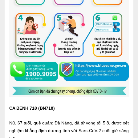
Nội soi tiêu hóa
Các gói khám sức khỏe
Gói khám sức khỏe cá nhân định kỳ
Gói khám tầm soát ung thư sớm
Gói quản lý mạn tính
Dịch vụ ưu đãi đặc biệt
Bác sĩ online - Tư vấn từ xa
Bác sĩ gia đình chăm sóc y tế 24/7
Nhà thuốc GPP
CA BỆNH 718 (BN718)
Dịch vụ Y tế Cơ quan – MEDI-OFFICE
Nữ, 67 tuổi, quê quán: Đà Nẵng, đã tử vong tối 5.8, được xét
nghiệm khẳng định dương tính với Sars-CoV-2 cuối giờ sáng
Dịch vụ Y tế gia đình – MEDI-HOME