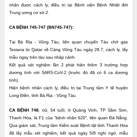
nhân được cách ly, điều trị tại Bệnh viện Bệnh Nhiệt đới
Trung ương cơ sở 2.
CA BỆNH 745-747 (BN745-747):
Tại Bà Rịa - Vũng Tàu, liên quan chuyến Tàu chở gas
Texiana từ Qatar về Cảng Vũng Tàu ngày 28.7, cách ly, lấy
mẫu ngay trên tàu sau nhập cảnh.
Kết quả xét nghiệm lần 2 phát hiện thêm 3 trường hợp
dương tính với SARS-CoV-2 (trước đó đã có 6 ca dương
tính).
Hiện bệnh nhân cách ly, điều trị tại Trung tâm Y tế huyện
Long Điền, tỉnh Bà Rịa - Vũng Tàu.
CA BỆNH 748
, nữ, 54 tuổi, ở Quảng Vinh, TP Sầm Sơn,
Thanh Hóa, là F1 của "bệnh nhân 620", liên quan Đà Nẵng.
Qua giám sát, Trung tâm Kiểm soát Bệnh tật tỉnh Thanh Hóa
đã lấy mẫu xét nghiệm, kết quả ngày 5/8 nghi ngờ, mẫu