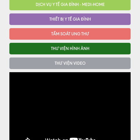
DỊCH VỤ Y TẾ GIA ĐÌNH - MEDI-HOME
THIẾT BỊ Y TẾ GIA ĐÌNH
TẦM SOÁT UNG THƯ
THƯ VIỆN HÌNH ẢNH
THƯ VIỆN VIDEO