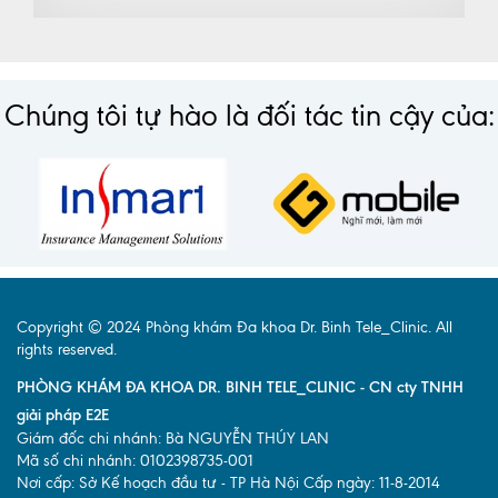
Chúng tôi tự hào là đối tác tin cậy của:
Copyright © 2024 Phòng khám Đa khoa Dr. Binh Tele_Clinic. All
rights reserved.
PHÒNG KHÁM ĐA KHOA DR. BINH TELE_CLINIC - CN cty TNHH
giải pháp E2E
Giám đốc chi nhánh: Bà NGUYỄN THÚY LAN
Mã số chi nhánh: 0102398735-001
Nơi cấp: Sở Kế hoạch đầu tư - TP Hà Nội Cấp ngày: 11-8-2014