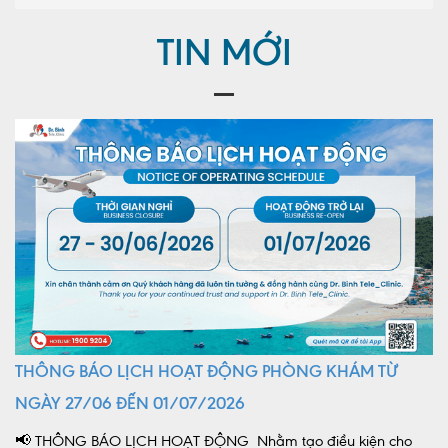
TIN MỚI
THÔNG BÁO LỊCH HOẠT ĐỘNG PHÒNG KHÁM TỪ
NGÀY 27/06 ĐẾN 01/07/2026
📢 THÔNG BÁO LỊCH HOẠT ĐỘNG Nhằm tạo điều kiện cho