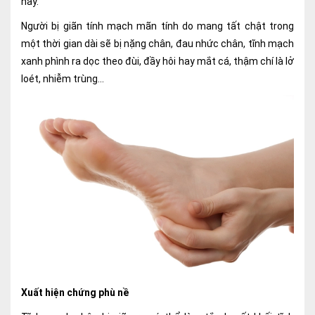
này.
Lấy mẫu xét nghiệm tại nhà
Người bị giãn tính mạch mãn tính do mang tất chật trong
một thời gian dài sẽ bị nặng chân, đau nhức chân, tĩnh mạch
Bảo hiểm Y tế
xanh phình ra dọc theo đùi, đầy hôi hay mắt cá, thậm chí là lở
HỎI ĐÁP
Bảo lãnh viện phí
loét, nhiễm trùng...
TUYỂN DỤNG
TRA CỨU HỒ SƠ
Xuất hiện chứng phù nề