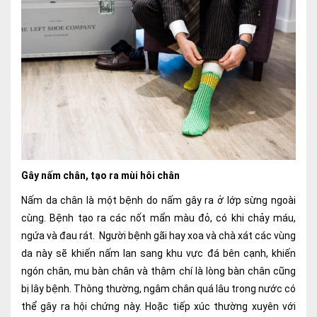
Ngoại
Sản - Phụ Khoa
Nhi
Da Liễu
Mắt
Răng Hàm Mặt
Gây nấm chân, tạo ra mùi hôi chân
Tai Mũi Họng
Nấm da chân là một bệnh do nấm gây ra ở lớp sừng ngoài
Vật lý trị liệu hồi phục chức năng
cùng. Bệnh tạo ra các nốt mẩn màu đỏ, có khi chảy máu,
ngứa và đau rát. Người bệnh gãi hay xoa và chà xát các vùng
Xét nghiệm
da này sẽ khiến nấm lan sang khu vực đá bên cạnh, khiến
ngón chân, mu bàn chân và thậm chí là lòng bàn chân cũng
Xét nghiệm sàng lọc NIPT
bị lây bệnh. Thông thường, ngâm chân quá lâu trong nước có
Chẩn đoán hình ảnh
thể gây ra hội chứng này. Hoặc tiếp xúc thường xuyên với