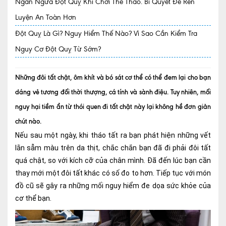
Ngăn Ngừa Đột Quỵ Khi Chơi Thể Thao. Bí Quyết Để Rèn
Luyện An Toàn Hơn
Quy trình khám BHYT
Đột Quỵ Là Gì? Nguy Hiểm Thế Nào? Vì Sao Cần Kiểm Tra
TRANG CHỦ
Hồ sơ năng lực phòng khám
Nguy Cơ Đột Quỵ Từ Sớm?
TIN TỨC
Thông tin y tế
Những đôi tất chật, ôm khít và bó sát cơ thể có thể đem lại cho bạn
dáng vẻ tương đối thời thượng, cá tính và sành điệu. Tuy nhiên, mối
Tin Ưu đãi
nguy hại tiềm ẩn từ thói quen đi tất chật này lại không hề đơn giản
Tin sự kiện
chút nào.
Nếu sau một ngày, khi tháo tất ra bạn phát hiện những vết
Báo chí nói về chúng tôi
lằn sẫm màu trên da thịt, chắc chắn bạn đã đi phải đôi tất
Tin tức BHYT
quá chật, so với kích cỡ của chân mình. Đã đến lúc bạn cần
thay mới một đôi tất khác có số đo to hơn. Tiếp tục với món
DỊCH VỤ
đồ cũ sẽ gây ra những mối nguy hiểm đe dọa sức khỏe của
Các chuyên khoa tại Phòng khám
cơ thể bạn.
Nội