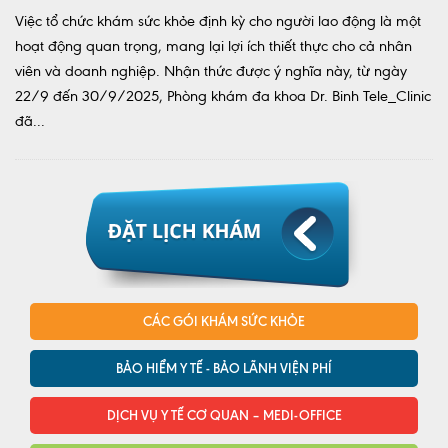
Việc tổ chức khám sức khỏe định kỳ cho người lao động là một
hoạt động quan trọng, mang lại lợi ích thiết thực cho cả nhân
viên và doanh nghiệp. Nhận thức được ý nghĩa này, từ ngày
22/9 đến 30/9/2025, Phòng khám đa khoa Dr. Binh Tele_Clinic
đã...
CÁC GÓI KHÁM SỨC KHỎE
BẢO HIỂM Y TẾ - BẢO LÃNH VIỆN PHÍ
DỊCH VỤ Y TẾ CƠ QUAN – MEDI-OFFICE