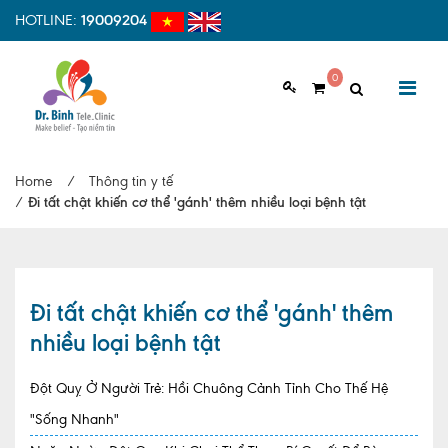
HOTLINE:
19009204
0
GIỚI THIỆU
Home
/
Thông tin y tế
Giới thiệu chung
/
Đi tất chật khiến cơ thể 'gánh' thêm nhiều loại bệnh tật
Tầm nhìn, sứ mệnh
Vì sao nên chọn Dr.Binh Tele_Clinic
Đi tất chật khiến cơ thể 'gánh' thêm
Đội ngũ y bác sĩ
nhiều loại bệnh tật
Cơ sở vật chất
Đột Quỵ Ở Người Trẻ: Hồi Chuông Cảnh Tỉnh Cho Thế Hệ
Hợp tác quốc tế
"Sống Nhanh"
Quy trình khám bệnh tại Dr. Binh