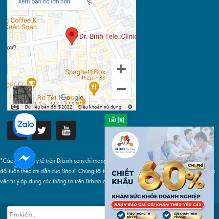
*Các thông tin y tế trên Drbinh.com chỉ mang tính chất tham khảo, khi áp dụng phải tuyệt
đối tuân theo chỉ dẫn của Bác sĩ. Chúng tôi tuyệt đối không chịu bất cứ trách nhiệm nào do
việc tự ý áp dụng các thông tin trên Drbinh.com gây ra.