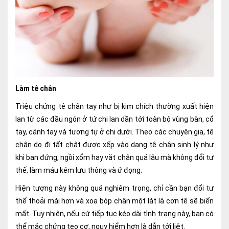
Làm tê chân
Triệu chứng tê chân tay như bị kim chích thường xuất hiện
lan từ các đầu ngón ở tứ chi lan dần tới toàn bộ vùng bàn, cổ
tay, cánh tay và tương tự ở chi dưới. Theo các chuyên gia, tê
chân do đi tất chật được xếp vào dạng tê chân sinh lý như
khi bạn đứng, ngồi xổm hay vắt chân quá lâu mà không đổi tư
thế, làm máu kém lưu thông và ứ đọng.
Hiện tượng này không quá nghiêm trọng, chỉ cần bạn đổi tư
thế thoải mái hơn và xoa bóp chân một lát là cơn tê sẽ biến
mất. Tuy nhiên, nếu cứ tiếp tục kéo dài tình trạng này, bạn có
thể mắc chứng teo cơ, nguy hiểm hơn là dẫn tới liệt.