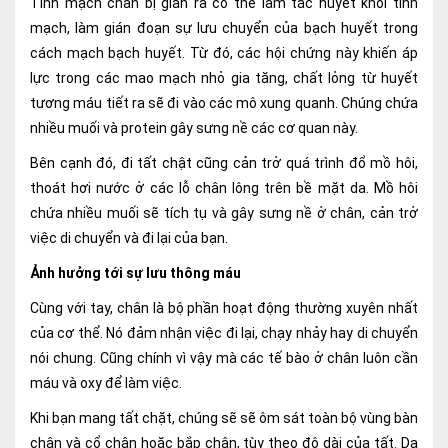
Tĩnh mạch chân bị giãn ra có thể làm tắc huyết khối tĩnh
mạch, làm gián đoạn sự lưu chuyển của bạch huyết trong
cách mạch bạch huyết. Từ đó, các hội chứng này khiến áp
lực trong các mao mạch nhỏ gia tăng, chất lỏng từ huyết
tương máu tiết ra sẽ đi vào các mô xung quanh. Chúng chứa
nhiều muối và protein gây sưng nề các cơ quan này.
Bên cạnh đó, đi tất chật cũng cản trở quá trình đổ mồ hôi,
thoát hơi nước ở các lỗ chân lông trên bề mặt da. Mồ hôi
chứa nhiều muối sẽ tích tụ và gây sưng nề ở chân, cản trở
việc di chuyển và đi lại của bạn.
Ảnh hưởng tới sự lưu thông máu
Cùng với tay, chân là bộ phần hoạt động thường xuyên nhất
của cơ thể. Nó đảm nhận việc đi lại, chạy nhảy hay di chuyển
nói chung. Cũng chính vì vậy mà các tế bào ở chân luôn cần
máu và oxy để làm việc.
Khi bạn mang tất chặt, chúng sẽ sẽ ôm sát toàn bộ vùng bàn
chân và cổ chân hoặc bắp chân, tùy theo độ dài của tất. Da