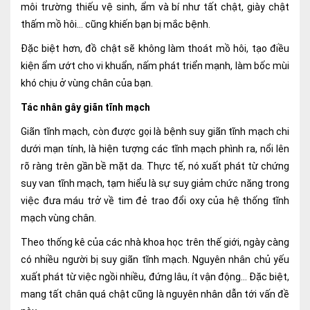
môi trường thiếu vệ sinh, ẩm và bí như tất chật, giày chật
Nội soi tiêu hóa
thấm mồ hôi... cũng khiến bạn bị mắc bệnh.
Các gói khám sức khỏe
Đặc biệt hơn, đồ chật sẽ không làm thoát mồ hôi, tạo điều
kiện ẩm ướt cho vi khuẩn, nấm phát triển mạnh, làm bốc mùi
Gói khám sức khỏe cá nhân định kỳ
khó chịu ở vùng chân của bạn.
Gói khám tầm soát ung thư sớm
Tác nhân gây giãn tĩnh mạch
Gói quản lý mạn tính
Giãn tĩnh mạch, còn được gọi là bệnh suy giãn tĩnh mạch chi
dưới mạn tính, là hiện tượng các tĩnh mạch phình ra, nổi lên
Dịch vụ ưu đãi đặc biệt
rõ ràng trên gần bề mặt da. Thực tế, nó xuất phát từ chứng
suy van tĩnh mạch, tạm hiểu là sự suy giảm chức năng trong
Bác sĩ online - Tư vấn từ xa
việc đưa máu trở về tim đẻ trao đổi oxy của hệ thống tĩnh
Bác sĩ gia đình chăm sóc y tế 24/7
mạch vùng chân.
Theo thống kê của các nhà khoa học trên thế giới, ngày càng
Nhà thuốc GPP
có nhiều người bị suy giãn tĩnh mạch. Nguyên nhân chủ yếu
Dịch vụ Y tế Cơ quan – MEDI-OFFICE
xuất phát từ việc ngồi nhiều, đứng lâu, ít vận động... Đặc biệt,
mang tất chân quá chật cũng là nguyên nhân dẫn tới vấn đề
Dịch vụ Y tế gia đình – MEDI-HOME