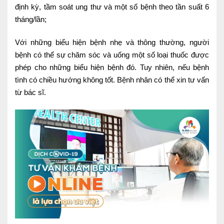
định kỳ, tầm soát ung thư và một số bệnh theo tần suất 6
Ngoại
tháng/lần;
Sản - Phụ Khoa
Với những biểu hiện bệnh nhẹ và thông thường, người
Nhi
bệnh có thể sự chăm sóc và uống một số loại thuốc được
phép cho những biểu hiện bệnh đó.
Tuy nhiên, nếu bệnh
Da Liễu
tình có chiều hướng không tốt. Bệnh nhân có thể xin tư vấn
từ bác sĩ.
Mắt
Răng Hàm Mặt
Tai Mũi Họng
Vật lý trị liệu hồi phục chức năng
Xét nghiệm
Xét nghiệm sàng lọc NIPT
Chẩn đoán hình ảnh