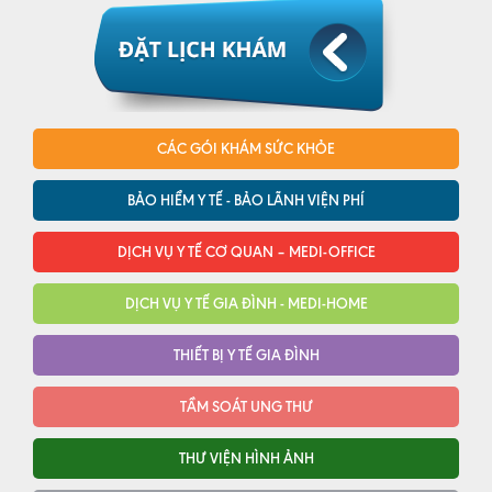
CÁC GÓI KHÁM SỨC KHỎE
BẢO HIỂM Y TẾ - BẢO LÃNH VIỆN PHÍ
DỊCH VỤ Y TẾ CƠ QUAN – MEDI-OFFICE
DỊCH VỤ Y TẾ GIA ĐÌNH - MEDI-HOME
THIẾT BỊ Y TẾ GIA ĐÌNH
TẦM SOÁT UNG THƯ
THƯ VIỆN HÌNH ẢNH