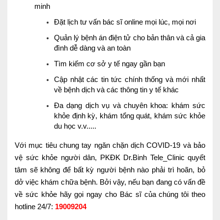
minh
Đặt lịch tư vấn bác sĩ online mọi lúc, mọi nơi
Quản lý bệnh án điện tử cho bản thân và cả gia
đình dễ dàng và an toàn
Tìm kiếm cơ sở y tế ngay gần bạn
Cập nhật các tin tức chính thống và mới nhất
về bệnh dịch và các thông tin y tế khác
Đa dạng dịch vụ và chuyên khoa: khám sức
khỏe định kỳ, khám tổng quát, khám sức khỏe
du học v.v.....
Với mục tiêu chung tay ngăn chặn dịch COVID-19 và bảo
vệ sức khỏe người dân, PKĐK Dr.Binh Tele_Clinic quyết
tâm sẽ không để bất kỳ người bệnh nào phải trì hoãn, bỏ
dở việc khám chữa bệnh. Bởi vậy, nếu bạn đang có vấn đề
về sức khỏe hãy gọi ngay cho Bác sĩ của chúng tôi theo
hotline 24/7:
19009204