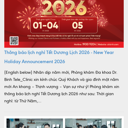
Thông báo lịch nghỉ Tết Dương Lịch 2026 - New Year
Holiday Announcement 2026
(English below) Nhân dịp năm mới, Phòng khám Đa khoa Dr.
Binh Tele_Clinic xin kính chúc Quý Khách và gia đình một năm
mới An khang – Thịnh vượng – Vạn sự như ý! Phòng khám xin
thông báo lịch nghỉ Tết Dương lịch 2026 như sau: Thời gian
nghỉ: từ Thứ Năm,...