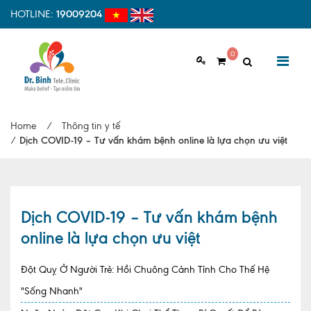
HOTLINE:
19009204
0
GIỚI THIỆU
Home
/
Thông tin y tế
Giới thiệu chung
/
Dịch COVID-19 – Tư vấn khám bệnh online là lựa chọn ưu việt
Tầm nhìn, sứ mệnh
Vì sao nên chọn Dr.Binh Tele_Clinic
Dịch COVID-19 – Tư vấn khám bệnh
Đội ngũ y bác sĩ
online là lựa chọn ưu việt
Cơ sở vật chất
Đột Quỵ Ở Người Trẻ: Hồi Chuông Cảnh Tỉnh Cho Thế Hệ
Hợp tác quốc tế
"Sống Nhanh"
Quy trình khám bệnh tại Dr. Binh