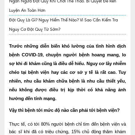
Ngăn Ngừa Đột Quỵ Khi Chơi Thể Thao. Bí Quyết Để Rèn
Luyện An Toàn Hơn
Quy trình khám BHYT
Đột Quỵ Là Gì? Nguy Hiểm Thế Nào? Vì Sao Cần Kiểm Tra
TRANG CHỦ
Hồ sơ năng lực phòng khám
Nguy Cơ Đột Quỵ Từ Sớm?
TIN TỨC
Thông tin y tế
Trước những diễn biến khó lường của tình hình dịch
bệnh COVID-19, chuyện người bệnh hoang mang, lo
Tin Ưu đãi
sợ khi đi khám cũng là điều dễ hiểu. Nguy cơ lây nhiễm
Tin sự kiện
chéo tại bệnh viện hay các cơ sở y tế là rất cao. Tuy
nhiên, nhu cầu khám chữa bệnh là nhu cầu thiết yếu,
Báo chí nói về chúng tôi
nếu không được điều trị kịp thời có khả năng ảnh
Tin tức BHYT
hưởng đến tính mạng.
DỊCH VỤ
Vậy thì bệnh tới mức độ nào cần phải tới bệnh viện?
Các chuyên khoa tại Phòng khám
Thực tế, có tới 80% người bệnh chỉ tìm đến bệnh viện và
Nội
bác sĩ khi đã có triệu chứng, 15% chủ động thăm khám