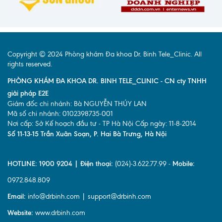
Copyright © 2024 Phòng khám Đa khoa Dr. Binh Tele_Clinic. All
rights reserved.
PHÒNG KHÁM ĐA KHOA DR. BINH TELE_CLINIC - CN cty TNHH
giải pháp E2E
Giám đốc chi nhánh: Bà NGUYỄN THÚY LAN
Mã số chi nhánh: 0102398735-001
Nơi cấp: Sở Kế hoạch đầu tư - TP Hà Nội Cấp ngày: 11-8-2014
Số 11-13-15 Trần Xuân Soạn, P. Hai Bà Trưng, Hà Nội
HOTLINE: 1900 9204 | Điện thoại:
(024)-3.622.77.99 -
Mobile:
0972.848.809
Email:
info@drbinh.com | support@drbinh.com
Website:
www.drbinh.com