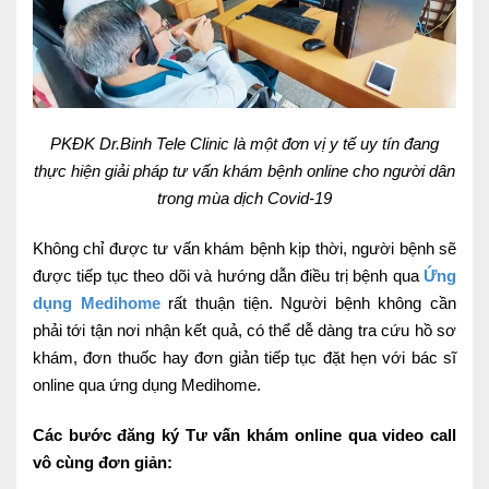
Lấy mẫu xét nghiệm tại nhà
Bảo hiểm Y tế
HỎI ĐÁP
Bảo lãnh viện phí
PKĐK Dr.Binh Tele Clinic là một đơn vị y tế uy tín đang
TUYỂN DỤNG
TRA CỨU HỒ SƠ
thực hiện giải pháp tư vấn khám bệnh online cho người dân
trong mùa dịch Covid-19
Không chỉ được tư vấn khám bệnh kịp thời, người bệnh sẽ
được tiếp tục theo dõi và hướng dẫn điều trị bệnh qua
Ứng
dụng Medihome
rất thuận tiện. Người bệnh không cần
phải tới tận nơi nhận kết quả, có thể dễ dàng tra cứu hồ sơ
khám, đơn thuốc hay đơn giản tiếp tục đặt hẹn với bác sĩ
online qua ứng dụng Medihome.
Các bước đăng ký Tư vấn khám online qua video call
vô cùng đơn giản: