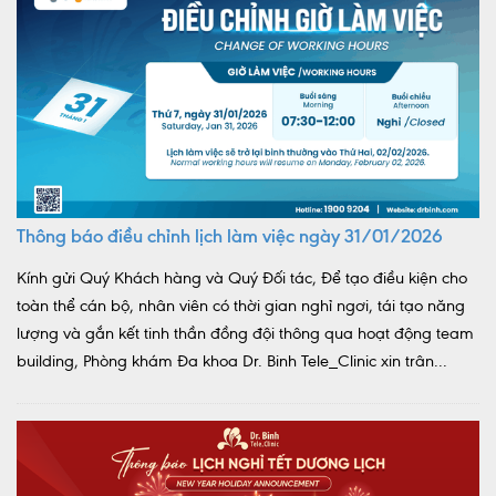
Thông báo điều chỉnh lịch làm việc ngày 31/01/2026
Kính gửi Quý Khách hàng và Quý Đối tác, Để tạo điều kiện cho
toàn thể cán bộ, nhân viên có thời gian nghỉ ngơi, tái tạo năng
lượng và gắn kết tinh thần đồng đội thông qua hoạt động team
building, Phòng khám Đa khoa Dr. Binh Tele_Clinic xin trân...