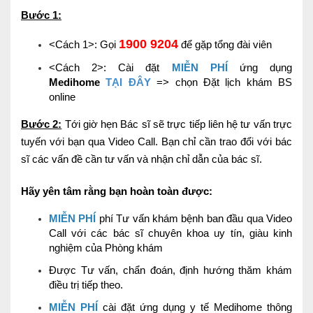
Bước 1:
1900 9204
<Cách 1>: Gọi
để gặp tổng đài viên
<Cách 2>: Cài đặt
MIỄN PHÍ
ứng dụng
Medihome
TẠI ĐÂY
=> chọn Đặt lịch khám BS
online
Bước 2:
Tới giờ hẹn Bác sĩ sẽ trực tiếp liên hệ tư vấn trực
tuyến với bạn qua Video Call.
Bạn chỉ cần trao đổi với bác
sĩ các vấn đề cần tư vấn và nhận chỉ dẫn của bác sĩ.
Hãy yên tâm rằng bạn hoàn toàn được:
MIỄN PHÍ
phí Tư vấn khám bệnh ban đầu qua
Video
Call
với các bác sĩ chuyên khoa uy tín, giàu kinh
nghiệm của Phòng khám
Được Tư vấn, chẩn đoán, định hướng thăm khám
điều trị tiếp theo.
MIỄN PHÍ
cài đặt ứng dụng y tế Medihome thông