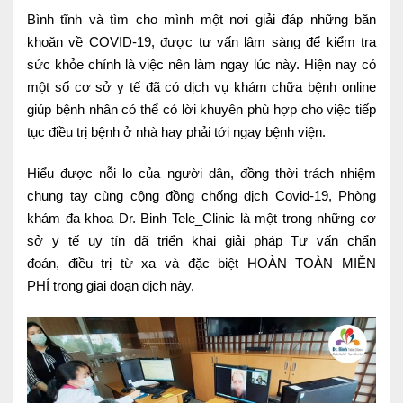
Bình tĩnh và tìm cho mình một nơi giải đáp những băn
Nội soi tiêu hóa
khoăn về COVID-19, được tư vấn lâm sàng để kiểm tra
Các gói khám sức khỏe
sức khỏe chính là việc nên làm ngay lúc này. Hiện nay có
một số cơ sở y tế đã có dịch vụ khám chữa bệnh online
Gói khám sức khỏe cá nhân định kỳ
giúp bệnh nhân có thể có lời khuyên phù hợp cho việc tiếp
Gói khám tầm soát ung thư sớm
tục điều trị bệnh ở nhà hay phải tới ngay bệnh viện.
Gói quản lý mạn tính
Hiểu được nỗi lo của người dân, đồng thời trách nhiệm
chung tay cùng cộng đồng chống dịch Covid-19, Phòng
Dịch vụ ưu đãi đặc biệt
khám đa khoa Dr. Binh Tele_Clinic là một trong những cơ
sở y tế uy tín đã triển khai giải pháp Tư vấn chẩn
Bác sĩ online - Tư vấn từ xa
đoán, điều trị từ xa và đặc biệt HOÀN TOÀN MIỄN
Bác sĩ gia đình chăm sóc y tế 24/7
PHÍ trong giai đoạn dịch này.
Nhà thuốc GPP
Dịch vụ Y tế Cơ quan – MEDI-OFFICE
Dịch vụ Y tế gia đình – MEDI-HOME