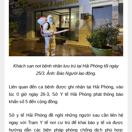
Nội soi tiêu hóa
Các gói khám sức khỏe
Gói khám sức khỏe cá nhân định kỳ
Gói khám tầm soát ung thư sớm
Gói quản lý mạn tính
Khách sạn nơi bệnh nhân lưu trú tại Hải Phòng tối ngày
Dịch vụ ưu đãi đặc biệt
25/3. Ảnh: Báo Người lao động.
Bác sĩ online - Tư vấn từ xa
Liên quan đến ca bệnh được ghi nhận tại Hải Phòng, vào
Bác sĩ gia đình chăm sóc y tế 24/7
lúc 0 giờ ngày 26-3, Sở Y tế Hải Phòng phát thông báo
khẩn số 5 đến cộng đồng.
Nhà thuốc GPP
Sở y tế Hải Phòng đề nghị những người sau cần liên hệ
Dịch vụ Y tế Cơ quan – MEDI-OFFICE
ngay với Trạm Y tế nơi cư trú để khai báo y tế và được
Dịch vụ Y tế gia đình – MEDI-HOME
hướng dẫn các biện pháp phòng chống dịch phù hợp: