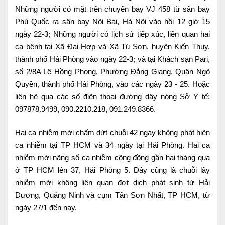
Những người có mặt trên chuyến bay VJ 458 từ sân bay
Lấy mẫu xét nghiệm tại nhà
Phú Quốc ra sân bay Nội Bài, Hà Nội vào hồi 12 giờ 15
Bảo hiểm Y tế
ngày 22-3; Những người có lịch sử tiếp xúc, liên quan hai
ca bệnh tại Xã Đại Hợp và Xã Tú Sơn, huyện Kiến Thụy,
HỎI ĐÁP
Bảo lãnh viện phí
thành phố Hải Phòng vào ngày 22-3; và tại Khách sạn Pari,
số 2/8A Lê Hồng Phong, Phường Đằng Giang, Quận Ngô
TUYỂN DỤNG
TRA CỨU HỒ SƠ
Quyền, thành phố Hải Phòng, vào các ngày 23 - 25. Hoặc
liên hệ qua các số điện thoại đường dây nóng Sở Y tế:
097878.9499, 090.2210.218, 091.249.8366.
Hai ca nhiễm mới chấm dứt chuỗi 42 ngày không phát hiện
ca nhiễm tại TP HCM và 34 ngày tại Hải Phòng. Hai ca
nhiễm mới nâng số ca nhiễm cộng đồng gần hai tháng qua
ở TP HCM lên 37, Hải Phòng 5. Đây cũng là chuỗi lây
nhiễm mới không liên quan đợt dịch phát sinh từ Hải
Dương, Quảng Ninh và cụm Tân Sơn Nhất, TP HCM, từ
ngày 27/1 đến nay.