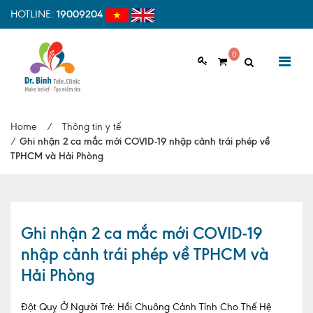
HOTLINE:
19009204
0
GIỚI THIỆU
Home
/
Thông tin y tế
Giới thiệu chung
/
Ghi nhận 2 ca mắc mới COVID-19 nhập cảnh trái phép về
TPHCM và Hải Phòng
Tầm nhìn, sứ mệnh
Vì sao nên chọn Dr.Binh Tele_Clinic
Đội ngũ y bác sĩ
Ghi nhận 2 ca mắc mới COVID-19
nhập cảnh trái phép về TPHCM và
Cơ sở vật chất
Hải Phòng
Hợp tác quốc tế
Đột Quỵ Ở Người Trẻ: Hồi Chuông Cảnh Tỉnh Cho Thế Hệ
Quy trình khám bệnh tại Dr. Binh