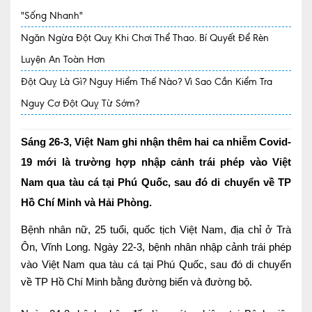
"Sống Nhanh"
Quy trình khám BHYT
Ngăn Ngừa Đột Quỵ Khi Chơi Thể Thao. Bí Quyết Để Rèn
TRANG CHỦ
Hồ sơ năng lực phòng khám
Luyện An Toàn Hơn
Đột Quỵ Là Gì? Nguy Hiểm Thế Nào? Vì Sao Cần Kiểm Tra
TIN TỨC
Nguy Cơ Đột Quỵ Từ Sớm?
Thông tin y tế
Tin Ưu đãi
Sáng 26-3, Việt Nam ghi nhận thêm hai ca nhiễm Covid-
19 mới là trường hợp nhập cảnh trái phép vào Việt
Tin sự kiện
Nam qua tàu cá tại Phú Quốc, sau đó di chuyển về TP
Báo chí nói về chúng tôi
Hồ Chí Minh và Hải Phòng.
Tin tức BHYT
Bệnh nhân nữ, 25 tuổi, quốc tịch Việt Nam, địa chỉ ở Trà
Ôn, Vĩnh Long. Ngày 22-3, bệnh nhân nhập cảnh trái phép
DỊCH VỤ
vào Việt Nam qua tàu cá tại Phú Quốc, sau đó di chuyển
Các chuyên khoa tại Phòng khám
về TP Hồ Chí Minh bằng đường biển và đường bộ.
Nội