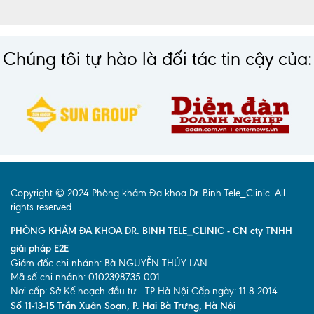
Chúng tôi tự hào là đối tác tin cậy của:
Copyright © 2024 Phòng khám Đa khoa Dr. Binh Tele_Clinic. All
rights reserved.
PHÒNG KHÁM ĐA KHOA DR. BINH TELE_CLINIC - CN cty TNHH
giải pháp E2E
Giám đốc chi nhánh: Bà NGUYỄN THÚY LAN
Mã số chi nhánh: 0102398735-001
Nơi cấp: Sở Kế hoạch đầu tư - TP Hà Nội Cấp ngày: 11-8-2014
Số 11-13-15 Trần Xuân Soạn, P. Hai Bà Trưng, Hà Nội