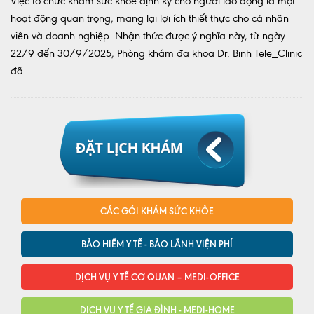
Việc tổ chức khám sức khỏe định kỳ cho người lao động là một
hoạt động quan trọng, mang lại lợi ích thiết thực cho cả nhân
viên và doanh nghiệp. Nhận thức được ý nghĩa này, từ ngày
22/9 đến 30/9/2025, Phòng khám đa khoa Dr. Binh Tele_Clinic
đã...
CÁC GÓI KHÁM SỨC KHỎE
BẢO HIỂM Y TẾ - BẢO LÃNH VIỆN PHÍ
DỊCH VỤ Y TẾ CƠ QUAN – MEDI-OFFICE
DỊCH VỤ Y TẾ GIA ĐÌNH - MEDI-HOME