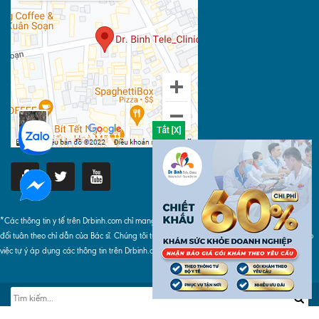
*Các thông tin y tế trên Drbinh.com chỉ mang tính chất tham khảo, khi áp dụng phải tuyệt
đối tuân theo chỉ dẫn của Bác sĩ. Chúng tôi tuyệt đối không chịu bất cứ trách nhiệm nào do
việc tự ý áp dụng các thông tin trên Drbinh.com gây ra.