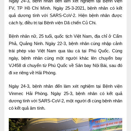
Ngày 24-3, bệnh nhân đến làm xét nghiệm tại Bệnh viện
Ngoại
FV, TP Hồ Chí Mình. Ngày 25-3-2021, bệnh nhân có kết
quả dương tính với SARS-CoV-2. Hiện bệnh nhân được
Sản - Phụ Khoa
cách ly, điều trị tại Bệnh viện Dã chiến Củ Chi.
Nhi
Bệnh nhân nữ, 25 tuổi, quốc tịch Việt Nam, địa chỉ ở Cẩm
Da Liễu
Phả, Quảng Ninh. Ngày 22-3, bệnh nhân cùng nhập cảnh
trái phép vào Việt Nam qua tàu cá tại Phú Quốc. Cùng
Mắt
ngày, bệnh nhân cùng một người khác lên chuyến bay
VJ458 di chuyển từ Phú Quốc về Sân bay Nội Bài, sau đó
Răng Hàm Mặt
đi xe riêng về Hải Phòng.
Tai Mũi Họng
Ngày 24-3, bệnh nhân đến làm xét nghiệm tại Bệnh viện
Vật lý trị liệu hồi phục chức năng
Vinmec Hải Phòng. Ngày 25-3, bệnh nhân có kết quả
dương tính với SARS-CoV-2, một người đi cùng bệnh nhân
Xét nghiệm
có kết quả âm tính.
Xét nghiệm sàng lọc NIPT
Chẩn đoán hình ảnh