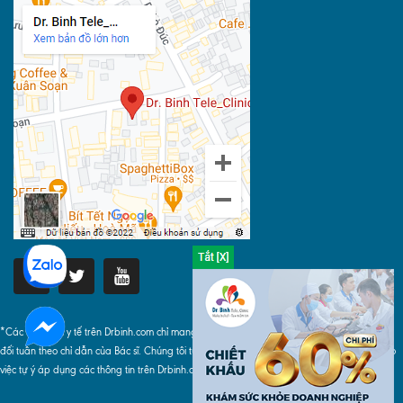
*Các thông tin y tế trên Drbinh.com chỉ mang tính chất tham khảo, khi áp dụng phải tuyệt
đối tuân theo chỉ dẫn của Bác sĩ. Chúng tôi tuyệt đối không chịu bất cứ trách nhiệm nào do
việc tự ý áp dụng các thông tin trên Drbinh.com gây ra.