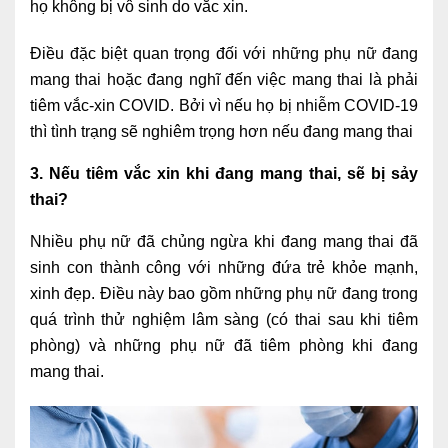
họ không bị vô sinh do vắc xin.
Lấy mẫu xét nghiệm tại nhà
Điều đặc biệt quan trọng đối với những phụ nữ đang
Bảo hiểm Y tế
mang thai hoặc đang nghĩ đến việc mang thai là phải
HỎI ĐÁP
tiêm vắc-xin COVID. Bởi vì nếu họ bị nhiễm COVID-19
Bảo lãnh viện phí
thì tình trạng sẽ nghiêm trọng hơn nếu đang mang thai
TUYỂN DỤNG
TRA CỨU HỒ SƠ
3. Nếu tiêm vắc xin khi đang mang thai, sẽ bị sảy
thai?
Nhiều phụ nữ đã chủng ngừa khi đang mang thai đã
sinh con thành công với những đứa trẻ khỏe mạnh,
xinh đẹp. Điều này bao gồm những phụ nữ đang trong
quá trình thử nghiệm lâm sàng (có thai sau khi tiêm
phòng) và những phụ nữ đã tiêm phòng khi đang
mang thai.