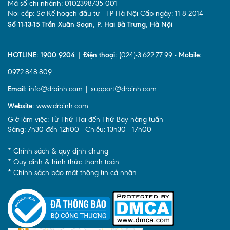
Mã số chi nhánh: 0102398735-001
Nơi cấp: Sở Kế hoạch đầu tư - TP Hà Nội Cấp ngày: 11-8-2014
Số 11-13-15 Trần Xuân Soạn, P. Hai Bà Trưng, Hà Nội
HOTLINE: 1900 9204 | Điện thoại:
(024)-3.622.77.99 -
Mobile:
0972.848.809
Email:
info@drbinh.com | support@drbinh.com
Website:
www.drbinh.com
Giờ làm việc: Từ Thứ Hai đến Thứ Bảy hàng tuần
Sáng: 7h30 đến 12h00 - Chiều: 13h30 - 17h00
* Chính sách & quy định chung
* Quy định & hình thức thanh toán
* Chính sách bảo mật thông tin cá nhân