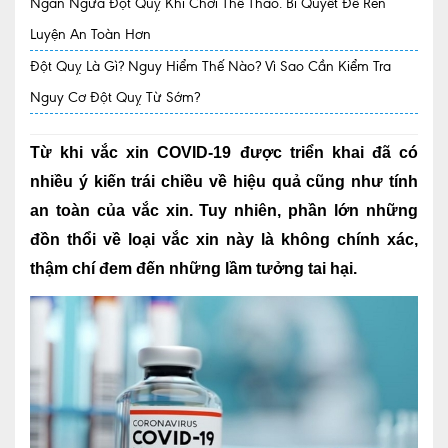
Ngăn Ngừa Đột Quỵ Khi Chơi Thể Thao. Bí Quyết Để Rèn
Luyện An Toàn Hơn
Quy trình khám BHYT
Đột Quỵ Là Gì? Nguy Hiểm Thế Nào? Vì Sao Cần Kiểm Tra
TRANG CHỦ
Hồ sơ năng lực phòng khám
Nguy Cơ Đột Quỵ Từ Sớm?
TIN TỨC
Thông tin y tế
Từ khi vắc xin COVID-19 được triển khai đã có
nhiều ý kiến trái chiều về hiệu quả cũng như tính
Tin Ưu đãi
an toàn của vắc xin. Tuy nhiên, phần lớn những
Tin sự kiện
đồn thổi về loại vắc xin này là không chính xác,
thậm chí đem đến những lầm tưởng tai hại.
Báo chí nói về chúng tôi
Tin tức BHYT
DỊCH VỤ
Các chuyên khoa tại Phòng khám
Nội