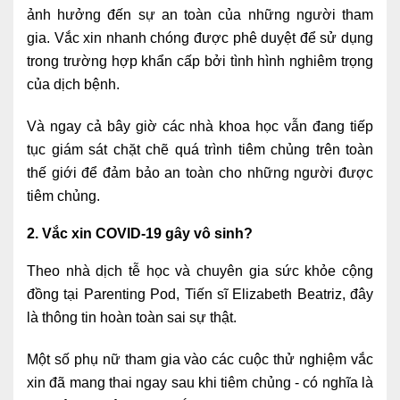
ảnh hưởng đến sự an toàn của những người tham
Nội soi tiêu hóa
gia. Vắc xin nhanh chóng được phê duyệt để sử dụng
Các gói khám sức khỏe
trong trường hợp khẩn cấp bởi tình hình nghiêm trọng
của dịch bệnh.
Gói khám sức khỏe cá nhân định kỳ
Và ngay cả bây giờ các nhà khoa học vẫn đang tiếp
Gói khám tầm soát ung thư sớm
tục giám sát chặt chẽ quá trình tiêm chủng trên toàn
Gói quản lý mạn tính
thế giới để đảm bảo an toàn cho những người được
tiêm chủng.
Dịch vụ ưu đãi đặc biệt
2. Vắc xin COVID-19 gây vô sinh?
Bác sĩ online - Tư vấn từ xa
Theo nhà dịch tễ học và chuyên gia sức khỏe cộng
Bác sĩ gia đình chăm sóc y tế 24/7
đồng tại Parenting Pod, Tiến sĩ Elizabeth Beatriz, đây
Nhà thuốc GPP
là thông tin hoàn toàn sai sự thật.
Dịch vụ Y tế Cơ quan – MEDI-OFFICE
Một số phụ nữ tham gia vào các cuộc thử nghiệm vắc
xin đã mang thai ngay sau khi tiêm chủng - có nghĩa là
Dịch vụ Y tế gia đình – MEDI-HOME