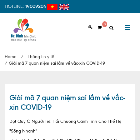
HOTLINE:
19009204
0
GIỚI THIỆU
Home
/
Thông tin y tế
Giới thiệu chung
/
Giải mã 7 quan niệm sai lầm về vắc-xin COVID-19
Tầm nhìn, sứ mệnh
Vì sao nên chọn Dr.Binh Tele_Clinic
Giải mã 7 quan niệm sai lầm về vắc-
Đội ngũ y bác sĩ
xin COVID-19
Cơ sở vật chất
Đột Quỵ Ở Người Trẻ: Hồi Chuông Cảnh Tỉnh Cho Thế Hệ
Hợp tác quốc tế
"Sống Nhanh"
Quy trình khám bệnh tại Dr. Binh