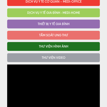
DỊCH VỤ Y TẾ CƠ QUAN – MEDI-OFFICE
DỊCH VỤ Y TẾ GIA ĐÌNH - MEDI-HOME
THIẾT BỊ Y TẾ GIA ĐÌNH
TẦM SOÁT UNG THƯ
THƯ VIỆN HÌNH ẢNH
THƯ VIỆN VIDEO