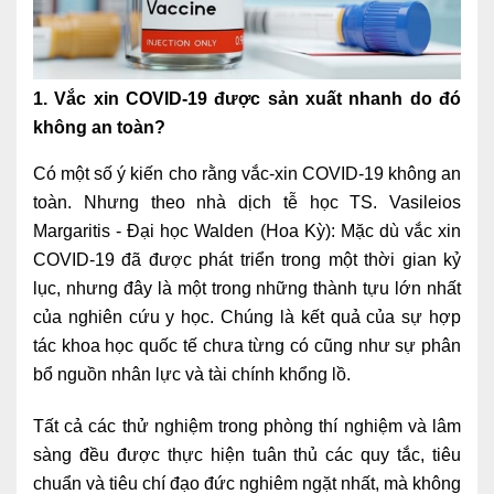
Ngoại
Sản - Phụ Khoa
1. Vắc xin COVID-19 được sản xuất nhanh do đó
Nhi
không an toàn?
Da Liễu
Có một số ý kiến cho rằng vắc-xin COVID-19 không an
toàn. Nhưng theo nhà dịch tễ học TS. Vasileios
Mắt
Margaritis - Đại học Walden (Hoa Kỳ): Mặc dù vắc xin
Răng Hàm Mặt
COVID-19 đã được phát triển trong một thời gian kỷ
lục, nhưng đây là một trong những thành tựu lớn nhất
Tai Mũi Họng
của nghiên cứu y học. Chúng là kết quả của sự hợp
Vật lý trị liệu hồi phục chức năng
tác khoa học quốc tế chưa từng có cũng như sự phân
bổ nguồn nhân lực và tài chính khổng lồ.
Xét nghiệm
Tất cả các thử nghiệm trong phòng thí nghiệm và lâm
Xét nghiệm sàng lọc NIPT
sàng đều được thực hiện tuân thủ các quy tắc, tiêu
Chẩn đoán hình ảnh
chuẩn và tiêu chí đạo đức nghiêm ngặt nhất, mà không