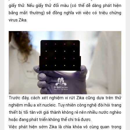
giấy thử. Nếu giấy thử đổi màu (có thể dễ dàng phát hiện
Ngoại
bằng mắt thường) sẽ đồng nghĩa với việc có triệu chứng
Sản - Phụ Khoa
virus Zika.
Nhi
Da Liễu
Mắt
Răng Hàm Mặt
Tai Mũi Họng
Vật lý trị liệu hồi phục chức năng
Trước đây, cách xét nghiệm vi rút Zika cũng dựa trên thử
Xét nghiệm
nghiệm mẫu a xít nucleic. Tuy nhiên công nghệ đòi hỏi trang
thiết bị tối tân với giá thành không rẻ nên nhiều nước nghèo
Xét nghiệm sàng lọc NIPT
hoặc đang phát triển không thể chi trả được.
Chẩn đoán hình ảnh
Việc phát hiện sớm Zika là chìa khóa vô cùng quan trọng