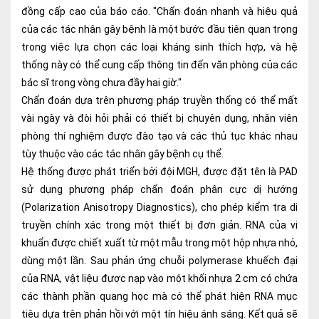
đồng cấp cao của báo cáo. "Chẩn đoán nhanh và hiệu quả
Lấy mẫu xét nghiệm tại nhà
của các tác nhân gây bệnh là một bước đầu tiên quan trọng
trong việc lựa chọn các loại kháng sinh thích hợp, và hệ
Bảo hiểm Y tế
thống này có thể cung cấp thông tin đến văn phòng của các
HỎI ĐÁP
Bảo lãnh viện phí
bác sĩ trong vòng chưa đầy hai giờ."
Chẩn đoán dựa trên phương pháp truyền thống có thể mất
TUYỂN DỤNG
TRA CỨU HỒ SƠ
vài ngày và đòi hỏi phải có thiết bị chuyên dụng, nhân viên
phòng thí nghiệm được đào tạo và các thủ tục khác nhau
tùy thuộc vào các tác nhân gây bệnh cụ thể.
Hệ thống được phát triển bởi đội MGH, được đặt tên là PAD
sử dụng phương pháp chẩn đoán phân cực dị hướng
(Polarization Anisotropy Diagnostics), cho phép kiểm tra di
truyền chính xác trong một thiết bị đơn giản. RNA của vi
khuẩn được chiết xuất từ ​​một mẫu trong một hộp nhựa nhỏ,
dùng một lần. Sau phản ứng chuỗi polymerase khuếch đại
của RNA, vật liệu được nạp vào một khối nhựa 2 cm có chứa
các thành phần quang học mà có thể phát hiện RNA mục
tiêu dựa trên phản hồi với một tín hiệu ánh sáng. Kết quả sẽ