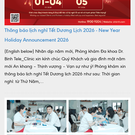
Thông báo lịch nghỉ Tết Dương Lịch 2026 - New Year
Holiday Announcement 2026
(English below) Nhân dịp năm mới, Phòng khám Đa khoa Dr.
Binh Tele_Clinic xin kính chúc Quý Khách và gia đình một năm
mới An khang – Thịnh vượng – Vạn sự như ý! Phòng khám xin
thông báo lịch nghỉ Tết Dương lịch 2026 như sau: Thời gian
nghỉ: từ Thứ Năm,...