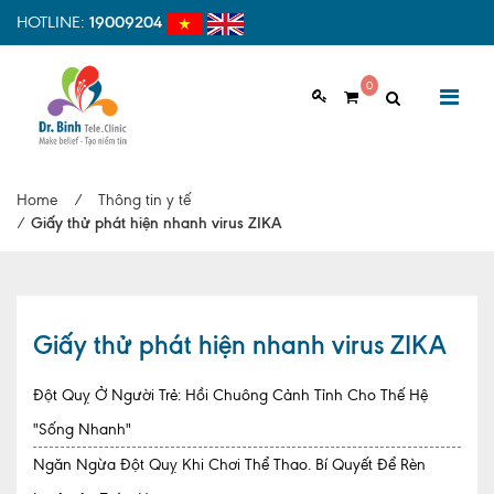
HOTLINE:
19009204
0
GIỚI THIỆU
Home
/
Thông tin y tế
Giới thiệu chung
/
Giấy thử phát hiện nhanh virus ZIKA
Tầm nhìn, sứ mệnh
Vì sao nên chọn Dr.Binh Tele_Clinic
Giấy thử phát hiện nhanh virus ZIKA
Đội ngũ y bác sĩ
Đột Quỵ Ở Người Trẻ: Hồi Chuông Cảnh Tỉnh Cho Thế Hệ
Cơ sở vật chất
"Sống Nhanh"
Hợp tác quốc tế
Ngăn Ngừa Đột Quỵ Khi Chơi Thể Thao. Bí Quyết Để Rèn
Quy trình khám bệnh tại Dr. Binh