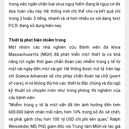
trong việc ngăn chặn loại virus nguy hiểm đang là nguy cơ đe
Nội soi tiêu hóa
dọa toàn cầu này. Hệ thống mới chỉ thể cho ra kết quả chỉ
trong 2 hoặc 3 tiếng, nhanh và rẻ hơn nhiều so với dạng test
Các gói khám sức khỏe
P.C.R. đang sử dụng hiện nay.
Gói khám sức khỏe cá nhân định kỳ
Thiết bị phát hiện nhiễm trùng
Gói khám tầm soát ung thư sớm
Một nhóm các nhà nghiên cứu Bệnh viện đa khoa
Gói quản lý mạn tính
Massachusetts (MGH) đã phát triển một thiết bị có khả
năng rút ngắn thời gian chẩn đoán các nhiễm trùng y tế từ
Dịch vụ ưu đãi đặc biệt
một vài ngày đến một vài giờ. Hệ thống được mô tả trên tạp
chí
Science Advances
sẽ cho phép chẩn đoán tại chỗ (point
Bác sĩ online - Tư vấn từ xa
of care), vì nó không đòi hỏi các thiết bị đặc chủng và đội ngũ
Bác sĩ gia đình chăm sóc y tế 24/7
kỹ thuật có chuyên môn như trong phòng thí nghiệm của
các bệnh viện.
Nhà thuốc GPP
"Nhiễm trùng y tế là một vấn đề lớn ảnh hưởng đến hơn
600.000 bệnh nhân mỗi năm, hơn 10% trong số đó sẽ chết,
Dịch vụ Y tế Cơ quan – MEDI-OFFICE
và phải gánh chịu hơn 100 tỷ USD chi phí liên quan," Ralph
Dịch vụ Y tế gia đình – MEDI-HOME
Weissleder, MD, PhD, giám đốc nói Trung tâm MGH và tác giả