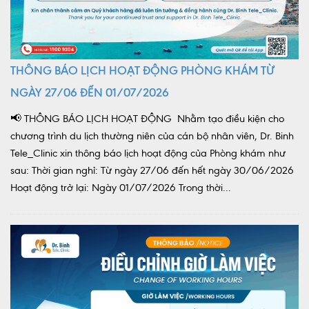
THÔNG BÁO LỊCH HOẠT ĐỘNG PHÒNG KHÁM TỪ
NGÀY 27/06 ĐẾN 01/07/2026
📢 THÔNG BÁO LỊCH HOẠT ĐỘNG Nhằm tạo điều kiện cho
chương trình du lịch thường niên của cán bộ nhân viên, Dr. Binh
Tele_Clinic xin thông báo lịch hoạt động của Phòng khám như
sau: Thời gian nghỉ: Từ ngày 27/06 đến hết ngày 30/06/2026
Hoạt động trở lại: Ngày 01/07/2026 Trong thời...