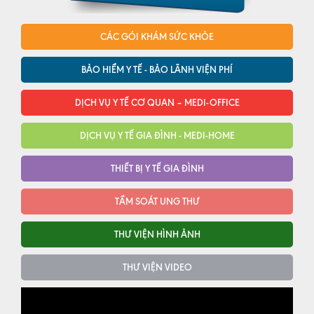
CÁC GÓI KHÁM SỨC KHỎE
BẢO HIỂM Y TẾ - BẢO LÃNH VIỆN PHÍ
DỊCH VỤ Y TẾ CƠ QUAN – MEDI-OFFICE
DỊCH VỤ Y TẾ GIA ĐÌNH - MEDI-HOME
THIẾT BỊ Y TẾ GIA ĐÌNH
TẦM SOÁT UNG THƯ
THƯ VIỆN HÌNH ẢNH
THƯ VIỆN VIDEO