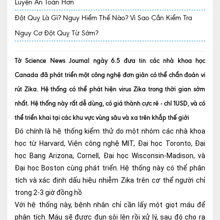
Luyện An Toàn Hơn
Đột Quỵ Là Gì? Nguy Hiểm Thế Nào? Vì Sao Cần Kiểm Tra
Quy trình khám BHYT
Nguy Cơ Đột Quỵ Từ Sớm?
TRANG CHỦ
Hồ sơ năng lực phòng khám
TIN TỨC
Tờ Science News Journal ngày 6.5 đưa tin các nhà khoa học
Thông tin y tế
Canada đã phát triển một công nghệ đơn giản có thể chẩn đoán vi
rút Zika. Hệ thống có thể phát hiện virus Zika trong thời gian sớm
Tin Ưu đãi
nhất. Hệ thống này rất dễ dùng, có giá thành cực rẻ - chỉ 1USD, và có
Tin sự kiện
thể triển khai tại các khu vực vùng sâu và xa trên khắp thế giới
Đó chính là hệ thống kiểm thử do một nhóm các nhà khoa
Báo chí nói về chúng tôi
học từ Harvard, Viện công nghệ MIT, Đại học Toronto, Đại
Tin tức BHYT
học Bang Arizona, Cornell, Đại học Wisconsin-Madison, và
Đại học Boston cùng phát triển. Hệ thống này có thể phân
DỊCH VỤ
tích và xác định dấu hiệu nhiễm Zika trên cơ thể người chỉ
Các chuyên khoa tại Phòng khám
trong 2-3 giờ đồng hồ
Với hệ thống này, bệnh nhân chỉ cần lấy một giọt máu để
Nội
phân tích. Máu sẽ được đun sôi lên rồi xử lý, sau đó cho ra