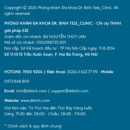
Copyright © 2024 Phòng khám Đa khoa Dr. Binh Tele_Clinic. All
rights reserved.
PHÒNG KHÁM ĐA KHOA DR. BINH TELE_CLINIC - CN cty TNHH
giải pháp E2E
Giám đốc chi nhánh: Bà NGUYỄN THÚY LAN
Mã số chi nhánh: 0102398735-001
Nơi cấp: Sở Kế hoạch đầu tư - TP Hà Nội Cấp ngày: 11-8-2014
Số 11-13-15 Trần Xuân Soạn, P. Hai Bà Trưng, Hà Nội
HOTLINE: 1900 9204 | Điện thoại:
(024)-3.622.77.99 -
Mobile:
0972.848.809
Email:
info@drbinh.com | support@drbinh.com
Website:
www.drbinh.com
Giờ làm việc: Từ Thứ Hai đến Thứ Bảy hàng tuần
Sáng: 7h30 đến 12h00 - Chiều: 13h30 - 17h00
* Chính sách & quy định chung