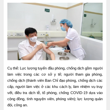
Ngoại
Sản - Phụ Khoa
Nhi
Da Liễu
Mắt
Răng Hàm Mặt
Tai Mũi Họng
Cụ thể: Lực lượng tuyến đầu phòng, chống dịch gồm người
làm việc trong các cơ sở y tế; người tham gia phòng,
Vật lý trị liệu hồi phục chức năng
chống dịch (thành viên Ban Chỉ đạo phòng, chống dịch các
Xét nghiệm
cấp, người làm việc ở các khu cách ly, làm nhiệm vụ truy
vết, điều tra dịch tễ, tổ phòng, chống COVID-19 dựa vào
Xét nghiệm sàng lọc NIPT
cộng đồng, tình nguyện viên, phóng viên); lực lượng quân
đội, công an.
Chẩn đoán hình ảnh