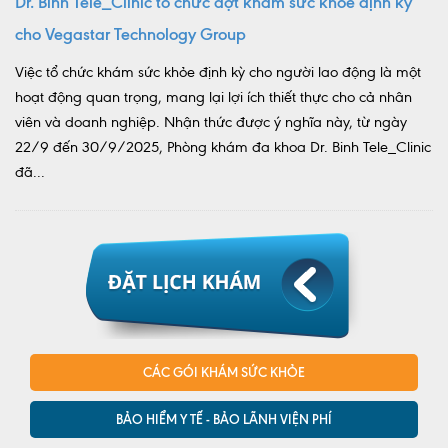
Dr. Binh Tele_Clinic tổ chức đợt khám sức khỏe định kỳ
cho Vegastar Technology Group
Việc tổ chức khám sức khỏe định kỳ cho người lao động là một
hoạt động quan trọng, mang lại lợi ích thiết thực cho cả nhân
viên và doanh nghiệp. Nhận thức được ý nghĩa này, từ ngày
22/9 đến 30/9/2025, Phòng khám đa khoa Dr. Binh Tele_Clinic
đã...
CÁC GÓI KHÁM SỨC KHỎE
BẢO HIỂM Y TẾ - BẢO LÃNH VIỆN PHÍ