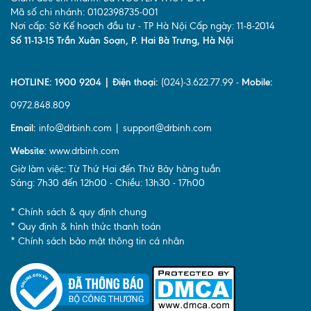
Mã số chi nhánh: 0102398735-001
Nơi cấp: Sở Kế hoạch đầu tư - TP Hà Nội Cấp ngày: 11-8-2014
Số 11-13-15 Trần Xuân Soạn, P. Hai Bà Trưng, Hà Nội
HOTLINE: 1900 9204 | Điện thoại:
(024)-3.622.77.99 -
Mobile:
0972.848.809
Email:
info@drbinh.com | support@drbinh.com
Website:
www.drbinh.com
Giờ làm việc: Từ Thứ Hai đến Thứ Bảy hàng tuần
Sáng: 7h30 đến 12h00 - Chiều: 13h30 - 17h00
* Chính sách & quy định chung
* Quy định & hình thức thanh toán
* Chính sách bảo mật thông tin cá nhân