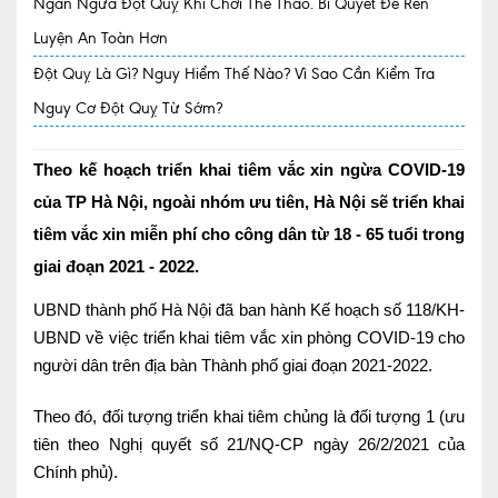
Ngăn Ngừa Đột Quỵ Khi Chơi Thể Thao. Bí Quyết Để Rèn
Luyện An Toàn Hơn
Quy trình khám BHYT
Đột Quỵ Là Gì? Nguy Hiểm Thế Nào? Vì Sao Cần Kiểm Tra
TRANG CHỦ
Hồ sơ năng lực phòng khám
Nguy Cơ Đột Quỵ Từ Sớm?
TIN TỨC
Thông tin y tế
Theo kế hoạch triển khai tiêm vắc xin ngừa COVID-19
của TP Hà Nội, ngoài nhóm ưu tiên, Hà Nội sẽ triển khai
Tin Ưu đãi
tiêm vắc xin miễn phí cho công dân từ 18 - 65 tuổi trong
Tin sự kiện
giai đoạn 2021 - 2022.
Báo chí nói về chúng tôi
UBND thành phố Hà Nội đã ban hành Kế hoạch số 118/KH-
UBND về việc triển khai tiêm vắc xin phòng COVID-19 cho
Tin tức BHYT
người dân trên địa bàn Thành phố giai đoạn 2021-2022.
DỊCH VỤ
Theo đó, đối tượng triển khai tiêm chủng là đối tượng 1 (ưu
Các chuyên khoa tại Phòng khám
tiên theo Nghị quyết số 21/NQ-CP ngày 26/2/2021 của
Chính phủ).
Nội