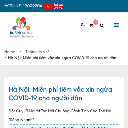
HOTLINE:
19009204
0
GIỚI THIỆU
Home
/
Thông tin y tế
Giới thiệu chung
/
Hà Nội: Miễn phí tiêm vắc xin ngừa COVID-19 cho người dân
Tầm nhìn, sứ mệnh
Vì sao nên chọn Dr.Binh Tele_Clinic
Hà Nội: Miễn phí tiêm vắc xin ngừa
Đội ngũ y bác sĩ
COVID-19 cho người dân
Cơ sở vật chất
Đột Quỵ Ở Người Trẻ: Hồi Chuông Cảnh Tỉnh Cho Thế Hệ
Hợp tác quốc tế
"Sống Nhanh"
Quy trình khám bệnh tại Dr. Binh