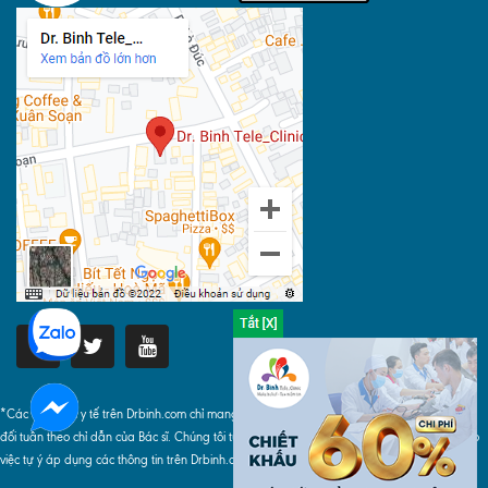
*Các thông tin y tế trên Drbinh.com chỉ mang tính chất tham khảo, khi áp dụng phải tuyệt
đối tuân theo chỉ dẫn của Bác sĩ. Chúng tôi tuyệt đối không chịu bất cứ trách nhiệm nào do
việc tự ý áp dụng các thông tin trên Drbinh.com gây ra.