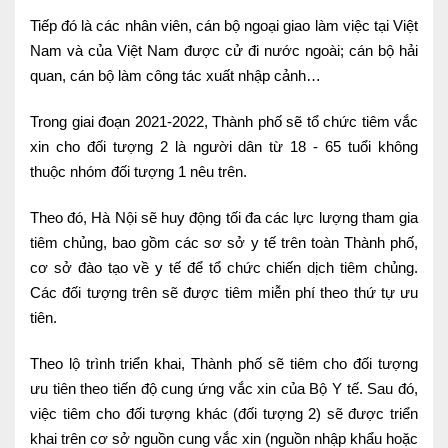
Nội soi tiêu hóa
Tiếp đó là các nhân viên, cán bộ ngoại giao làm việc tại Việt
Nam và của Việt Nam được cử đi nước ngoài; cán bộ hải
Các gói khám sức khỏe
quan, cán bộ làm công tác xuất nhập cảnh…
Gói khám sức khỏe cá nhân định kỳ
Trong giai đoạn 2021-2022, Thành phố sẽ tổ chức tiêm vắc
Gói khám tầm soát ung thư sớm
xin cho đối tượng 2 là người dân từ 18 - 65 tuổi không
thuộc nhóm đối tượng 1 nêu trên.
Gói quản lý mạn tính
Theo đó, Hà Nội sẽ huy động tối đa các lực lượng tham gia
Dịch vụ ưu đãi đặc biệt
tiêm chủng, bao gồm các sơ sở y tế trên toàn Thành phố,
cơ sở đào tạo về y tế để tổ chức chiến dịch tiêm chủng.
Bác sĩ online - Tư vấn từ xa
Các đối tượng trên sẽ được tiêm miễn phí theo thứ tự ưu
Bác sĩ gia đình chăm sóc y tế 24/7
tiên.
Nhà thuốc GPP
Theo lộ trình triển khai, Thành phố sẽ tiêm cho đối tượng
ưu tiên theo tiến độ cung ứng vắc xin của Bộ Y tế. Sau đó,
Dịch vụ Y tế Cơ quan – MEDI-OFFICE
việc tiêm cho đối tượng khác (đối tượng 2) sẽ được triển
Dịch vụ Y tế gia đình – MEDI-HOME
khai trên cơ sở nguồn cung vắc xin (nguồn nhập khẩu hoặc