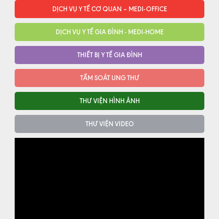
DỊCH VỤ Y TẾ CƠ QUAN – MEDI-OFFICE
DỊCH VỤ Y TẾ GIA ĐÌNH - MEDI-HOME
THIẾT BỊ Y TẾ GIA ĐÌNH
TẦM SOÁT UNG THƯ
THƯ VIỆN HÌNH ẢNH
THƯ VIỆN VIDEO