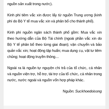
nguồn sản xuất trong nước).
Lấy mẫu xét nghiệm tại nhà
Kinh phí tiêm vắc xin được lấy từ nguồn Trung ương (kinh
Bảo hiểm Y tế
phí do Bộ Y tế mua vắc xin và phân bổ cho thành phố).
HỎI ĐÁP
Bảo lãnh viện phí
Kinh phí nguồn ngân sách thành phố gồm: Mua vắc xin
TUYỂN DỤNG
TRA CỨU HỒ SƠ
theo hướng dẫn của Bộ Tài chính (ngoài phần vắc xin do
Bộ Y tế phân bổ theo từng giai đoạn); vận chuyển và bảo
quản vắc xin; hoạt động tập huấn; mua dụng cụ, vật tư tiêm
chủng; hoạt động truyền thông…
Ngoài ra là nguồn tự nguyện chi trả của tổ chức, cá nhân
và nguồn viện trợ, hỗ trợ, tài trợ của tổ chức, cá nhân trong
nước, nước ngoài và nguồn vốn hợp pháp khác.
Nguồn:
Suckhoedoisong