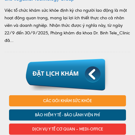
Việc tổ chức khám sức khỏe định kỳ cho người lao động là một
hoạt động quan trọng, mang lại lợi ích thiết thực cho cả nhân
viên và doanh nghiệp. Nhận thức được ý nghĩa này, từ ngày
22/9 đến 30/9/2025, Phòng khám đa khoa Dr. Binh Tele_Clinic
đã...
CÁC GÓI KHÁM SỨC KHỎE
BẢO HIỂM Y TẾ - BẢO LÃNH VIỆN PHÍ
DỊCH VỤ Y TẾ CƠ QUAN – MEDI-OFFICE