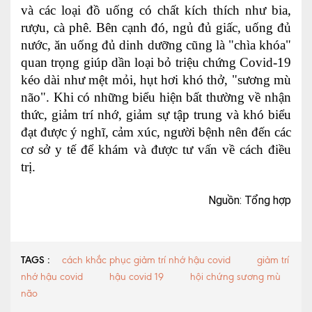
và các loại đồ uống có chất kích thích như bia,
rượu, cà phê. Bên cạnh đó, ngủ đủ giấc, uống đủ
nước, ăn uống đủ dinh dưỡng cũng là "chìa khóa"
quan trọng giúp dần loại bỏ triệu chứng Covid-19
kéo dài như mệt mỏi, hụt hơi khó thở, "sương mù
não". Khi có những biểu hiện bất thường về nhận
thức, giảm trí nhớ, giảm sự tập trung và khó biểu
đạt được ý nghĩ, cảm xúc, người bệnh nên đến các
cơ sở y tế để khám và được tư vấn về cách điều
trị.
Nguồn: Tổng hợp
TAGS :
cách khắc phục giảm trí nhớ hậu covid
giảm trí
nhớ hậu covid
hậu covid 19
hội chứng sương mù
não