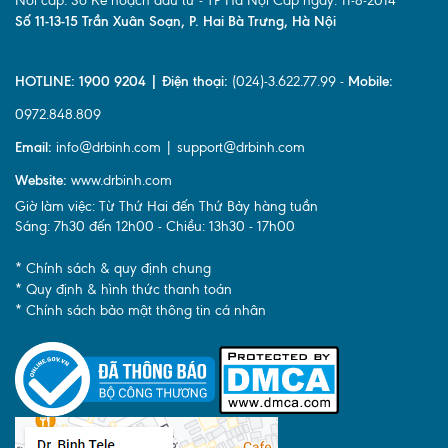
Nơi cấp: Sở Kế hoạch đầu tư - TP Hà Nội Cấp ngày: 11-8-2014
Số 11-13-15 Trần Xuân Soạn, P. Hai Bà Trưng, Hà Nội
HOTLINE: 1900 9204 | Điện thoại:
(024)-3.622.77.99 -
Mobile:
0972.848.809
Email:
info@drbinh.com | support@drbinh.com
Website:
www.drbinh.com
Giờ làm việc: Từ Thứ Hai đến Thứ Bảy hàng tuần
Sáng: 7h30 đến 12h00 - Chiều: 13h30 - 17h00
* Chính sách & quy định chung
* Quy định & hình thức thanh toán
* Chính sách bảo mật thông tin cá nhân