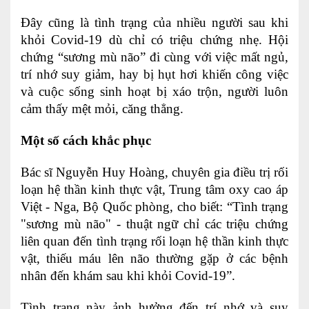
Lấy mẫu xét nghiệm tại nhà
Đây cũng là tình trạng của nhiều người sau khi
khỏi Covid-19 dù chỉ có triệu chứng nhẹ. Hội
Bảo hiểm Y tế
chứng “sương mù não” đi cùng với việc mất ngủ,
HỎI ĐÁP
trí nhớ suy giảm, hay bị hụt hơi khiến công việc
Bảo lãnh viện phí
và cuộc sống sinh hoạt bị xáo trộn, người luôn
TUYỂN DỤNG
TRA CỨU HỒ SƠ
cảm thấy mệt mỏi, căng thẳng.
Một số cách khắc phục
Bác sĩ Nguyễn Huy Hoàng, chuyên gia điều trị rối
loạn hệ thần kinh thực vật, Trung tâm oxy cao áp
Việt - Nga, Bộ Quốc phòng, cho biết: “Tình trạng
"sương mù não" - thuật ngữ chỉ các triệu chứng
liên quan đến tình trạng rối loạn hệ thần kinh thực
vật, thiếu máu lên não thường gặp ở các bệnh
nhân đến khám sau khi khỏi Covid-19”.
Tình trạng này ảnh hưởng đến trí nhớ và suy