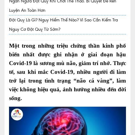
Ngăn Ngừa Đột Quỵ Khi Chơi Thể Thao. Bí Quyết Để Rèn
Luyện An Toàn Hơn
Quy trình khám BHYT
Đột Quỵ Là Gì? Nguy Hiểm Thế Nào? Vì Sao Cần Kiểm Tra
TRANG CHỦ
Hồ sơ năng lực phòng khám
Nguy Cơ Đột Quỵ Từ Sớm?
TIN TỨC
Một trong những triệu chứng thần kinh phổ
Thông tin y tế
biến nhất được ghi nhận ở giai đoạn hậu
Tin Ưu đãi
Covid-19 là sương mù não, giảm trí nhớ. Thực
Tin sự kiện
tế, sau khi mắc Covid-19, nhiều người đi làm
trở lại trong tình trạng “não cá vàng”, làm
Báo chí nói về chúng tôi
việc không hiệu quả, ảnh hưởng nhiều đến đời
Tin tức BHYT
sống.
DỊCH VỤ
Các chuyên khoa tại Phòng khám
Nội