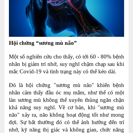
Ngoại
Sản - Phụ Khoa
Nhi
Hội chứng “sương mù não”
Da Liễu
Mắt
Một số nghiên cứu cho thấy, có tới 60 - 80% bệnh
nhân bị giảm trí nhớ, suy nghĩ chậm chạp sau khi
Răng Hàm Mặt
mắc Covid-19 và tình trạng này có thể kéo dài.
Tai Mũi Họng
Đó là hội chứng "sương mù não" khiến bệnh
Vật lý trị liệu hồi phục chức năng
nhân cảm thấy đầu óc mụ mẫm, như thể có một
làn sương mù không thể xuyên thủng ngăn chặn
Xét nghiệm
khả năng suy nghĩ. Về cơ bản, khi "sương mù
não" xảy ra, não không hoạt động tốt như mong
Xét nghiệm sàng lọc NIPT
đợi. Sự bất thường đó có thể ảnh hưởng đến trí
Chẩn đoán hình ảnh
nhớ, kỹ năng thị giác và không gian, chức năng