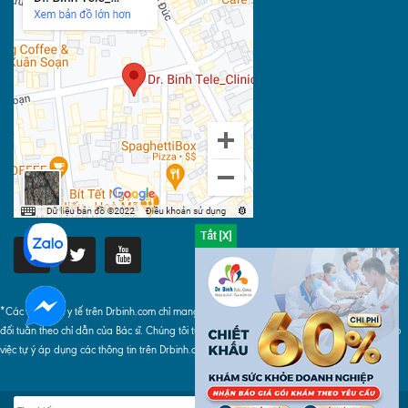
*Các thông tin y tế trên Drbinh.com chỉ mang tính chất tham khảo, khi áp dụng phải tuyệt
đối tuân theo chỉ dẫn của Bác sĩ. Chúng tôi tuyệt đối không chịu bất cứ trách nhiệm nào do
việc tự ý áp dụng các thông tin trên Drbinh.com gây ra.