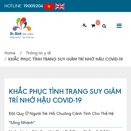
HOTLINE:
19009204
0
GIỚI THIỆU
Home
/
Thông tin y tế
Giới thiệu chung
/
KHẮC PHỤC TÌNH TRẠNG SUY GIẢM TRÍ NHỚ HẬU COVID-19
Tầm nhìn, sứ mệnh
Vì sao nên chọn Dr.Binh Tele_Clinic
KHẮC PHỤC TÌNH TRẠNG SUY GIẢM
Đội ngũ y bác sĩ
TRÍ NHỚ HẬU COVID-19
Cơ sở vật chất
Đột Quỵ Ở Người Trẻ: Hồi Chuông Cảnh Tỉnh Cho Thế Hệ
Hợp tác quốc tế
"Sống Nhanh"
Quy trình khám bệnh tại Dr. Binh