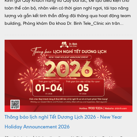
Kính gửi Quý Khách hàng và Quý Đối tác, Để tạo điều kiện cho
toàn thể cán bộ, nhân viên có thời gian nghỉ ngơi, tái tạo năng
lượng và gắn kết tinh thần đồng đội thông qua hoạt động team
building, Phòng khám Đa khoa Dr. Binh Tele_Clinic xin trân...
Thông báo lịch nghỉ Tết Dương Lịch 2026 - New Year
Holiday Announcement 2026