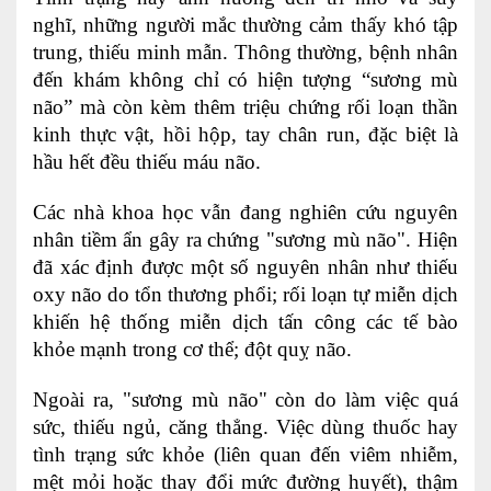
nghĩ, những người mắc thường cảm thấy khó tập
trung, thiếu minh mẫn. Thông thường, bệnh nhân
đến khám không chỉ có hiện tượng “sương mù
não” mà còn kèm thêm triệu chứng rối loạn thần
kinh thực vật, hồi hộp, tay chân run, đặc biệt là
hầu hết đều thiếu máu não.
Các nhà khoa học vẫn đang nghiên cứu nguyên
nhân tiềm ẩn gây ra chứng "sương mù não". Hiện
đã xác định được một số nguyên nhân như thiếu
oxy não do tổn thương phổi; rối loạn tự miễn dịch
khiến hệ thống miễn dịch tấn công các tế bào
khỏe mạnh trong cơ thể; đột quỵ não.
Ngoài ra, "sương mù não" còn do làm việc quá
sức, thiếu ngủ, căng thẳng. Việc dùng thuốc hay
tình trạng sức khỏe (liên quan đến viêm nhiễm,
mệt mỏi hoặc thay đổi mức đường huyết), thậm