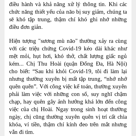
điều hành và khả năng xử lý thông tin. Khi các
Nội soi tiêu hóa
chức năng thiết yếu của não bị suy giảm, chúng ta
sẽ khó tập trung, thậm chí khó ghi nhớ những
Các gói khám sức khỏe
điều đơn giản.
Gói khám sức khỏe cá nhân định kỳ
Hiện tượng "sương mù não" thường xảy ra cùng
Gói khám tầm soát ung thư sớm
với các triệu chứng Covid-19 kéo dài khác như
mệt mỏi, hụt hơi, khó thở, chất lượng giấc ngủ
Gói quản lý mạn tính
kém... Chị Thu Hoài (quận Đống Đa, Hà Nội)
Dịch vụ ưu đãi đặc biệt
cho biết: “Sau khi khỏi Covid-19, tôi đi làm lại
nhưng thường xuyên bị mất tập trung, “nhớ nhớ
Bác sĩ online - Tư vấn từ xa
quên quên”. Với công việc kế toán, thường xuyên
phải làm việc với những con số, suy nghĩ chậm
Bác sĩ gia đình chăm sóc y tế 24/7
chạp, hay quên gây ảnh hưởng khá lớn đến công
Nhà thuốc GPP
việc của chị Hoài. Ngay trong sinh hoạt thường
ngày, chị cũng thường xuyên quên vị trí cất chìa
Dịch vụ Y tế Cơ quan – MEDI-OFFICE
khóa, ví tiền, thậm chí kính đeo trên mắt nhưng
vẫn đi tìm.
Dịch vụ Y tế gia đình – MEDI-HOME