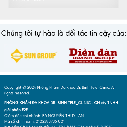
Chúng tôi tự hào là đối tác tin cậy của:
Copyright © 2024 Phòng khám Đa khoa Dr. Binh Tele_Clinic. All
rights reserved.
PHÒNG KHÁM ĐA KHOA DR. BINH TELE_CLINIC - CN cty TNHH
giải pháp E2E
Giám đốc chi nhánh: Bà NGUYỄN THÚY LAN
Mã số chi nhánh: 0102398735-001