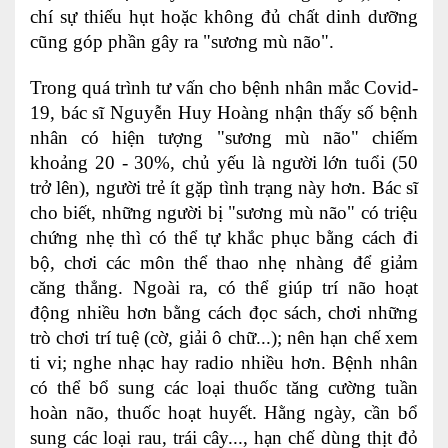
chí sự thiếu hụt hoặc không đủ chất dinh dưỡng
cũng góp phần gây ra "sương mù não".
Trong quá trình tư vấn cho bệnh nhân mắc Covid-
19, bác sĩ Nguyễn Huy Hoàng nhận thấy số bệnh
nhân có hiện tượng "sương mù não" chiếm
khoảng 20 - 30%, chủ yếu là người lớn tuổi (50
trở lên), người trẻ ít gặp tình trạng này hơn. Bác sĩ
cho biết, những người bị "sương mù não" có triệu
chứng nhẹ thì có thể tự khắc phục bằng cách đi
bộ, chơi các môn thể thao nhẹ nhàng để giảm
căng thẳng. Ngoài ra, có thể giúp trí não hoạt
động nhiều hơn bằng cách đọc sách, chơi những
trò chơi trí tuệ (cờ, giải ô chữ...); nên hạn chế xem
ti vi; nghe nhạc hay radio nhiều hơn. Bệnh nhân
có thể bổ sung các loại thuốc tăng cường tuần
hoàn não, thuốc hoạt huyết. Hằng ngày, cần bổ
sung các loại rau, trái cây..., hạn chế dùng thịt đỏ