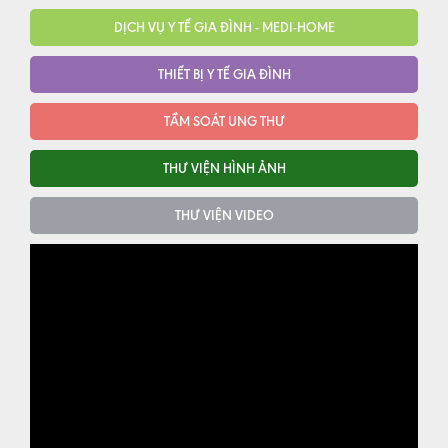
DỊCH VỤ Y TẾ GIA ĐÌNH - MEDI-HOME
THIẾT BỊ Y TẾ GIA ĐÌNH
TẦM SOÁT UNG THƯ
THƯ VIỆN HÌNH ẢNH
THƯ VIỆN VIDEO