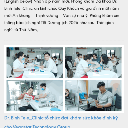
(English below) Nhân dịp năm mới, Phòng khám Đa khoa Dr.
Binh Tele_Clinic xin kính chúc Quý Khách và gia đình một năm
mới An khang – Thịnh vượng – Vạn sự như ý! Phòng khám xin
thông báo lịch nghỉ Tết Dương lịch 2026 như sau: Thời gian
nghỉ: từ Thứ Năm,...
Dr. Binh Tele_Clinic tổ chức đợt khám sức khỏe định kỳ
cho Vegastar Technology Group