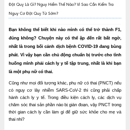
Đột Quỵ Là Gì? Nguy Hiểm Thế Nào? Vì Sao Cần Kiểm Tra
Quy trình khám BHYT
Nguy Cơ Đột Quỵ Từ Sớm?
TRANG CHỦ
Hồ sơ năng lực phòng khám
Bạn không thể biết khi nào mình có thể trở thành F1,
TIN TỨC
đúng không? Chuyện này có thể ập đến rất bất ngờ,
Thông tin y tế
nhất là trong bối cảnh dịch bệnh COVID-19 đang bùng
phát. Vì vậy bạn cần chủ động chuẩn bị trước cho tình
Tin Ưu đãi
huống mình phải cách ly y tế tập trung, nhất là khi bạn
Tin sự kiện
là một phụ nữ có thai.
Báo chí nói về chúng tôi
Cũng như mọi đối tượng khác, phụ nữ có thai (PNCT) nếu
có nguy cơ lây nhiễm SARS-CoV-2 thì cũng phải chấp
Tin tức BHYT
hành cách ly y tế. Trong điều kiện cách ly, các dịch vụ
DỊCH VỤ
chăm sóc thai sản phần nào bị gián đoạn, vậy PNCT trong
thời gian cách ly cần làm gì để giữ sức khỏe cho mẹ và
Các chuyên khoa tại Phòng khám
thai nhi?
Nội