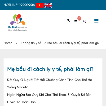
HOTLINE:
19009204
0
GIỚI THIỆU
Home
/
Thông tin y tế
/
Mẹ bầu đi cách ly y tế, phải làm gì?
Giới thiệu chung
Tầm nhìn, sứ mệnh
Vì sao nên chọn Dr.Binh Tele_Clinic
Mẹ bầu đi cách ly y tế, phải làm gì?
Đội ngũ y bác sĩ
Đột Quỵ Ở Người Trẻ: Hồi Chuông Cảnh Tỉnh Cho Thế Hệ
Cơ sở vật chất
"Sống Nhanh"
Ngăn Ngừa Đột Quỵ Khi Chơi Thể Thao. Bí Quyết Để Rèn
Hợp tác quốc tế
Luyện An Toàn Hơn
Quy trình khám bệnh tại Dr. Binh