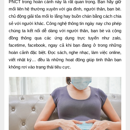
PNCT trong hoàn cảnh này là rất quan trọng. Bạn hãy giữ
Lấy mẫu xét nghiệm tại nhà
mối liên hệ thường xuyên với gia đình, người thân, bạn bè.
chủ động giải tỏa mối lo lắng hay buồn chán bằng cách chia
Bảo hiểm Y tế
sẻ với người khác. Công nghệ thông tin ngày nay cho phép
HỎI ĐÁP
chúng ta kết nối dễ dàng với người thân, bạn bè và cộng
Bảo lãnh viện phí
đồng thông qua các ứng dụng trực tuyến như zalo,
TUYỂN DỤNG
TRA CỨU HỒ SƠ
facetime, facebook, ngay cả khi bạn đang ở trong những
hoàn cảnh đặc biệt. Đọc sách, nghe nhạc, làm việc online,
viết nhật ký… đều là những hoạt động giúp tinh thần bạn
không rơi vào trạng thái tiêu cực.