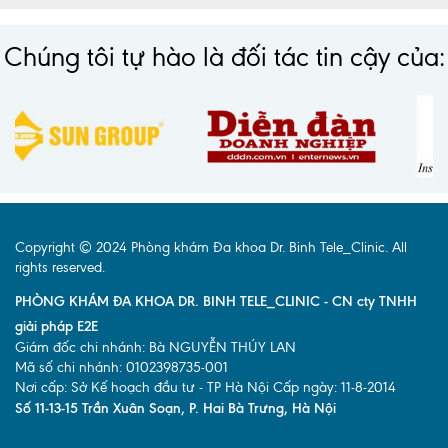
Chúng tôi tự hào là đối tác tin cậy của:
Copyright © 2024 Phòng khám Đa khoa Dr. Binh Tele_Clinic. All
rights reserved.
PHÒNG KHÁM ĐA KHOA DR. BINH TELE_CLINIC - CN cty TNHH
giải pháp E2E
Giám đốc chi nhánh: Bà NGUYỄN THÚY LAN
Mã số chi nhánh: 0102398735-001
Nơi cấp: Sở Kế hoạch đầu tư - TP Hà Nội Cấp ngày: 11-8-2014
Số 11-13-15 Trần Xuân Soạn, P. Hai Bà Trưng, Hà Nội