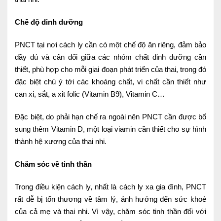
Nội soi tiêu hóa
Chế độ dinh dưỡng
Các gói khám sức khỏe
PNCT tại nơi cách ly cần có một chế độ ăn riêng, đảm bảo
Gói khám sức khỏe cá nhân định kỳ
đầy đủ và cân đối giữa các nhóm chất dinh dưỡng cần
thiết, phù hợp cho mỗi giai đoạn phát triển của thai, trong đó
Gói khám tầm soát ung thư sớm
đặc biệt chú ý tới các khoáng chất, vi chất cần thiết như
Gói quản lý mạn tính
can xi, sắt, a xit folic (Vitamin B9), Vitamin C…
Dịch vụ ưu đãi đặc biệt
Đặc biệt, do phải hạn chế ra ngoài nên PNCT cần được bổ
sung thêm Vitamin D, một loại viamin cần thiết cho sự hình
Bác sĩ online - Tư vấn từ xa
thành hệ xương của thai nhi.
Bác sĩ gia đình chăm sóc y tế 24/7
Chăm sóc về tinh thần
Nhà thuốc GPP
Trong điều kiện cách ly, nhất là cách ly xa gia đình, PNCT
Dịch vụ Y tế Cơ quan – MEDI-OFFICE
rất dễ bị tổn thương về tâm lý, ảnh hưởng đến sức khoẻ
của cả mẹ và thai nhi. Vì vậy, chăm sóc tinh thần đối với
Dịch vụ Y tế gia đình – MEDI-HOME