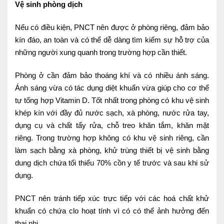
Vệ sinh phòng dịch
Ngoại
Nếu có điều kiện, PNCT nên được ở phòng riêng, đảm bảo
Sản - Phụ Khoa
kín đáo, an toàn và có thể dễ dàng tìm kiếm sự hỗ trợ của
Nhi
những người xung quanh trong trường hợp cần thiết.
Da Liễu
Phòng ở cần đảm bảo thoáng khí và có nhiều ánh sáng.
Ánh sáng vừa có tác dụng diệt khuẩn vừa giúp cho cơ thể
Mắt
tự tổng hợp Vitamin D. Tốt nhất trong phòng có khu vệ sinh
khép kín với đầy đủ nước sạch, xà phòng, nước rửa tay,
Răng Hàm Mặt
dụng cụ và chất tẩy rửa, chỗ treo khăn tắm, khăn mặt
Tai Mũi Họng
riêng. Trong trường hợp không có khu vệ sinh riêng, cần
làm sạch bằng xà phòng, khử trùng thiết bị vệ sinh bằng
Vật lý trị liệu hồi phục chức năng
dung dịch chứa tối thiểu 70% cồn y tế trước và sau khi sử
Xét nghiệm
dụng.
Xét nghiệm sàng lọc NIPT
PNCT nên tránh tiếp xúc trực tiếp với các hoá chất khử
khuẩn có chứa clo hoạt tính vì có có thể ảnh hưởng đến
Chẩn đoán hình ảnh
thai nhi.