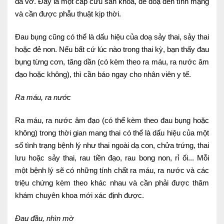
đã vỡ. Đây là một cấp cứu sản khoa, đe doạ đến tính mạng
và cần được phẫu thuật kịp thời.
Đau bụng cũng có thể là dấu hiệu của doạ sảy thai, sảy thai
hoặc đẻ non. Nếu bất cứ lúc nào trong thai kỳ, bạn thấy đau
bụng từng cơn, tăng dần (có kèm theo ra máu, ra nước âm
đạo hoặc không), thì cần báo ngay cho nhân viên y tế.
Ra máu, ra nước
Ra máu, ra nước âm đạo (có thể kèm theo đau bụng hoặc
không) trong thời gian mang thai có thể là dấu hiệu của một
số tình trạng bệnh lý như thai ngoài dạ con, chửa trứng, thai
lưu hoặc sảy thai, rau tiền đạo, rau bong non, rỉ ối... Mỗi
một bệnh lý sẽ có những tính chất ra máu, ra nước và các
triệu chứng kèm theo khác nhau và cần phải được thăm
khám chuyên khoa mới xác định được.
Đau đầu, nhìn mờ