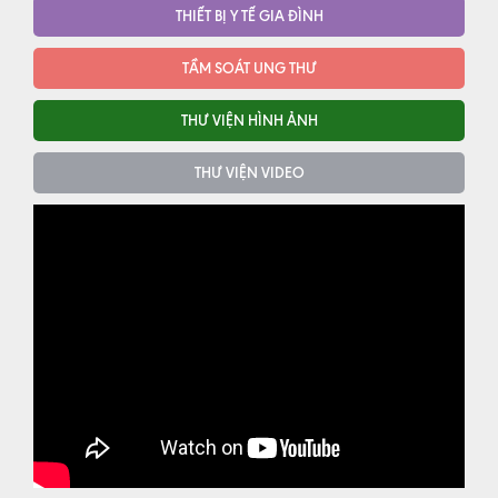
THIẾT BỊ Y TẾ GIA ĐÌNH
TẦM SOÁT UNG THƯ
THƯ VIỆN HÌNH ẢNH
THƯ VIỆN VIDEO