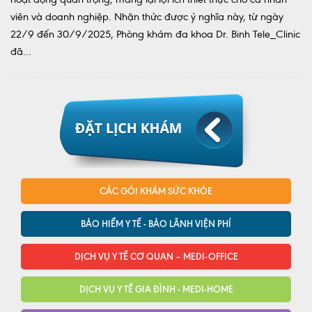
viên và doanh nghiệp. Nhận thức được ý nghĩa này, từ ngày
22/9 đến 30/9/2025, Phòng khám đa khoa Dr. Binh Tele_Clinic
đã...
CÁC GÓI KHÁM SỨC KHỎE
BẢO HIỂM Y TẾ - BẢO LÃNH VIỆN PHÍ
DỊCH VỤ Y TẾ CƠ QUAN – MEDI-OFFICE
DỊCH VỤ Y TẾ GIA ĐÌNH - MEDI-HOME