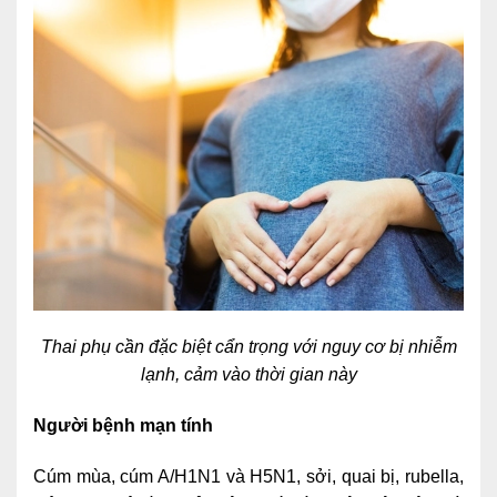
Lấy mẫu xét nghiệm tại nhà
Bảo hiểm Y tế
HỎI ĐÁP
Bảo lãnh viện phí
TUYỂN DỤNG
TRA CỨU HỒ SƠ
Thai phụ cần đặc biệt cẩn trọng với nguy cơ bị nhiễm
lạnh, cảm vào thời gian này
Người bệnh mạn tính
Cúm mùa, cúm A/H1N1 và H5N1, sởi, quai bị, rubella,