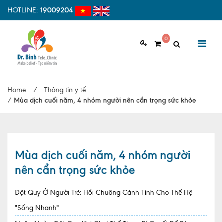
HOTLINE:
19009204
0
GIỚI THIỆU
Home
/
Thông tin y tế
Giới thiệu chung
/
Mùa dịch cuối năm, 4 nhóm người nên cẩn trọng sức khỏe
Tầm nhìn, sứ mệnh
Vì sao nên chọn Dr.Binh Tele_Clinic
Mùa dịch cuối năm, 4 nhóm người
Đội ngũ y bác sĩ
nên cẩn trọng sức khỏe
Cơ sở vật chất
Đột Quỵ Ở Người Trẻ: Hồi Chuông Cảnh Tỉnh Cho Thế Hệ
Hợp tác quốc tế
"Sống Nhanh"
Quy trình khám bệnh tại Dr. Binh