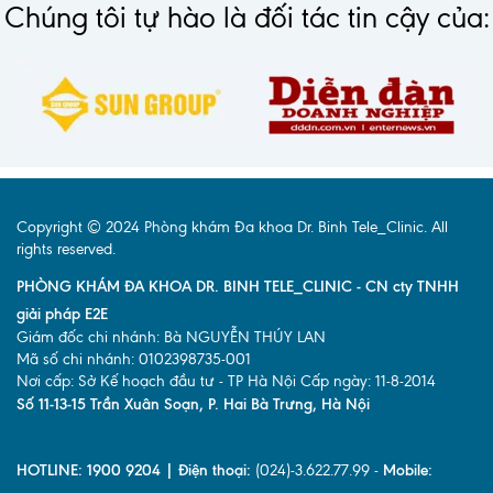
Chúng tôi tự hào là đối tác tin cậy của:
Copyright © 2024 Phòng khám Đa khoa Dr. Binh Tele_Clinic. All
rights reserved.
PHÒNG KHÁM ĐA KHOA DR. BINH TELE_CLINIC - CN cty TNHH
giải pháp E2E
Giám đốc chi nhánh: Bà NGUYỄN THÚY LAN
Mã số chi nhánh: 0102398735-001
Nơi cấp: Sở Kế hoạch đầu tư - TP Hà Nội Cấp ngày: 11-8-2014
Số 11-13-15 Trần Xuân Soạn, P. Hai Bà Trưng, Hà Nội
HOTLINE: 1900 9204 | Điện thoại:
(024)-3.622.77.99 -
Mobile: