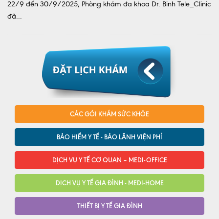
22/9 đến 30/9/2025, Phòng khám đa khoa Dr. Binh Tele_Clinic
đã...
CÁC GÓI KHÁM SỨC KHỎE
BẢO HIỂM Y TẾ - BẢO LÃNH VIỆN PHÍ
DỊCH VỤ Y TẾ CƠ QUAN – MEDI-OFFICE
DỊCH VỤ Y TẾ GIA ĐÌNH - MEDI-HOME
THIẾT BỊ Y TẾ GIA ĐÌNH