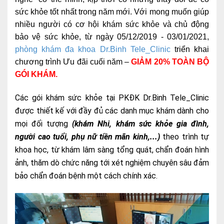
sức khỏe tốt nhất trong năm mới. Với mong muốn giúp
nhiều người có cơ hội khám sức khỏe và chủ động
bảo vệ sức khỏe, từ ngày 05/12/2019 - 03/01/2021,
phòng khám đa khoa Dr.Binh Tele_Clinic
triển khai
chương trình Ưu đãi cuối năm –
GIẢM 20% TOÀN BỘ
GÓI KHÁM.
Các gói khám sức khỏe tại PKĐK Dr.Binh Tele_Clinic
được thiết kế với đầy đủ các danh mục khám dành cho
mọi đối tượng
(khám Nhi, khám sức khỏe gia đình,
người cao tuổi, phụ nữ tiền mãn kinh,...)
theo trình tự
khoa học, từ khám lâm sàng tổng quát, chẩn đoán hình
ảnh, thăm dò chức năng tới xét nghiệm chuyên sâu đảm
bảo chẩn đoán bệnh một cách chính xác.