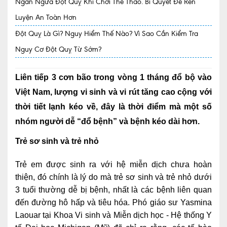
Ngăn Ngừa Đột Quỵ Khi Chơi Thể Thao. Bí Quyết Để Rèn
Luyện An Toàn Hơn
Quy trình khám BHYT
Đột Quỵ Là Gì? Nguy Hiểm Thế Nào? Vì Sao Cần Kiểm Tra
TRANG CHỦ
Hồ sơ năng lực phòng khám
Nguy Cơ Đột Quỵ Từ Sớm?
TIN TỨC
Thông tin y tế
Liên tiếp 3 cơn bão trong vòng 1 tháng đổ bộ vào
Việt Nam, lượng vi sinh và vi rút tăng cao cộng với
Tin Ưu đãi
thời tiết lạnh kéo về, đây là thời điểm mà một số
Tin sự kiện
nhóm người dễ “đổ bệnh” và bệnh kéo dài hơn.
Báo chí nói về chúng tôi
Trẻ sơ sinh và trẻ nhỏ
Tin tức BHYT
Trẻ em được sinh ra với hệ miễn dịch chưa hoàn
thiện, đó chính là lý do mà trẻ sơ sinh và trẻ nhỏ dưới
DỊCH VỤ
3 tuổi thường dễ bị bệnh, nhất là các bệnh liên quan
Các chuyên khoa tại Phòng khám
đến đường hô hấp và tiêu hóa. Phó giáo sư Yasmina
Laouar tại Khoa Vi sinh và Miễn dịch học - Hệ thống Y
Nội