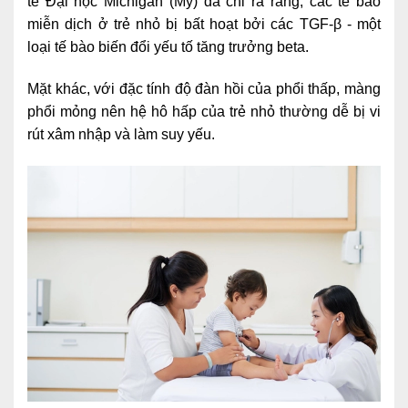
tế Đại học Michigan (Mỹ) đã chỉ ra rằng, các tế bào
Ngoại
miễn dịch ở trẻ nhỏ bị bất hoạt bởi các TGF-β - một
loại tế bào biến đổi yếu tố tăng trưởng beta.
Sản - Phụ Khoa
Mặt khác, với đặc tính độ đàn hồi của phổi thấp, màng
Nhi
phổi mỏng nên hệ hô hấp của trẻ nhỏ thường dễ bị vi
Da Liễu
rút xâm nhập và làm suy yếu.
Mắt
Răng Hàm Mặt
Tai Mũi Họng
Vật lý trị liệu hồi phục chức năng
Xét nghiệm
Xét nghiệm sàng lọc NIPT
Chẩn đoán hình ảnh