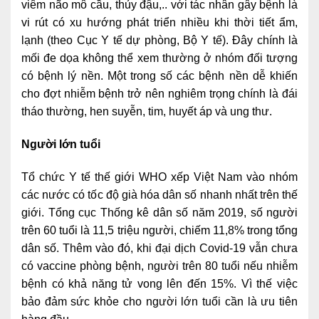
viêm não mô cầu, thủy đậu,.. với tác nhân gây bệnh là
vi rút có xu hướng phát triển nhiều khi thời tiết ẩm,
lạnh (theo Cục Y tế dự phòng, Bộ Y tế). Đây chính là
mối đe dọa không thể xem thường ở nhóm đối tượng
có bệnh lý nền. Một trong số các bệnh nền dễ khiến
cho đợt nhiễm bệnh trở nên nghiêm trọng chính là đái
tháo thường, hen suyễn, tim, huyết áp và ung thư.
Người lớn tuổi
Tổ chức Y tế thế giới WHO xếp Việt Nam vào nhóm
các nước có tốc độ già hóa dân số nhanh nhất trên thế
giới. Tổng cục Thống kê dân số năm 2019, số người
trên 60 tuổi là 11,5 triệu người, chiếm 11,8% trong tổng
dân số. Thêm vào đó, khi đại dịch Covid-19 vẫn chưa
có vaccine phòng bệnh, người trên 80 tuổi nếu nhiễm
bệnh có khả năng tử vong lên đến 15%. Vì thế việc
bảo đảm sức khỏe cho người lớn tuổi cần là ưu tiên