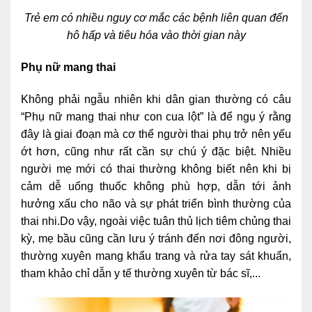
Nội soi tiêu hóa
Trẻ em có nhiều nguy cơ mắc các bệnh liên quan đến
hô hấp và tiêu hóa vào thời gian này
Các gói khám sức khỏe
Phụ nữ mang thai
Gói khám sức khỏe cá nhân định kỳ
Không phải ngẫu nhiên khi dân gian thường có câu
Gói khám tầm soát ung thư sớm
“Phụ nữ mang thai như con cua lột” là để ngụ ý rằng
Gói quản lý mạn tính
đây là giai đoạn mà cơ thể người thai phụ trở nên yếu
ớt hơn, cũng như rất cần sự chú ý đặc biệt. Nhiều
Dịch vụ ưu đãi đặc biệt
người mẹ mới có thai thường không biết nên khi bị
cảm dễ uống thuốc không phù hợp, dẫn tới ảnh
Bác sĩ online - Tư vấn từ xa
hưởng xấu cho não và sự phát triển bình thường của
Bác sĩ gia đình chăm sóc y tế 24/7
thai nhi.Do vậy, ngoài việc tuân thủ lịch tiêm chủng thai
kỳ, mẹ bầu cũng cần lưu ý tránh đến nơi đông người,
Nhà thuốc GPP
thường xuyên mang khẩu trang và rửa tay sát khuẩn,
Dịch vụ Y tế Cơ quan – MEDI-OFFICE
tham khảo chỉ dẫn y tế thường xuyên từ bác sĩ,...
Dịch vụ Y tế gia đình – MEDI-HOME